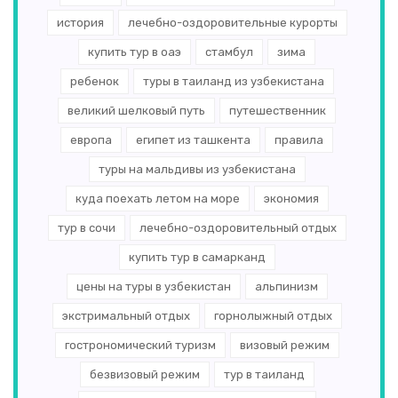
история
лечебно-оздоровительные курорты
купить тур в оаэ
стамбул
зима
ребенок
туры в таиланд из узбекистана
великий шелковый путь
путешественник
европа
египет из ташкента
правила
туры на мальдивы из узбекистана
куда поехать летом на море
экономия
тур в сочи
лечебно-оздоровительный отдых
купить тур в самарканд
цены на туры в узбекистан
альпинизм
экстримальный отдых
горнолыжный отдых
гострономический туризм
визовый режим
безвизовый режим
тур в таиланд