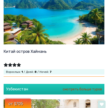
Китай остров Хайнань
Взрослых:
1
/ Дней:
8
/ Ночей:
7
Узбекистан
смотреть больше туров
от $705