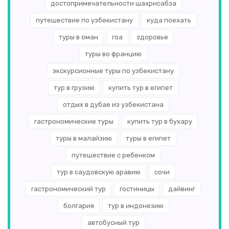
достопримечательности шахрисабза
путешествие по узбекистану
куда поехать
туры в оман
гоа
здоровье
туры во францию
экскурсионные туры по узбекистану
тур в грузию
купить тур в египет
отдых в дубае из узбекистана
гастрономические туры
купить тур в бухару
туры в малайзию
туры в египет
путешествие с ребенком
тур в саудовскую аравию
сочи
гастрономический тур
гостиницы
дайвинг
болгария
тур в индонезию
автобусный тур