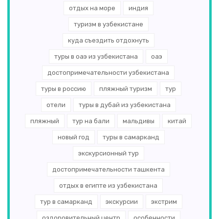
отдых на море
индия
туризм в узбекистане
куда съездить отдохнуть
туры в оаэ из узбекистана
оаэ
достопримечательности узбекистана
туры в россию
пляжный туризм
тур
отели
туры в дубай из узбекистана
пляжный
тур на бали
мальдивы
китай
новый год
туры в самарканд
экскурсионный тур
достопримечательности ташкента
отдых в египте из узбекистана
тур в самарканд
экскурсии
экстрим
оздоровительный центр
особенности