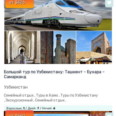
от $426
Большой тур по Узбекистану: Ташкент – Бухара –
Самарканд
Узбекистан
Семейный отдых ,
Туры в Азию ,
Туры по Узбекистану
,
Экскурсионный ,
Семейный отдых ,
Взрослых:
1
/ Дней:
7
/ Ночей:
6
от $660