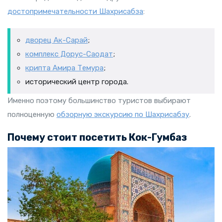
достопримечательности Шахрисабза
:
дворец Ак-Сарай
;
комплекс Дорус-Саодат
;
крипта Амира Темура
;
исторический центр города.
Именно поэтому большинство туристов выбирают
полноценную
обзорную экскурсию по Шахрисабзу
.
Почему стоит посетить Кок-Гумбаз