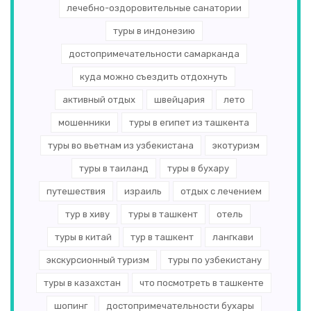
лечебно-оздоровительные санатории
туры в индонезию
достопримечательности самарканда
куда можно съездить отдохнуть
активный отдых
швейцария
лето
мошенники
туры в египет из ташкента
туры во вьетнам из узбекистана
экотуризм
туры в таиланд
туры в бухару
путешествия
израиль
отдых с лечением
тур в хиву
туры в ташкент
отель
туры в китай
тур в ташкент
лангкави
экскурсионный туризм
туры по узбекистану
туры в казахстан
что посмотреть в ташкенте
шопинг
достопримечательности бухары