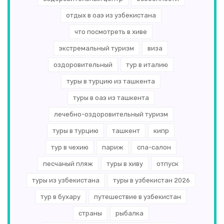
отдых в оаэ из узбекистана
что посмотреть в хиве
экстремальный туризм
виза
оздоровительный
тур в италию
туры в турцию из ташкента
туры в оаэ из ташкента
лечебно-оздоровительный туризм
туры в турцию
ташкент
кипр
тур в чехию
париж
спа-салон
песчаный пляж
туры в хиву
отпуск
туры из узбекистана
туры в узбекистан 2026
тур в бухару
путешествие в узбекистан
страны
рыбалка