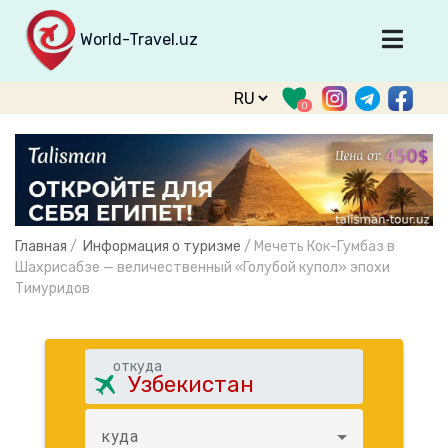
World-Travel.uz
Главная
0
Направления
Туры
Тур. фирмы
Табло прилета
Главная
/
Информация о туризме
/
Мечеть Кок-Гумбаз в
О туризме
Шахрисабзе — величественный «Голубой купол» эпохи
Тимуридов
О проекте
Войти
откуда
Зарегистрироваться
support@world-travel.uz
куда