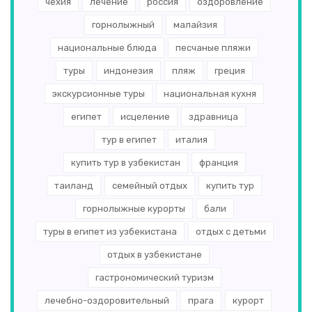
чехия
лечение
россия
оздоровление
горнолыжный
малайзия
национальные блюда
песчаные пляжи
туры
индонезия
пляж
греция
экскурсионные туры
национальная кухня
египет
исцеление
здравница
тур в египет
италия
купить тур в узбекистан
франция
таиланд
семейный отдых
купить тур
горнолыжные курорты
бали
туры в египет из узбекистана
отдых с детьми
отдых в узбекистане
гастрономический туризм
лечебно-оздоровительный
прага
курорт