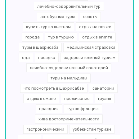
лечебно-оздоровительный тур
автобусные туры
советы
купить тур во вьетнам
отдых на пляже
города
тур в турцию
отдых в египте
туры в шахрисабз
медицинская страховка
еда
поездка
оздоровительный туризм
лечебно-оздоровительный санаторий
туры на мальдивы
что посмотреть в шахрисабзе
санаторий
отдых в омане
проживание
грузия
праздник
тур во францию
хива достопримечательности
гастрономический
узбекистан туризм