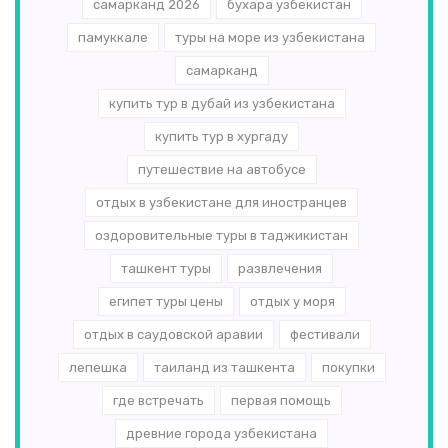
самарканд 2026
бухара узбекистан
памуккале
туры на море из узбекистана
самарканд
купить тур в дубай из узбекистана
купить тур в хургаду
путешествие на автобусе
отдых в узбекистане для иностранцев
оздоровительные туры в таджикистан
ташкент туры
развлечения
египет туры цены
отдых у моря
отдых в саудовской аравии
фестивали
лепешка
таиланд из ташкента
покупки
где встречать
первая помощь
древние города узбекистана