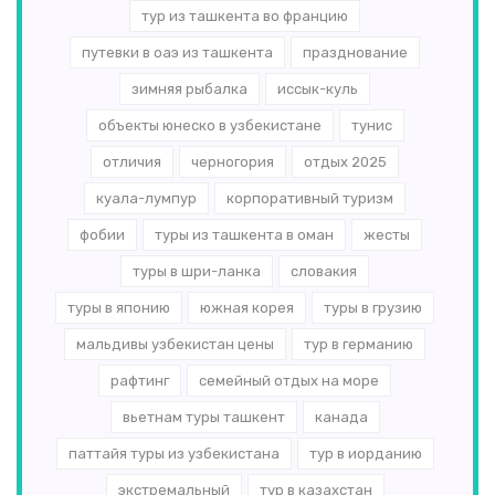
тур из ташкента во францию
путевки в оаэ из ташкента
празднование
зимняя рыбалка
иссык-куль
объекты юнеско в узбекистане
тунис
отличия
черногория
отдых 2025
куала-лумпур
корпоративный туризм
фобии
туры из ташкента в оман
жесты
туры в шри-ланка
словакия
туры в японию
южная корея
туры в грузию
мальдивы узбекистан цены
тур в германию
рафтинг
семейный отдых на море
вьетнам туры ташкент
канада
паттайя туры из узбекистана
тур в иорданию
экстремальный
тур в казахстан