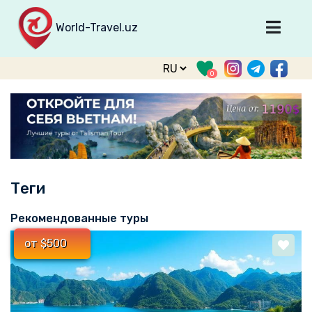
World-Travel.uz
Главная
0
Направления
Туры
Тур. фирмы
Табло прилета
Теги
О туризме
О проекте
Рекомендованные туры
Войти
от $500
Зарегистрироваться
support@world-travel.uz