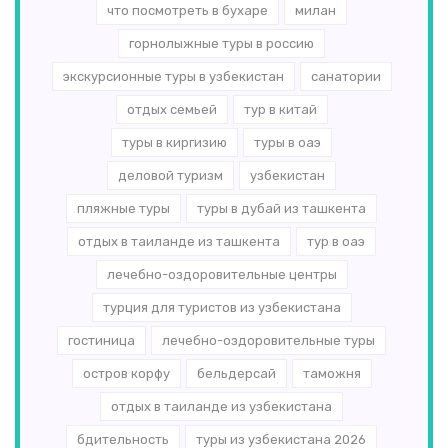
что посмотреть в бухаре
милан
горнолыжные туры в россию
экскурсионные туры в узбекистан
санатории
отдых семьей
тур в китай
туры в киргизию
туры в оаэ
деловой туризм
узбекистан
пляжные туры
туры в дубай из ташкента
отдых в таиланде из ташкента
тур в оаэ
лечебно-оздоровительные центры
турция для туристов из узбекистана
гостиница
лечебно-оздоровительные туры
остров корфу
бельдерсай
таможня
отдых в таиланде из узбекистана
бдительность
туры из узбекистана 2026