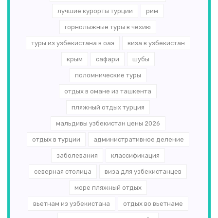
лучшие курорты турции
рим
горнолыжные туры в чехию
туры из узбекистана в оаэ
виза в узбекистан
крым
сафари
шубы
поломнические туры
отдых в омане из ташкента
пляжный отдых турция
мальдивы узбекистан цены 2026
отдых в турции
административное деление
заболевания
классификация
северная столица
виза для узбекистанцев
море пляжный отдых
вьетнам из узбекистана
отдых во вьетнаме