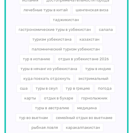
испания
достопримечательности города
лечебные туры в китай
шенгенская виза
таджикистан
гастрономические туры в узбекистан
салала
туризм узбекистана
казахстан
паломнический туризм узбекистан
тур в испанию
отдых в узбекистане 2026
туры в нячанг из узбекистана
туры в индию
куда поехать отдохнуть
экстримальный
сша
туры в сеул
тур в грецию
погода
карты
отдых в бухаре
горнолыжник
туры в австралию
медицина
тур во вьетнам
семейный отдых во вьетнаме
рыбная ловля
каракалпакистан