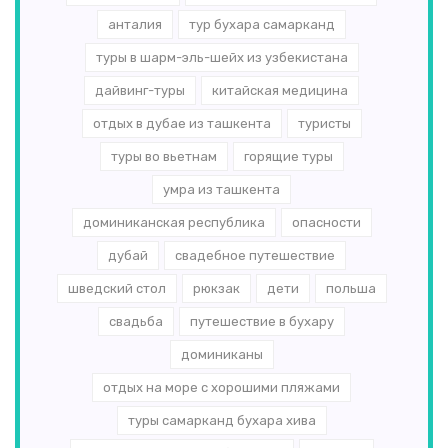
анталия
тур бухара самарканд
туры в шарм-эль-шейх из узбекистана
дайвинг-туры
китайская медицина
отдых в дубае из ташкента
туристы
туры во вьетнам
горящие туры
умра из ташкента
доминиканская республика
опасности
дубай
свадебное путешествие
шведский стол
рюкзак
дети
польша
свадьба
путешествие в бухару
доминиканы
отдых на море с хорошими пляжами
туры самарканд бухара хива