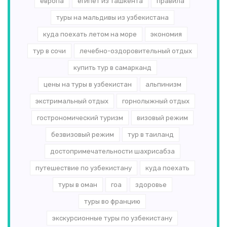
европа
египет из ташкента
правила
туры на мальдивы из узбекистана
куда поехать летом на море
экономия
тур в сочи
лечебно-оздоровительный отдых
купить тур в самарканд
цены на туры в узбекистан
альпинизм
экстримальный отдых
горнолыжный отдых
гострономический туризм
визовый режим
безвизовый режим
тур в таиланд
достопримечательности шахрисабза
путешествие по узбекистану
куда поехать
туры в оман
гоа
здоровье
туры во францию
экскурсионные туры по узбекистану