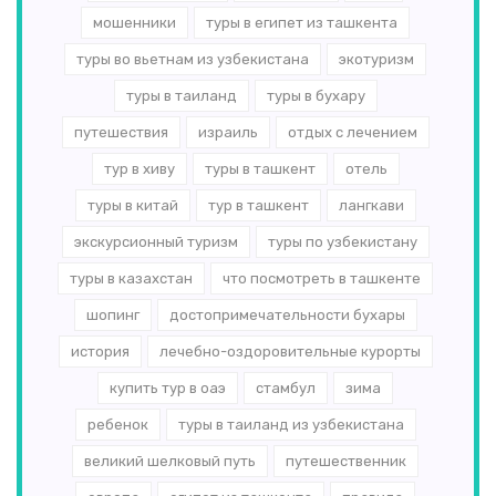
мошенники
туры в египет из ташкента
туры во вьетнам из узбекистана
экотуризм
туры в таиланд
туры в бухару
путешествия
израиль
отдых с лечением
тур в хиву
туры в ташкент
отель
туры в китай
тур в ташкент
лангкави
экскурсионный туризм
туры по узбекистану
туры в казахстан
что посмотреть в ташкенте
шопинг
достопримечательности бухары
история
лечебно-оздоровительные курорты
купить тур в оаэ
стамбул
зима
ребенок
туры в таиланд из узбекистана
великий шелковый путь
путешественник