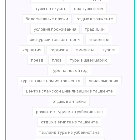
туры на пхукет
оаэ туры цены
белоснежные пляжи
отдых в ташкенте
условия проживания
традиции
экскурсии ташкент цены
перелеты
хорватия
киргизия
эмираты
турист
поезд
плов
туры в швейцарию
туры на новый год
туры во вьетнам из ташкента
авиакомпания
центр исламской цивилизации в ташкенте
отдых в анталии
развитие туризма в узбекистане
отдых в египте из ташкента
таиланд туры из узбекистана