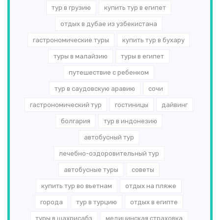
тур в грузию
купить тур в египет
отдых в дубае из узбекистана
гастрономические туры
купить тур в бухару
туры в малайзию
туры в египет
путешествие с ребенком
тур в саудовскую аравию
сочи
гастрономический тур
гостиницы
дайвинг
болгария
тур в индонезию
автобусный тур
лечебно-оздоровительный тур
автобусные туры
советы
купить тур во вьетнам
отдых на пляже
города
тур в турцию
отдых в египте
туры в шахрисабз
медицинская страховка