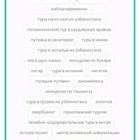
заблаговременно
туры на ко чанг из узбекистана
поломнический тур в саудовскую аравию
путевка в санаторий
туры в чехию
туры в анталью из узбекистана
eta в шри-ланка
экскурсии по бухаре
катар
туры в испанию
негатив
горящие путевки
диснейленд
экскурсии по ташкенту
туры в грузию из узбекистана
золотой
овербукинг
горнолыжный туризм
лечебно-оздоровительные туры в китай
остров пхукет
центр исламской цивилизации