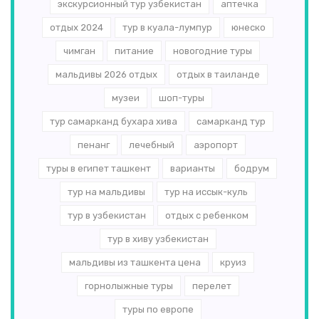
экскурсионный тур узбекистан
аптечка
отдых 2024
тур в куала-лумпур
юнеско
чимган
питание
новогодние туры
мальдивы 2026 отдых
отдых в таиланде
музеи
шоп-туры
тур самарканд бухара хива
самарканд тур
пенанг
лечебный
аэропорт
туры в египет ташкент
варианты
бодрум
тур на мальдивы
тур на иссык-куль
тур в узбекистан
отдых с ребенком
тур в хиву узбекистан
мальдивы из ташкента цена
круиз
горнолыжные туры
перелет
туры по европе