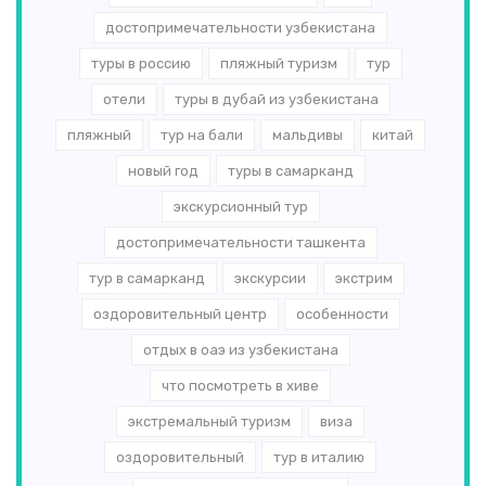
достопримечательности узбекистана
туры в россию
пляжный туризм
тур
отели
туры в дубай из узбекистана
пляжный
тур на бали
мальдивы
китай
новый год
туры в самарканд
экскурсионный тур
достопримечательности ташкента
тур в самарканд
экскурсии
экстрим
оздоровительный центр
особенности
отдых в оаэ из узбекистана
что посмотреть в хиве
экстремальный туризм
виза
оздоровительный
тур в италию