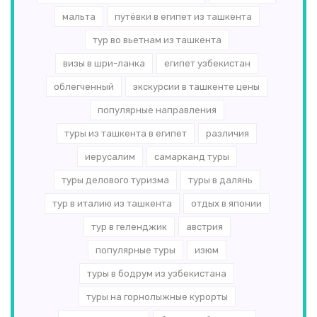
мальта
путёвки в египет из ташкента
тур во вьетнам из ташкента
визы в шри-ланка
египет узбекистан
облегченный
экскурсии в ташкенте цены
популярные направления
туры из ташкента в египет
различия
иерусалим
самарканд туры
туры делового туризма
туры в далянь
тур в италию из ташкента
отдых в японии
тур в геленджик
австрия
популярные туры
изюм
туры в бодрум из узбекистана
туры на горнолыжные курорты