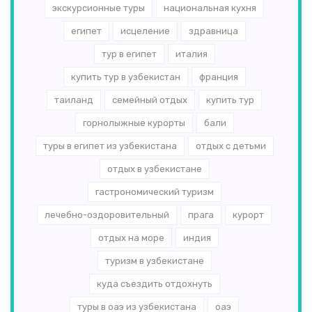
экскурсионные туры
национальная кухня
египет
исцеление
здравница
тур в египет
италия
купить тур в узбекистан
франция
таиланд
семейный отдых
купить тур
горнолыжные курорты
бали
туры в египет из узбекистана
отдых с детьми
отдых в узбекистане
гастрономический туризм
лечебно-оздоровительный
прага
курорт
отдых на море
индия
туризм в узбекистане
куда съездить отдохнуть
туры в оаэ из узбекистана
оаэ