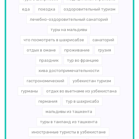
еда
поездка
оздоровительный туризм
лечебно-оздоровительный санаторий
туры на мальдивы
что посмотреть в шахрисабзе
санаторий
отдых в омане
проживание
грузия
праздник
тур во францию
хива достопримечательности
гастрономический
узбекистан туризм
гурманы
отдых во вьетнаме из узбекистана
германия
тур в шахрисабз
мальдивы из ташкента
туры в таиланд из ташкента
иностранные туристы в узбекистане