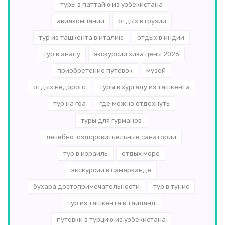
туры в паттайю из узбекистана
авиакомпании
отдых в грузии
тур из ташкента в италию
отдых в индии
тур в анапу
экскурсии хива цены 2026
приобретение путевок
музей
отдых недорого
туры в хургаду из ташкента
тур на гоа
где можно отдохнуть
туры для гурманов
лечебно-оздоровитьельные санатории
тур в израиль
отдых море
экскурсии в самарканде
бухара достопримечательности
тур в тунис
тур из ташкента в таиланд
путевки в турцию из узбекистана