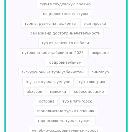
туры в саудовскую аравию
оздоровительные туры
туры в грузию из ташкента
экипировка
самарканд достопримечательности
тур из ташкента на бали
путешествие в узбекистан 2026
аюрведа
оздровительный
экскурсионные туры узбекистан
сингапур
отдых в куала-лумпуре
тур в австрию
абхазия
мексика
собеседование
острова
тур в пятигорск
горнолыжные туры в испанию
горнолыжные туры в турцию
лечебно-оздоровительный курорт