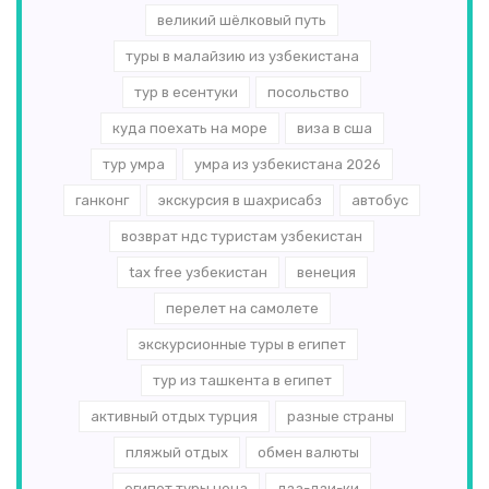
великий шёлковый путь
туры в малайзию из узбекистана
тур в есентуки
посольство
куда поехать на море
виза в сша
тур умра
умра из узбекистана 2026
ганконг
экскурсия в шахрисабз
автобус
возврат ндс туристам узбекистан
tax free узбекистан
венеция
перелет на самолете
экскурсионные туры в египет
тур из ташкента в египет
активный отдых турция
разные страны
пляжый отдых
обмен валюты
египет туры цена
дза-дзи-ки