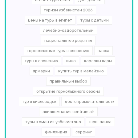
туризм узбекистан 2026
цены на туры в египет
туры с детьми
лечебно-оздоротельный
национальные рецепты
горнолыжные туры в словению
пасха
туры в словению
вино
карловы вары
ярмарки
купить тур в малайзию
правильный выбор
открытие горнолыжного сезона
тур в кисловодск
достопримечательность
авиакомпания centrum air
туры в оман из узбекистана
шри-ланка
финляндия
серфинг