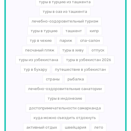
туры в турцию из ташкента
туры в оаэ из ташкента
лечебно-оздоровительный туризм
туры в турцию
ташкент
кипр
тур в чехию
париж
спа-салон
песчаный пляж
туры в хиву
отпуск
туры из узбекистана
туры в узбекистан 2026
тур в бухару
путешествие в узбекистан
страны
рыбалка
лечебно-оздоровительные санатории
туры в индонезию
достопримечательности самарканда
куда можно съездить отдохнуть
активный отдых
швейцария
лето