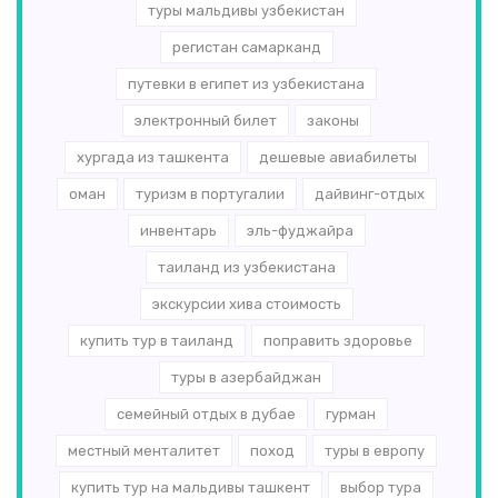
туры мальдивы узбекистан
регистан самарканд
путевки в египет из узбекистана
электронный билет
законы
хургада из ташкента
дешевые авиабилеты
оман
туризм в португалии
дайвинг-отдых
инвентарь
эль-­фуджайра
таиланд из узбекистана
экскурсии хива стоимость
купить тур в таиланд
поправить здоровье
туры в азербайджан
семейный отдых в дубае
гурман
местный менталитет
поход
туры в европу
купить тур на мальдивы ташкент
выбор тура