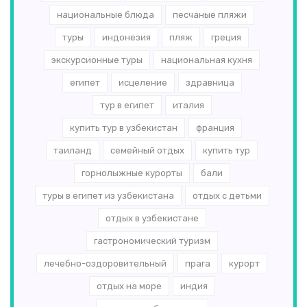
национальные блюда
песчаные пляжи
туры
индонезия
пляж
греция
экскурсионные туры
национальная кухня
египет
исцеление
здравница
тур в египет
италия
купить тур в узбекистан
франция
таиланд
семейный отдых
купить тур
горнолыжные курорты
бали
туры в египет из узбекистана
отдых с детьми
отдых в узбекистане
гастрономический туризм
лечебно-оздоровительный
прага
курорт
отдых на море
индия