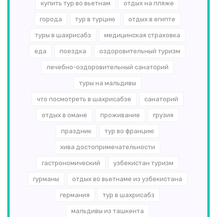
купить тур во вьетнам
отдых на пляже
города
тур в турцию
отдых в египте
туры в шахрисабз
медицинская страховка
еда
поездка
оздоровительный туризм
лечебно-оздоровительный санаторий
туры на мальдивы
что посмотреть в шахрисабзе
санаторий
отдых в омане
проживание
грузия
праздник
тур во францию
хива достопримечательности
гастрономический
узбекистан туризм
гурманы
отдых во вьетнаме из узбекистана
германия
тур в шахрисабз
мальдивы из ташкента