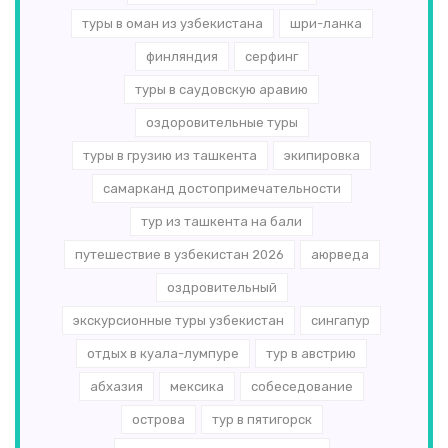
туры в оман из узбекистана
шри-ланка
финляндия
серфинг
туры в саудовскую аравию
оздоровительные туры
туры в грузию из ташкента
экипировка
самарканд достопримечательности
тур из ташкента на бали
путешествие в узбекистан 2026
аюрведа
оздровительный
экскурсионные туры узбекистан
сингапур
отдых в куала-лумпуре
тур в австрию
абхазия
мексика
собеседование
острова
тур в пятигорск