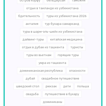
остров корфу
бельдерсай
таможня
отдых в таиланде из узбекистана
бдительность
туры из узбекистана 2026
анталия
тур бухара самарканд
туры в шарм-эль-шейх из узбекистана
дайвинг-туры
китайская медицина
отдых в дубае из ташкента
туристы
туры во вьетнам
горящие туры
умра из ташкента
доминиканская республика
опасности
дубай
свадебное путешествие
шведский стол
рюкзак
дети
польша
свадьба
путешествие в бухару
доминиканы