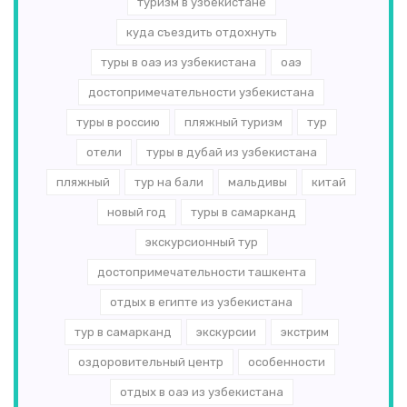
туризм в узбекистане
куда съездить отдохнуть
туры в оаэ из узбекистана
оаэ
достопримечательности узбекистана
туры в россию
пляжный туризм
тур
отели
туры в дубай из узбекистана
пляжный
тур на бали
мальдивы
китай
новый год
туры в самарканд
экскурсионный тур
достопримечательности ташкента
отдых в египте из узбекистана
тур в самарканд
экскурсии
экстрим
оздоровительный центр
особенности
отдых в оаэ из узбекистана