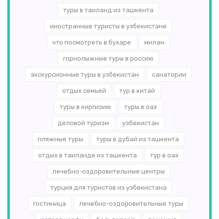
туры в таиланд из ташкента
иностранные туристы в узбекистане
что посмотреть в бухаре
милан
горнолыжные туры в россию
экскурсионные туры в узбекистан
санатории
отдых семьей
тур в китай
туры в киргизию
туры в оаэ
деловой туризм
узбекистан
пляжные туры
туры в дубай из ташкента
отдых в таиланде из ташкента
тур в оаэ
лечебно-оздоровительные центры
турция для туристов из узбекистана
гостиница
лечебно-оздоровительные туры