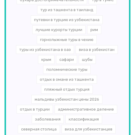
тур из ташкента в таиланд
путевки в турцию из узбекистана
лучшие курорты турции
рим
горнолыжные туры в чехию
туры из узбекистана в оаэ
виза в узбекистан
крым
сафари
шубы
поломнические туры
отдых в омане из ташкента
пляжный отдых турция
мальдивы узбекистан цены 2026
отдых в турции
административное деление
заболевания
классификация
северная столица
виза для узбекистанцев