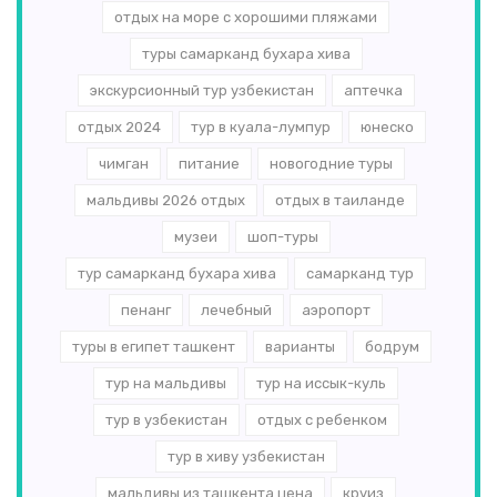
отдых на море с хорошими пляжами
туры самарканд бухара хива
экскурсионный тур узбекистан
аптечка
отдых 2024
тур в куала-лумпур
юнеско
чимган
питание
новогодние туры
мальдивы 2026 отдых
отдых в таиланде
музеи
шоп-туры
тур самарканд бухара хива
самарканд тур
пенанг
лечебный
аэропорт
туры в египет ташкент
варианты
бодрум
тур на мальдивы
тур на иссык-куль
тур в узбекистан
отдых с ребенком
тур в хиву узбекистан
мальдивы из ташкента цена
круиз