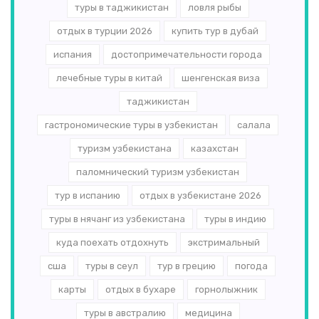
туры в таджикистан
ловля рыбы
отдых в турции 2026
купить тур в дубай
испания
достопримечательности города
лечебные туры в китай
шенгенская виза
таджикистан
гастрономические туры в узбекистан
салала
туризм узбекистана
казахстан
паломнический туризм узбекистан
тур в испанию
отдых в узбекистане 2026
туры в нячанг из узбекистана
туры в индию
куда поехать отдохнуть
экстримальный
сша
туры в сеул
тур в грецию
погода
карты
отдых в бухаре
горнолыжник
туры в австралию
медицина