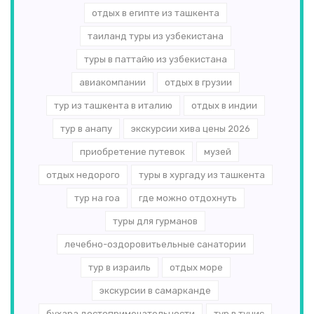
отдых в египте из ташкента
таиланд туры из узбекистана
туры в паттайю из узбекистана
авиакомпании
отдых в грузии
тур из ташкента в италию
отдых в индии
тур в анапу
экскурсии хива цены 2026
приобретение путевок
музей
отдых недорого
туры в хургаду из ташкента
тур на гоа
где можно отдохнуть
туры для гурманов
лечебно-оздоровитьельные санатории
тур в израиль
отдых море
экскурсии в самарканде
бухара достопримечательности
тур в тунис