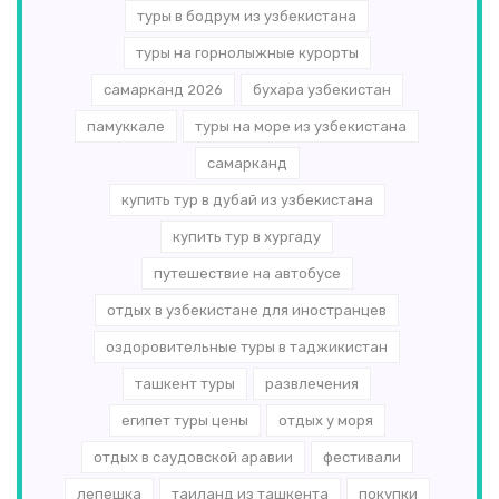
туры в бодрум из узбекистана
туры на горнолыжные курорты
самарканд 2026
бухара узбекистан
памуккале
туры на море из узбекистана
самарканд
купить тур в дубай из узбекистана
купить тур в хургаду
путешествие на автобусе
отдых в узбекистане для иностранцев
оздоровительные туры в таджикистан
ташкент туры
развлечения
египет туры цены
отдых у моря
отдых в саудовской аравии
фестивали
лепешка
таиланд из ташкента
покупки