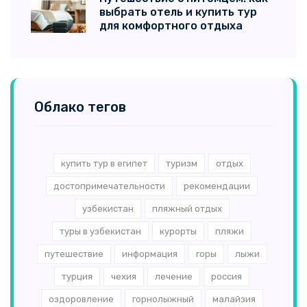
выбрать отель и купить тур
для комфортного отдыха
Облако тегов
купить тур в египет
туризм
отдых
достопримечательности
рекомендации
узбекистан
пляжный отдых
туры в узбекистан
курорты
пляжи
путешествие
информация
горы
лыжи
турция
чехия
лечение
россия
оздоровление
горнолыжный
малайзия