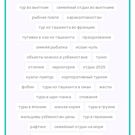
тур во вьетнам
семейный отдых во вьетнаме
рыбная ловля
каракалпакистан
тур из ташкента во францию
путевки в оаэ из ташкента
празднование
зимняя рыбалка
иссык-куль
объекты юнеско в узбекистане
тунис
отличия
черногория
отдых 2025
куала-лумпур
корпоративный туризм
фобии
туры из ташкента в оман
жесты
туры в шри-ланка
словакия
туры в японию
южная корея
туры в грузию
мальдивы узбекистан цены
тур в германию
рафтинг
семейный отдых на море