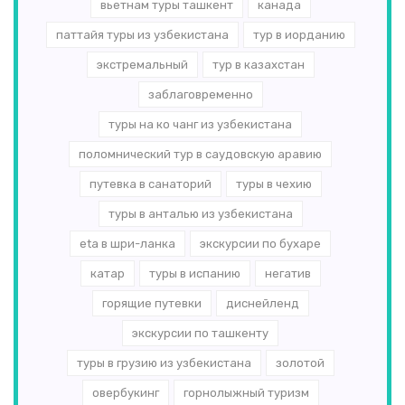
вьетнам туры ташкент
канада
паттайя туры из узбекистана
тур в иорданию
экстремальный
тур в казахстан
заблаговременно
туры на ко чанг из узбекистана
поломнический тур в саудовскую аравию
путевка в санаторий
туры в чехию
туры в анталью из узбекистана
eta в шри-ланка
экскурсии по бухаре
катар
туры в испанию
негатив
горящие путевки
диснейленд
экскурсии по ташкенту
туры в грузию из узбекистана
золотой
овербукинг
горнолыжный туризм