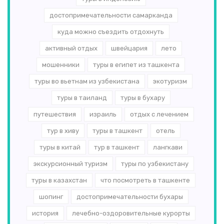
достопримечательности самарканда
куда можно съездить отдохнуть
активный отдых
швейцария
лето
мошенники
туры в египет из ташкента
туры во вьетнам из узбекистана
экотуризм
туры в таиланд
туры в бухару
путешествия
израиль
отдых с лечением
тур в хиву
туры в ташкент
отель
туры в китай
тур в ташкент
лангкави
экскурсионный туризм
туры по узбекистану
туры в казахстан
что посмотреть в ташкенте
шопинг
достопримечательности бухары
история
лечебно-оздоровительные курорты