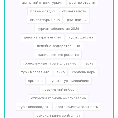
активный отдых турция
разные страны
пляжый отдых
обмен валюты
египет туры цена
дза-дзи-ки
туризм узбекистан 2026
цены на туры в египет
туры с детьми
лечебно-оздоротельный
национальные рецепты
горнолыжные туры в словению
пасха
туры в словению
вино
карловы вары
ярмарки
купить тур в малайзию
правильный выбор
открытие горнолыжного сезона
тур в кисловодск
достопримечательность
авиакомпания centrum air