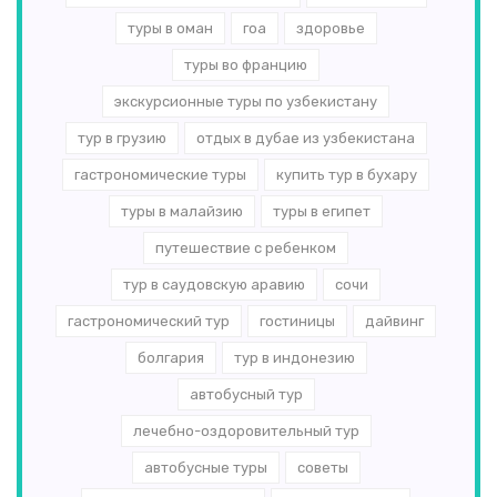
туры в оман
гоа
здоровье
туры во францию
экскурсионные туры по узбекистану
тур в грузию
отдых в дубае из узбекистана
гастрономические туры
купить тур в бухару
туры в малайзию
туры в египет
путешествие с ребенком
тур в саудовскую аравию
сочи
гастрономический тур
гостиницы
дайвинг
болгария
тур в индонезию
автобусный тур
лечебно-оздоровительный тур
автобусные туры
советы