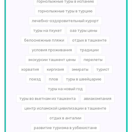
горнолыжные туры в испанию
горнолыжные туры в турцию
лечебно-оздоровительный курорт
туры на пхукет
оаэ туры цены
белоснежные пляжи
отдых в ташкенте
условия проживания
традиции
экскурсии ташкент цены
перелеты
хорватия
киргизия
эмираты
турист
поезд
плов
туры в швейцарию
туры на новый год
туры во вьетнам из ташкента
авиакомпания
центр исламской цивилизации в ташкенте
отдых в анталии
развитие туризма в узбекистане