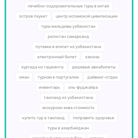
лечебно-оздоровительные туры в китай
остров пхукет
центр исламской цивилизации
туры мальдивы узбекистан
регистан самарканд
путевки в египет из узбекистана
электронный билет
законы
хургада из ташкента
дешевые авиабилеты
оман
туризм в португалии
дайвинг-отдых
инвентарь
эль-­фуджайра
таиланд из узбекистана
экскурсии хива стоимость
купить тур в таиланд
поправить здоровье
туры в азербайджан