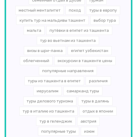
семейный отдых в дубае
гурман
местный менталитет
поход
туры в европу
купить тур на мальдивы ташкент
выбор тура
мальта
путёвки в египет из ташкента
тур во вьетнам из ташкента
визы в шри-ланка
египет узбекистан
облегченный
экскурсии в ташкенте цены
популярные направления
туры из ташкента в египет
различия
иерусалим
самарканд туры
туры делового туризма
туры в далянь
тур в италию из ташкента
отдых в японии
тур в геленджик
австрия
популярные туры
изюм