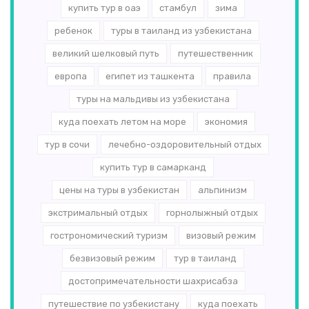
купить тур в оаэ
стамбул
зима
ребенок
туры в таиланд из узбекистана
великий шелковый путь
путешественник
европа
египет из ташкента
правила
туры на мальдивы из узбекистана
куда поехать летом на море
экономия
тур в сочи
лечебно-оздоровительный отдых
купить тур в самарканд
цены на туры в узбекистан
альпинизм
экстримальный отдых
горнолыжный отдых
гострономический туризм
визовый режим
безвизовый режим
тур в таиланд
достопримечательности шахрисабза
путешествие по узбекистану
куда поехать