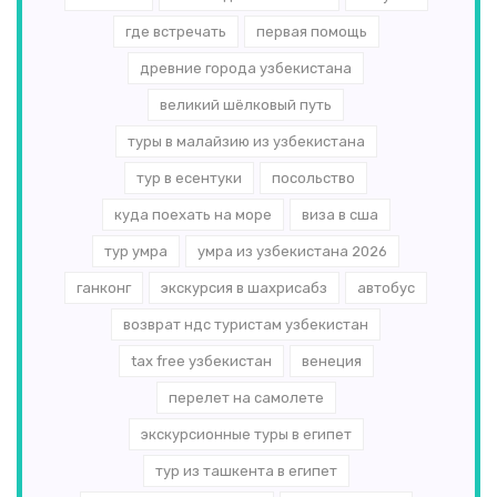
где встречать
первая помощь
древние города узбекистана
великий шёлковый путь
туры в малайзию из узбекистана
тур в есентуки
посольство
куда поехать на море
виза в сша
тур умра
умра из узбекистана 2026
ганконг
экскурсия в шахрисабз
автобус
возврат ндс туристам узбекистан
tax free узбекистан
венеция
перелет на самолете
экскурсионные туры в египет
тур из ташкента в египет