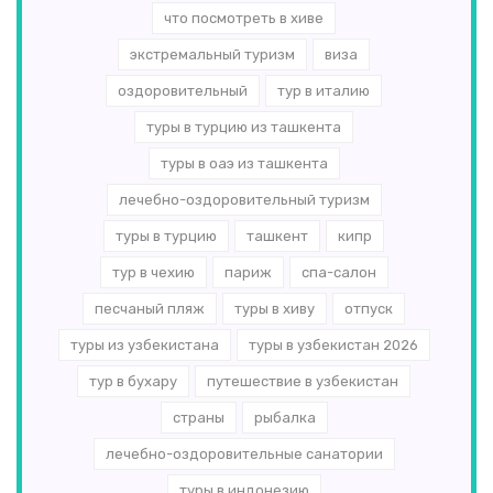
что посмотреть в хиве
экстремальный туризм
виза
оздоровительный
тур в италию
туры в турцию из ташкента
туры в оаэ из ташкента
лечебно-оздоровительный туризм
туры в турцию
ташкент
кипр
тур в чехию
париж
спа-салон
песчаный пляж
туры в хиву
отпуск
туры из узбекистана
туры в узбекистан 2026
тур в бухару
путешествие в узбекистан
страны
рыбалка
лечебно-оздоровительные санатории
туры в индонезию