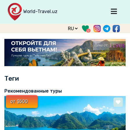
World-Travel.uz
Главная
0
Направления
Туры
Тур. фирмы
Табло прилета
Теги
О туризме
О проекте
Рекомендованные туры
Войти
от $500
Зарегистрироваться
support@world-travel.uz