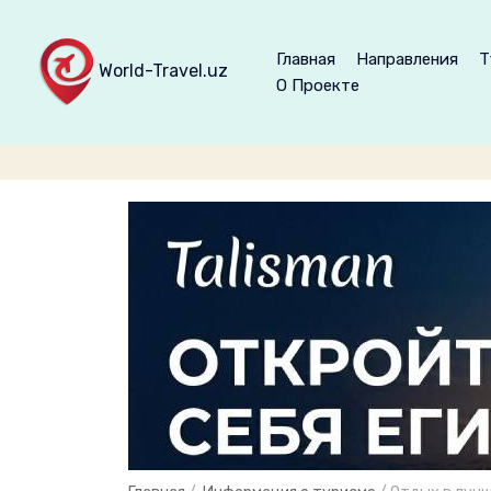
Главная
Направления
Т
World-Travel.uz
О Проекте