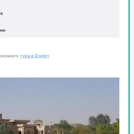
ня
ами
сионного
тура в Египет
.