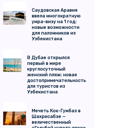
Саудовская Аравия
ввела многократную
умра-визу на 1 год:
новые возможности
для паломников из
Узбекистана
В Дубае открылся
первый в мире
круглосуточный
женский пляж: новая
достопримечательность
для туристов из
Узбекистана
Мечеть Кок-Гумбаз в
Шахрисабзе —
величественный
«Голубой купол» эпохи