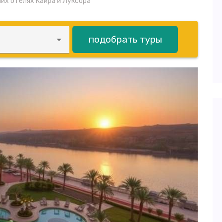
их отелях Каира и Луксора
подобрать туры