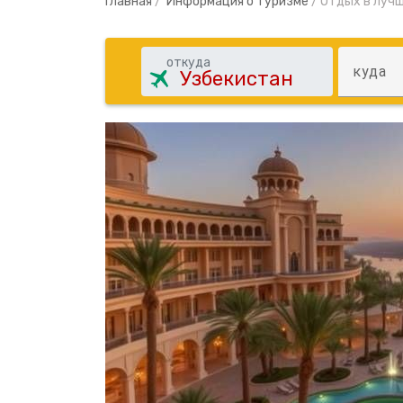
Главная
/
Информация о туризме
/
Отдых в лучш
откуда
куда