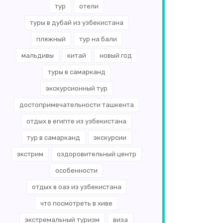
тур
отели
туры в дубай из узбекистана
пляжный
тур на бали
мальдивы
китай
новый год
туры в самарканд
экскурсионный тур
достопримечательности ташкента
отдых в египте из узбекистана
тур в самарканд
экскурсии
экстрим
оздоровительный центр
особенности
отдых в оаэ из узбекистана
что посмотреть в хиве
экстремальный туризм
виза