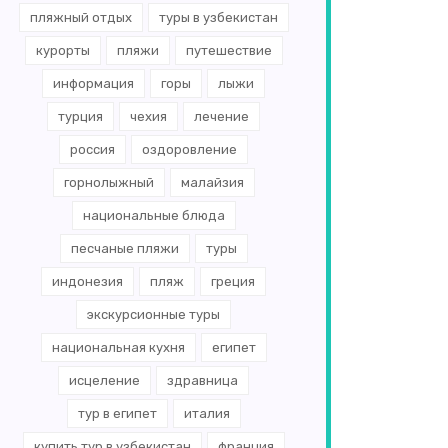
пляжный отдых
туры в узбекистан
курорты
пляжи
путешествие
информация
горы
лыжи
турция
чехия
лечение
россия
оздоровление
горнолыжный
малайзия
национальные блюда
песчаные пляжи
туры
индонезия
пляж
греция
экскурсионные туры
национальная кухня
египет
исцеление
здравница
тур в египет
италия
купить тур в узбекистан
франция