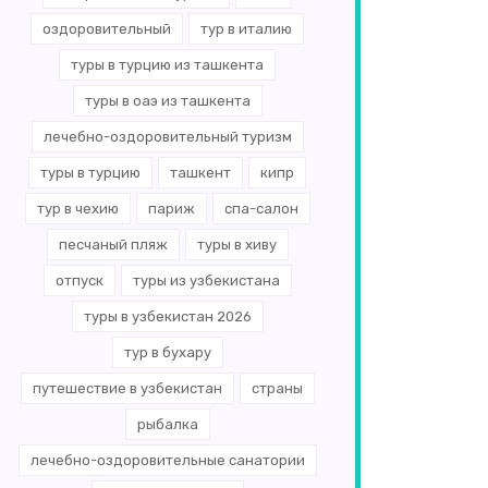
оздоровительный
тур в италию
туры в турцию из ташкента
туры в оаэ из ташкента
лечебно-оздоровительный туризм
туры в турцию
ташкент
кипр
тур в чехию
париж
спа-салон
песчаный пляж
туры в хиву
отпуск
туры из узбекистана
туры в узбекистан 2026
тур в бухару
путешествие в узбекистан
страны
рыбалка
лечебно-оздоровительные санатории