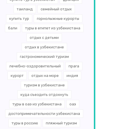
таиланд
семейный отдых
купить тур
горнолыжные курорты
бали
туры в египет из узбекистана
отдых с детьми
отдых в узбекистане
гастрономический туризм
лечебно-оздоровительный
прага
курорт
отдых на море
индия
туризм в узбекистане
куда съездить отдохнуть
туры в оаэ из узбекистана
оаэ
достопримечательности узбекистана
туры в россию
пляжный туризм