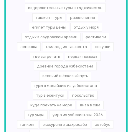
оздоровительные туры в таджикистан
ташкент туры
развлечения
египет туры цены
отдых у моря
отдых в саудовской аравии
фестивали
лепешка
таиланд из ташкента
покупки
где встречать
первая помощь
древние города узбекистана
великий шёлковый путь
туры в малайзию из узбекистана
тур в есентуки
посольство
куда поехать на море
виза в сша
тур умра
умра из узбекистана 2026
ганконг
экскурсия в шахрисабз
автобус