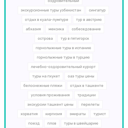
оздровительный
экскурсионные туры узбекистан
сингапур
отдых в куала-лумпуре
тур в австрию
абхазия
мексика
собеседование
острова
тур в пятигорск
горнолыжные туры в испанию
горнолыжные туры в турцию
лечебно-оздоровительный курорт
туры на пхукет
оаэ туры цены
белоснежные пляжи
отдых в ташкенте
условия проживания
традиции
экскурсии ташкент цены
перелеты
хорватия
киргизия
эмираты
турист
поезд
плов
туры в швейцарию