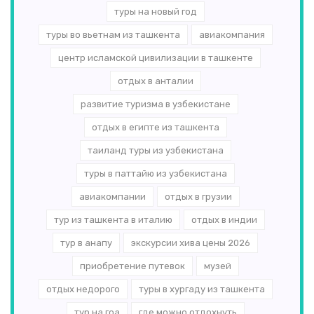
туры на новый год
туры во вьетнам из ташкента
авиакомпания
центр исламской цивилизации в ташкенте
отдых в анталии
развитие туризма в узбекистане
отдых в египте из ташкента
таиланд туры из узбекистана
туры в паттайю из узбекистана
авиакомпании
отдых в грузии
тур из ташкента в италию
отдых в индии
тур в анапу
экскурсии хива цены 2026
приобретение путевок
музей
отдых недорого
туры в хургаду из ташкента
тур на гоа
где можно отдохнуть