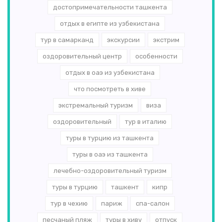
достопримечательности ташкента
отдых в египте из узбекистана
тур в самарканд
экскурсии
экстрим
оздоровительный центр
особенности
отдых в оаэ из узбекистана
что посмотреть в хиве
экстремальный туризм
виза
оздоровительный
тур в италию
туры в турцию из ташкента
туры в оаэ из ташкента
лечебно-оздоровительный туризм
туры в турцию
ташкент
кипр
тур в чехию
париж
спа-салон
песчаный пляж
туры в хиву
отпуск