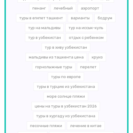
пенанг
лечебный
аэропорт
туры в египет ташкент
варианты
бодрум
тур на мальдивы
тур на иссык-куль
тур в узбекистан
отдых с ребенком
тур в хиву узбекистан
мальдивы из ташкента цена
круиз
горнолыжные туры
перелет
туры по европе
туры в турцию из узбекистана
море солнце пляжи
цены на туры в узбекистан 2026
туры в хургаду из узбекистана
песочные пляжи
лечение в китае