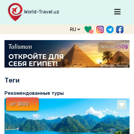
World-Travel.uz
Главная
0
Направления
Туры
Тур. фирмы
Табло прилета
Теги
О туризме
О проекте
Рекомендованные туры
Войти
от $500
Зарегистрироваться
support@world-travel.uz