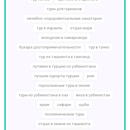
туры для гурманов
лечебно-оздоровитьельные санатории
тур в израиль
отдых море
экскурсии в самарканде
бухара достопримечательности
тур в тунис
тур из ташкента в таиланд
путевки в турцию из узбекистана
лучшие курорты турции
рим
горнолыжные туры в чехию
туры из узбекистана в оаэ
виза в узбекистан
крым
сафари
шубы
поломнические туры
отдых в омане из ташкента