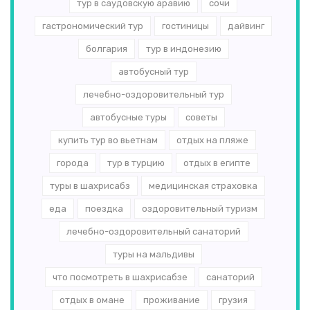
тур в саудовскую аравию
сочи
гастрономический тур
гостиницы
дайвинг
болгария
тур в индонезию
автобусный тур
лечебно-оздоровительный тур
автобусные туры
советы
купить тур во вьетнам
отдых на пляже
города
тур в турцию
отдых в египте
туры в шахрисабз
медицинская страховка
еда
поездка
оздоровительный туризм
лечебно-оздоровительный санаторий
туры на мальдивы
что посмотреть в шахрисабзе
санаторий
отдых в омане
проживание
грузия