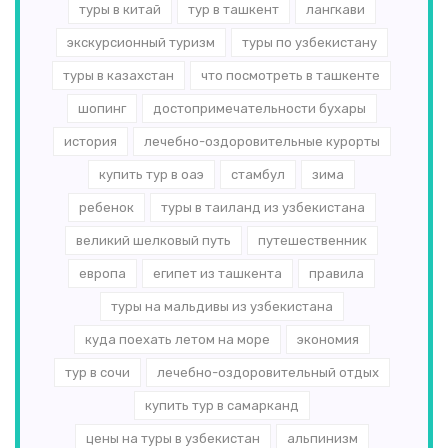
туры в китай
тур в ташкент
лангкави
экскурсионный туризм
туры по узбекистану
туры в казахстан
что посмотреть в ташкенте
шопинг
достопримечательности бухары
история
лечебно-оздоровительные курорты
купить тур в оаэ
стамбул
зима
ребенок
туры в таиланд из узбекистана
великий шелковый путь
путешественник
европа
египет из ташкента
правила
туры на мальдивы из узбекистана
куда поехать летом на море
экономия
тур в сочи
лечебно-оздоровительный отдых
купить тур в самарканд
цены на туры в узбекистан
альпинизм