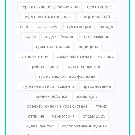
туры в нячанг из узбекистана
туры в индию
куда поехать отдохнуть
экстримальный
сша
туры в сеул
тур в грецию
погода
карты
отдых в бухаре
горнолыжник
туры в австралию
медицина
тур во вьетнам
семейный отдых во вьетнаме
рыбная ловля
каракалпакистан
тур из ташкента во францию
путевки в оаэ из ташкента
празднование
зимняя рыбалка
иссык-куль
объекты юнеско в узбекистане
тунис
отличия
черногория
отдых 2025
куала-лумпур
корпоративный туризм