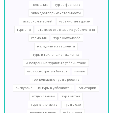
праздник
тур во францию
хива достопримечательности
гастрономический
узбекистан туризм
гурманы
отдых во вьетнаме из узбекистана
германия
тур в шахрисабз
мальдивы из ташкента
туры в таиланд из ташкента
иностранные туристы в узбекистане
что посмотреть в бухаре
милан
горнолыжные туры в россию
экскурсионные туры в узбекистан
санатории
отдых семьей
тур в китай
туры в киргизию
туры в оаэ
деловой туризм
узбекистан