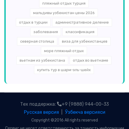
пляжный отдых турция
мальдивы узбекистан цены 2026
отдых в турции
административное деление
заболевания
классификация
северная столица
виза для узбекистанцев
море пляжный отдых
вьетнам из узбекистана
отдых во вьетнаме
купить тур в шарм-эль-шейх
Тех поддержка:
+9 (9888) 944-00-33
Русская версия
|
Ўзбекча версияси
Copyright ©2016 All rights reserved
Сервис не несет ответственность за точность информации