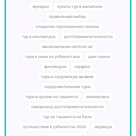
ярмарки
купить тур в малайзию
правильный выбор
открытие горнолыжного сезона
тур в кисловодск
достопримечательность
авиакомпания centrum air
туры в оман из узбекистана
шри-ланка
финляндия
серфинг
туры в саудовскую аравию
оздоровительные туры
туры в грузию из ташкента
экипировка
самарканд достопримечательности
тур из ташкента на бали
путешествие в узбекистан 2026
аюрведа