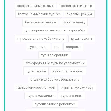
экстримальный отдых
горнолыжный отдых
гострономический туризм
визовый режим
безвизовый режим
тур в таиланд
достопримечательности шахрисабза
путешествие по узбекистану
куда поехать
туры в оман
гоа
здоровье
туры во францию
экскурсионные туры по узбекистану
тур в грузию
купить тур в египет
отдых в дубае из узбекистана
гастрономические туры
купить тур в бухару
туры в малайзию
туры в египет
путешествие с ребенком