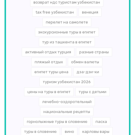
возврат ндс туристам узбекистан
tax free узбекистан
венеция
перелет на самолете
экскурсионные туры в египет
тур из ташкента в египет
активный отдых турция
разные страны
пляжый отдых
обмен валюты
египет туры цена
дза-дзи-ки
туризм узбекистан 2026
цены на туры в египет
туры с детьми
лечебно-оздоротельный
национальные рецепты
горнолыжные туры в словению
пасха
туры в словению
вино
карловы вары