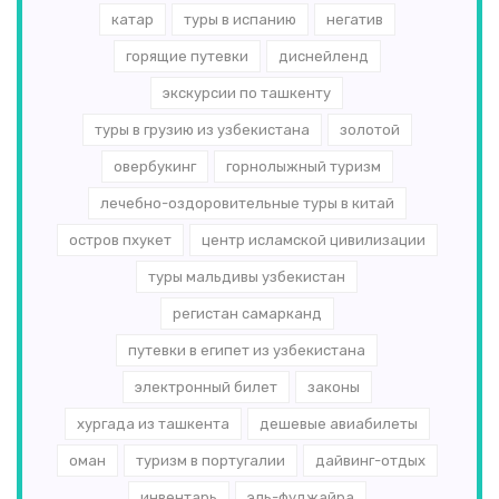
катар
туры в испанию
негатив
горящие путевки
диснейленд
экскурсии по ташкенту
туры в грузию из узбекистана
золотой
овербукинг
горнолыжный туризм
лечебно-оздоровительные туры в китай
остров пхукет
центр исламской цивилизации
туры мальдивы узбекистан
регистан самарканд
путевки в египет из узбекистана
электронный билет
законы
хургада из ташкента
дешевые авиабилеты
оман
туризм в португалии
дайвинг-отдых
инвентарь
эль-­фуджайра