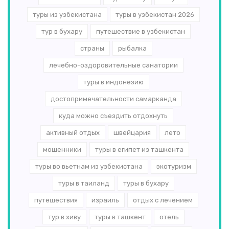
туры из узбекистана
туры в узбекистан 2026
тур в бухару
путешествие в узбекистан
страны
рыбалка
лечебно-оздоровительные санатории
туры в индонезию
достопримечательности самарканда
куда можно съездить отдохнуть
активный отдых
швейцария
лето
мошенники
туры в египет из ташкента
туры во вьетнам из узбекистана
экотуризм
туры в таиланд
туры в бухару
путешествия
израиль
отдых с лечением
тур в хиву
туры в ташкент
отель