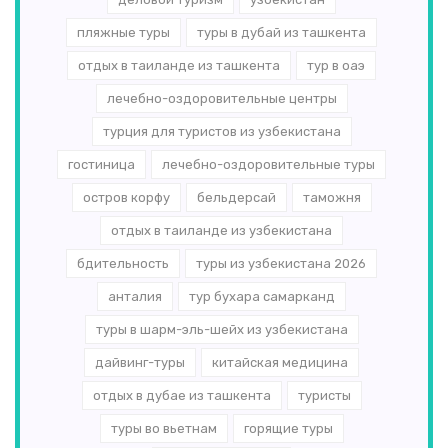
пляжные туры
туры в дубай из ташкента
отдых в таиланде из ташкента
тур в оаэ
лечебно-оздоровительные центры
турция для туристов из узбекистана
гостиница
лечебно-оздоровительные туры
остров корфу
бельдерсай
таможня
отдых в таиланде из узбекистана
бдительность
туры из узбекистана 2026
анталия
тур бухара самарканд
туры в шарм-эль-шейх из узбекистана
дайвинг-туры
китайская медицина
отдых в дубае из ташкента
туристы
туры во вьетнам
горящие туры