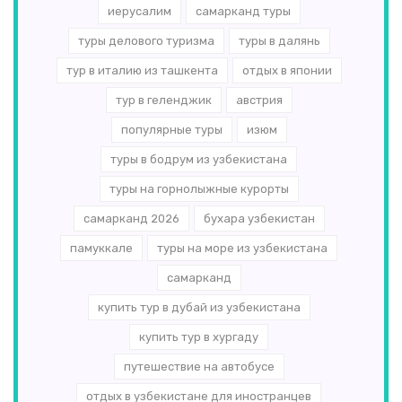
иерусалим
самарканд туры
туры делового туризма
туры в далянь
тур в италию из ташкента
отдых в японии
тур в геленджик
австрия
популярные туры
изюм
туры в бодрум из узбекистана
туры на горнолыжные курорты
самарканд 2026
бухара узбекистан
памуккале
туры на море из узбекистана
самарканд
купить тур в дубай из узбекистана
купить тур в хургаду
путешествие на автобусе
отдых в узбекистане для иностранцев