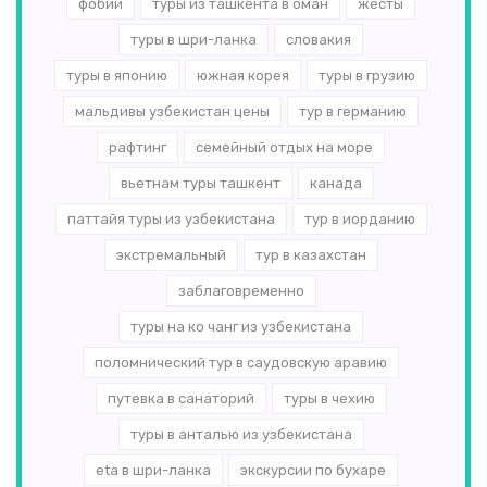
фобии
туры из ташкента в оман
жесты
туры в шри-ланка
словакия
туры в японию
южная корея
туры в грузию
мальдивы узбекистан цены
тур в германию
рафтинг
семейный отдых на море
вьетнам туры ташкент
канада
паттайя туры из узбекистана
тур в иорданию
экстремальный
тур в казахстан
заблаговременно
туры на ко чанг из узбекистана
поломнический тур в саудовскую аравию
путевка в санаторий
туры в чехию
туры в анталью из узбекистана
eta в шри-ланка
экскурсии по бухаре