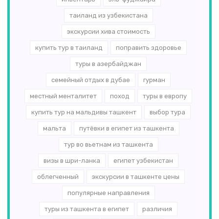
таиланд из узбекистана
экскурсии хива стоимость
купить тур в таиланд
поправить здоровье
туры в азербайджан
семейный отдых в дубае
гурман
местный менталитет
поход
туры в европу
купить тур на мальдивы ташкент
выбор тура
мальта
путёвки в египет из ташкента
тур во вьетнам из ташкента
визы в шри-ланка
египет узбекистан
облегченный
экскурсии в ташкенте цены
популярные направления
туры из ташкента в египет
различия