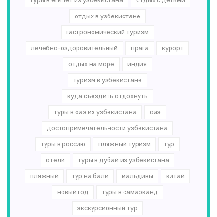
туры в египет из узбекистана
отдых с детьми
отдых в узбекистане
гастрономический туризм
лечебно-оздоровительный
прага
курорт
отдых на море
индия
туризм в узбекистане
куда съездить отдохнуть
туры в оаэ из узбекистана
оаэ
достопримечательности узбекистана
туры в россию
пляжный туризм
тур
отели
туры в дубай из узбекистана
пляжный
тур на бали
мальдивы
китай
новый год
туры в самарканд
экскурсионный тур