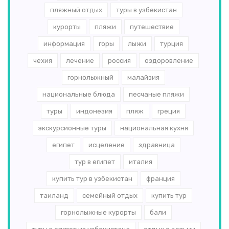
пляжный отдых
туры в узбекистан
курорты
пляжи
путешествие
информация
горы
лыжи
турция
чехия
лечение
россия
оздоровление
горнолыжный
малайзия
национальные блюда
песчаные пляжи
туры
индонезия
пляж
греция
экскурсионные туры
национальная кухня
египет
исцеление
здравница
тур в египет
италия
купить тур в узбекистан
франция
таиланд
семейный отдых
купить тур
горнолыжные курорты
бали