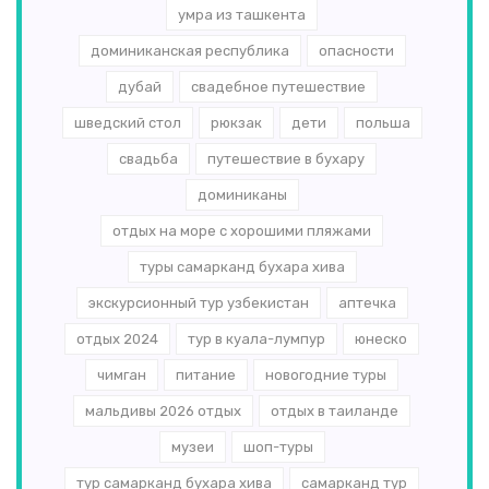
умра из ташкента
доминиканская республика
опасности
дубай
свадебное путешествие
шведский стол
рюкзак
дети
польша
свадьба
путешествие в бухару
доминиканы
отдых на море с хорошими пляжами
туры самарканд бухара хива
экскурсионный тур узбекистан
аптечка
отдых 2024
тур в куала-лумпур
юнеско
чимган
питание
новогодние туры
мальдивы 2026 отдых
отдых в таиланде
музеи
шоп-туры
тур самарканд бухара хива
самарканд тур