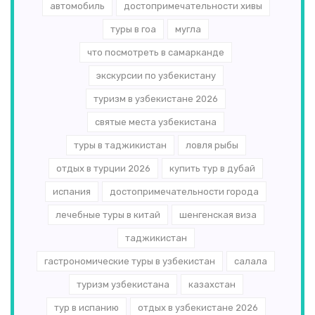
автомобиль
достопримечательности хивы
туры в гоа
мугла
что посмотреть в самарканде
экскурсии по узбекистану
туризм в узбекистане 2026
святые места узбекистана
туры в таджикистан
ловля рыбы
отдых в турции 2026
купить тур в дубай
испания
достопримечательности города
лечебные туры в китай
шенгенская виза
таджикистан
гастрономические туры в узбекистан
салала
туризм узбекистана
казахстан
тур в испанию
отдых в узбекистане 2026