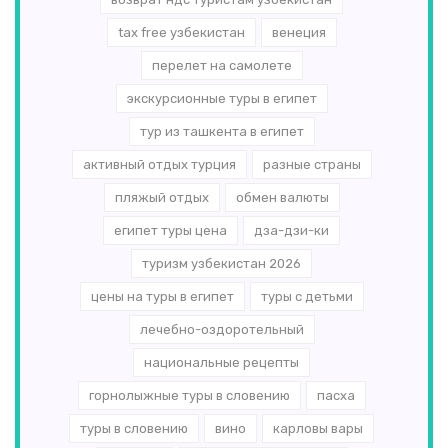
tax free узбекистан
венеция
перелет на самолете
экскурсионные туры в египет
тур из ташкента в египет
активный отдых турция
разные страны
пляжый отдых
обмен валюты
египет туры цена
дза-дзи-ки
туризм узбекистан 2026
цены на туры в египет
туры с детьми
лечебно-оздоротельный
национальные рецепты
горнолыжные туры в словению
пасха
туры в словению
вино
карловы вары