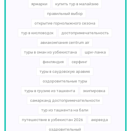
ярмарки
купить тур в малайзию
правильный выбор
открытие горнолыжного сезона
тур в кисловодск
достопримечательность
авиакомпания centrum air
туры в оман из узбекистана
шри-ланка
финляндия
серфинг
туры в саудовскую аравию
оздоровительные туры
туры в грузию из ташкента
экипировка
самарканд достопримечательности
тур из ташкента на бали
путешествие в узбекистан 2026
аюрведа
оздровительный