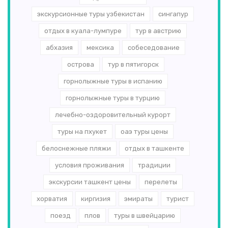
экскурсионные туры узбекистан
сингапур
отдых в куала-лумпуре
тур в австрию
абхазия
мексика
собеседование
острова
тур в пятигорск
горнолыжные туры в испанию
горнолыжные туры в турцию
лечебно-оздоровительный курорт
туры на пхукет
оаэ туры цены
белоснежные пляжи
отдых в ташкенте
условия проживания
традиции
экскурсии ташкент цены
перелеты
хорватия
киргизия
эмираты
турист
поезд
плов
туры в швейцарию