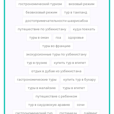
гострономический туризм
визовый режим
безвизовый режим
тур в таиланд
достопримечательности шахрисабза
путешествие по узбекистану
куда поехать
туры в оман
гоа
здоровье
туры во францию
экскурсионные туры по узбекистану
тур в грузию
купить тур в египет
отдых в дубае из узбекистана
гастрономические туры
купить тур в бухару
туры в малайзию
туры в египет
путешествие с ребенком
тур в саудовскую аравию
сочи
гастрономический тур
гостиницы
дайвинг