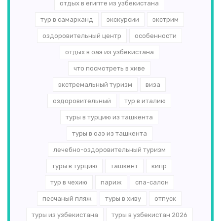
отдых в египте из узбекистана
тур в самарканд
экскурсии
экстрим
оздоровительный центр
особенности
отдых в оаэ из узбекистана
что посмотреть в хиве
экстремальный туризм
виза
оздоровительный
тур в италию
туры в турцию из ташкента
туры в оаэ из ташкента
лечебно-оздоровительный туризм
туры в турцию
ташкент
кипр
тур в чехию
париж
спа-салон
песчаный пляж
туры в хиву
отпуск
туры из узбекистана
туры в узбекистан 2026