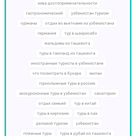
хива достопримечательности
гастрономический
узбекистан туризм
гурманы
отдых во вьетнаме из узбекистана
германия
тур в шахрисабз
мальдивы из ташкента
туры в таиланд из ташкента
иностранные туристы в узбекистане
что посмотреть в бухаре
милан
горнолыжные туры в россию
экскурсионные туры в узбекистан
санатории
отдых семьей
тур в китай
туры в киргизию
туры в оаэ
деловой туризм
узбекистан
пляжные туры
туры в дубай из ташкента