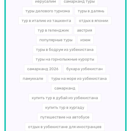
иерусалим
самарканд туры
туры делового туризма
туры в далянь
тур в италию из ташкента
отдых в японии
тур в геленджик
австрия
популярные туры
изюм
туры в бодрум из узбекистана
туры на горнолыжные курорты
самарканд 2026
бухара узбекистан
памуккале
туры на море из узбекистана
самарканд
купить тур в дубай из узбекистана
купить тур в хургаду
путешествие на автобусе
отдых в узбекистане для иностранцев