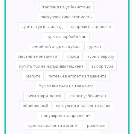
таиланд из узбекистана
экскурсии хива стоимость
купить тур в таиланд
поправить здоровье
туры в азербайджан
семейный отдых в дубае
гурман
местный менталитет
поход
туры в европу
купить тур на мальдивы ташкент
выбор тура
мальта
путёвки в египет из ташкента
тур во вьетнам из ташкента
визы в шри-ланка
египет узбекистан
облегченный
экскурсии в ташкенте цены
популярные направления
туры из ташкента в египет
различия