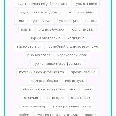
туры в нячанг из узбекистана
туры в индию
куда поехать отдохнуть
экстримальный
сша
туры в сеул
тур в грецию
погода
карты
отдых в бухаре
горнолыжник
туры в австралию
медицина
тур во вьетнам
семейный отдых во вьетнаме
рыбная ловля
каракалпакистан
тур из ташкента во францию
путевки в оаэ из ташкента
празднование
зимняя рыбалка
иссык-куль
объекты юнеско в узбекистане
тунис
отличия
черногория
отдых 2025
куала-лумпур
корпоративный туризм
фобии
туры из ташкента в оман
жесты