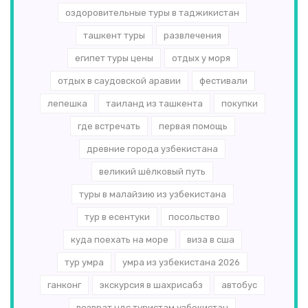
оздоровительные туры в таджикистан
ташкент туры
развлечения
египет туры цены
отдых у моря
отдых в саудовской аравии
фестивали
лепешка
таиланд из ташкента
покупки
где встречать
первая помощь
древние города узбекистана
великий шёлковый путь
туры в малайзию из узбекистана
тур в есентуки
посольство
куда поехать на море
виза в сша
тур умра
умра из узбекистана 2026
ганконг
экскурсия в шахрисабз
автобус
возврат ндс туристам узбекистан