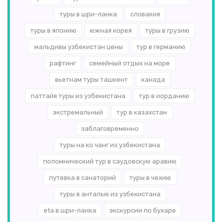
туры в шри-ланка
словакия
туры в японию
южная корея
туры в грузию
мальдивы узбекистан цены
тур в германию
рафтинг
семейный отдых на море
вьетнам туры ташкент
канада
паттайя туры из узбекистана
тур в иорданию
экстремальный
тур в казахстан
заблаговременно
туры на ко чанг из узбекистана
поломнический тур в саудовскую аравию
путевка в санаторий
туры в чехию
туры в анталью из узбекистана
eta в шри-ланка
экскурсии по бухаре