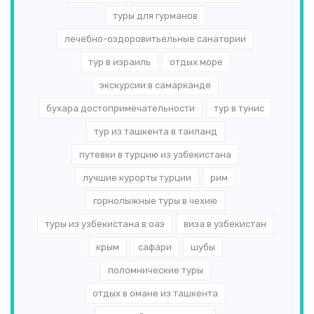
туры для гурманов
лечебно-оздоровитьельные санатории
тур в израиль
отдых море
экскурсии в самарканде
бухара достопримечательности
тур в тунис
тур из ташкента в таиланд
путевки в турцию из узбекистана
лучшие курорты турции
рим
горнолыжные туры в чехию
туры из узбекистана в оаэ
виза в узбекистан
крым
сафари
шубы
поломнические туры
отдых в омане из ташкента