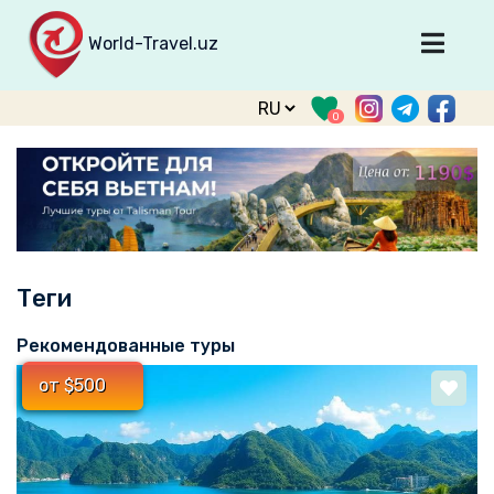
World-Travel.uz
Главная
0
Направления
Туры
Тур. фирмы
Табло прилета
Теги
О туризме
О проекте
Рекомендованные туры
Войти
от $500
Зарегистрироваться
support@world-travel.uz