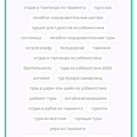
отдых в таиланде из ташкента
тур в оаэ
лечебно-оздоровительные центры
турция для туристов из узбекистана
гостиница
лечебно-оздоровительные туры
остров корфу
бельдерсай
таможня
отдых в таиланде из узбекистана
бдительность
туры из узбекистана 2026
анталия
тур бухара самарканд
туры в шарм-эль-шейх из узбекистана
дайвинг-туры
китайская медицина
отдых в дубае из ташкента
туристы
туры во вьетнам
горящие туры
умра из ташкента