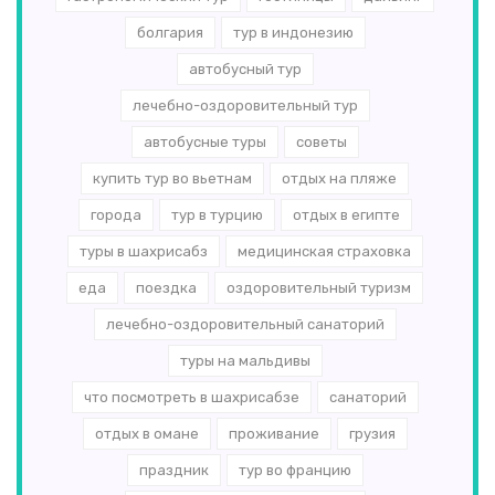
болгария
тур в индонезию
автобусный тур
лечебно-оздоровительный тур
автобусные туры
советы
купить тур во вьетнам
отдых на пляже
города
тур в турцию
отдых в египте
туры в шахрисабз
медицинская страховка
еда
поездка
оздоровительный туризм
лечебно-оздоровительный санаторий
туры на мальдивы
что посмотреть в шахрисабзе
санаторий
отдых в омане
проживание
грузия
праздник
тур во францию