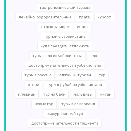
гастрономический туризм
лечебно-оздоровительный
прага
курорт
отдых на море
индия
туризм в узбекистане
куда съездить отдохнуть
туры в оаэ из узбекистана
оаэ
достопримечательности узбекистана
туры в россию
пляжный туризм
тур
отели
туры в дубай из узбекистана
пляжный
тур на бали
мальдивы
китай
новый год
туры в самарканд
экскурсионный тур
достопримечательности ташкента