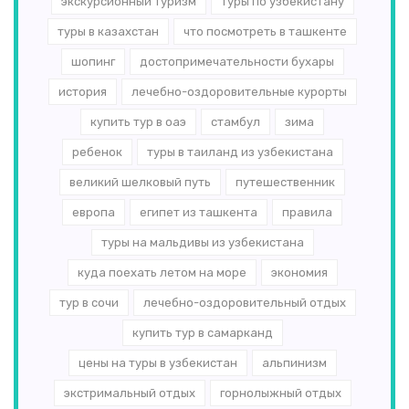
экскурсионный туризм
туры по узбекистану
туры в казахстан
что посмотреть в ташкенте
шопинг
достопримечательности бухары
история
лечебно-оздоровительные курорты
купить тур в оаэ
стамбул
зима
ребенок
туры в таиланд из узбекистана
великий шелковый путь
путешественник
европа
египет из ташкента
правила
туры на мальдивы из узбекистана
куда поехать летом на море
экономия
тур в сочи
лечебно-оздоровительный отдых
купить тур в самарканд
цены на туры в узбекистан
альпинизм
экстримальный отдых
горнолыжный отдых