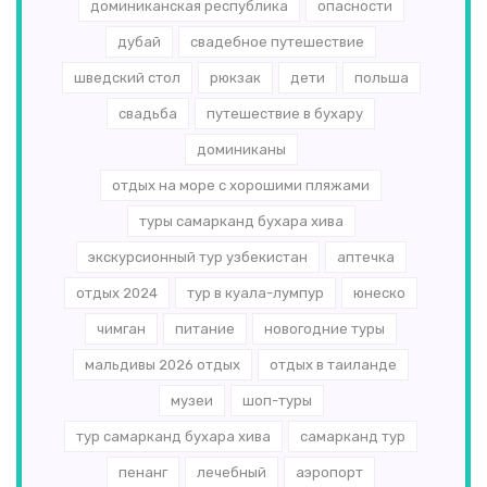
доминиканская республика
опасности
дубай
свадебное путешествие
шведский стол
рюкзак
дети
польша
свадьба
путешествие в бухару
доминиканы
отдых на море с хорошими пляжами
туры самарканд бухара хива
экскурсионный тур узбекистан
аптечка
отдых 2024
тур в куала-лумпур
юнеско
чимган
питание
новогодние туры
мальдивы 2026 отдых
отдых в таиланде
музеи
шоп-туры
тур самарканд бухара хива
самарканд тур
пенанг
лечебный
аэропорт