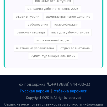
пляжный отдых турция
мальдивы узбекистан цены 2026
отдых в турции
административное деление
заболевания
классификация
северная столица
виза для узбекистанцев
море пляжный отдых
вьетнам из узбекистана
отдых во вьетнаме
купить тур в шарм-эль-шейх
Тех поддержка:
+9 (9888) 944-00-33
Русская версия
|
Ўзбекча версияси
Copyright ©2016 All rights reserved
Сервис не несет ответственность за точность информации