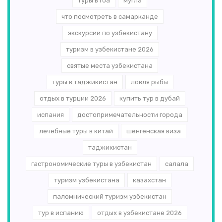
туры в гоа
мугла
что посмотреть в самарканде
экскурсии по узбекистану
туризм в узбекистане 2026
святые места узбекистана
туры в таджикистан
ловля рыбы
отдых в турции 2026
купить тур в дубай
испания
достопримечательности города
лечебные туры в китай
шенгенская виза
таджикистан
гастрономические туры в узбекистан
салала
туризм узбекистана
казахстан
паломнический туризм узбекистан
тур в испанию
отдых в узбекистане 2026