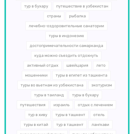
тур в бухару
путешествие в узбекистан
страны
рыбалка
лечебно-оздоровительные санатории
туры в индонезию
достопримечательности самарканда
куда можно съездить отдохнуть
активный отдых
швейцария
лето
мошенники
туры в египет из ташкента
туры во вьетнам из узбекистана
экотуризм
туры в таиланд
туры в бухару
путешествия
израиль
отдых с лечением
тур в хиву
туры в ташкент
отель
туры в китай
тур в ташкент
лангкави