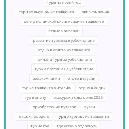
туры на новый год
туры во вьетнам из ташкента
авиакомпания
центр исламской цивилизации в ташкенте
отдых в анталии
развитие туризма в узбекистане
отдых в египте из ташкента
таиланд туры из узбекистана
туры в паттайю из узбекистана
авиакомпании
отдых в грузии
тур из ташкента в италию
отдых в индии
тур в анапу
экскурсии хива цены 2026
приобретение путевок
музей
отдых недорого
туры в хургаду из ташкента
тур на гоа
где можно отдохнуть