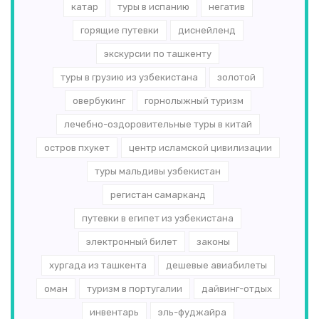
катар
туры в испанию
негатив
горящие путевки
диснейленд
экскурсии по ташкенту
туры в грузию из узбекистана
золотой
овербукинг
горнолыжный туризм
лечебно-оздоровительные туры в китай
остров пхукет
центр исламской цивилизации
туры мальдивы узбекистан
регистан самарканд
путевки в египет из узбекистана
электронный билет
законы
хургада из ташкента
дешевые авиабилеты
оман
туризм в португалии
дайвинг-отдых
инвентарь
эль-­фуджайра