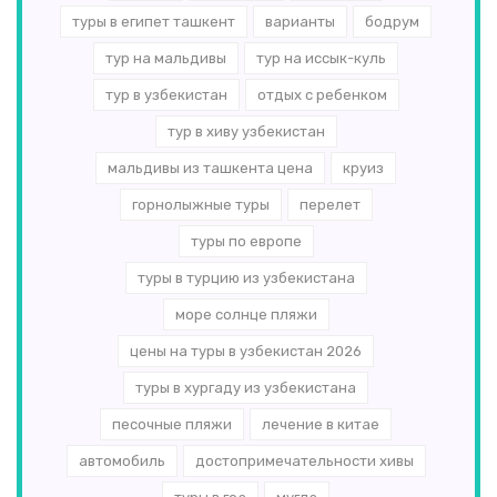
туры в египет ташкент
варианты
бодрум
тур на мальдивы
тур на иссык-куль
тур в узбекистан
отдых с ребенком
тур в хиву узбекистан
мальдивы из ташкента цена
круиз
горнолыжные туры
перелет
туры по европе
туры в турцию из узбекистана
море солнце пляжи
цены на туры в узбекистан 2026
туры в хургаду из узбекистана
песочные пляжи
лечение в китае
автомобиль
достопримечательности хивы