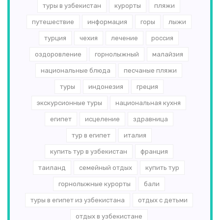
туры в узбекистан
курорты
пляжи
путешествие
информация
горы
лыжи
турция
чехия
лечение
россия
оздоровление
горнолыжный
малайзия
национальные блюда
песчаные пляжи
туры
индонезия
греция
экскурсионные туры
национальная кухня
египет
исцеление
здравница
тур в египет
италия
купить тур в узбекистан
франция
таиланд
семейный отдых
купить тур
горнолыжные курорты
бали
туры в египет из узбекистана
отдых с детьми
отдых в узбекистане