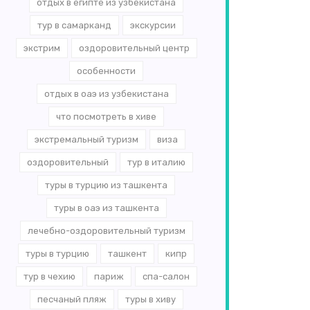
отдых в египте из узбекистана
тур в самарканд
экскурсии
экстрим
оздоровительный центр
особенности
отдых в оаэ из узбекистана
что посмотреть в хиве
экстремальный туризм
виза
оздоровительный
тур в италию
туры в турцию из ташкента
туры в оаэ из ташкента
лечебно-оздоровительный туризм
туры в турцию
ташкент
кипр
тур в чехию
париж
спа-салон
песчаный пляж
туры в хиву