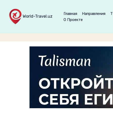
Главная
Направления
Т
World-Travel.uz
О Проекте