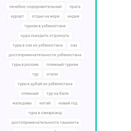
лечебно-оздоровительный
прага
курорт
отдых на море
индия
туризм в узбекистане
куда съездить отдохнуть
туры в оаэ из узбекистана
оаэ
достопримечательности узбекистана
туры в россию
пляжный туризм
тур
отели
туры в дубай из узбекистана
пляжный
тур на бали
мальдивы
китай
новый год
туры в самарканд
достопримечательности ташкента