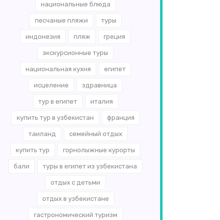
национальные блюда
песчаные пляжи
туры
индонезия
пляж
греция
экскурсионные туры
национальная кухня
египет
исцеление
здравница
тур в египет
италия
купить тур в узбекистан
франция
таиланд
семейный отдых
купить тур
горнолыжные курорты
бали
туры в египет из узбекистана
отдых с детьми
отдых в узбекистане
гастрономический туризм