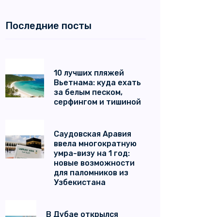
Последние посты
10 лучших пляжей
Вьетнама: куда ехать
за белым песком,
серфингом и тишиной
Саудовская Аравия
ввела многократную
умра-визу на 1 год:
новые возможности
для паломников из
Узбекистана
В Дубае открылся