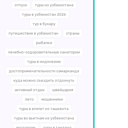
отпуск
туры из узбекистана
туры в узбекистан 2026
тур в бухару
путешествие в узбекистан
страны
рыбалка
лечебно-оздоровительные санатории
туры в индонезию
достопримечательности самарканда
куда можно съездить отдохнуть
активный отдых
швейцария
лето
мошенники
туры в египет из ташкента
туры во вьетнам из узбекистана
экотуризм
туры в таиланд