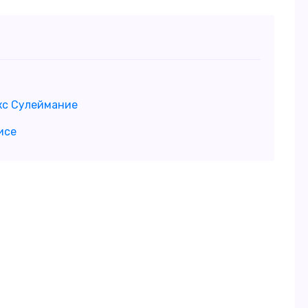
кс Сулеймание
исе