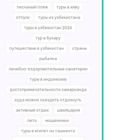
песчаный пляж
туры в хиву
отпуск
туры из узбекистана
туры в узбекистан 2026
тур в бухару
путешествие в узбекистан
страны
рыбалка
лечебно-оздоровительные санатории
туры в индонезию
достопримечательности самарканда
куда можно съездить отдохнуть
активный отдых
швейцария
лето
мошенники
туры в египет из ташкента