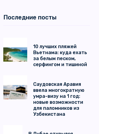
Последние посты
10 лучших пляжей
Вьетнама: куда ехать
за белым песком,
серфингом и тишиной
Саудовская Аравия
ввела многократную
умра-визу на 1 год:
новые возможности
для паломников из
Узбекистана
В Дубае открылся