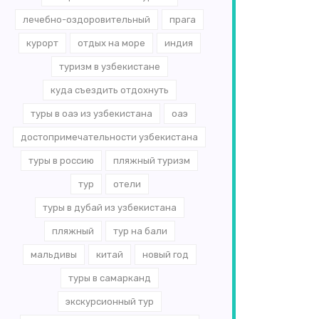
лечебно-оздоровительный
прага
курорт
отдых на море
индия
туризм в узбекистане
куда съездить отдохнуть
туры в оаэ из узбекистана
оаэ
достопримечательности узбекистана
туры в россию
пляжный туризм
тур
отели
туры в дубай из узбекистана
пляжный
тур на бали
мальдивы
китай
новый год
туры в самарканд
экскурсионный тур