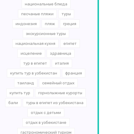
национальные блюда
песчаные пляжи
туры
индонезия
пляж
греция
экскурсионные туры
национальная кухня
египет
исцеление
здравница
тур в египет
италия
купить тур в узбекистан
франция
таиланд
семейный отдых
купить тур
горнолыжные курорты
бали
туры в египет из узбекистана
отдых с детьми
отдых в узбекистане
гастрономический туризм