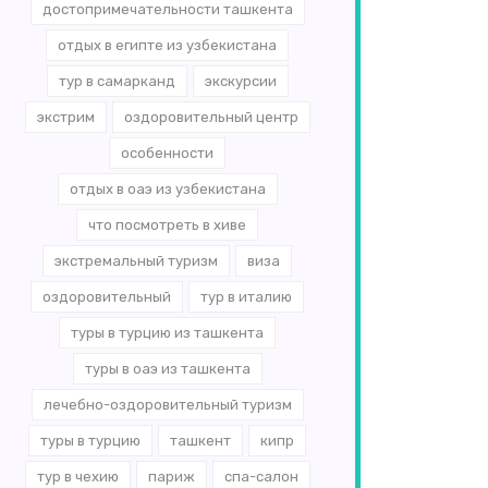
достопримечательности ташкента
отдых в египте из узбекистана
тур в самарканд
экскурсии
экстрим
оздоровительный центр
особенности
отдых в оаэ из узбекистана
что посмотреть в хиве
экстремальный туризм
виза
оздоровительный
тур в италию
туры в турцию из ташкента
туры в оаэ из ташкента
лечебно-оздоровительный туризм
туры в турцию
ташкент
кипр
тур в чехию
париж
спа-салон