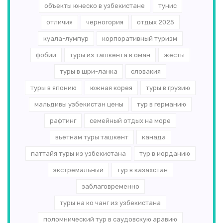
объекты юнеско в узбекистане
тунис
отличия
черногория
отдых 2025
куала-лумпур
корпоративный туризм
фобии
туры из ташкента в оман
жесты
туры в шри-ланка
словакия
туры в японию
южная корея
туры в грузию
мальдивы узбекистан цены
тур в германию
рафтинг
семейный отдых на море
вьетнам туры ташкент
канада
паттайя туры из узбекистана
тур в иорданию
экстремальный
тур в казахстан
заблаговременно
туры на ко чанг из узбекистана
поломнический тур в саудовскую аравию