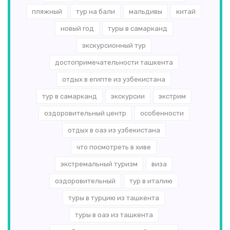
пляжный
тур на бали
мальдивы
китай
новый год
туры в самарканд
экскурсионный тур
достопримечательности ташкента
отдых в египте из узбекистана
тур в самарканд
экскурсии
экстрим
оздоровительный центр
особенности
отдых в оаэ из узбекистана
что посмотреть в хиве
экстремальный туризм
виза
оздоровительный
тур в италию
туры в турцию из ташкента
туры в оаэ из ташкента