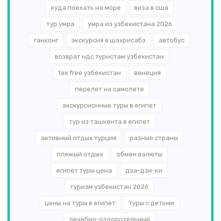
куда поехать на море
виза в сша
тур умра
умра из узбекистана 2026
ганконг
экскурсия в шахрисабз
автобус
возврат ндс туристам узбекистан
tax free узбекистан
венеция
перелет на самолете
экскурсионные туры в египет
тур из ташкента в египет
активный отдых турция
разные страны
пляжый отдых
обмен валюты
египет туры цена
дза-дзи-ки
туризм узбекистан 2026
цены на туры в египет
туры с детьми
лечебно-оздоротельный