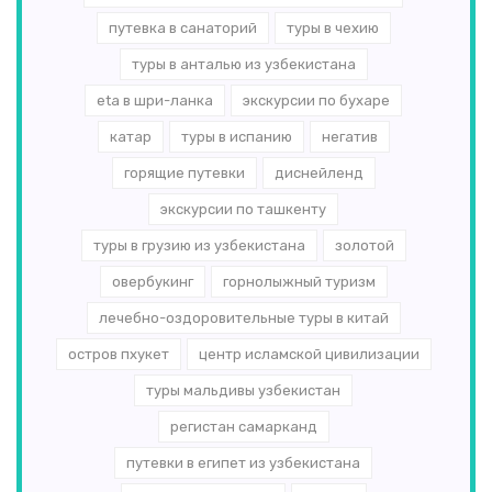
путевка в санаторий
туры в чехию
туры в анталью из узбекистана
eta в шри-ланка
экскурсии по бухаре
катар
туры в испанию
негатив
горящие путевки
диснейленд
экскурсии по ташкенту
туры в грузию из узбекистана
золотой
овербукинг
горнолыжный туризм
лечебно-оздоровительные туры в китай
остров пхукет
центр исламской цивилизации
туры мальдивы узбекистан
регистан самарканд
путевки в египет из узбекистана