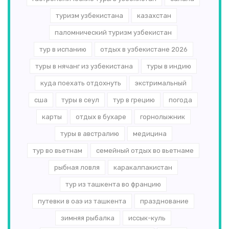
туризм узбекистана
казахстан
паломнический туризм узбекистан
тур в испанию
отдых в узбекистане 2026
туры в нячанг из узбекистана
туры в индию
куда поехать отдохнуть
экстримальный
сша
туры в сеул
тур в грецию
погода
карты
отдых в бухаре
горнолыжник
туры в австралию
медицина
тур во вьетнам
семейный отдых во вьетнаме
рыбная ловля
каракалпакистан
тур из ташкента во францию
путевки в оаэ из ташкента
празднование
зимняя рыбалка
иссык-куль