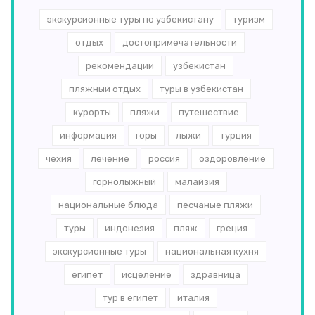
экскурсионные туры по узбекистану
туризм
отдых
достопримечательности
рекомендации
узбекистан
пляжный отдых
туры в узбекистан
курорты
пляжи
путешествие
информация
горы
лыжи
турция
чехия
лечение
россия
оздоровление
горнолыжный
малайзия
национальные блюда
песчаные пляжи
туры
индонезия
пляж
греция
экскурсионные туры
национальная кухня
египет
исцеление
здравница
тур в египет
италия