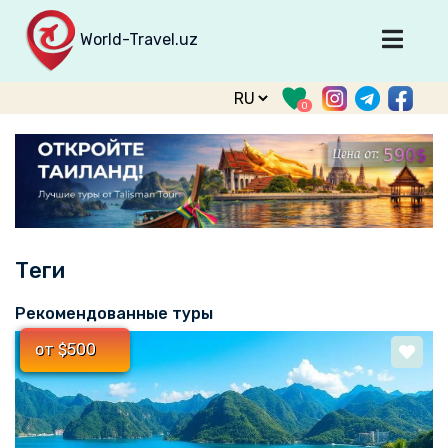
World-Travel.uz
Главная
0
Направления
Туры
Тур. фирмы
Табло прилета
Теги
О туризме
О проекте
Рекомендованные туры
Войти
от $500
Зарегистрироваться
support@world-travel.uz