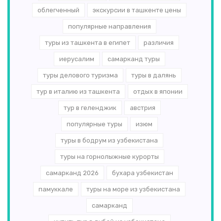
облегченный
экскурсии в ташкенте цены
популярные направления
туры из ташкента в египет
различия
иерусалим
самарканд туры
туры делового туризма
туры в далянь
тур в италию из ташкента
отдых в японии
тур в геленджик
австрия
популярные туры
изюм
туры в бодрум из узбекистана
туры на горнолыжные курорты
самарканд 2026
бухара узбекистан
памуккале
туры на море из узбекистана
самарканд