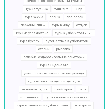
лечебно-оздоровительный туризм
туры в турцию
ташкент
кипр
тур в чехию
париж
спа-салон
песчаный пляж
туры в хиву
отпуск
туры из узбекистана
туры в узбекистан 2026
тур в бухару
путешествие в узбекистан
страны
рыбалка
лечебно-оздоровительные санатории
туры в индонезию
достопримечательности самарканда
куда можно съездить отдохнуть
активный отдых
швейцария
лето
мошенники
туры в египет из ташкента
туры во вьетнам из узбекистана
экотуризм