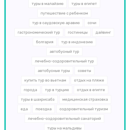
туры в малайзию
туры в египет
путешествие с ребенком
тур в саудовскую аравию
сочи
гастрономический тур
гостиницы
дайвинг
болгария
тур в индонезию
автобусный тур
лечебно-оздоровительный тур
автобусные туры
советы
купить тур во вьетнам
отдых на пляже
города
тур в турцию
отдых в египте
туры в шахрисабз
медицинская страховка
еда
поездка
оздоровительный туризм
лечебно-оздоровительный санаторий
туры на мальдивы