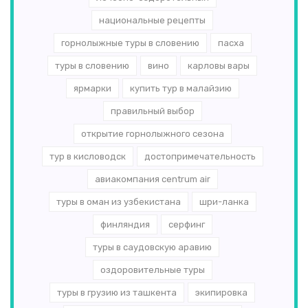
национальные рецепты
горнолыжные туры в словению
пасха
туры в словению
вино
карловы вары
ярмарки
купить тур в малайзию
правильный выбор
открытие горнолыжного сезона
тур в кисловодск
достопримечательность
авиакомпания centrum air
туры в оман из узбекистана
шри-ланка
финляндия
серфинг
туры в саудовскую аравию
оздоровительные туры
туры в грузию из ташкента
экипировка