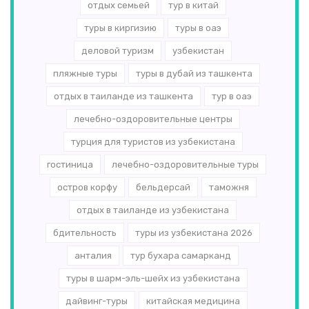
отдых семьей
тур в китай
туры в киргизию
туры в оаэ
деловой туризм
узбекистан
пляжные туры
туры в дубай из ташкента
отдых в таиланде из ташкента
тур в оаэ
лечебно-оздоровительные центры
турция для туристов из узбекистана
гостиница
лечебно-оздоровительные туры
остров корфу
бельдерсай
таможня
отдых в таиланде из узбекистана
бдительность
туры из узбекистана 2026
анталия
тур бухара самарканд
туры в шарм-эль-шейх из узбекистана
дайвинг-туры
китайская медицина