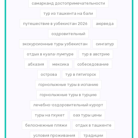
самарканд достопримечательности
тур из ташкента на бали
путешествие в узбекистан 2026
аюрведа
оздровительный
экскурсионные туры узбекистан
сингапур
отдых в куала-лумпуре
тур в австрию
абхазия
мексика
собеседование
острова
тур в пятигорск
горнолыжные туры в испанию
горнолыжные туры в турцию
лечебно-оздоровительный курорт
туры на пхукет
оаэ туры цены
белоснежные пляжи
отдых в ташкенте
условия проживания
традиции