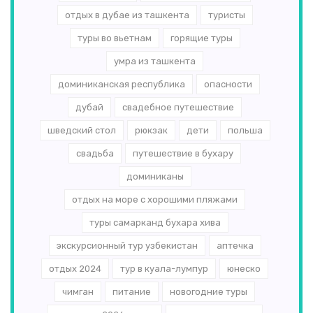
отдых в дубае из ташкента
туристы
туры во вьетнам
горящие туры
умра из ташкента
доминиканская республика
опасности
дубай
свадебное путешествие
шведский стол
рюкзак
дети
польша
свадьба
путешествие в бухару
доминиканы
отдых на море с хорошими пляжами
туры самарканд бухара хива
экскурсионный тур узбекистан
аптечка
отдых 2024
тур в куала-лумпур
юнеско
чимган
питание
новогодние туры