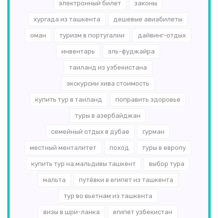
электронный билет
законы
хургада из ташкента
дешевые авиабилеты
оман
туризм в португалии
дайвинг-отдых
инвентарь
эль-­фуджайра
таиланд из узбекистана
экскурсии хива стоимость
купить тур в таиланд
поправить здоровье
туры в азербайджан
семейный отдых в дубае
гурман
местный менталитет
поход
туры в европу
купить тур на мальдивы ташкент
выбор тура
мальта
путёвки в египет из ташкента
тур во вьетнам из ташкента
визы в шри-ланка
египет узбекистан