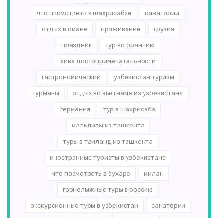
что посмотреть в шахрисабзе
санаторий
отдых в омане
проживание
грузия
праздник
тур во францию
хива достопримечательности
гастрономический
узбекистан туризм
гурманы
отдых во вьетнаме из узбекистана
германия
тур в шахрисабз
мальдивы из ташкента
туры в таиланд из ташкента
иностранные туристы в узбекистане
что посмотреть в бухаре
милан
горнолыжные туры в россию
экскурсионные туры в узбекистан
санатории