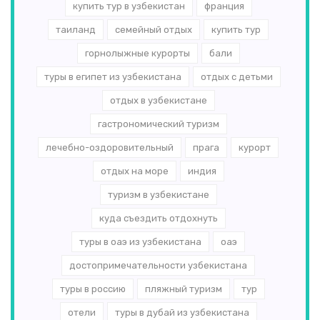
купить тур в узбекистан
франция
таиланд
семейный отдых
купить тур
горнолыжные курорты
бали
туры в египет из узбекистана
отдых с детьми
отдых в узбекистане
гастрономический туризм
лечебно-оздоровительный
прага
курорт
отдых на море
индия
туризм в узбекистане
куда съездить отдохнуть
туры в оаэ из узбекистана
оаэ
достопримечательности узбекистана
туры в россию
пляжный туризм
тур
отели
туры в дубай из узбекистана