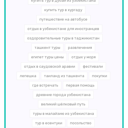
купить тур в дубай из узбекистана
купить тур в хургаду
путешествие на автобусе
отдых в узбекистане для иностранцев
оздоровительные туры в таджикистан
ташкент туры
развлечения
египет туры цены
отдых у моря
отдых в саудовской аравии
фестивали
лепешка
таиланд из ташкента
покупки
где встречать
первая помощь
древние города узбекистана
великий шёлковый путь
туры в малайзию из узбекистана
тур в есентуки
посольство