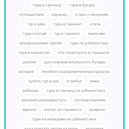
туры в таиланд
туры в бухару
путешествия
израиль
отдых с лечением
тур в хиву
туры в ташкент
отель
туры в китай
тур в ташкент
лангкави
экскурсионный туризм
туры по узбекистану
туры в казахстан
что посмотреть в ташкенте
шопинг
достопримечательности бухары
история
лечебно-оздоровительные курорты
купить тур в оаэ
стамбул
зима
ребенок
туры в таиланд из узбекистана
великий шелковый путь
путешественник
европа
египет из ташкента
правила
туры на мальдивы из узбекистана
куда поехать летом на море
экономия