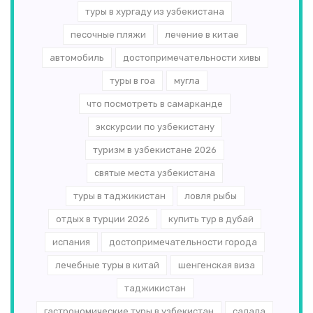
туры в хургаду из узбекистана
песочные пляжи
лечение в китае
автомобиль
достопримечательности хивы
туры в гоа
мугла
что посмотреть в самарканде
экскурсии по узбекистану
туризм в узбекистане 2026
святые места узбекистана
туры в таджикистан
ловля рыбы
отдых в турции 2026
купить тур в дубай
испания
достопримечательности города
лечебные туры в китай
шенгенская виза
таджикистан
гастрономические туры в узбекистан
салала