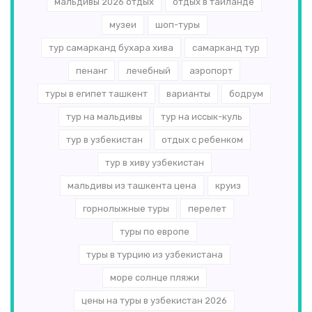
мальдивы 2026 отдых
отдых в таиланде
музеи
шоп-туры
тур самарканд бухара хива
самарканд тур
пенанг
лечебный
аэропорт
туры в египет ташкент
варианты
бодрум
тур на мальдивы
тур на иссык-куль
тур в узбекистан
отдых с ребенком
тур в хиву узбекистан
мальдивы из ташкента цена
круиз
горнолыжные туры
перелет
туры по европе
туры в турцию из узбекистана
море солнце пляжи
цены на туры в узбекистан 2026