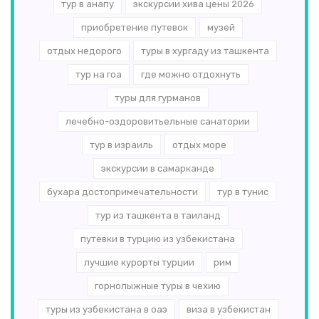
тур в анапу
экскурсии хива цены 2026
приобретение путевок
музей
отдых недорого
туры в хургаду из ташкента
тур на гоа
где можно отдохнуть
туры для гурманов
лечебно-оздоровитьельные санатории
тур в израиль
отдых море
экскурсии в самарканде
бухара достопримечательности
тур в тунис
тур из ташкента в таиланд
путевки в турцию из узбекистана
лучшие курорты турции
рим
горнолыжные туры в чехию
туры из узбекистана в оаэ
виза в узбекистан