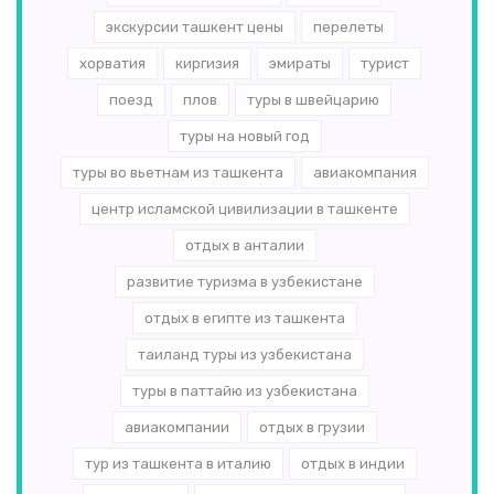
экскурсии ташкент цены
перелеты
хорватия
киргизия
эмираты
турист
поезд
плов
туры в швейцарию
туры на новый год
туры во вьетнам из ташкента
авиакомпания
центр исламской цивилизации в ташкенте
отдых в анталии
развитие туризма в узбекистане
отдых в египте из ташкента
таиланд туры из узбекистана
туры в паттайю из узбекистана
авиакомпании
отдых в грузии
тур из ташкента в италию
отдых в индии