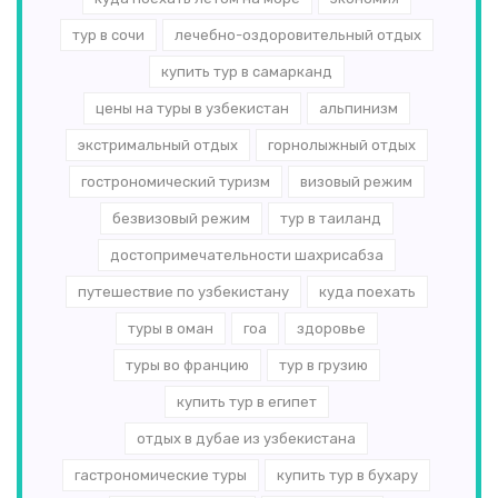
тур в сочи
лечебно-оздоровительный отдых
купить тур в самарканд
цены на туры в узбекистан
альпинизм
экстримальный отдых
горнолыжный отдых
гострономический туризм
визовый режим
безвизовый режим
тур в таиланд
достопримечательности шахрисабза
путешествие по узбекистану
куда поехать
туры в оман
гоа
здоровье
туры во францию
тур в грузию
купить тур в египет
отдых в дубае из узбекистана
гастрономические туры
купить тур в бухару