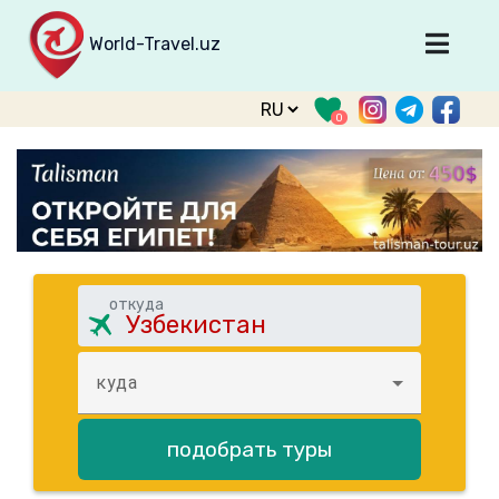
World-Travel.uz
Главная
0
Направления
Туры
Тур. фирмы
Табло прилета
О туризме
откуда
О проекте
куда
Войти
Зарегистрироваться
подобрать туры
support@world-travel.uz