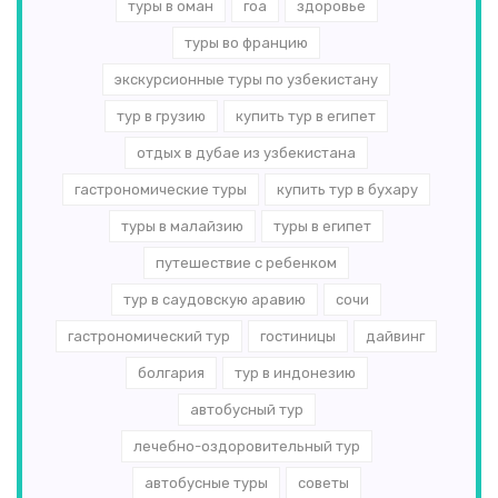
туры в оман
гоа
здоровье
туры во францию
экскурсионные туры по узбекистану
тур в грузию
купить тур в египет
отдых в дубае из узбекистана
гастрономические туры
купить тур в бухару
туры в малайзию
туры в египет
путешествие с ребенком
тур в саудовскую аравию
сочи
гастрономический тур
гостиницы
дайвинг
болгария
тур в индонезию
автобусный тур
лечебно-оздоровительный тур
автобусные туры
советы