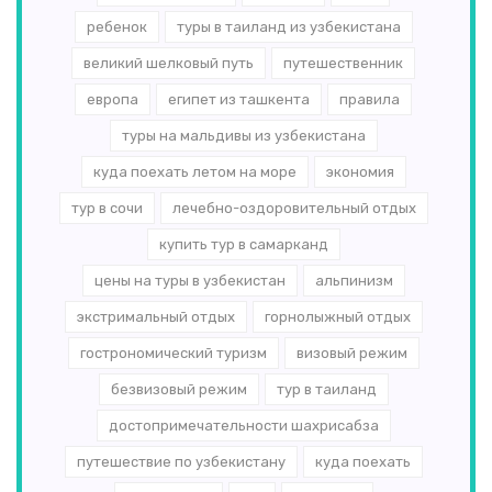
ребенок
туры в таиланд из узбекистана
великий шелковый путь
путешественник
европа
египет из ташкента
правила
туры на мальдивы из узбекистана
куда поехать летом на море
экономия
тур в сочи
лечебно-оздоровительный отдых
купить тур в самарканд
цены на туры в узбекистан
альпинизм
экстримальный отдых
горнолыжный отдых
гострономический туризм
визовый режим
безвизовый режим
тур в таиланд
достопримечательности шахрисабза
путешествие по узбекистану
куда поехать