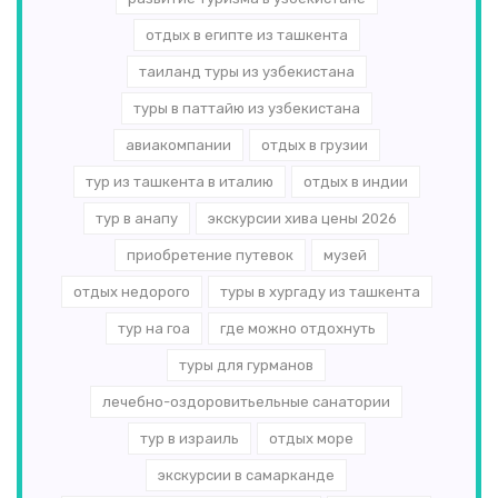
отдых в египте из ташкента
таиланд туры из узбекистана
туры в паттайю из узбекистана
авиакомпании
отдых в грузии
тур из ташкента в италию
отдых в индии
тур в анапу
экскурсии хива цены 2026
приобретение путевок
музей
отдых недорого
туры в хургаду из ташкента
тур на гоа
где можно отдохнуть
туры для гурманов
лечебно-оздоровитьельные санатории
тур в израиль
отдых море
экскурсии в самарканде