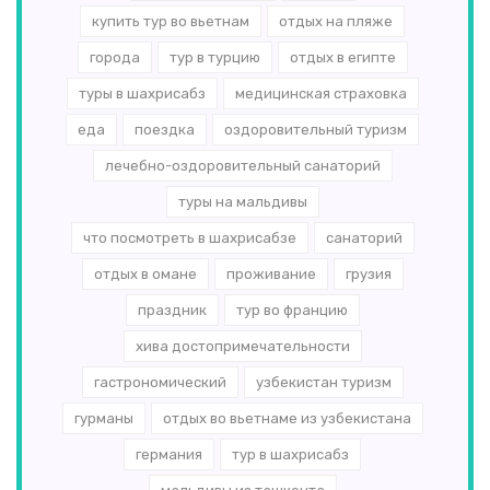
купить тур во вьетнам
отдых на пляже
города
тур в турцию
отдых в египте
туры в шахрисабз
медицинская страховка
еда
поездка
оздоровительный туризм
лечебно-оздоровительный санаторий
туры на мальдивы
что посмотреть в шахрисабзе
санаторий
отдых в омане
проживание
грузия
праздник
тур во францию
хива достопримечательности
гастрономический
узбекистан туризм
гурманы
отдых во вьетнаме из узбекистана
германия
тур в шахрисабз