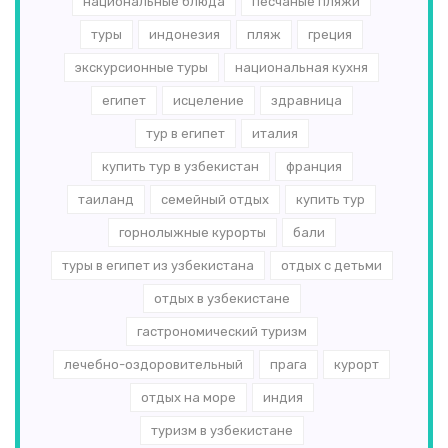
национальные блюда
песчаные пляжи
туры
индонезия
пляж
греция
экскурсионные туры
национальная кухня
египет
исцеление
здравница
тур в египет
италия
купить тур в узбекистан
франция
таиланд
семейный отдых
купить тур
горнолыжные курорты
бали
туры в египет из узбекистана
отдых с детьми
отдых в узбекистане
гастрономический туризм
лечебно-оздоровительный
прага
курорт
отдых на море
индия
туризм в узбекистане