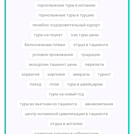
горнолыжные туры в испанию
горнолыжные туры в турцию
лечебно-оздоровительный курорт
туры на пхукет
оаэ туры цены
белоснежные пляжи
отдых в ташкенте
условия проживания
традиции
экскурсии ташкент цены
перелеты
хорватия
киргизия
эмираты
турист
поезд
плов
туры в швейцарию
туры на новый год
туры во вьетнам из ташкента
авиакомпания
центр исламской цивилизации в ташкенте
отдых в анталии
развитие туризма в узбекистане