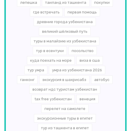
лепешка
таиланд из ташкента
покупки
где встречать
первая помощь
древние города узбекистана
великий шёлковый путь
туры в малайзию из узбекистана
тур в есентуки
посольство
куда поехать на море
виза в сша
тур умра
умра из узбекистана 2026
ганконг
экскурсия в шахрисабз
автобус
возврат ндс туристам узбекистан
tax free узбекистан
венеция
перелет на самолете
экскурсионные туры в египет
тур из ташкента в египет