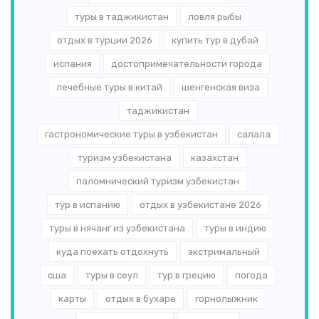
туры в таджикистан
ловля рыбы
отдых в турции 2026
купить тур в дубай
испания
достопримечательности города
лечебные туры в китай
шенгенская виза
таджикистан
гастрономические туры в узбекистан
салала
туризм узбекистана
казахстан
паломнический туризм узбекистан
тур в испанию
отдых в узбекистане 2026
туры в нячанг из узбекистана
туры в индию
куда поехать отдохнуть
экстримальный
сша
туры в сеул
тур в грецию
погода
карты
отдых в бухаре
горнолыжник