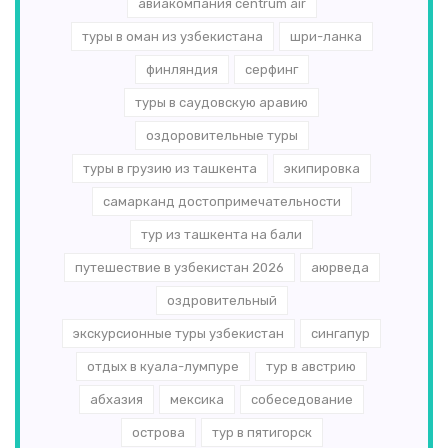
авиакомпания centrum air
туры в оман из узбекистана
шри-ланка
финляндия
серфинг
туры в саудовскую аравию
оздоровительные туры
туры в грузию из ташкента
экипировка
самарканд достопримечательности
тур из ташкента на бали
путешествие в узбекистан 2026
аюрведа
оздровительный
экскурсионные туры узбекистан
сингапур
отдых в куала-лумпуре
тур в австрию
абхазия
мексика
собеседование
острова
тур в пятигорск