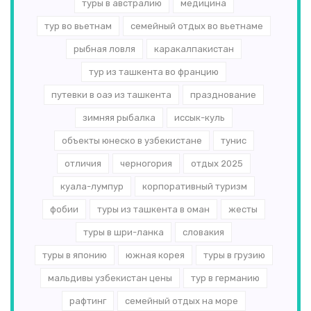
туры в австралию
медицина
тур во вьетнам
семейный отдых во вьетнаме
рыбная ловля
каракалпакистан
тур из ташкента во францию
путевки в оаэ из ташкента
празднование
зимняя рыбалка
иссык-куль
объекты юнеско в узбекистане
тунис
отличия
черногория
отдых 2025
куала-лумпур
корпоративный туризм
фобии
туры из ташкента в оман
жесты
туры в шри-ланка
словакия
туры в японию
южная корея
туры в грузию
мальдивы узбекистан цены
тур в германию
рафтинг
семейный отдых на море