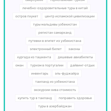
лечебно-оздоровительные туры в китай
остров пхукет
центр исламской цивилизации
туры мальдивы узбекистан
регистан самарканд
путевки в египет из узбекистана
электронный билет
законы
хургада из ташкента
дешевые авиабилеты
оман
туризм в португалии
дайвинг-отдых
инвентарь
эль-­фуджайра
таиланд из узбекистана
экскурсии хива стоимость
купить тур в таиланд
поправить здоровье
туры в азербайджан