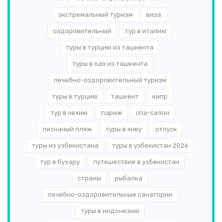
экстремальный туризм
виза
оздоровительный
тур в италию
туры в турцию из ташкента
туры в оаэ из ташкента
лечебно-оздоровительный туризм
туры в турцию
ташкент
кипр
тур в чехию
париж
спа-салон
песчаный пляж
туры в хиву
отпуск
туры из узбекистана
туры в узбекистан 2026
тур в бухару
путешествие в узбекистан
страны
рыбалка
лечебно-оздоровительные санатории
туры в индонезию