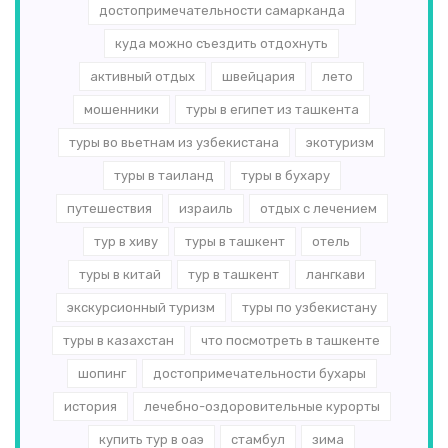
достопримечательности самарканда
куда можно съездить отдохнуть
активный отдых
швейцария
лето
мошенники
туры в египет из ташкента
туры во вьетнам из узбекистана
экотуризм
туры в таиланд
туры в бухару
путешествия
израиль
отдых с лечением
тур в хиву
туры в ташкент
отель
туры в китай
тур в ташкент
лангкави
экскурсионный туризм
туры по узбекистану
туры в казахстан
что посмотреть в ташкенте
шопинг
достопримечательности бухары
история
лечебно-оздоровительные курорты
купить тур в оаэ
стамбул
зима