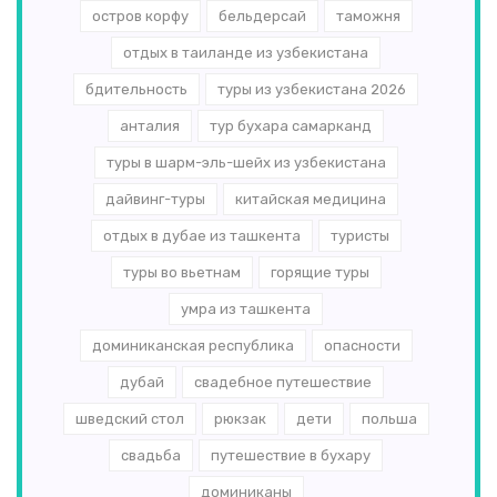
остров корфу
бельдерсай
таможня
отдых в таиланде из узбекистана
бдительность
туры из узбекистана 2026
анталия
тур бухара самарканд
туры в шарм-эль-шейх из узбекистана
дайвинг-туры
китайская медицина
отдых в дубае из ташкента
туристы
туры во вьетнам
горящие туры
умра из ташкента
доминиканская республика
опасности
дубай
свадебное путешествие
шведский стол
рюкзак
дети
польша
свадьба
путешествие в бухару
доминиканы