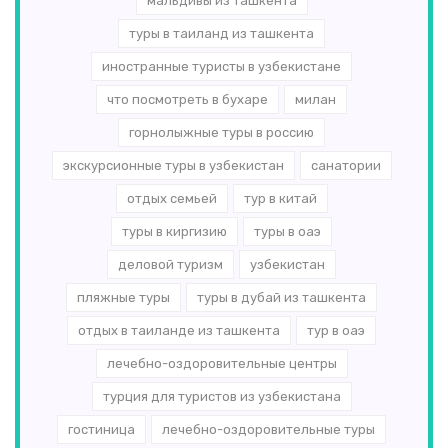
мальдивы из ташкента
туры в таиланд из ташкента
иностранные туристы в узбекистане
что посмотреть в бухаре
милан
горнолыжные туры в россию
экскурсионные туры в узбекистан
санатории
отдых семьей
тур в китай
туры в киргизию
туры в оаэ
деловой туризм
узбекистан
пляжные туры
туры в дубай из ташкента
отдых в таиланде из ташкента
тур в оаэ
лечебно-оздоровительные центры
турция для туристов из узбекистана
гостиница
лечебно-оздоровительные туры