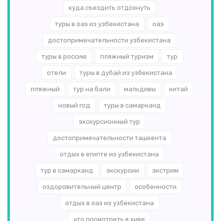
куда съездить отдохнуть
туры в оаэ из узбекистана
оаэ
достопримечательности узбекистана
туры в россию
пляжный туризм
тур
отели
туры в дубай из узбекистана
пляжный
тур на бали
мальдивы
китай
новый год
туры в самарканд
экскурсионный тур
достопримечательности ташкента
отдых в египте из узбекистана
тур в самарканд
экскурсии
экстрим
оздоровительный центр
особенности
отдых в оаэ из узбекистана
что посмотреть в хиве