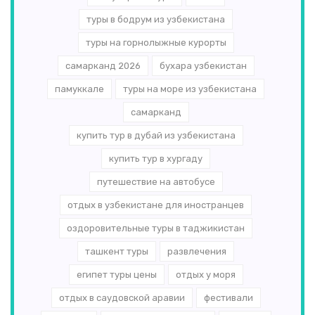
туры в бодрум из узбекистана
туры на горнолыжные курорты
самарканд 2026
бухара узбекистан
памуккале
туры на море из узбекистана
самарканд
купить тур в дубай из узбекистана
купить тур в хургаду
путешествие на автобусе
отдых в узбекистане для иностранцев
оздоровительные туры в таджикистан
ташкент туры
развлечения
египет туры цены
отдых у моря
отдых в саудовской аравии
фестивали