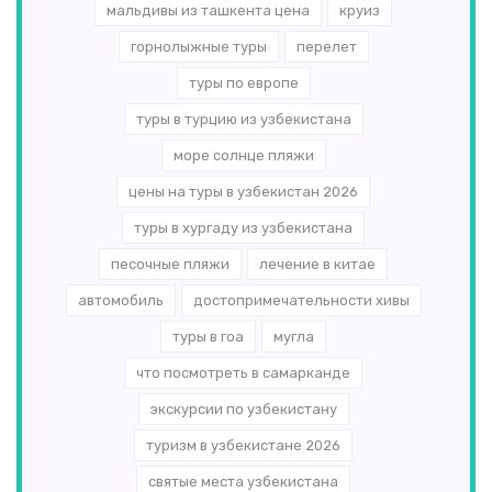
мальдивы из ташкента цена
круиз
горнолыжные туры
перелет
туры по европе
туры в турцию из узбекистана
море солнце пляжи
цены на туры в узбекистан 2026
туры в хургаду из узбекистана
песочные пляжи
лечение в китае
автомобиль
достопримечательности хивы
туры в гоа
мугла
что посмотреть в самарканде
экскурсии по узбекистану
туризм в узбекистане 2026
святые места узбекистана