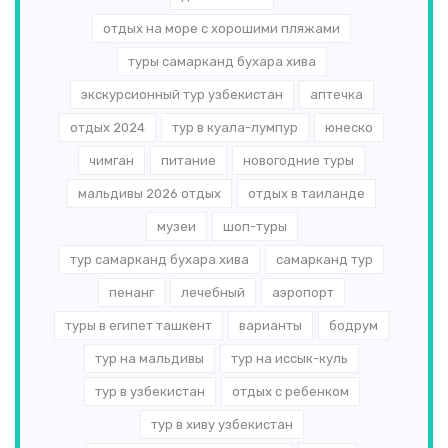
отдых на море с хорошими пляжами
туры самарканд бухара хива
экскурсионный тур узбекистан
аптечка
отдых 2024
тур в куала-лумпур
юнеско
чимган
питание
новогодние туры
мальдивы 2026 отдых
отдых в таиланде
музеи
шоп-туры
тур самарканд бухара хива
самарканд тур
пенанг
лечебный
аэропорт
туры в египет ташкент
варианты
бодрум
тур на мальдивы
тур на иссык-куль
тур в узбекистан
отдых с ребенком
тур в хиву узбекистан