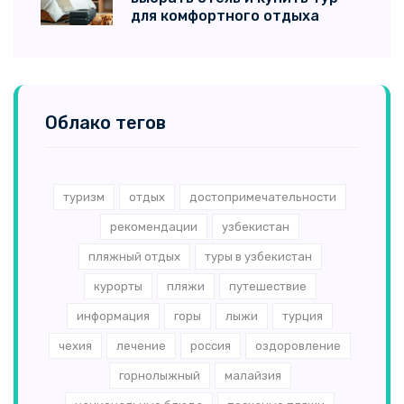
для комфортного отдыха
Облако тегов
туризм
отдых
достопримечательности
рекомендации
узбекистан
пляжный отдых
туры в узбекистан
курорты
пляжи
путешествие
информация
горы
лыжи
турция
чехия
лечение
россия
оздоровление
горнолыжный
малайзия