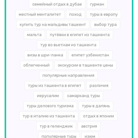
семейный отдых в дубае
гурман
местный менталитет
поход
туры в европу
купить тур на мальдивы ташкент
выбор тура
мальта
путёвки в египет из ташкента
тур во вьетнам из ташкента
визы в шри-ланка
египет узбекистан
облегченный
экскурсии в ташкенте цены
популярные направления
туры из ташкента в египет
различия
иерусалим
самарканд туры
туры делового туризма
туры в далянь
тур в италию из ташкента
отдых в японии
тур в геленджик
австрия
популярные туры
изюм