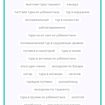
вьетнам туры ташкент
канада
паттайя туры из узбекистана
тур в иорданию
экстремальный
тур в казахстан
заблаговременно
туры на ко чанг из узбекистана
поломнический тур в саудовскую аравию
путевка в санаторий
туры в чехию
туры в анталью из узбекистана
eta в шри-ланка
экскурсии по бухаре
катар
туры в испанию
негатив
горящие путевки
диснейленд
экскурсии по ташкенту
туры в грузию из узбекистана
золотой
овербукинг
горнолыжный туризм