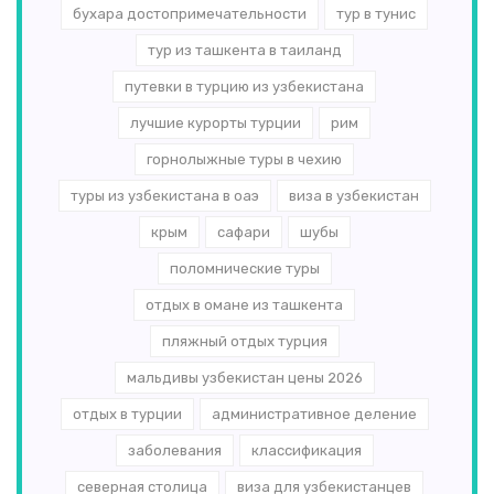
бухара достопримечательности
тур в тунис
тур из ташкента в таиланд
путевки в турцию из узбекистана
лучшие курорты турции
рим
горнолыжные туры в чехию
туры из узбекистана в оаэ
виза в узбекистан
крым
сафари
шубы
поломнические туры
отдых в омане из ташкента
пляжный отдых турция
мальдивы узбекистан цены 2026
отдых в турции
административное деление
заболевания
классификация
северная столица
виза для узбекистанцев