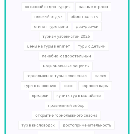
активный отдых турция
разные страны
пляжый отдых
обмен валюты
египет туры цена
дза-дзи-ки
туризм узбекистан 2026
цены на туры в египет
туры с детьми
лечебно-оздоротельный
национальные рецепты
горнолыжные туры в словению
пасха
туры в словению
вино
карловы вары
ярмарки
купить тур в малайзию
правильный выбор
открытие горнолыжного сезона
тур в кисловодск
достопримечательность