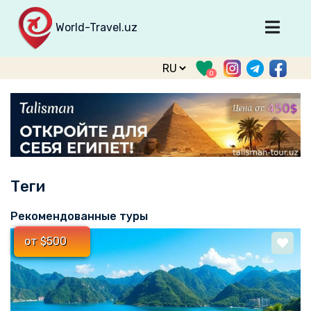
World-Travel.uz
Главная
0
Направления
Туры
Тур. фирмы
Табло прилета
Теги
О туризме
О проекте
Рекомендованные туры
Войти
от $500
Зарегистрироваться
support@world-travel.uz