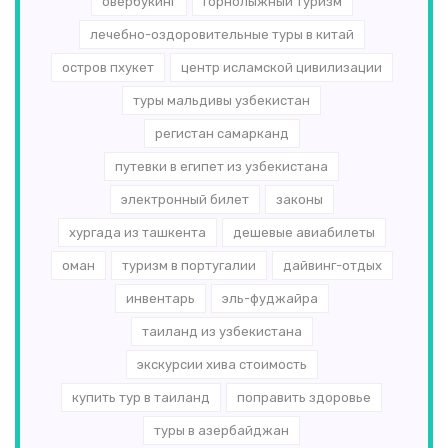
овербукинг
горнолыжный туризм
лечебно-оздоровительные туры в китай
остров пхукет
центр исламской цивилизации
туры мальдивы узбекистан
регистан самарканд
путевки в египет из узбекистана
электронный билет
законы
хургада из ташкента
дешевые авиабилеты
оман
туризм в португалии
дайвинг-отдых
инвентарь
эль-­фуджайра
таиланд из узбекистана
экскурсии хива стоимость
купить тур в таиланд
поправить здоровье
туры в азербайджан