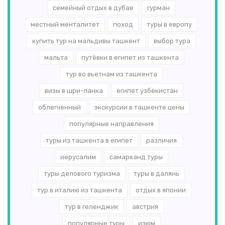
семейный отдых в дубае
гурман
местный менталитет
поход
туры в европу
купить тур на мальдивы ташкент
выбор тура
мальта
путёвки в египет из ташкента
тур во вьетнам из ташкента
визы в шри-ланка
египет узбекистан
облегченный
экскурсии в ташкенте цены
популярные направления
туры из ташкента в египет
различия
иерусалим
самарканд туры
туры делового туризма
туры в далянь
тур в италию из ташкента
отдых в японии
тур в геленджик
австрия
популярные туры
изюм