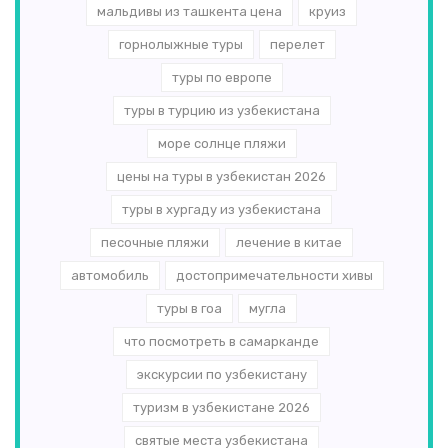
мальдивы из ташкента цена
круиз
горнолыжные туры
перелет
туры по европе
туры в турцию из узбекистана
море солнце пляжи
цены на туры в узбекистан 2026
туры в хургаду из узбекистана
песочные пляжи
лечение в китае
автомобиль
достопримечательности хивы
туры в гоа
мугла
что посмотреть в самарканде
экскурсии по узбекистану
туризм в узбекистане 2026
святые места узбекистана