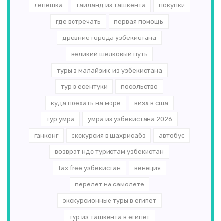
лепешка
таиланд из ташкента
покупки
где встречать
первая помощь
древние города узбекистана
великий шёлковый путь
туры в малайзию из узбекистана
тур в есентуки
посольство
куда поехать на море
виза в сша
тур умра
умра из узбекистана 2026
ганконг
экскурсия в шахрисабз
автобус
возврат ндс туристам узбекистан
tax free узбекистан
венеция
перелет на самолете
экскурсионные туры в египет
тур из ташкента в египет