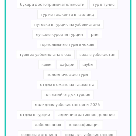
бухара достопримечательности
тур в тунис
тур из ташкента в таиланд
путевки в турцию из узбекистана
лучшие курорты турции
рим
горнолыжные туры в чехию
туры из узбекистана в оаэ
виза в узбекистан
крым
сафари
шубы
поломнические туры
отдых в омане из ташкента
пляжный отдых турция
мальдивы узбекистан цены 2026
отдых в турции
административное деление
заболевания
классификация
северная столица
виза для узбекистанцев