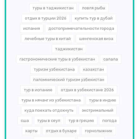
туры в таджикистан
ловля рыбы
отдых в турции 2026
купить тур в дубай
испания
достопримечательности города
лечебные туры в китай
шенгенская виза
таджикистан
гастрономические туры в узбекистан
салала
туризм узбекистана
казахстан
паломнический туризм узбекистан
тур в испанию
отдых в узбекистане 2026
туры в нячанг из узбекистана
туры в индию
куда поехать отдохнуть
экстримальный
сша
туры в сеул
тур в грецию
погода
карты
отдых в бухаре
горнолыжник