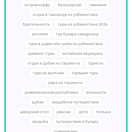
остров корфу
бельдерсай
таможня
отдых в таиланде из узбекистана
бдительность
туры из узбекистана 2026
анталия
тур бухара самарканд
туры в шарм-эль-шейх из узбекистана
дайвинг-туры
китайская медицина
отдых в дубае из ташкента
туристы
туры во вьетнам
горящие туры
умра из ташкента
доминиканская республика
опасности
дубай
свадебное путешествие
шведский стол
рюкзак
дети
польша
свадьба
путешествие в бухару
доминиканы