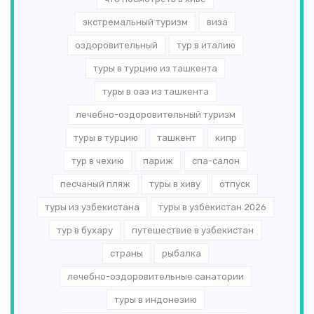
экстремальный туризм
виза
оздоровительный
тур в италию
туры в турцию из ташкента
туры в оаэ из ташкента
лечебно-оздоровительный туризм
туры в турцию
ташкент
кипр
тур в чехию
париж
спа-салон
песчаный пляж
туры в хиву
отпуск
туры из узбекистана
туры в узбекистан 2026
тур в бухару
путешествие в узбекистан
страны
рыбалка
лечебно-оздоровительные санатории
туры в индонезию