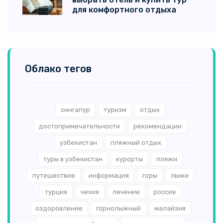
для комфортного отдыха
Облако тегов
сингапур
туризм
отдых
достопримечательности
рекомендации
узбекистан
пляжный отдых
туры в узбекистан
курорты
пляжи
путешествие
информация
горы
лыжи
турция
чехия
лечение
россия
оздоровление
горнолыжный
малайзия