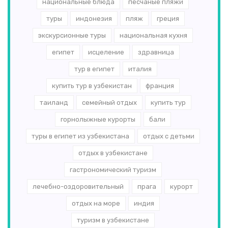
национальные блюда
песчаные пляжи
туры
индонезия
пляж
греция
экскурсионные туры
национальная кухня
египет
исцеление
здравница
тур в египет
италия
купить тур в узбекистан
франция
таиланд
семейный отдых
купить тур
горнолыжные курорты
бали
туры в египет из узбекистана
отдых с детьми
отдых в узбекистане
гастрономический туризм
лечебно-оздоровительный
прага
курорт
отдых на море
индия
туризм в узбекистане