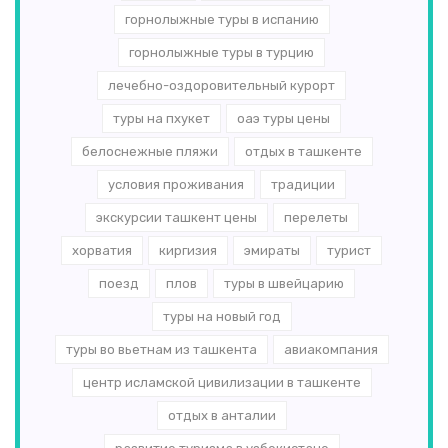
горнолыжные туры в испанию
горнолыжные туры в турцию
лечебно-оздоровительный курорт
туры на пхукет
оаэ туры цены
белоснежные пляжи
отдых в ташкенте
условия проживания
традиции
экскурсии ташкент цены
перелеты
хорватия
киргизия
эмираты
турист
поезд
плов
туры в швейцарию
туры на новый год
туры во вьетнам из ташкента
авиакомпания
центр исламской цивилизации в ташкенте
отдых в анталии