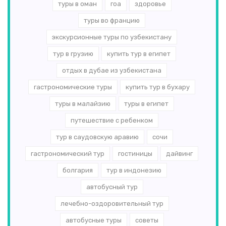
туры в оман
гоа
здоровье
туры во францию
экскурсионные туры по узбекистану
тур в грузию
купить тур в египет
отдых в дубае из узбекистана
гастрономические туры
купить тур в бухару
туры в малайзию
туры в египет
путешествие с ребенком
тур в саудовскую аравию
сочи
гастрономический тур
гостиницы
дайвинг
болгария
тур в индонезию
автобусный тур
лечебно-оздоровительный тур
автобусные туры
советы