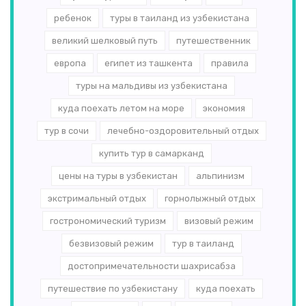
ребенок
туры в таиланд из узбекистана
великий шелковый путь
путешественник
европа
египет из ташкента
правила
туры на мальдивы из узбекистана
куда поехать летом на море
экономия
тур в сочи
лечебно-оздоровительный отдых
купить тур в самарканд
цены на туры в узбекистан
альпинизм
экстримальный отдых
горнолыжный отдых
гострономический туризм
визовый режим
безвизовый режим
тур в таиланд
достопримечательности шахрисабза
путешествие по узбекистану
куда поехать