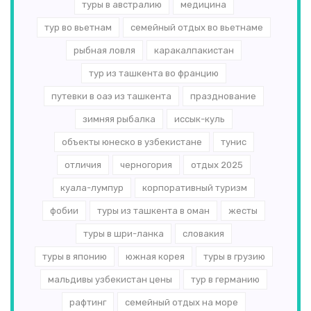
туры в австралию
медицина
тур во вьетнам
семейный отдых во вьетнаме
рыбная ловля
каракалпакистан
тур из ташкента во францию
путевки в оаэ из ташкента
празднование
зимняя рыбалка
иссык-куль
объекты юнеско в узбекистане
тунис
отличия
черногория
отдых 2025
куала-лумпур
корпоративный туризм
фобии
туры из ташкента в оман
жесты
туры в шри-ланка
словакия
туры в японию
южная корея
туры в грузию
мальдивы узбекистан цены
тур в германию
рафтинг
семейный отдых на море