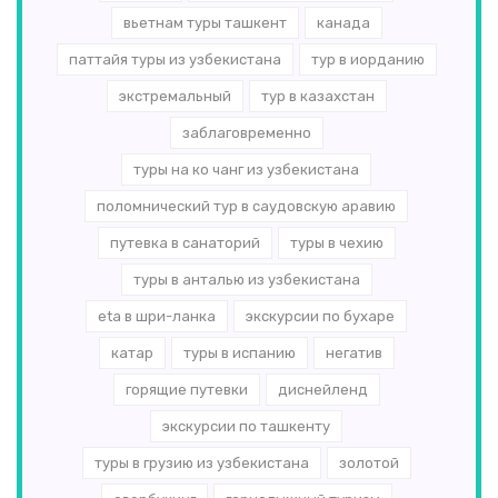
вьетнам туры ташкент
канада
паттайя туры из узбекистана
тур в иорданию
экстремальный
тур в казахстан
заблаговременно
туры на ко чанг из узбекистана
поломнический тур в саудовскую аравию
путевка в санаторий
туры в чехию
туры в анталью из узбекистана
eta в шри-ланка
экскурсии по бухаре
катар
туры в испанию
негатив
горящие путевки
диснейленд
экскурсии по ташкенту
туры в грузию из узбекистана
золотой