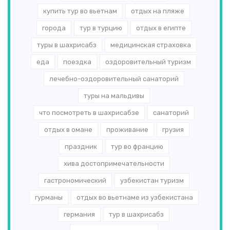
купить тур во вьетнам
отдых на пляже
города
тур в турцию
отдых в египте
туры в шахрисабз
медицинская страховка
еда
поездка
оздоровительный туризм
лечебно-оздоровительный санаторий
туры на мальдивы
что посмотреть в шахрисабзе
санаторий
отдых в омане
проживание
грузия
праздник
тур во францию
хива достопримечательности
гастрономический
узбекистан туризм
гурманы
отдых во вьетнаме из узбекистана
германия
тур в шахрисабз