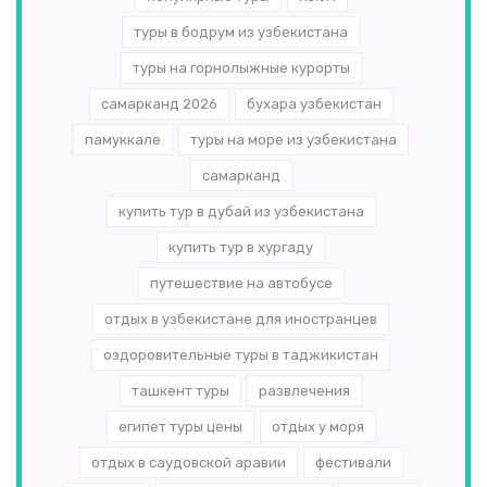
туры в бодрум из узбекистана
туры на горнолыжные курорты
самарканд 2026
бухара узбекистан
памуккале
туры на море из узбекистана
самарканд
купить тур в дубай из узбекистана
купить тур в хургаду
путешествие на автобусе
отдых в узбекистане для иностранцев
оздоровительные туры в таджикистан
ташкент туры
развлечения
египет туры цены
отдых у моря
отдых в саудовской аравии
фестивали