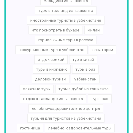
мальдивы из ташкента
туры в таиланд из ташкента
иностранные туристы в узбекистане
что посмотреть в бухаре
милан
горнолыжные туры в россию
экскурсионные туры в узбекистан
санатории
отдых семьей
тур в китай
туры в киргизию
туры в оаэ
деловой туризм
узбекистан
пляжные туры
туры в дубай из ташкента
отдых в таиланде из ташкента
тур в оаэ
лечебно-оздоровительные центры
турция для туристов из узбекистана
гостиница
лечебно-оздоровительные туры