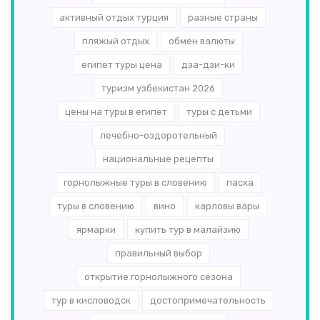
активный отдых турция
разные страны
пляжый отдых
обмен валюты
египет туры цена
дза-дзи-ки
туризм узбекистан 2026
цены на туры в египет
туры с детьми
лечебно-оздоротельный
национальные рецепты
горнолыжные туры в словению
пасха
туры в словению
вино
карловы вары
ярмарки
купить тур в малайзию
правильный выбор
открытие горнолыжного сезона
тур в кисловодск
достопримечательность