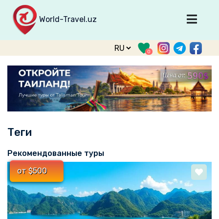
World-Travel.uz
Главная
0
Направления
Туры
Тур. фирмы
Табло прилета
Теги
О туризме
О проекте
Рекомендованные туры
Войти
от $500
Зарегистрироваться
support@world-travel.uz