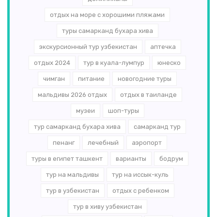
отдых на море с хорошими пляжами
туры самарканд бухара хива
экскурсионный тур узбекистан
аптечка
отдых 2024
тур в куала-лумпур
юнеско
чимган
питание
новогодние туры
мальдивы 2026 отдых
отдых в таиланде
музеи
шоп-туры
тур самарканд бухара хива
самарканд тур
пенанг
лечебный
аэропорт
туры в египет ташкент
варианты
бодрум
тур на мальдивы
тур на иссык-куль
тур в узбекистан
отдых с ребенком
тур в хиву узбекистан