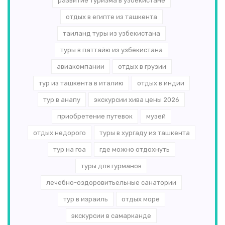
развитие туризма в узбекистане
отдых в египте из ташкента
таиланд туры из узбекистана
туры в паттайю из узбекистана
авиакомпании
отдых в грузии
тур из ташкента в италию
отдых в индии
тур в анапу
экскурсии хива цены 2026
приобретение путевок
музей
отдых недорого
туры в хургаду из ташкента
тур на гоа
где можно отдохнуть
туры для гурманов
лечебно-оздоровитьельные санатории
тур в израиль
отдых море
экскурсии в самарканде