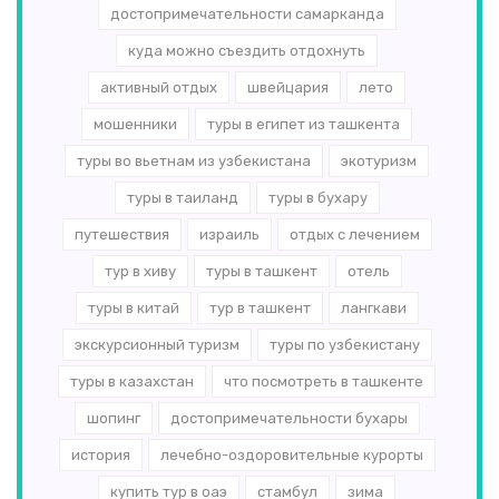
достопримечательности самарканда
куда можно съездить отдохнуть
активный отдых
швейцария
лето
мошенники
туры в египет из ташкента
туры во вьетнам из узбекистана
экотуризм
туры в таиланд
туры в бухару
путешествия
израиль
отдых с лечением
тур в хиву
туры в ташкент
отель
туры в китай
тур в ташкент
лангкави
экскурсионный туризм
туры по узбекистану
туры в казахстан
что посмотреть в ташкенте
шопинг
достопримечательности бухары
история
лечебно-оздоровительные курорты
купить тур в оаэ
стамбул
зима