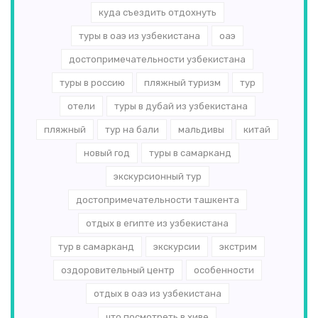
куда съездить отдохнуть
туры в оаэ из узбекистана
оаэ
достопримечательности узбекистана
туры в россию
пляжный туризм
тур
отели
туры в дубай из узбекистана
пляжный
тур на бали
мальдивы
китай
новый год
туры в самарканд
экскурсионный тур
достопримечательности ташкента
отдых в египте из узбекистана
тур в самарканд
экскурсии
экстрим
оздоровительный центр
особенности
отдых в оаэ из узбекистана
что посмотреть в хиве