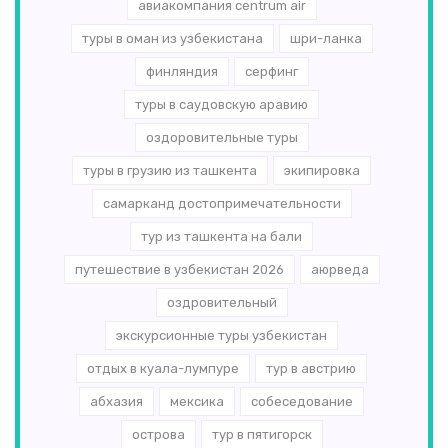
авиакомпания centrum air
туры в оман из узбекистана
шри-ланка
финляндия
серфинг
туры в саудовскую аравию
оздоровительные туры
туры в грузию из ташкента
экипировка
самарканд достопримечательности
тур из ташкента на бали
путешествие в узбекистан 2026
аюрведа
оздровительный
экскурсионные туры узбекистан
отдых в куала-лумпуре
тур в австрию
абхазия
мексика
собеседование
острова
тур в пятигорск