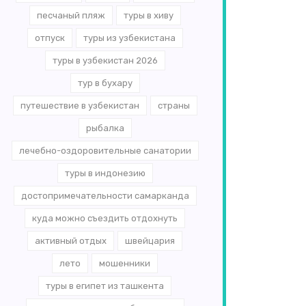
песчаный пляж
туры в хиву
отпуск
туры из узбекистана
туры в узбекистан 2026
тур в бухару
путешествие в узбекистан
страны
рыбалка
лечебно-оздоровительные санатории
туры в индонезию
достопримечательности самарканда
куда можно съездить отдохнуть
активный отдых
швейцария
лето
мошенники
туры в египет из ташкента