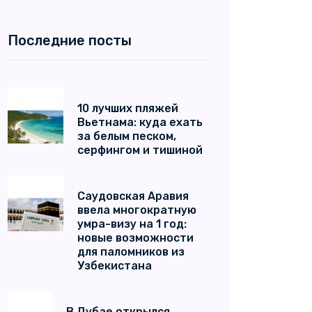
Последние посты
10 лучших пляжей
Вьетнама: куда ехать
за белым песком,
серфингом и тишиной
Саудовская Аравия
ввела многократную
умра-визу на 1 год:
новые возможности
для паломников из
Узбекистана
В Дубае открылся