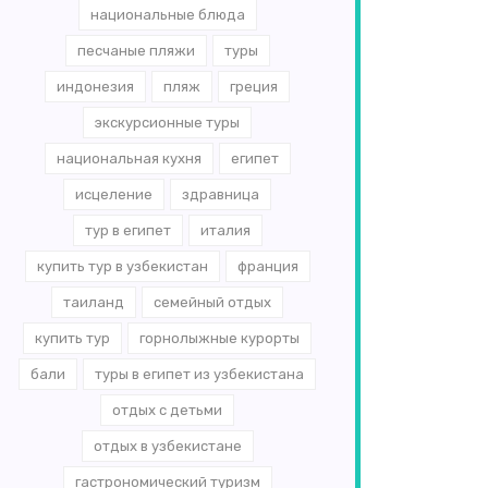
национальные блюда
песчаные пляжи
туры
индонезия
пляж
греция
экскурсионные туры
национальная кухня
египет
исцеление
здравница
тур в египет
италия
купить тур в узбекистан
франция
таиланд
семейный отдых
купить тур
горнолыжные курорты
бали
туры в египет из узбекистана
отдых с детьми
отдых в узбекистане
гастрономический туризм