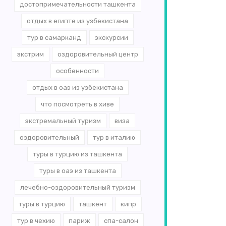
достопримечательности ташкента
отдых в египте из узбекистана
тур в самарканд
экскурсии
экстрим
оздоровительный центр
особенности
отдых в оаэ из узбекистана
что посмотреть в хиве
экстремальный туризм
виза
оздоровительный
тур в италию
туры в турцию из ташкента
туры в оаэ из ташкента
лечебно-оздоровительный туризм
туры в турцию
ташкент
кипр
тур в чехию
париж
спа-салон