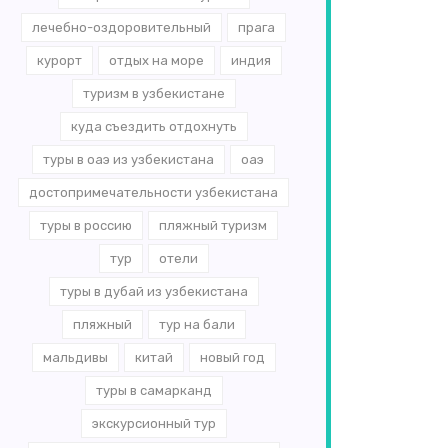
лечебно-оздоровительный
прага
курорт
отдых на море
индия
туризм в узбекистане
куда съездить отдохнуть
туры в оаэ из узбекистана
оаэ
достопримечательности узбекистана
туры в россию
пляжный туризм
тур
отели
туры в дубай из узбекистана
пляжный
тур на бали
мальдивы
китай
новый год
туры в самарканд
экскурсионный тур