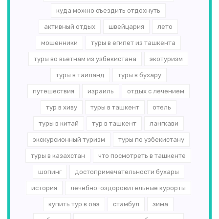
куда можно съездить отдохнуть
активный отдых
швейцария
лето
мошенники
туры в египет из ташкента
туры во вьетнам из узбекистана
экотуризм
туры в таиланд
туры в бухару
путешествия
израиль
отдых с лечением
тур в хиву
туры в ташкент
отель
туры в китай
тур в ташкент
лангкави
экскурсионный туризм
туры по узбекистану
туры в казахстан
что посмотреть в ташкенте
шопинг
достопримечательности бухары
история
лечебно-оздоровительные курорты
купить тур в оаэ
стамбул
зима