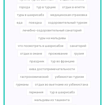
города
тур в турцию
отдых в египте
туры в шахрисабз
медицинская страховка
еда
поездка
оздоровительный туризм
лечебно-оздоровительный санаторий
туры на мальдивы
что посмотреть в шахрисабзе
санаторий
отдых в омане
проживание
грузия
праздник
тур во францию
хива достопримечательности
гастрономический
узбекистан туризм
гурманы
отдых во вьетнаме из узбекистана
германия
тур в шахрисабз
мальдивы из ташкента