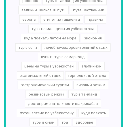
ребенок
туры в таиланд из узбекистана
великий шелковый путь
путешественник
европа
египет из ташкента
правила
туры на мальдивы из узбекистана
куда поехать летом на море
экономия
тур в сочи
лечебно-оздоровительный отдых
купить тур в самарканд
цены на туры в узбекистан
альпинизм
экстримальный отдых
горнолыжный отдых
гострономический туризм
визовый режим
безвизовый режим
тур в таиланд
достопримечательности шахрисабза
путешествие по узбекистану
куда поехать
туры в оман
гоа
здоровье