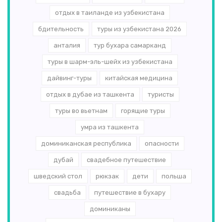
отдых в таиланде из узбекистана
бдительность
туры из узбекистана 2026
анталия
тур бухара самарканд
туры в шарм-эль-шейх из узбекистана
дайвинг-туры
китайская медицина
отдых в дубае из ташкента
туристы
туры во вьетнам
горящие туры
умра из ташкента
доминиканская республика
опасности
дубай
свадебное путешествие
шведский стол
рюкзак
дети
польша
свадьба
путешествие в бухару
доминиканы