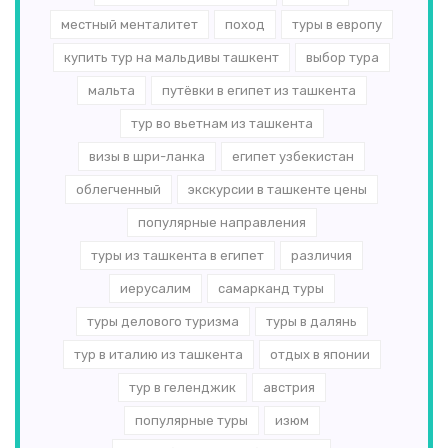
местный менталитет
поход
туры в европу
купить тур на мальдивы ташкент
выбор тура
мальта
путёвки в египет из ташкента
тур во вьетнам из ташкента
визы в шри-ланка
египет узбекистан
облегченный
экскурсии в ташкенте цены
популярные направления
туры из ташкента в египет
различия
иерусалим
самарканд туры
туры делового туризма
туры в далянь
тур в италию из ташкента
отдых в японии
тур в геленджик
австрия
популярные туры
изюм