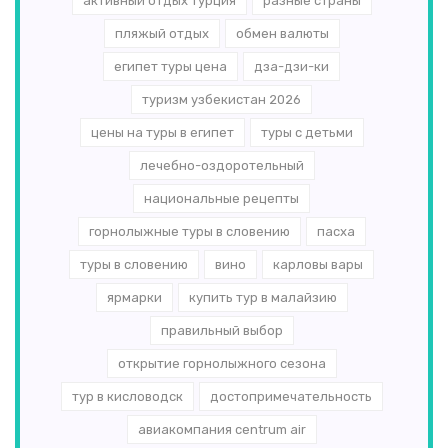
активный отдых турция
разные страны
пляжый отдых
обмен валюты
египет туры цена
дза-дзи-ки
туризм узбекистан 2026
цены на туры в египет
туры с детьми
лечебно-оздоротельный
национальные рецепты
горнолыжные туры в словению
пасха
туры в словению
вино
карловы вары
ярмарки
купить тур в малайзию
правильный выбор
открытие горнолыжного сезона
тур в кисловодск
достопримечательность
авиакомпания centrum air