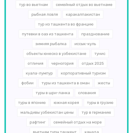
тур во вьетнам
семейный отдых во вьетнаме
рыбная ловля
каракалпакистан
тур из ташкента во францию
путевки в оаэ из ташкента
празднование
зимняя рыбалка
иссык-куль
объекты юнеско в узбекистане
тунис
отличия
черногория
отдых 2025
куала-лумпур
корпоративный туризм
фобии
туры из ташкента в оман
жесты
туры в шри-ланка
словакия
туры в японию
южная корея
туры в грузию
мальдивы узбекистан цены
тур в германию
рафтинг
семейный отдых на море
вьетнам туры ташкент
канада