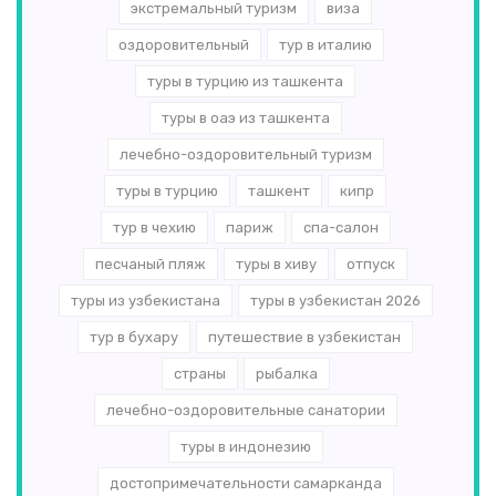
экстремальный туризм
виза
оздоровительный
тур в италию
туры в турцию из ташкента
туры в оаэ из ташкента
лечебно-оздоровительный туризм
туры в турцию
ташкент
кипр
тур в чехию
париж
спа-салон
песчаный пляж
туры в хиву
отпуск
туры из узбекистана
туры в узбекистан 2026
тур в бухару
путешествие в узбекистан
страны
рыбалка
лечебно-оздоровительные санатории
туры в индонезию
достопримечательности самарканда