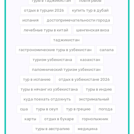
туры в таджикистан
ловля рыбы
отдых в турции 2026
купить тур в дубай
испания
достопримечательности города
лечебные туры в китай
шенгенская виза
таджикистан
гастрономические туры в узбекистан
салала
туризм узбекистана
казахстан
паломнический туризм узбекистан
тур в испанию
отдых в узбекистане 2026
туры в нячанг из узбекистана
туры в индию
куда поехать отдохнуть
экстримальный
сша
туры в сеул
тур в грецию
погода
карты
отдых в бухаре
горнолыжник
туры в австралию
медицина