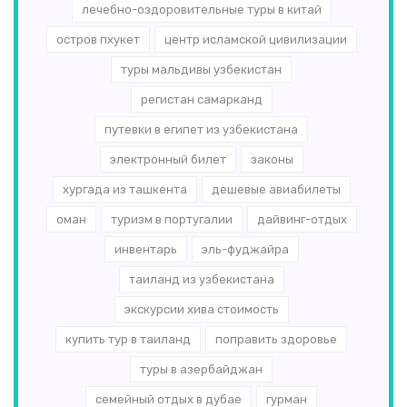
лечебно-оздоровительные туры в китай
остров пхукет
центр исламской цивилизации
туры мальдивы узбекистан
регистан самарканд
путевки в египет из узбекистана
электронный билет
законы
хургада из ташкента
дешевые авиабилеты
оман
туризм в португалии
дайвинг-отдых
инвентарь
эль-­фуджайра
таиланд из узбекистана
экскурсии хива стоимость
купить тур в таиланд
поправить здоровье
туры в азербайджан
семейный отдых в дубае
гурман