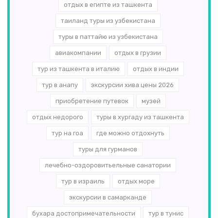
отдых в египте из ташкента
таиланд туры из узбекистана
туры в паттайю из узбекистана
авиакомпании
отдых в грузии
тур из ташкента в италию
отдых в индии
тур в анапу
экскурсии хива цены 2026
приобретение путевок
музей
отдых недорого
туры в хургаду из ташкента
тур на гоа
где можно отдохнуть
туры для гурманов
лечебно-оздоровитьельные санатории
тур в израиль
отдых море
экскурсии в самарканде
бухара достопримечательности
тур в тунис