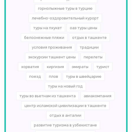
горнолыжные туры в турцию
лечебно-оздоровительный курорт
туры на пхукет
оаэ туры цены
белоснежные пляжи
отдых в ташкенте
условия проживания
традиции
экскурсии ташкент цены
перелеты
хорватия
киргизия
эмираты
турист
поезд
плов
туры в швейцарию
туры на новый год
туры во вьетнам из ташкента
авиакомпания
центр исламской цивилизации в ташкенте
отдых в анталии
развитие туризма в узбекистане