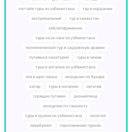
паттайя туры из узбекистана
тур в иорданию
экстремальный
тур в казахстан
заблаговременно
туры на ко чанг из узбекистана
поломнический тур в саудовскую аравию
путевка в санаторий
туры в чехию
туры в анталью из узбекистана
eta в шри-ланка
экскурсии по бухаре
катар
туры в испанию
негатив
горящие путевки
диснейленд
экскурсии по ташкенту
туры в грузию из узбекистана
золотой
овербукинг
горнолыжный туризм