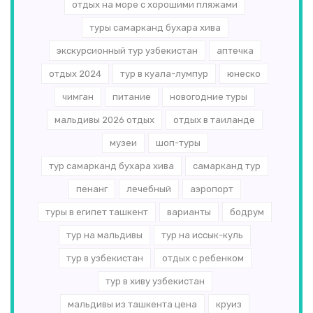
отдых на море с хорошими пляжами
туры самарканд бухара хива
экскурсионный тур узбекистан
аптечка
отдых 2024
тур в куала-лумпур
юнеско
чимган
питание
новогодние туры
мальдивы 2026 отдых
отдых в таиланде
музеи
шоп-туры
тур самарканд бухара хива
самарканд тур
пенанг
лечебный
аэропорт
туры в египет ташкент
варианты
бодрум
тур на мальдивы
тур на иссык-куль
тур в узбекистан
отдых с ребенком
тур в хиву узбекистан
мальдивы из ташкента цена
круиз