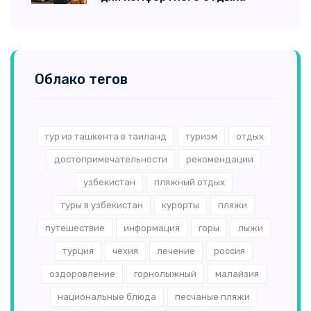
Облако тегов
тур из ташкента в таиланд
туризм
отдых
достопримечательности
рекомендации
узбекистан
пляжный отдых
туры в узбекистан
курорты
пляжи
путешествие
информация
горы
лыжи
турция
чехия
лечение
россия
оздоровление
горнолыжный
малайзия
национальные блюда
песчаные пляжи