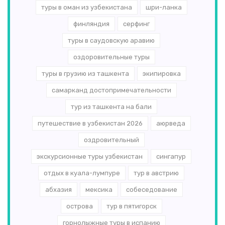
туры в оман из узбекистана
шри-ланка
финляндия
серфинг
туры в саудовскую аравию
оздоровительные туры
туры в грузию из ташкента
экипировка
самарканд достопримечательности
тур из ташкента на бали
путешествие в узбекистан 2026
аюрведа
оздровительный
экскурсионные туры узбекистан
сингапур
отдых в куала-лумпуре
тур в австрию
абхазия
мексика
собеседование
острова
тур в пятигорск
горнолыжные туры в испанию