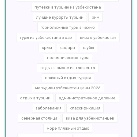
путевки в турцию из узбекистана
лучшие курорты турции
рим
горнолыжные туры в чехию
туры из узбекистана в оаэ
виза в узбекистан
крым
сафари
шубы
поломнические туры
отдых в омане из ташкента
пляжный отдых турция
мальдивы узбекистан цены 2026
отдых в турции
административное деление
заболевания
классификация
северная столица
виза для узбекистанцев
море пляжный отдых