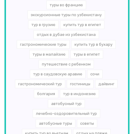
туры во францию
экскурсионные туры по узбекистану
тур в грузию
купить тур в египет
отдых в дубае из узбекистана
гастрономические туры
купить тур в бухару
туры в малайзию
туры в египет
путешествие с ребенком
тур в саудовскую аравию
сочи
гастрономический тур
гостиницы
дайвинг
болгария
тур в индонезию
автобусный тур
лечебно-оздоровительный тур
автобусные туры
советы
купить тур во вьетнам
отдых на пляже