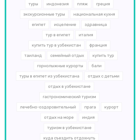
туры
индонезия
пляж
греция
экскурсионные туры
национальная кухня
египет
исцеление
здравница
тур в египет
италия
купить тур в узбекистан
франция
таиланд
семейный отдых
купить тур
горнолыжные курорты
бали
туры в египет из узбекистана
отдых с детьми
отдых в узбекистане
гастрономический туризм
лечебно-оздоровительный
прага
курорт
отдых на море
индия
туризм в узбекистане
куда съездить отдохнуть