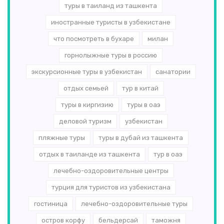
туры в таиланд из ташкента
иностранные туристы в узбекистане
что посмотреть в бухаре
милан
горнолыжные туры в россию
экскурсионные туры в узбекистан
санатории
отдых семьей
тур в китай
туры в киргизию
туры в оаэ
деловой туризм
узбекистан
пляжные туры
туры в дубай из ташкента
отдых в таиланде из ташкента
тур в оаэ
лечебно-оздоровительные центры
турция для туристов из узбекистана
гостиница
лечебно-оздоровительные туры
остров корфу
бельдерсай
таможня