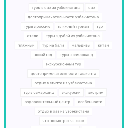
туры в оаэ из узбекистана
оаэ
достопримечательности узбекистана
туры в россию
пляжный туризм
тур
отели
туры в дубай из узбекистана
пляжный
тур на бали
мальдивы
китай
новый год
туры в самарканд
экскурсионный тур
достопримечательности ташкента
отдых в египте из узбекистана
тур в самарканд
экскурсии
экстрим
оздоровительный центр
особенности
отдых в оаэ из узбекистана
что посмотреть в хиве