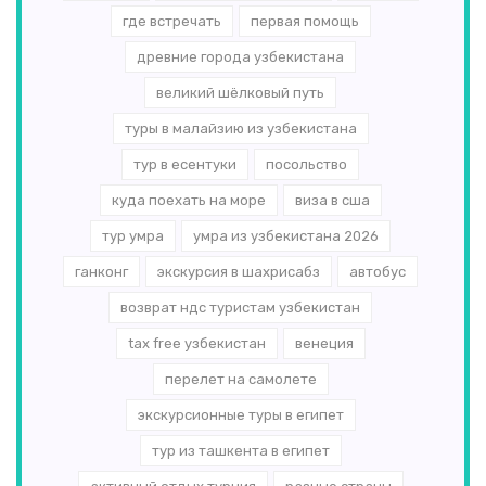
где встречать
первая помощь
древние города узбекистана
великий шёлковый путь
туры в малайзию из узбекистана
тур в есентуки
посольство
куда поехать на море
виза в сша
тур умра
умра из узбекистана 2026
ганконг
экскурсия в шахрисабз
автобус
возврат ндс туристам узбекистан
tax free узбекистан
венеция
перелет на самолете
экскурсионные туры в египет
тур из ташкента в египет