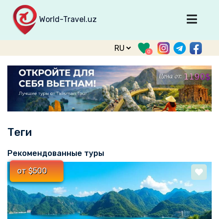
World-Travel.uz
Главная
0
Направления
Туры
Тур. фирмы
Табло прилета
Теги
О туризме
О проекте
Рекомендованные туры
Войти
от $500
Зарегистрироваться
support@world-travel.uz