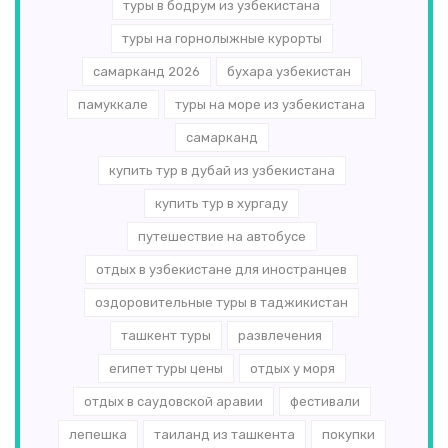
туры в бодрум из узбекистана
туры на горнолыжные курорты
самарканд 2026
бухара узбекистан
памуккале
туры на море из узбекистана
самарканд
купить тур в дубай из узбекистана
купить тур в хургаду
путешествие на автобусе
отдых в узбекистане для иностранцев
оздоровительные туры в таджикистан
ташкент туры
развлечения
египет туры цены
отдых у моря
отдых в саудовской аравии
фестивали
лепешка
таиланд из ташкента
покупки