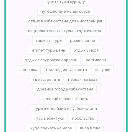
купить тур в хургаду
путешествие на автобусе
отдых в узбекистане для иностранцев
оздоровительные туры в таджикистан
ташкент туры
развлечения
египет туры цены
отдых у моря
отдых в саудовской аравии
фестивали
лепешка
таиланд из ташкента
покупки
где встречать
первая помощь
древние города узбекистана
великий шёлковый путь
туры в малайзию из узбекистана
тур в есентуки
посольство
куда поехать на море
виза в сша