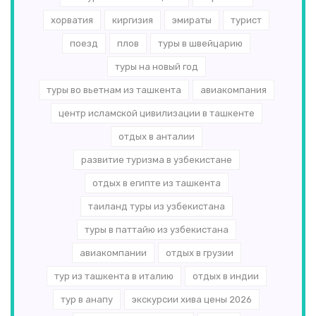
хорватия
киргизия
эмираты
турист
поезд
плов
туры в швейцарию
туры на новый год
туры во вьетнам из ташкента
авиакомпания
центр исламской цивилизации в ташкенте
отдых в анталии
развитие туризма в узбекистане
отдых в египте из ташкента
таиланд туры из узбекистана
туры в паттайю из узбекистана
авиакомпании
отдых в грузии
тур из ташкента в италию
отдых в индии
тур в анапу
экскурсии хива цены 2026