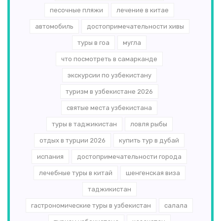
песочные пляжи
лечение в китае
автомобиль
достопримечательности хивы
туры в гоа
мугла
что посмотреть в самарканде
экскурсии по узбекистану
туризм в узбекистане 2026
святые места узбекистана
туры в таджикистан
ловля рыбы
отдых в турции 2026
купить тур в дубай
испания
достопримечательности города
лечебные туры в китай
шенгенская виза
таджикистан
гастрономические туры в узбекистан
салала