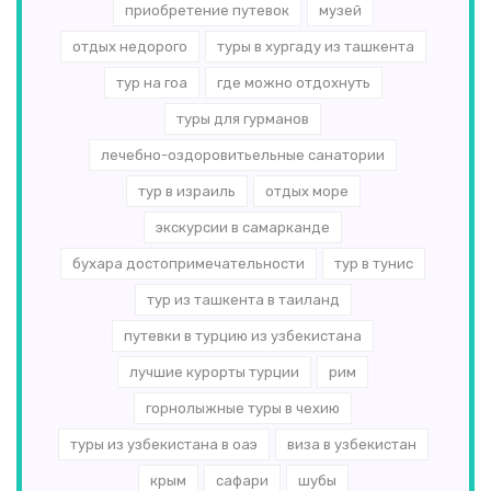
приобретение путевок
музей
отдых недорого
туры в хургаду из ташкента
тур на гоа
где можно отдохнуть
туры для гурманов
лечебно-оздоровитьельные санатории
тур в израиль
отдых море
экскурсии в самарканде
бухара достопримечательности
тур в тунис
тур из ташкента в таиланд
путевки в турцию из узбекистана
лучшие курорты турции
рим
горнолыжные туры в чехию
туры из узбекистана в оаэ
виза в узбекистан
крым
сафари
шубы