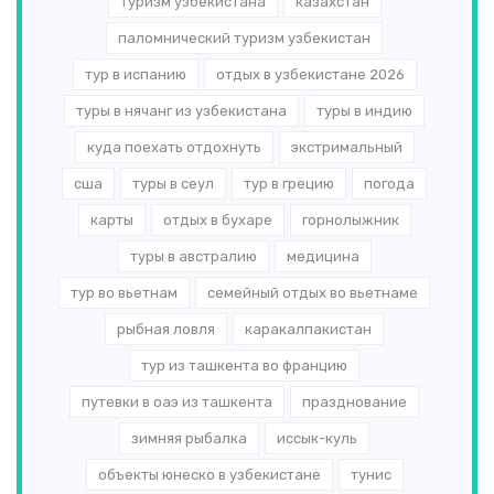
туризм узбекистана
казахстан
паломнический туризм узбекистан
тур в испанию
отдых в узбекистане 2026
туры в нячанг из узбекистана
туры в индию
куда поехать отдохнуть
экстримальный
сша
туры в сеул
тур в грецию
погода
карты
отдых в бухаре
горнолыжник
туры в австралию
медицина
тур во вьетнам
семейный отдых во вьетнаме
рыбная ловля
каракалпакистан
тур из ташкента во францию
путевки в оаэ из ташкента
празднование
зимняя рыбалка
иссык-куль
объекты юнеско в узбекистане
тунис