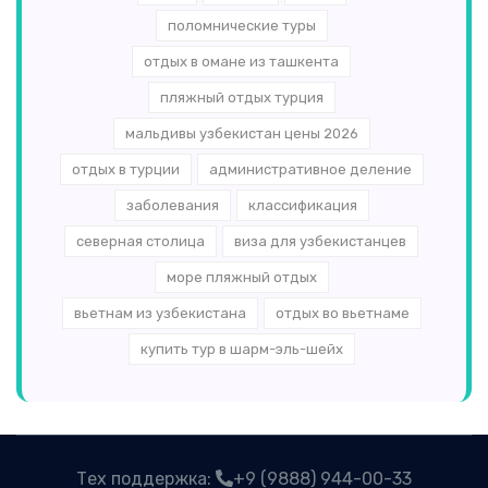
поломнические туры
отдых в омане из ташкента
пляжный отдых турция
мальдивы узбекистан цены 2026
отдых в турции
административное деление
заболевания
классификация
северная столица
виза для узбекистанцев
море пляжный отдых
вьетнам из узбекистана
отдых во вьетнаме
купить тур в шарм-эль-шейх
Тех поддержка:
+9 (9888) 944-00-33