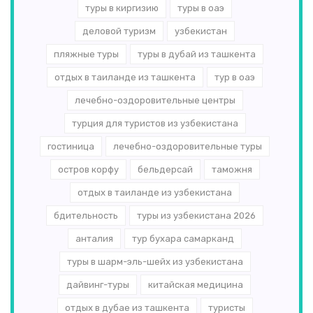
туры в киргизию
туры в оаэ
деловой туризм
узбекистан
пляжные туры
туры в дубай из ташкента
отдых в таиланде из ташкента
тур в оаэ
лечебно-оздоровительные центры
турция для туристов из узбекистана
гостиница
лечебно-оздоровительные туры
остров корфу
бельдерсай
таможня
отдых в таиланде из узбекистана
бдительность
туры из узбекистана 2026
анталия
тур бухара самарканд
туры в шарм-эль-шейх из узбекистана
дайвинг-туры
китайская медицина
отдых в дубае из ташкента
туристы