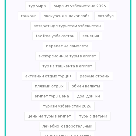
тур умра
умра из узбекистана 2026
ганконг
экскурсия в шахрисабз
автобус
возврат ндс туристам узбекистан
tax free узбекистан
венеция
перелет на самолете
экскурсионные туры в египет
тур из ташкента в египет
активный отдых турция
разные страны
пляжый отдых
обмен валюты
египет туры цена
дза-дзи-ки
туризм узбекистан 2026
цены на туры в египет
туры с детьми
лечебно-оздоротельный