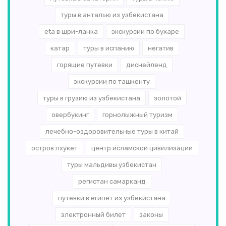
туры в анталью из узбекистана
eta в шри-ланка
экскурсии по бухаре
катар
туры в испанию
негатив
горящие путевки
диснейленд
экскурсии по ташкенту
туры в грузию из узбекистана
золотой
овербукинг
горнолыжный туризм
лечебно-оздоровительные туры в китай
остров пхукет
центр исламской цивилизации
туры мальдивы узбекистан
регистан самарканд
путевки в египет из узбекистана
электронный билет
законы