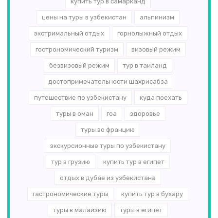
купить тур в самарканд
цены на туры в узбекистан
альпинизм
экстримальный отдых
горнолыжный отдых
гострономический туризм
визовый режим
безвизовый режим
тур в таиланд
достопримечательности шахрисабза
путешествие по узбекистану
куда поехать
туры в оман
гоа
здоровье
туры во францию
экскурсионные туры по узбекистану
тур в грузию
купить тур в египет
отдых в дубае из узбекистана
гастрономические туры
купить тур в бухару
туры в малайзию
туры в египет