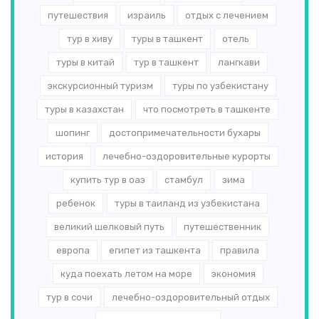
путешествия
израиль
отдых с лечением
тур в хиву
туры в ташкент
отель
туры в китай
тур в ташкент
лангкави
экскурсионный туризм
туры по узбекистану
туры в казахстан
что посмотреть в ташкенте
шопинг
достопримечательности бухары
история
лечебно-оздоровительные курорты
купить тур в оаэ
стамбул
зима
ребенок
туры в таиланд из узбекистана
великий шелковый путь
путешественник
европа
египет из ташкента
правила
куда поехать летом на море
экономия
тур в сочи
лечебно-оздоровительный отдых