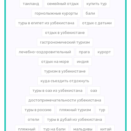
таиланд
семейный отдых
купить тур
горнолыжные курорты
бали
туры в египет из узбекистана
отдых с детьми
отдых в узбекистане
гастрономический туризм
лечебно-оздоровительный
прага
курорт
отдых на море
индия
туризм в узбекистане
куда съездить отдохнуть
туры в оаэ из узбекистана
оаэ
достопримечательности узбекистана
туры в россию
пляжный туризм
тур
отели
туры в дубай из узбекистана
пляжный
тур на бали
мальдивы
китай