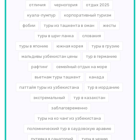
отличия
черногория
отдых 2025
куала-лумпур
корпоративный туризм
фобии
туры из ташкента в оман
жесты
туры в шри-ланка
словакия
туры в японию
южная корея
туры в грузию
мальдивы узбекистан цены
тур в германию
рафтинг
семейный отдых на море
вьетнам туры ташкент
канада
паттайя туры из узбекистана
тур в иорданию
экстремальный
тур в казахстан
заблаговременно
туры на ко чанг из узбекистана
поломнический тур в саудовскую аравию
путевка в санаторий
туры в чехию