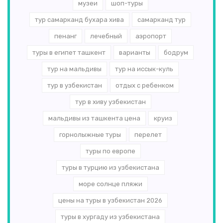
музеи
шоп-туры
тур самарканд бухара хива
самарканд тур
пенанг
лечебный
аэропорт
туры в египет ташкент
варианты
бодрум
тур на мальдивы
тур на иссык-куль
тур в узбекистан
отдых с ребенком
тур в хиву узбекистан
мальдивы из ташкента цена
круиз
горнолыжные туры
перелет
туры по европе
туры в турцию из узбекистана
море солнце пляжи
цены на туры в узбекистан 2026
туры в хургаду из узбекистана