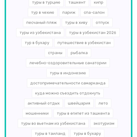
туры в турцию
ташкент
кипр
тур в чехию
париж
спа-салон
песчаный пляж
туры в хиву
отпуск
туры из узбекистана
туры в узбекистан 2026
тур в бухару
путешествие в узбекистан
страны
рыбалка
лечебно-оздоровительные санатории
туры в индонезию
достопримечательности самарканда
куда можно съездить отдохнуть
активный отдых
швейцария
лето
мошенники
туры в египет из ташкента
туры во вьетнам из узбекистана
экотуризм
туры в таиланд
туры в бухару