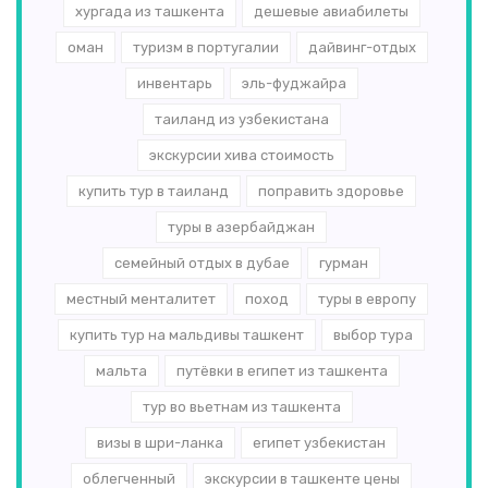
хургада из ташкента
дешевые авиабилеты
оман
туризм в португалии
дайвинг-отдых
инвентарь
эль-­фуджайра
таиланд из узбекистана
экскурсии хива стоимость
купить тур в таиланд
поправить здоровье
туры в азербайджан
семейный отдых в дубае
гурман
местный менталитет
поход
туры в европу
купить тур на мальдивы ташкент
выбор тура
мальта
путёвки в египет из ташкента
тур во вьетнам из ташкента
визы в шри-ланка
египет узбекистан
облегченный
экскурсии в ташкенте цены