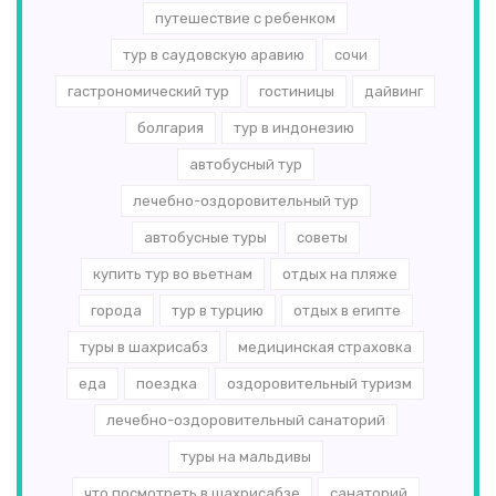
путешествие с ребенком
тур в саудовскую аравию
сочи
гастрономический тур
гостиницы
дайвинг
болгария
тур в индонезию
автобусный тур
лечебно-оздоровительный тур
автобусные туры
советы
купить тур во вьетнам
отдых на пляже
города
тур в турцию
отдых в египте
туры в шахрисабз
медицинская страховка
еда
поездка
оздоровительный туризм
лечебно-оздоровительный санаторий
туры на мальдивы
что посмотреть в шахрисабзе
санаторий