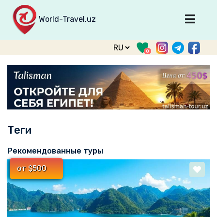
World-Travel.uz
Главная
0
Направления
Туры
Тур. фирмы
Табло прилета
Теги
О туризме
О проекте
Рекомендованные туры
Войти
от $500
Зарегистрироваться
support@world-travel.uz