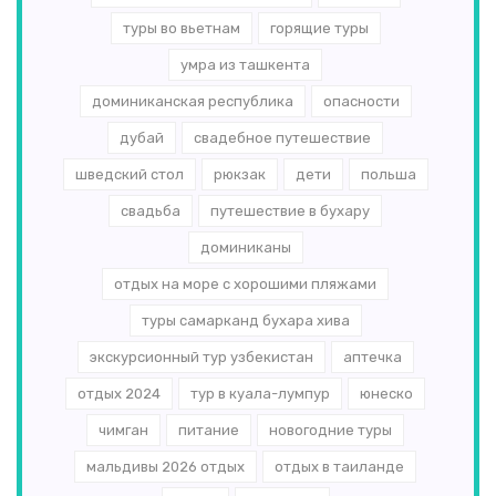
туры во вьетнам
горящие туры
умра из ташкента
доминиканская республика
опасности
дубай
свадебное путешествие
шведский стол
рюкзак
дети
польша
свадьба
путешествие в бухару
доминиканы
отдых на море с хорошими пляжами
туры самарканд бухара хива
экскурсионный тур узбекистан
аптечка
отдых 2024
тур в куала-лумпур
юнеско
чимган
питание
новогодние туры
мальдивы 2026 отдых
отдых в таиланде