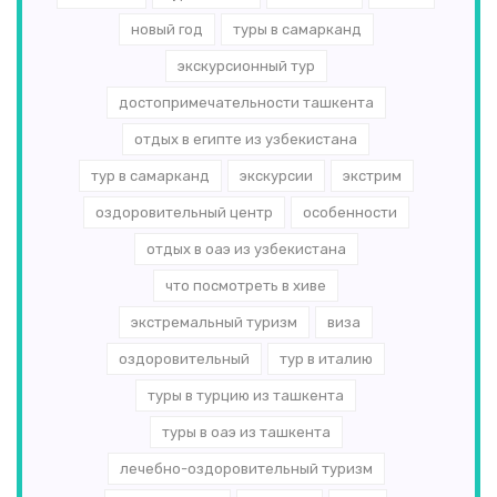
новый год
туры в самарканд
экскурсионный тур
достопримечательности ташкента
отдых в египте из узбекистана
тур в самарканд
экскурсии
экстрим
оздоровительный центр
особенности
отдых в оаэ из узбекистана
что посмотреть в хиве
экстремальный туризм
виза
оздоровительный
тур в италию
туры в турцию из ташкента
туры в оаэ из ташкента
лечебно-оздоровительный туризм