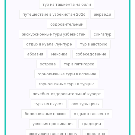
тур из ташкента на бали
путешествие в узбекистан 2026
аюрведа
оздровительный
экскурсионные туры узбекистан
сингапур
отдых в куала-лумпуре
тур в австрию
абхазия
мексика
собеседование
острова
тур в пятигорск
горнолыжные туры в испанию
горнолыжные туры в турцию
лечебно-оздоровительный курорт
туры на пхукет
оаэ туры цены
белоснежные пляжи
отдых в ташкенте
условия проживания
традиции
экскурсии ташкент цены
перелеты