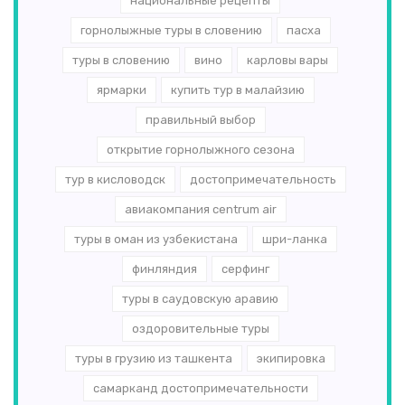
национальные рецепты
горнолыжные туры в словению
пасха
туры в словению
вино
карловы вары
ярмарки
купить тур в малайзию
правильный выбор
открытие горнолыжного сезона
тур в кисловодск
достопримечательность
авиакомпания centrum air
туры в оман из узбекистана
шри-ланка
финляндия
серфинг
туры в саудовскую аравию
оздоровительные туры
туры в грузию из ташкента
экипировка
самарканд достопримечательности