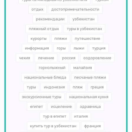
отдых
достопримечательности
рекомендации
узбекистан
пляжный отдых
туры в узбекистан
курорты
пляжи
путешествие
информация
горы
лыжи
турция
чехия
лечение
россия
оздоровление
горнолыжный
малайзия
национальные блюда
песчаные пляжи
туры
индонезия
пляж
греция
экскурсионные туры
национальная кухня
египет
исцеление
здравница
тур в египет
италия
купить тур в узбекистан
франция