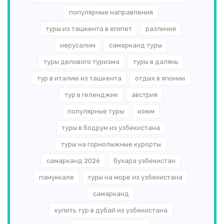
популярные направления
туры из ташкента в египет
различия
иерусалим
самарканд туры
туры делового туризма
туры в далянь
тур в италию из ташкента
отдых в японии
тур в геленджик
австрия
популярные туры
изюм
туры в бодрум из узбекистана
туры на горнолыжные курорты
самарканд 2026
бухара узбекистан
памуккале
туры на море из узбекистана
самарканд
купить тур в дубай из узбекистана