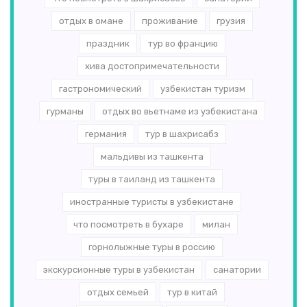
отдых в омане
проживание
грузия
праздник
тур во францию
хива достопримечательности
гастрономический
узбекистан туризм
гурманы
отдых во вьетнаме из узбекистана
германия
тур в шахрисабз
мальдивы из ташкента
туры в таиланд из ташкента
иностранные туристы в узбекистане
что посмотреть в бухаре
милан
горнолыжные туры в россию
экскурсионные туры в узбекистан
санатории
отдых семьей
тур в китай