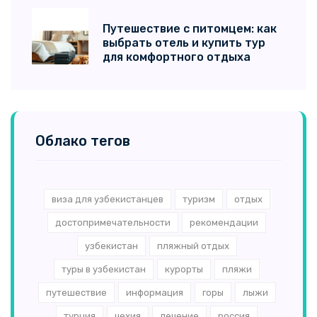
Путешествие с питомцем: как
выбрать отель и купить тур
для комфортного отдыха
Облако тегов
виза для узбекистанцев
туризм
отдых
достопримечательности
рекомендации
узбекистан
пляжный отдых
туры в узбекистан
курорты
пляжи
путешествие
информация
горы
лыжи
турция
чехия
лечение
россия