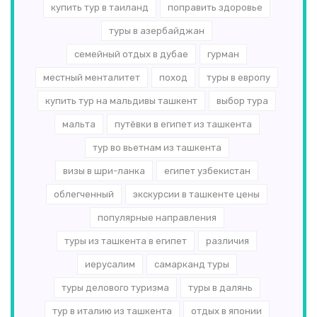
купить тур в таиланд
поправить здоровье
туры в азербайджан
семейный отдых в дубае
гурман
местный менталитет
поход
туры в европу
купить тур на мальдивы ташкент
выбор тура
мальта
путёвки в египет из ташкента
тур во вьетнам из ташкента
визы в шри-ланка
египет узбекистан
облегченный
экскурсии в ташкенте цены
популярные направления
туры из ташкента в египет
различия
иерусалим
самарканд туры
туры делового туризма
туры в далянь
тур в италию из ташкента
отдых в японии