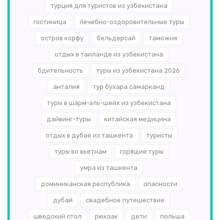
турция для туристов из узбекистана
гостиница
лечебно-оздоровительные туры
остров корфу
бельдерсай
таможня
отдых в таиланде из узбекистана
бдительность
туры из узбекистана 2026
анталия
тур бухара самарканд
туры в шарм-эль-шейх из узбекистана
дайвинг-туры
китайская медицина
отдых в дубае из ташкента
туристы
туры во вьетнам
горящие туры
умра из ташкента
доминиканская республика
опасности
дубай
свадебное путешествие
шведский стол
рюкзак
дети
польша