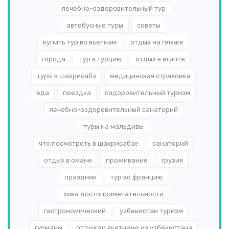
лечебно-оздоровительный тур
автобусные туры
советы
купить тур во вьетнам
отдых на пляже
города
тур в турцию
отдых в египте
туры в шахрисабз
медицинская страховка
еда
поездка
оздоровительный туризм
лечебно-оздоровительный санаторий
туры на мальдивы
что посмотреть в шахрисабзе
санаторий
отдых в омане
проживание
грузия
праздник
тур во францию
хива достопримечательности
гастрономический
узбекистан туризм
гурманы
отдых во вьетнаме из узбекистана