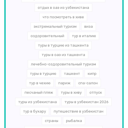
отдых в оаэ из узбекистана
что посмотреть в хиве
экстремальный туризм
виза
оздоровительный
тур в италию
туры в турцию из ташкента
туры в оаэ из ташкента
лечебно-оздоровительный туризм
туры в турцию
ташкент
кипр
тур в чехию
париж
спа-салон
песчаный пляж
туры в хиву
отпуск
туры из узбекистана
туры в узбекистан 2026
тур в бухару
путешествие в узбекистан
страны
рыбалка