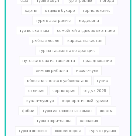
сша
туры в сеул
тур в грецию
погода
карты
отдых в бухаре
горнолыжник
туры в австралию
медицина
тур во вьетнам
семейный отдых во вьетнаме
рыбная ловля
каракалпакистан
тур из ташкента во францию
путевки в оаэ из ташкента
празднование
зимняя рыбалка
иссык-куль
объекты юнеско в узбекистане
тунис
отличия
черногория
отдых 2025
куала-лумпур
корпоративный туризм
фобии
туры из ташкента в оман
жесты
туры в шри-ланка
словакия
туры в японию
южная корея
туры в грузию