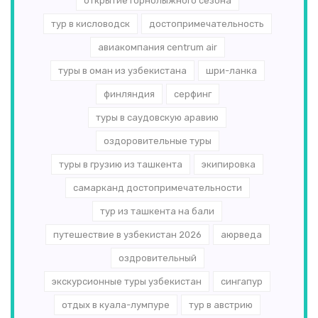
открытие горнолыжного сезона
тур в кисловодск
достопримечательность
авиакомпания centrum air
туры в оман из узбекистана
шри-ланка
финляндия
серфинг
туры в саудовскую аравию
оздоровительные туры
туры в грузию из ташкента
экипировка
самарканд достопримечательности
тур из ташкента на бали
путешествие в узбекистан 2026
аюрведа
оздровительный
экскурсионные туры узбекистан
сингапур
отдых в куала-лумпуре
тур в австрию