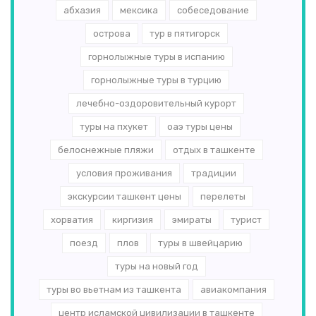
абхазия
мексика
собеседование
острова
тур в пятигорск
горнолыжные туры в испанию
горнолыжные туры в турцию
лечебно-оздоровительный курорт
туры на пхукет
оаэ туры цены
белоснежные пляжи
отдых в ташкенте
условия проживания
традиции
экскурсии ташкент цены
перелеты
хорватия
киргизия
эмираты
турист
поезд
плов
туры в швейцарию
туры на новый год
туры во вьетнам из ташкента
авиакомпания
центр исламской цивилизации в ташкенте