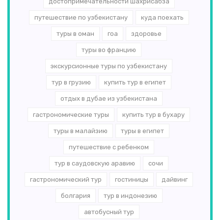
достопримечательности шахрисабза
путешествие по узбекистану
куда поехать
туры в оман
гоа
здоровье
туры во францию
экскурсионные туры по узбекистану
тур в грузию
купить тур в египет
отдых в дубае из узбекистана
гастрономические туры
купить тур в бухару
туры в малайзию
туры в египет
путешествие с ребенком
тур в саудовскую аравию
сочи
гастрономический тур
гостиницы
дайвинг
болгария
тур в индонезию
автобусный тур