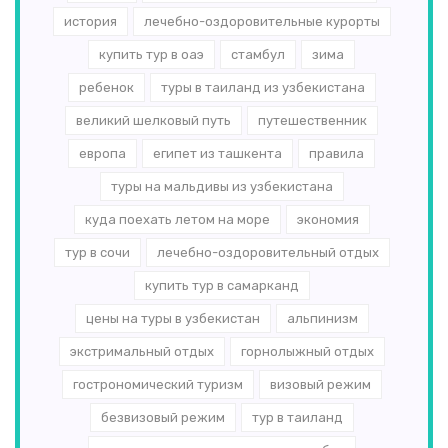
история
лечебно-оздоровительные курорты
купить тур в оаэ
стамбул
зима
ребенок
туры в таиланд из узбекистана
великий шелковый путь
путешественник
европа
египет из ташкента
правила
туры на мальдивы из узбекистана
куда поехать летом на море
экономия
тур в сочи
лечебно-оздоровительный отдых
купить тур в самарканд
цены на туры в узбекистан
альпинизм
экстримальный отдых
горнолыжный отдых
гострономический туризм
визовый режим
безвизовый режим
тур в таиланд