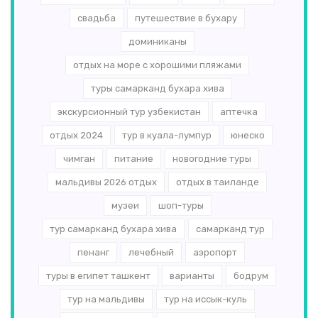
свадьба
путешествие в бухару
доминиканы
отдых на море с хорошими пляжами
туры самарканд бухара хива
экскурсионный тур узбекистан
аптечка
отдых 2024
тур в куала-лумпур
юнеско
чимган
питание
новогодние туры
мальдивы 2026 отдых
отдых в таиланде
музеи
шоп-туры
тур самарканд бухара хива
самарканд тур
пенанг
лечебный
аэропорт
туры в египет ташкент
варианты
бодрум
тур на мальдивы
тур на иссык-куль