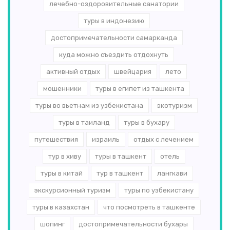
лечебно-оздоровительные санатории
туры в индонезию
достопримечательности самарканда
куда можно съездить отдохнуть
активный отдых
швейцария
лето
мошенники
туры в египет из ташкента
туры во вьетнам из узбекистана
экотуризм
туры в таиланд
туры в бухару
путешествия
израиль
отдых с лечением
тур в хиву
туры в ташкент
отель
туры в китай
тур в ташкент
лангкави
экскурсионный туризм
туры по узбекистану
туры в казахстан
что посмотреть в ташкенте
шопинг
достопримечательности бухары