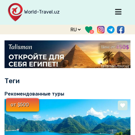
World-Travel.uz
Главная
0
Направления
Туры
Тур. фирмы
Табло прилета
Теги
О туризме
О проекте
Рекомендованные туры
Войти
от $500
Зарегистрироваться
support@world-travel.uz