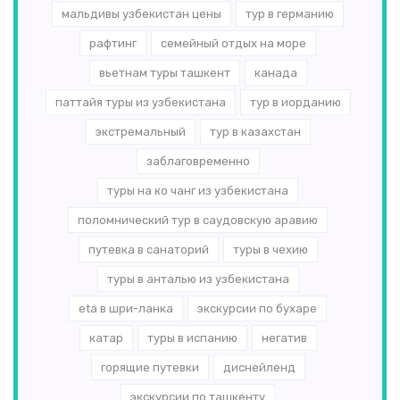
мальдивы узбекистан цены
тур в германию
рафтинг
семейный отдых на море
вьетнам туры ташкент
канада
паттайя туры из узбекистана
тур в иорданию
экстремальный
тур в казахстан
заблаговременно
туры на ко чанг из узбекистана
поломнический тур в саудовскую аравию
путевка в санаторий
туры в чехию
туры в анталью из узбекистана
eta в шри-ланка
экскурсии по бухаре
катар
туры в испанию
негатив
горящие путевки
диснейленд
экскурсии по ташкенту