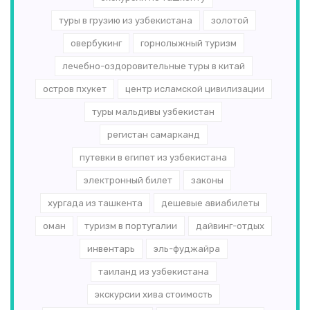
туры в грузию из узбекистана
золотой
овербукинг
горнолыжный туризм
лечебно-оздоровительные туры в китай
остров пхукет
центр исламской цивилизации
туры мальдивы узбекистан
регистан самарканд
путевки в египет из узбекистана
электронный билет
законы
хургада из ташкента
дешевые авиабилеты
оман
туризм в португалии
дайвинг-отдых
инвентарь
эль-­фуджайра
таиланд из узбекистана
экскурсии хива стоимость