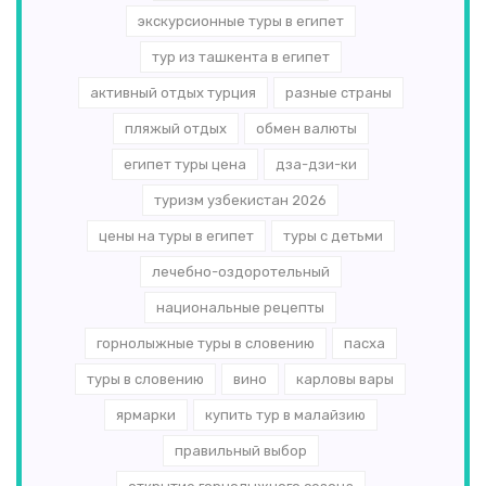
экскурсионные туры в египет
тур из ташкента в египет
активный отдых турция
разные страны
пляжый отдых
обмен валюты
египет туры цена
дза-дзи-ки
туризм узбекистан 2026
цены на туры в египет
туры с детьми
лечебно-оздоротельный
национальные рецепты
горнолыжные туры в словению
пасха
туры в словению
вино
карловы вары
ярмарки
купить тур в малайзию
правильный выбор