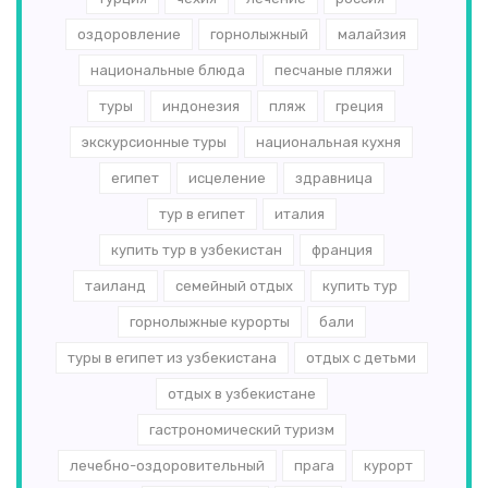
оздоровление
горнолыжный
малайзия
национальные блюда
песчаные пляжи
туры
индонезия
пляж
греция
экскурсионные туры
национальная кухня
египет
исцеление
здравница
тур в египет
италия
купить тур в узбекистан
франция
таиланд
семейный отдых
купить тур
горнолыжные курорты
бали
туры в египет из узбекистана
отдых с детьми
отдых в узбекистане
гастрономический туризм
лечебно-оздоровительный
прага
курорт