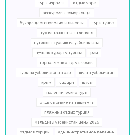
тур в израиль
отдых море
экскурсии в самарканде
бухара достопримечательности
тур в тунис
тур из ташкента в таиланд
путевки в турцию из узбекистана
лучшие курорты турции
рим
горнолыжные туры в чехию
туры из узбекистана в оаэ
виза в узбекистан
крым
сафари
шубы
поломнические туры
отдых в омане из ташкента
пляжный отдых турция
мальдивы узбекистан цены 2026
отдых в турции
административное деление