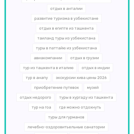
отдых в анталии
развитие туризма в узбекистане
отдых в египте из ташкента
таиланд туры из узбекистана
туры в паттайю из узбекистана
авиакомпании
отдых в грузии
тур из ташкента в италию
отдых в индии
тур в анапу
экскурсии хива цены 2026
приобретение путевок
музей
отдых недорого
туры в хургаду из ташкента
тур на гоа
где можно отдохнуть
туры для гурманов
лечебно-оздоровитьельные санатории