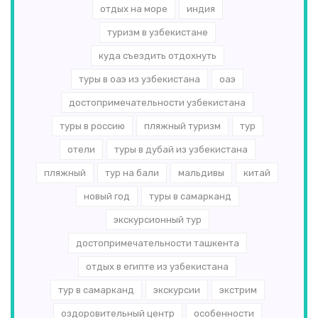
отдых на море
индия
туризм в узбекистане
куда съездить отдохнуть
туры в оаэ из узбекистана
оаэ
достопримечательности узбекистана
туры в россию
пляжный туризм
тур
отели
туры в дубай из узбекистана
пляжный
тур на бали
мальдивы
китай
новый год
туры в самарканд
экскурсионный тур
достопримечательности ташкента
отдых в египте из узбекистана
тур в самарканд
экскурсии
экстрим
оздоровительный центр
особенности