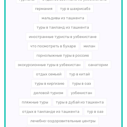
германия
тур в шахрисабз
мальдивы из ташкента
туры в таиланд из ташкента
иностранные туристы в узбекистане
что посмотреть в бухаре
милан
горнолыжные туры в россию
экскурсионные туры в узбекистан
санатории
отдых семьей
тур в китай
туры в киргизию
туры в оаэ
деловой туризм
узбекистан
пляжные туры
туры в дубай из ташкента
отдых в таиланде из ташкента
тур в оаэ
лечебно-оздоровительные центры