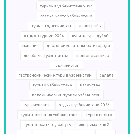
туризм в узбекистане 2026
святые места узбекистана
туры в таджикистан
ловля рыбы
отдых в турции 2026
купить тур в дубай
испания
достопримечательности города
лечебные туры в китай
шенгенская виза
таджикистан
гастрономические туры в узбекистан
салала
туризм узбекистана
казахстан
паломнический туризм узбекистан
тур в испанию
отдых в узбекистане 2026
туры в нячанг из узбекистана
туры в индию
куда поехать отдохнуть
экстримальный