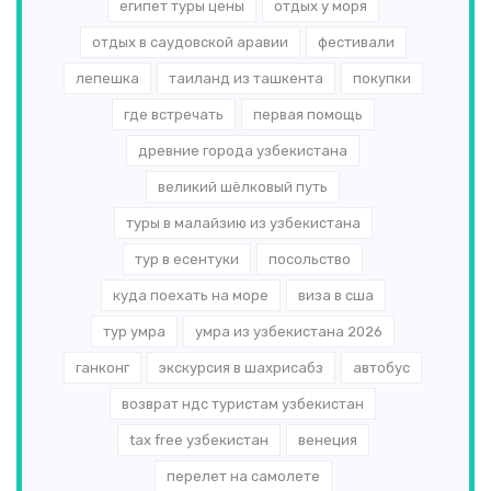
египет туры цены
отдых у моря
отдых в саудовской аравии
фестивали
лепешка
таиланд из ташкента
покупки
где встречать
первая помощь
древние города узбекистана
великий шёлковый путь
туры в малайзию из узбекистана
тур в есентуки
посольство
куда поехать на море
виза в сша
тур умра
умра из узбекистана 2026
ганконг
экскурсия в шахрисабз
автобус
возврат ндс туристам узбекистан
tax free узбекистан
венеция
перелет на самолете