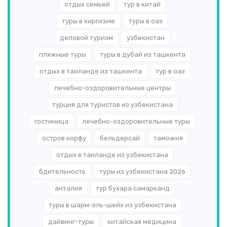
отдых семьей
тур в китай
туры в киргизию
туры в оаэ
деловой туризм
узбекистан
пляжные туры
туры в дубай из ташкента
отдых в таиланде из ташкента
тур в оаэ
лечебно-оздоровительные центры
турция для туристов из узбекистана
гостиница
лечебно-оздоровительные туры
остров корфу
бельдерсай
таможня
отдых в таиланде из узбекистана
бдительность
туры из узбекистана 2026
анталия
тур бухара самарканд
туры в шарм-эль-шейх из узбекистана
дайвинг-туры
китайская медицина