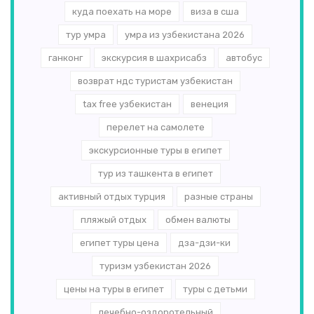
куда поехать на море
виза в сша
тур умра
умра из узбекистана 2026
ганконг
экскурсия в шахрисабз
автобус
возврат ндс туристам узбекистан
tax free узбекистан
венеция
перелет на самолете
экскурсионные туры в египет
тур из ташкента в египет
активный отдых турция
разные страны
пляжый отдых
обмен валюты
египет туры цена
дза-дзи-ки
туризм узбекистан 2026
цены на туры в египет
туры с детьми
лечебно-оздоротельный