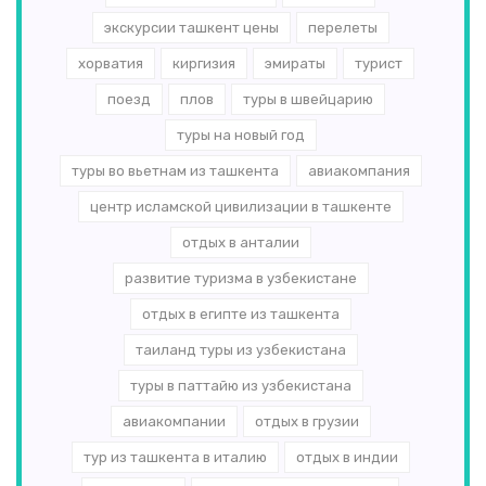
экскурсии ташкент цены
перелеты
хорватия
киргизия
эмираты
турист
поезд
плов
туры в швейцарию
туры на новый год
туры во вьетнам из ташкента
авиакомпания
центр исламской цивилизации в ташкенте
отдых в анталии
развитие туризма в узбекистане
отдых в египте из ташкента
таиланд туры из узбекистана
туры в паттайю из узбекистана
авиакомпании
отдых в грузии
тур из ташкента в италию
отдых в индии