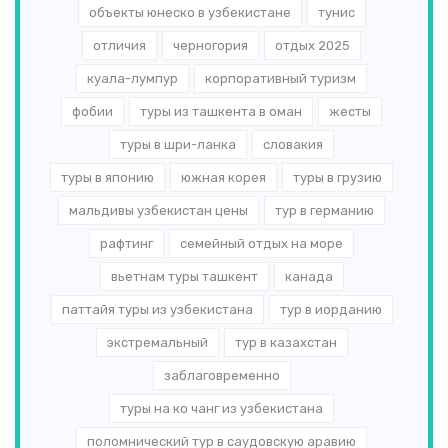
объекты юнеско в узбекистане
тунис
отличия
черногория
отдых 2025
куала-лумпур
корпоративный туризм
фобии
туры из ташкента в оман
жесты
туры в шри-ланка
словакия
туры в японию
южная корея
туры в грузию
мальдивы узбекистан цены
тур в германию
рафтинг
семейный отдых на море
вьетнам туры ташкент
канада
паттайя туры из узбекистана
тур в иорданию
экстремальный
тур в казахстан
заблаговременно
туры на ко чанг из узбекистана
поломнический тур в саудовскую аравию