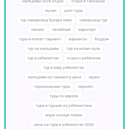
мальдивы 2026 отдых
отдых в таиланде
музеи
шоп-туры
тур самарканд бухара хива
самарканд тур
пенанг
лечебный
аэропорт
туры в египет ташкент
варианты
бодрум
тур на мальдивы
тур на иссык-куль
тур в узбекистан
отдых с ребенком
тур в хиву узбекистан
мальдивы из ташкента цена
круиз
горнолыжные туры
перелет
туры по европе
туры в турцию из узбекистана
море солнце пляжи
цены на туры в узбекистан 2026