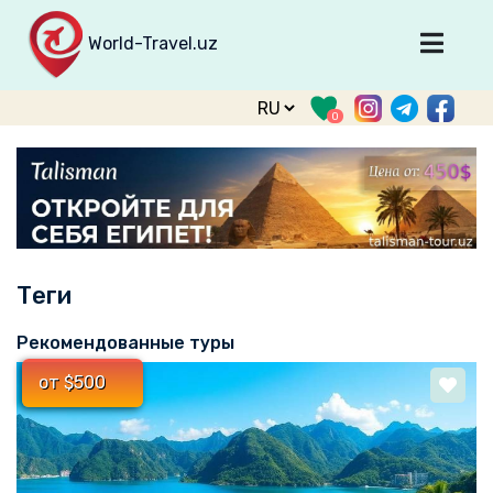
World-Travel.uz
Главная
0
Направления
Туры
Тур. фирмы
Табло прилета
Теги
О туризме
О проекте
Рекомендованные туры
Войти
от $500
Зарегистрироваться
support@world-travel.uz