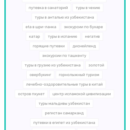
путевка в санаторий
туры в чехию
туры в анталью из узбекистана
eta в шри-ланка
экскурсии по бухаре
катар
туры в испанию
негатив
горящие путевки
диснейленд
экскурсии по ташкенту
туры в грузию из узбекистана
золотой
овербукинг
горнолыжный туризм
лечебно-оздоровительные туры в китай
остров пхукет
центр исламской цивилизации
туры мальдивы узбекистан
регистан самарканд
путевки в египет из узбекистана