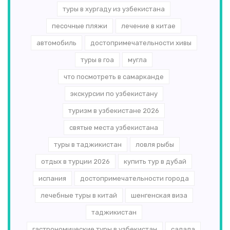
туры в хургаду из узбекистана
песочные пляжи
лечение в китае
автомобиль
достопримечательности хивы
туры в гоа
мугла
что посмотреть в самарканде
экскурсии по узбекистану
туризм в узбекистане 2026
святые места узбекистана
туры в таджикистан
ловля рыбы
отдых в турции 2026
купить тур в дубай
испания
достопримечательности города
лечебные туры в китай
шенгенская виза
таджикистан
гастрономические туры в узбекистан
салала