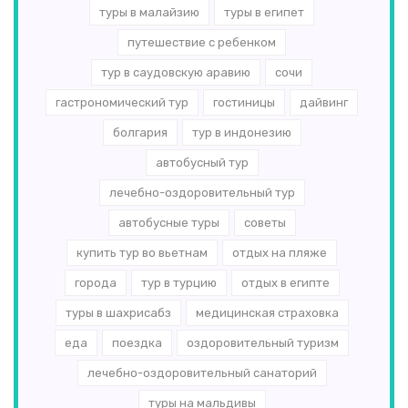
туры в малайзию
туры в египет
путешествие с ребенком
тур в саудовскую аравию
сочи
гастрономический тур
гостиницы
дайвинг
болгария
тур в индонезию
автобусный тур
лечебно-оздоровительный тур
автобусные туры
советы
купить тур во вьетнам
отдых на пляже
города
тур в турцию
отдых в египте
туры в шахрисабз
медицинская страховка
еда
поездка
оздоровительный туризм
лечебно-оздоровительный санаторий
туры на мальдивы