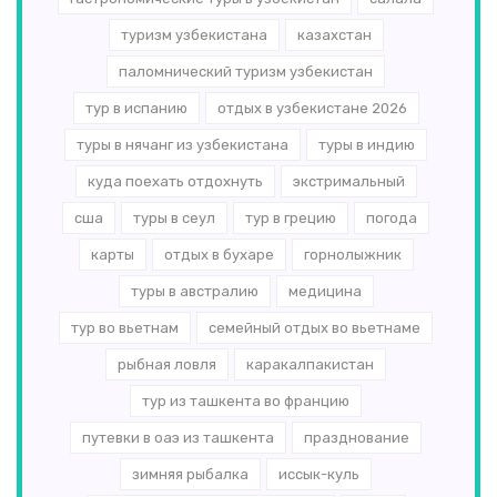
туризм узбекистана
казахстан
паломнический туризм узбекистан
тур в испанию
отдых в узбекистане 2026
туры в нячанг из узбекистана
туры в индию
куда поехать отдохнуть
экстримальный
сша
туры в сеул
тур в грецию
погода
карты
отдых в бухаре
горнолыжник
туры в австралию
медицина
тур во вьетнам
семейный отдых во вьетнаме
рыбная ловля
каракалпакистан
тур из ташкента во францию
путевки в оаэ из ташкента
празднование
зимняя рыбалка
иссык-куль