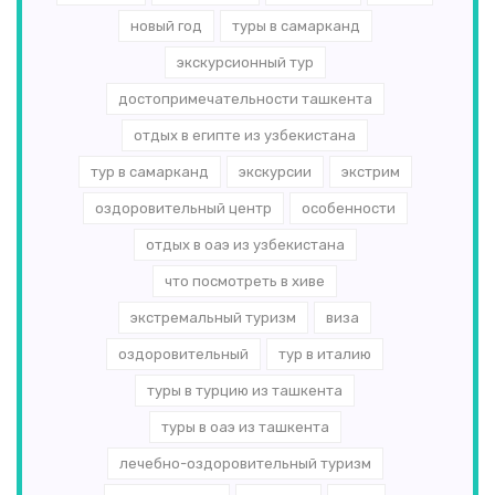
новый год
туры в самарканд
экскурсионный тур
достопримечательности ташкента
отдых в египте из узбекистана
тур в самарканд
экскурсии
экстрим
оздоровительный центр
особенности
отдых в оаэ из узбекистана
что посмотреть в хиве
экстремальный туризм
виза
оздоровительный
тур в италию
туры в турцию из ташкента
туры в оаэ из ташкента
лечебно-оздоровительный туризм