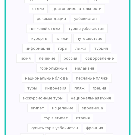
отдых
достопримечательности
рекомендации
узбекистан
пляжный отдых
туры в узбекистан
курорты
пляжи
путешествие
информация
горы
лыжи
турция
чехия
лечение
россия
оздоровление
горнолыжный
малайзия
национальные блюда
песчаные пляжи
туры
индонезия
пляж
греция
экскурсионные туры
национальная кухня
египет
исцеление
здравница
тур в египет
италия
купить тур в узбекистан
франция