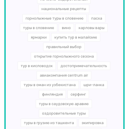
национальные рецепты
горнолыжные туры в словению
пасха
туры в словению
вино
карловы вары
ярмарки
купить тур в малайзию
правильный выбор
открытие горнолыжного сезона
тур в кисловодск
достопримечательность
авиакомпания centrum air
туры в оман из узбекистана
шри-ланка
финляндия
серфинг
туры в саудовскую аравию
оздоровительные туры
туры в грузию из ташкента
экипировка