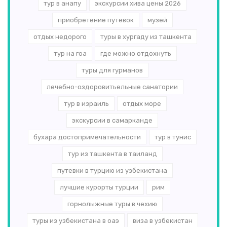
тур в анапу
экскурсии хива цены 2026
приобретение путевок
музей
отдых недорого
туры в хургаду из ташкента
тур на гоа
где можно отдохнуть
туры для гурманов
лечебно-оздоровитьельные санатории
тур в израиль
отдых море
экскурсии в самарканде
бухара достопримечательности
тур в тунис
тур из ташкента в таиланд
путевки в турцию из узбекистана
лучшие курорты турции
рим
горнолыжные туры в чехию
туры из узбекистана в оаэ
виза в узбекистан