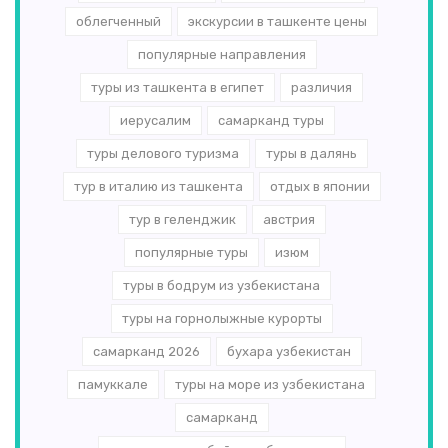
облегченный
экскурсии в ташкенте цены
популярные направления
туры из ташкента в египет
различия
иерусалим
самарканд туры
туры делового туризма
туры в далянь
тур в италию из ташкента
отдых в японии
тур в геленджик
австрия
популярные туры
изюм
туры в бодрум из узбекистана
туры на горнолыжные курорты
самарканд 2026
бухара узбекистан
памуккале
туры на море из узбекистана
самарканд