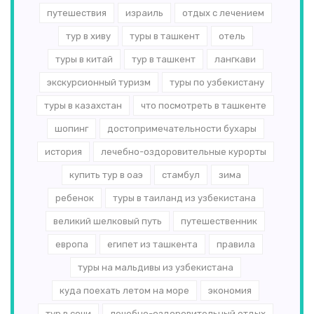
путешествия
израиль
отдых с лечением
тур в хиву
туры в ташкент
отель
туры в китай
тур в ташкент
лангкави
экскурсионный туризм
туры по узбекистану
туры в казахстан
что посмотреть в ташкенте
шопинг
достопримечательности бухары
история
лечебно-оздоровительные курорты
купить тур в оаэ
стамбул
зима
ребенок
туры в таиланд из узбекистана
великий шелковый путь
путешественник
европа
египет из ташкента
правила
туры на мальдивы из узбекистана
куда поехать летом на море
экономия
тур в сочи
лечебно-оздоровительный отдых