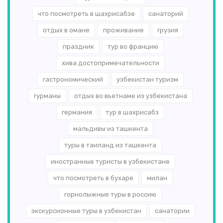
что посмотреть в шахрисабзе
санаторий
отдых в омане
проживание
грузия
праздник
тур во францию
хива достопримечательности
гастрономический
узбекистан туризм
гурманы
отдых во вьетнаме из узбекистана
германия
тур в шахрисабз
мальдивы из ташкента
туры в таиланд из ташкента
иностранные туристы в узбекистане
что посмотреть в бухаре
милан
горнолыжные туры в россию
экскурсионные туры в узбекистан
санатории