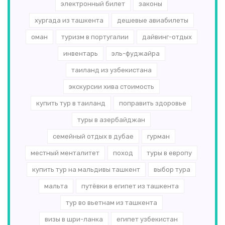
электронный билет
законы
хургада из ташкента
дешевые авиабилеты
оман
туризм в португалии
дайвинг-отдых
инвентарь
эль-­фуджайра
таиланд из узбекистана
экскурсии хива стоимость
купить тур в таиланд
поправить здоровье
туры в азербайджан
семейный отдых в дубае
гурман
местный менталитет
поход
туры в европу
купить тур на мальдивы ташкент
выбор тура
мальта
путёвки в египет из ташкента
тур во вьетнам из ташкента
визы в шри-ланка
египет узбекистан