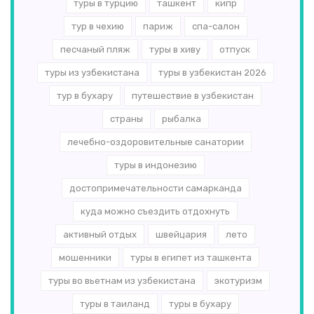
туры в турцию
ташкент
кипр
тур в чехию
париж
спа-салон
песчаный пляж
туры в хиву
отпуск
туры из узбекистана
туры в узбекистан 2026
тур в бухару
путешествие в узбекистан
страны
рыбалка
лечебно-оздоровительные санатории
туры в индонезию
достопримечательности самарканда
куда можно съездить отдохнуть
активный отдых
швейцария
лето
мошенники
туры в египет из ташкента
туры во вьетнам из узбекистана
экотуризм
туры в таиланд
туры в бухару