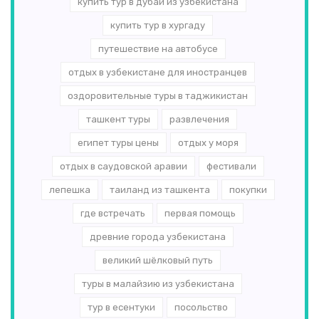
купить тур в дубай из узбекистана
купить тур в хургаду
путешествие на автобусе
отдых в узбекистане для иностранцев
оздоровительные туры в таджикистан
ташкент туры
развлечения
египет туры цены
отдых у моря
отдых в саудовской аравии
фестивали
лепешка
таиланд из ташкента
покупки
где встречать
первая помощь
древние города узбекистана
великий шёлковый путь
туры в малайзию из узбекистана
тур в есентуки
посольство