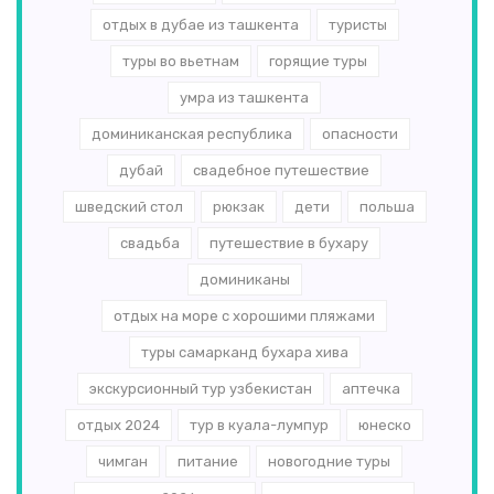
отдых в дубае из ташкента
туристы
туры во вьетнам
горящие туры
умра из ташкента
доминиканская республика
опасности
дубай
свадебное путешествие
шведский стол
рюкзак
дети
польша
свадьба
путешествие в бухару
доминиканы
отдых на море с хорошими пляжами
туры самарканд бухара хива
экскурсионный тур узбекистан
аптечка
отдых 2024
тур в куала-лумпур
юнеско
чимган
питание
новогодние туры