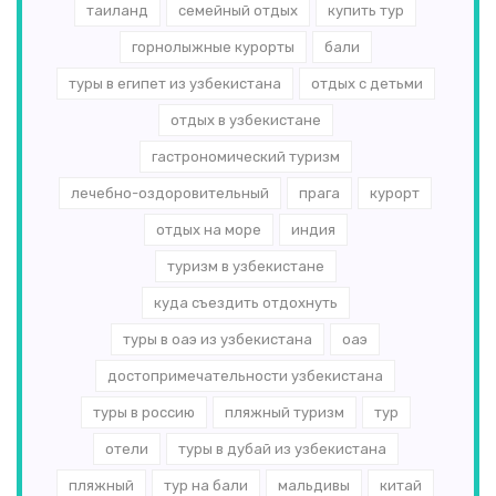
таиланд
семейный отдых
купить тур
горнолыжные курорты
бали
туры в египет из узбекистана
отдых с детьми
отдых в узбекистане
гастрономический туризм
лечебно-оздоровительный
прага
курорт
отдых на море
индия
туризм в узбекистане
куда съездить отдохнуть
туры в оаэ из узбекистана
оаэ
достопримечательности узбекистана
туры в россию
пляжный туризм
тур
отели
туры в дубай из узбекистана
пляжный
тур на бали
мальдивы
китай