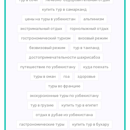
купить тур в самарканд
цены на туры в узбекистан
альпинизм
экстримальный отдых
горнолыжный отдых
гострономический туризм
визовый режим
безвизовый режим
тур в таиланд
достопримечательности шахрисабза
путешествие по узбекистану
куда поехать
туры в оман
гоа
здоровье
туры во францию
экскурсионные туры по узбекистану
тур в грузию
купить тур в египет
отдых в дубае из узбекистана
гастрономические туры
купить тур в бухару