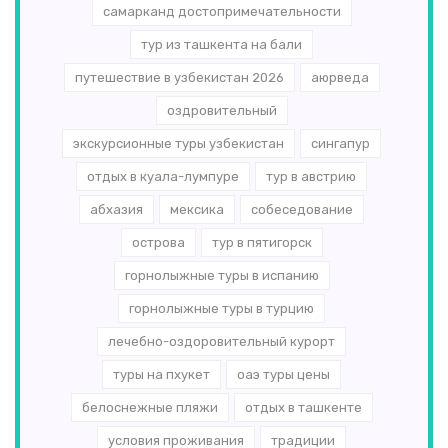
самарканд достопримечательности
тур из ташкента на бали
путешествие в узбекистан 2026
аюрведа
оздровительный
экскурсионные туры узбекистан
сингапур
отдых в куала-лумпуре
тур в австрию
абхазия
мексика
собеседование
острова
тур в пятигорск
горнолыжные туры в испанию
горнолыжные туры в турцию
лечебно-оздоровительный курорт
туры на пхукет
оаэ туры цены
белоснежные пляжи
отдых в ташкенте
условия проживания
традиции