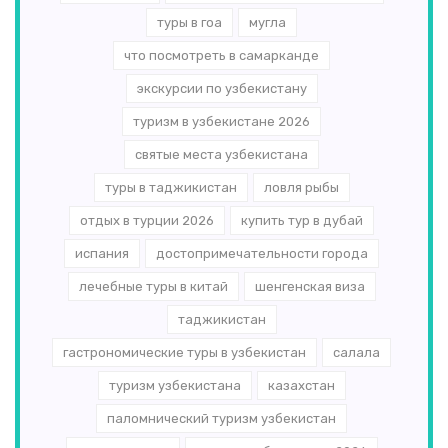
туры в гоа
мугла
что посмотреть в самарканде
экскурсии по узбекистану
туризм в узбекистане 2026
святые места узбекистана
туры в таджикистан
ловля рыбы
отдых в турции 2026
купить тур в дубай
испания
достопримечательности города
лечебные туры в китай
шенгенская виза
таджикистан
гастрономические туры в узбекистан
салала
туризм узбекистана
казахстан
паломнический туризм узбекистан