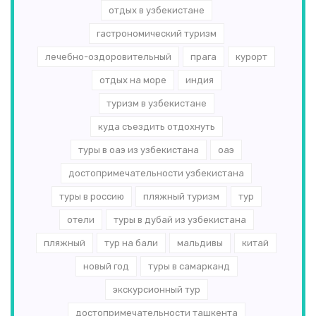
отдых в узбекистане
гастрономический туризм
лечебно-оздоровительный
прага
курорт
отдых на море
индия
туризм в узбекистане
куда съездить отдохнуть
туры в оаэ из узбекистана
оаэ
достопримечательности узбекистана
туры в россию
пляжный туризм
тур
отели
туры в дубай из узбекистана
пляжный
тур на бали
мальдивы
китай
новый год
туры в самарканд
экскурсионный тур
достопримечательности ташкента