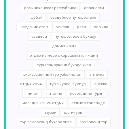
доминиканская республика
опасности
дубай
свадебное путешествие
шведский стол
рюкзак
дети
польша
свадьба
путешествие в бухару
доминиканы
отдых на море с хорошими пляжами
туры самарканд бухара хива
экскурсионный тур узбекистан
аптечка
отдых 2024
тур в куала-лумпур
юнеско
чимган
питание
новогодние туры
мальдивы 2026 отдых
отдых в таиланде
музеи
шоп-туры
тур самарканд бухара хива
самарканд тур