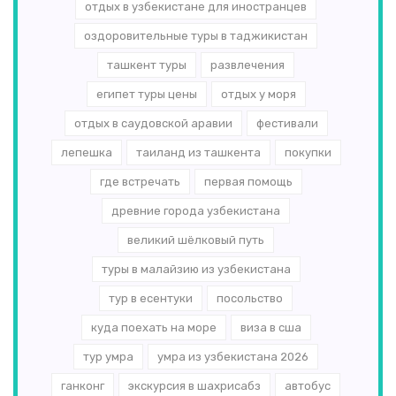
отдых в узбекистане для иностранцев
оздоровительные туры в таджикистан
ташкент туры
развлечения
египет туры цены
отдых у моря
отдых в саудовской аравии
фестивали
лепешка
таиланд из ташкента
покупки
где встречать
первая помощь
древние города узбекистана
великий шёлковый путь
туры в малайзию из узбекистана
тур в есентуки
посольство
куда поехать на море
виза в сша
тур умра
умра из узбекистана 2026
ганконг
экскурсия в шахрисабз
автобус