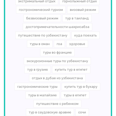
экстримальный отдых
горнолыжный отдых
гострономический туризм
визовый режим
безвизовый режим
тур в таиланд
достопримечательности шахрисабза
путешествие по узбекистану
куда поехать
туры в оман
гоа
здоровье
туры во францию
экскурсионные туры по узбекистану
тур в грузию
купить тур в египет
отдых в дубае из узбекистана
гастрономические туры
купить тур в бухару
туры в малайзию
туры в египет
путешествие с ребенком
тур в саудовскую аравию
сочи