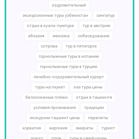
оздровительный
экскурсионные туры узбекистан
сингапур
отдых в куала-лумпуре
тур в австрию
абхазия
мексика
собеседование
острова
тур в пятигорск
горнолыжные туры в испанию
горнолыжные туры в турцию
лечебно-оздоровительный курорт
туры на пхукет
оаэ туры цены
белоснежные пляжи
отдых в ташкенте
условия проживания
традиции
экскурсии ташкент цены
перелеты
хорватия
киргизия
эмираты
турист
поезд
плов
туры в швейцарию