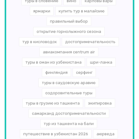
туры в словению
вино
карловы вары
ярмарки
купить тур в малайзию
правильный выбор
открытие горнолыжного сезона
тур в кисловодск
достопримечательность
авиакомпания centrum air
туры в оман из узбекистана
шри-ланка
финляндия
серфинг
туры в саудовскую аравию
оздоровительные туры
туры в грузию из ташкента
экипировка
самарканд достопримечательности
тур из ташкента на бали
путешествие в узбекистан 2026
аюрведа