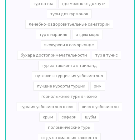
тур на гоа
где можно отдохнуть
туры для гурманов
лечебно-оздоровитьельные санатории
тур в израиль
отдых море
экскурсии в самарканде
бухара достопримечательности
тур в тунис
тур из ташкента в таиланд
путевки в турцию из узбекистана
лучшие курорты турции
рим
горнолыжные туры в чехию
туры из узбекистана в оаэ
виза в узбекистан
крым
сафари
шубы
поломнические туры
отдых в омане из ташкента