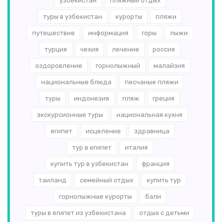
узбекистан
пляжный отдых
туры в узбекистан
курорты
пляжи
путешествие
информация
горы
лыжи
турция
чехия
лечение
россия
оздоровление
горнолыжный
малайзия
национальные блюда
песчаные пляжи
туры
индонезия
пляж
греция
экскурсионные туры
национальная кухня
египет
исцеление
здравница
тур в египет
италия
купить тур в узбекистан
франция
таиланд
семейный отдых
купить тур
горнолыжные курорты
бали
туры в египет из узбекистана
отдых с детьми