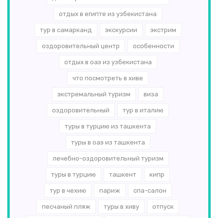
отдых в египте из узбекистана
тур в самарканд
экскурсии
экстрим
оздоровительный центр
особенности
отдых в оаэ из узбекистана
что посмотреть в хиве
экстремальный туризм
виза
оздоровительный
тур в италию
туры в турцию из ташкента
туры в оаэ из ташкента
лечебно-оздоровительный туризм
туры в турцию
ташкент
кипр
тур в чехию
париж
спа-салон
песчаный пляж
туры в хиву
отпуск