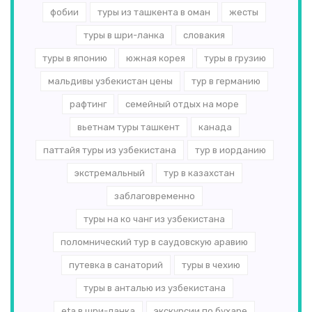
фобии
туры из ташкента в оман
жесты
туры в шри-ланка
словакия
туры в японию
южная корея
туры в грузию
мальдивы узбекистан цены
тур в германию
рафтинг
семейный отдых на море
вьетнам туры ташкент
канада
паттайя туры из узбекистана
тур в иорданию
экстремальный
тур в казахстан
заблаговременно
туры на ко чанг из узбекистана
поломнический тур в саудовскую аравию
путевка в санаторий
туры в чехию
туры в анталью из узбекистана
eta в шри-ланка
экскурсии по бухаре