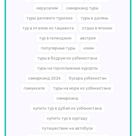
иерусалим
самарканд туры
туры делового туризма
туры в далянь
тур в италию из ташкента
отдых в японии
тур в геленджик
австрия
популярные туры
изюм
туры в бодрум из узбекистана
туры на горнолыжные курорты
самарканд 2026
бухара узбекистан
памуккале
туры на море из узбекистана
самарканд
купить тур в дубай из узбекистана
купить тур в хургаду
путешествие на автобусе