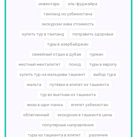
инвентарь
эль-­фуджайра
таиланд из узбекистана
экскурсии хива стоимость
купить тур в таиланд
поправить здоровье
туры в азербайджан
семейный отдых в дубае
гурман
местный менталитет
поход
туры в европу
купить тур на мальдивы ташкент
выбор тура
мальта
путёвки в египет из ташкента
тур во вьетнам из ташкента
визы в шри-ланка
египет узбекистан
облегченный
экскурсии в ташкенте цены
популярные направления
туры из ташкента в египет
различия