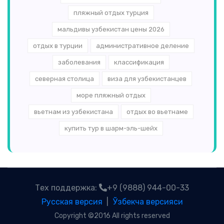
пляжный отдых турция
мальдивы узбекистан цены 2026
отдых в турции
административное деление
заболевания
классификация
северная столица
виза для узбекистанцев
море пляжный отдых
вьетнам из узбекистана
отдых во вьетнаме
купить тур в шарм-эль-шейх
Тех поддержка:
+9 (9888) 944-00-33
Русская версия
|
Ўзбекча версияси
Copyright ©2016 All rights reserved