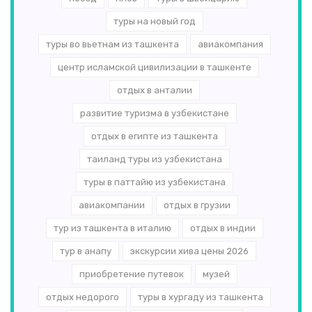
туры на новый год
туры во вьетнам из ташкента
авиакомпания
центр исламской цивилизации в ташкенте
отдых в анталии
развитие туризма в узбекистане
отдых в египте из ташкента
таиланд туры из узбекистана
туры в паттайю из узбекистана
авиакомпании
отдых в грузии
тур из ташкента в италию
отдых в индии
тур в анапу
экскурсии хива цены 2026
приобретение путевок
музей
отдых недорого
туры в хургаду из ташкента