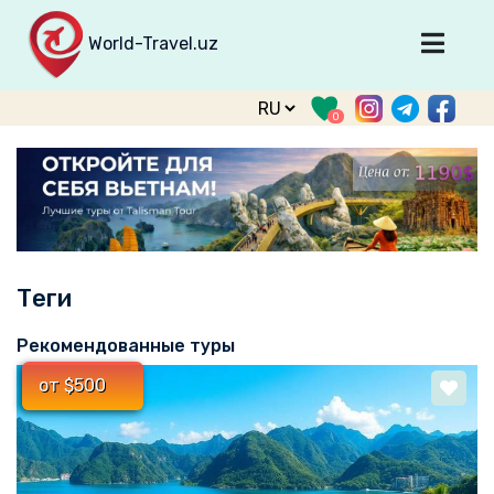
World-Travel.uz
Главная
0
Направления
Туры
Тур. фирмы
Табло прилета
Теги
О туризме
О проекте
Рекомендованные туры
Войти
от $500
Зарегистрироваться
support@world-travel.uz