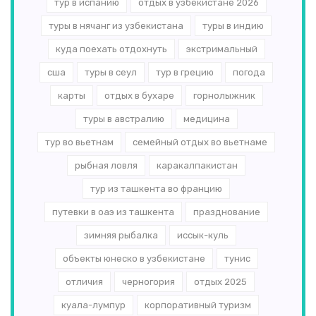
тур в испанию
отдых в узбекистане 2026
туры в нячанг из узбекистана
туры в индию
куда поехать отдохнуть
экстримальный
сша
туры в сеул
тур в грецию
погода
карты
отдых в бухаре
горнолыжник
туры в австралию
медицина
тур во вьетнам
семейный отдых во вьетнаме
рыбная ловля
каракалпакистан
тур из ташкента во францию
путевки в оаэ из ташкента
празднование
зимняя рыбалка
иссык-куль
объекты юнеско в узбекистане
тунис
отличия
черногория
отдых 2025
куала-лумпур
корпоративный туризм