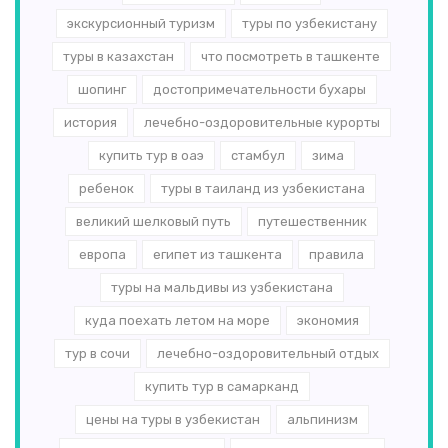
экскурсионный туризм
туры по узбекистану
туры в казахстан
что посмотреть в ташкенте
шопинг
достопримечательности бухары
история
лечебно-оздоровительные курорты
купить тур в оаэ
стамбул
зима
ребенок
туры в таиланд из узбекистана
великий шелковый путь
путешественник
европа
египет из ташкента
правила
туры на мальдивы из узбекистана
куда поехать летом на море
экономия
тур в сочи
лечебно-оздоровительный отдых
купить тур в самарканд
цены на туры в узбекистан
альпинизм