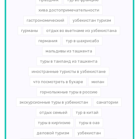
хива достопримечательности
гастрономический
узбекистан туризм
гурманы
отдых во вьетнаме из узбекистана
германия
тур в шахрисабз
мальдивы из ташкента
туры в таиланд из ташкента
иностранные туристы в узбекистане
что посмотреть в бухаре
милан
горнолыжные туры в россию
экскурсионные туры в узбекистан
санатории
отдых семьей
тур в китай
туры в киргизию
туры в оаэ
деловой туризм
узбекистан