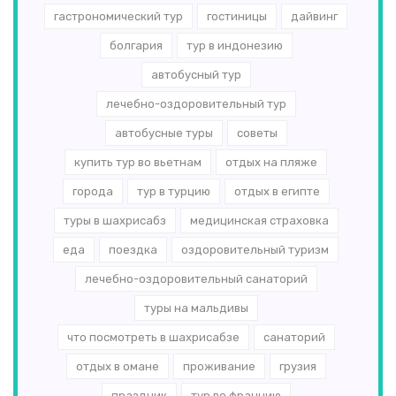
гастрономический тур
гостиницы
дайвинг
болгария
тур в индонезию
автобусный тур
лечебно-оздоровительный тур
автобусные туры
советы
купить тур во вьетнам
отдых на пляже
города
тур в турцию
отдых в египте
туры в шахрисабз
медицинская страховка
еда
поездка
оздоровительный туризм
лечебно-оздоровительный санаторий
туры на мальдивы
что посмотреть в шахрисабзе
санаторий
отдых в омане
проживание
грузия
праздник
тур во францию