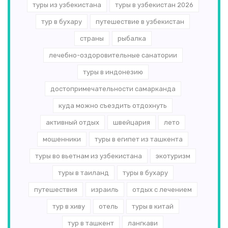
туры из узбекистана
туры в узбекистан 2026
тур в бухару
путешествие в узбекистан
страны
рыбалка
лечебно-оздоровительные санатории
туры в индонезию
достопримечательности самарканда
куда можно съездить отдохнуть
активный отдых
швейцария
лето
мошенники
туры в египет из ташкента
туры во вьетнам из узбекистана
экотуризм
туры в таиланд
туры в бухару
путешествия
израиль
отдых с лечением
тур в хиву
отель
туры в китай
тур в ташкент
лангкави