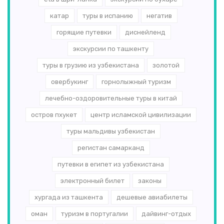
катар
туры в испанию
негатив
горящие путевки
диснейленд
экскурсии по ташкенту
туры в грузию из узбекистана
золотой
овербукинг
горнолыжный туризм
лечебно-оздоровительные туры в китай
остров пхукет
центр исламской цивилизации
туры мальдивы узбекистан
регистан самарканд
путевки в египет из узбекистана
электронный билет
законы
хургада из ташкента
дешевые авиабилеты
оман
туризм в португалии
дайвинг-отдых