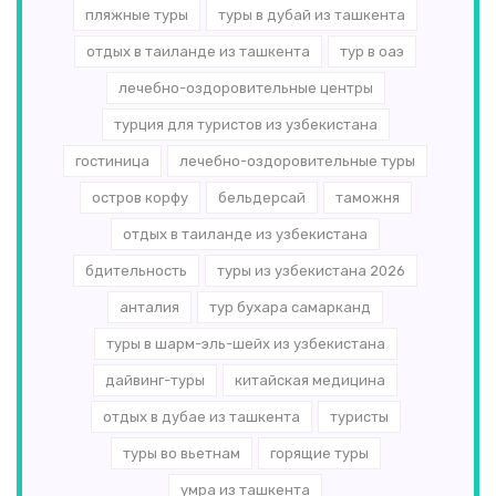
пляжные туры
туры в дубай из ташкента
отдых в таиланде из ташкента
тур в оаэ
лечебно-оздоровительные центры
турция для туристов из узбекистана
гостиница
лечебно-оздоровительные туры
остров корфу
бельдерсай
таможня
отдых в таиланде из узбекистана
бдительность
туры из узбекистана 2026
анталия
тур бухара самарканд
туры в шарм-эль-шейх из узбекистана
дайвинг-туры
китайская медицина
отдых в дубае из ташкента
туристы
туры во вьетнам
горящие туры
умра из ташкента