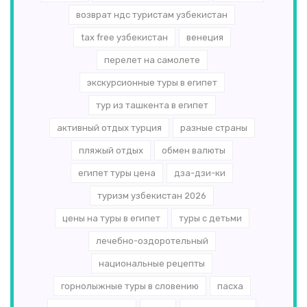
возврат ндс туристам узбекистан
tax free узбекистан
венеция
перелет на самолете
экскурсионные туры в египет
тур из ташкента в египет
активный отдых турция
разные страны
пляжый отдых
обмен валюты
египет туры цена
дза-дзи-ки
туризм узбекистан 2026
цены на туры в египет
туры с детьми
лечебно-оздоротельный
национальные рецепты
горнолыжные туры в словению
пасха