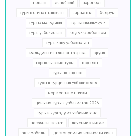
пенанг
лечебный
аэропорт
туры в египет ташкент
варианты
бодрум
тур на мальдивы
тур на иссык-куль
тур в узбекистан
отдых с ребенком
тур в хиву узбекистан
мальдивы из ташкента цена
круиз
горнолыжные туры
перелет
туры по европе
туры в турцию из узбекистана
море солнце пляжи
цены на туры в узбекистан 2026
туры в хургаду из узбекистана
песочные пляжи
лечение в китае
автомобиль
достопримечательности хивы