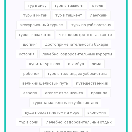
тур в хиву
туры в ташкент
отель
туры в китай
тур в ташкент
лангкави
экскурсионный туризм
туры по узбекистану
туры в казахстан
что посмотреть в ташкенте
шопинг
достопримечательности бухары
история
лечебно-оздоровительные курорты
купить тур в оаэ
стамбул
зима
ребенок
туры в таиланд из узбекистана
великий шелковый путь
путешественник
европа
египет из ташкента
правила
туры на мальдивы из узбекистана
куда поехать летом на море
экономия
тур в сочи
лечебно-оздоровительный отдых
купить тур в самарканд