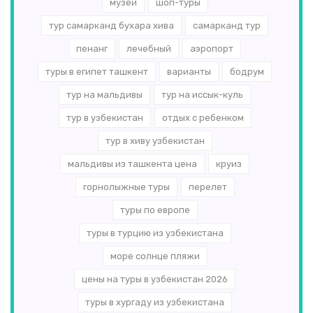
музеи
шоп-туры
тур самарканд бухара хива
самарканд тур
пенанг
лечебный
аэропорт
туры в египет ташкент
варианты
бодрум
тур на мальдивы
тур на иссык-куль
тур в узбекистан
отдых с ребенком
тур в хиву узбекистан
мальдивы из ташкента цена
круиз
горнолыжные туры
перелет
туры по европе
туры в турцию из узбекистана
море солнце пляжи
цены на туры в узбекистан 2026
туры в хургаду из узбекистана