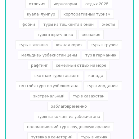
отличия
черногория
отдых 2025
куала-лумпур
корпоративный туризм
фобии
туры из ташкента в оман
жесты
туры в шри-ланка
словакия
туры в японию
южная корея
туры в грузию
мальдивы узбекистан цены
тур в германию
рафтинг
семейный отдых на море
вьетнам туры ташкент
канада
паттайя туры из узбекистана
тур в иорданию
экстремальный
тур в казахстан
заблаговременно
туры на ко чанг из узбекистана
поломнический тур в саудовскую аравию
путевка в санаторий
туры в чехию