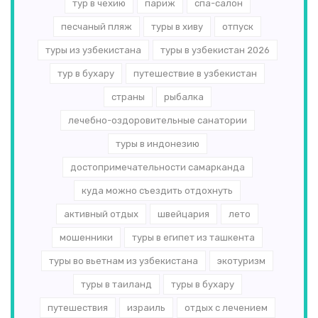
тур в чехию
париж
спа-салон
песчаный пляж
туры в хиву
отпуск
туры из узбекистана
туры в узбекистан 2026
тур в бухару
путешествие в узбекистан
страны
рыбалка
лечебно-оздоровительные санатории
туры в индонезию
достопримечательности самарканда
куда можно съездить отдохнуть
активный отдых
швейцария
лето
мошенники
туры в египет из ташкента
туры во вьетнам из узбекистана
экотуризм
туры в таиланд
туры в бухару
путешествия
израиль
отдых с лечением