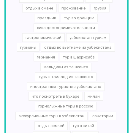
отдых в омане
проживание
грузия
праздник
тур во францию
хива достопримечательности
гастрономический
узбекистан туризм
гурманы
отдых во вьетнаме из узбекистана
германия
тур в шахрисабз
мальдивы из ташкента
туры в таиланд из ташкента
иностранные туристы в узбекистане
что посмотреть в бухаре
милан
горнолыжные туры в россию
экскурсионные туры в узбекистан
санатории
отдых семьей
тур в китай