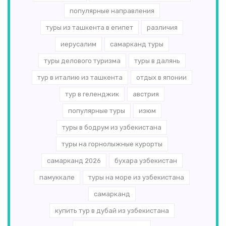
популярные направления
туры из ташкента в египет
различия
иерусалим
самарканд туры
туры делового туризма
туры в далянь
тур в италию из ташкента
отдых в японии
тур в геленджик
австрия
популярные туры
изюм
туры в бодрум из узбекистана
туры на горнолыжные курорты
самарканд 2026
бухара узбекистан
памуккале
туры на море из узбекистана
самарканд
купить тур в дубай из узбекистана