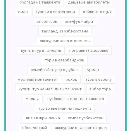
хургада из ташкента
дешевые авиабилеты
оман
туризм в португалии
дайвинг-отдых
инвентарь
эль-­фуджайра
таиланд из узбекистана
экскурсии хива стоимость
купить тур в таиланд
поправить здоровье
туры в азербайджан
семейный отдых в дубае
гурман
местный менталитет
поход
туры в европу
купить тур на мальдивы ташкент
выбор тура
мальта
путёвки в египет из ташкента
тур во вьетнам из ташкента
визы в шри-ланка
египет узбекистан
облегченный
экскурсии в ташкенте цены