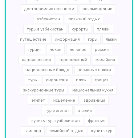
достопримечательности
рекомендации
узбекистан
пляжный отдых
туры в узбекистан
курорты
пляжи
путешествие
информация
горы
лыжи
турция
чехия
лечение
россия
оздоровление
горнолыжный
малайзия
национальные блюда
песчаные пляжи
туры
индонезия
пляж
греция
экскурсионные туры
национальная кухня
египет
исцеление
здравница
тур в египет
италия
купить тур в узбекистан
франция
таиланд
семейный отдых
купить тур