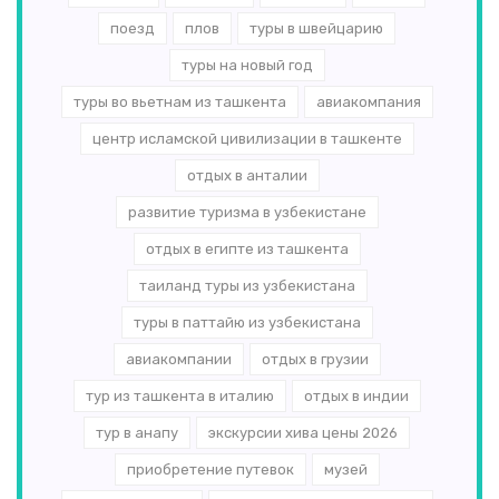
поезд
плов
туры в швейцарию
туры на новый год
туры во вьетнам из ташкента
авиакомпания
центр исламской цивилизации в ташкенте
отдых в анталии
развитие туризма в узбекистане
отдых в египте из ташкента
таиланд туры из узбекистана
туры в паттайю из узбекистана
авиакомпании
отдых в грузии
тур из ташкента в италию
отдых в индии
тур в анапу
экскурсии хива цены 2026
приобретение путевок
музей