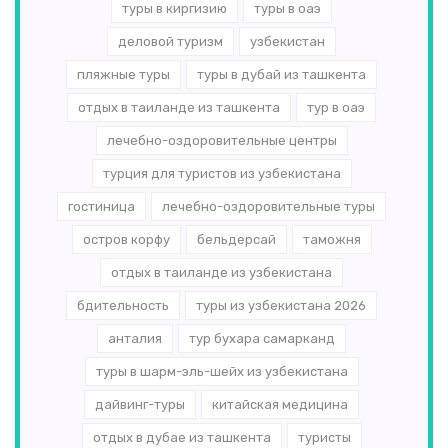
туры в киргизию
туры в оаэ
деловой туризм
узбекистан
пляжные туры
туры в дубай из ташкента
отдых в таиланде из ташкента
тур в оаэ
лечебно-оздоровительные центры
турция для туристов из узбекистана
гостиница
лечебно-оздоровительные туры
остров корфу
бельдерсай
таможня
отдых в таиланде из узбекистана
бдительность
туры из узбекистана 2026
анталия
тур бухара самарканд
туры в шарм-эль-шейх из узбекистана
дайвинг-туры
китайская медицина
отдых в дубае из ташкента
туристы