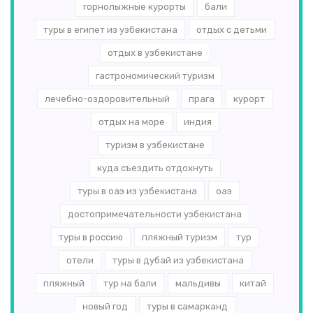
горнолыжные курорты
бали
туры в египет из узбекистана
отдых с детьми
отдых в узбекистане
гастрономический туризм
лечебно-оздоровительный
прага
курорт
отдых на море
индия
туризм в узбекистане
куда съездить отдохнуть
туры в оаэ из узбекистана
оаэ
достопримечательности узбекистана
туры в россию
пляжный туризм
тур
отели
туры в дубай из узбекистана
пляжный
тур на бали
мальдивы
китай
новый год
туры в самарканд