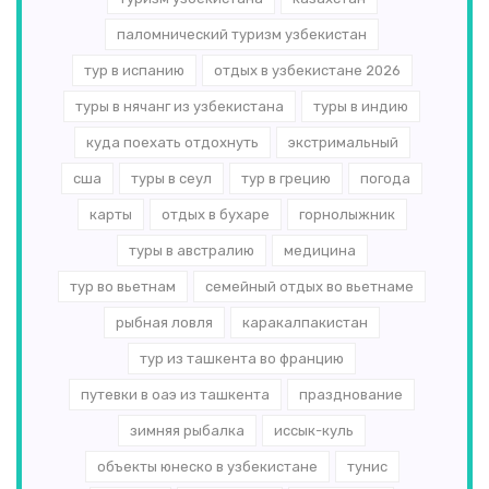
паломнический туризм узбекистан
тур в испанию
отдых в узбекистане 2026
туры в нячанг из узбекистана
туры в индию
куда поехать отдохнуть
экстримальный
сша
туры в сеул
тур в грецию
погода
карты
отдых в бухаре
горнолыжник
туры в австралию
медицина
тур во вьетнам
семейный отдых во вьетнаме
рыбная ловля
каракалпакистан
тур из ташкента во францию
путевки в оаэ из ташкента
празднование
зимняя рыбалка
иссык-куль
объекты юнеско в узбекистане
тунис