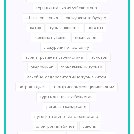
туры в анталью из узбекистана
eta в шри-ланка
экскурсии по бухаре
катар
туры в испанию
негатив
горящие путевки
диснейленд
экскурсии по ташкенту
туры в грузию из узбекистана
золотой
овербукинг
горнолыжный туризм
лечебно-оздоровительные туры в китай
остров пхукет
центр исламской цивилизации
туры мальдивы узбекистан
регистан самарканд
путевки в египет из узбекистана
электронный билет
законы