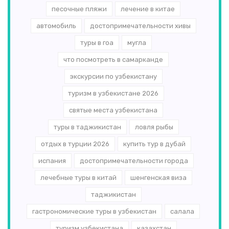
песочные пляжи
лечение в китае
автомобиль
достопримечательности хивы
туры в гоа
мугла
что посмотреть в самарканде
экскурсии по узбекистану
туризм в узбекистане 2026
святые места узбекистана
туры в таджикистан
ловля рыбы
отдых в турции 2026
купить тур в дубай
испания
достопримечательности города
лечебные туры в китай
шенгенская виза
таджикистан
гастрономические туры в узбекистан
салала
туризм узбекистана
казахстан