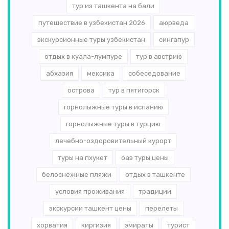
тур из ташкента на бали
путешествие в узбекистан 2026
аюрведа
экскурсионные туры узбекистан
сингапур
отдых в куала-лумпуре
тур в австрию
абхазия
мексика
собеседование
острова
тур в пятигорск
горнолыжные туры в испанию
горнолыжные туры в турцию
лечебно-оздоровительный курорт
туры на пхукет
оаэ туры цены
белоснежные пляжи
отдых в ташкенте
условия проживания
традиции
экскурсии ташкент цены
перелеты
хорватия
киргизия
эмираты
турист