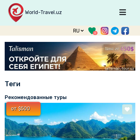
World-Travel.uz
Главная
0
Направления
Туры
Тур. фирмы
Табло прилета
Теги
О туризме
О проекте
Рекомендованные туры
Войти
от $500
Зарегистрироваться
support@world-travel.uz