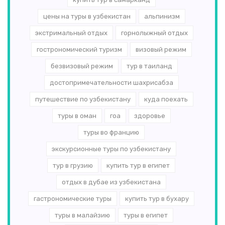
цены на туры в узбекистан
альпинизм
экстримальный отдых
горнолыжный отдых
гострономический туризм
визовый режим
безвизовый режим
тур в таиланд
достопримечательности шахрисабза
путешествие по узбекистану
куда поехать
туры в оман
гоа
здоровье
туры во францию
экскурсионные туры по узбекистану
тур в грузию
купить тур в египет
отдых в дубае из узбекистана
гастрономические туры
купить тур в бухару
туры в малайзию
туры в египет