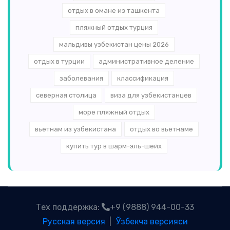
отдых в омане из ташкента
пляжный отдых турция
мальдивы узбекистан цены 2026
отдых в турции
административное деление
заболевания
классификация
северная столица
виза для узбекистанцев
море пляжный отдых
вьетнам из узбекистана
отдых во вьетнаме
купить тур в шарм-эль-шейх
Тех поддержка:
+9 (9888) 944-00-33
Русская версия
|
Ўзбекча версияси