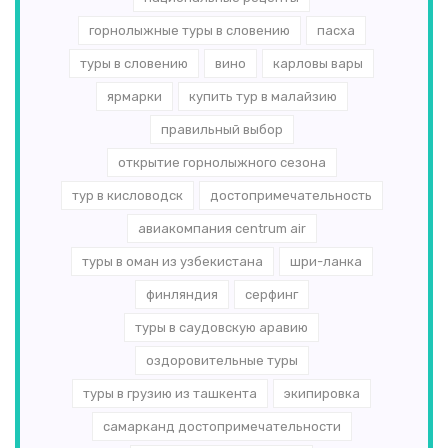
горнолыжные туры в словению
пасха
туры в словению
вино
карловы вары
ярмарки
купить тур в малайзию
правильный выбор
открытие горнолыжного сезона
тур в кисловодск
достопримечательность
авиакомпания centrum air
туры в оман из узбекистана
шри-ланка
финляндия
серфинг
туры в саудовскую аравию
оздоровительные туры
туры в грузию из ташкента
экипировка
самарканд достопримечательности