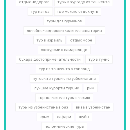
отдых недорого
туры в хургаду из ташкента
тур на гоа
где можно отдохнуть
туры для гурманов
лечебно-оздоровитьельные санатории
тур в израиль
отдых море
экскурсии в самарканде
бухара достопримечательности
тур в тунис
тур из ташкента в таиланд
путевки в турцию из узбекистана
лучшие курорты турции
рим
горнолыжные туры в чехию
туры из узбекистана в оаэ
виза в узбекистан
крым
сафари
шубы
поломнические туры