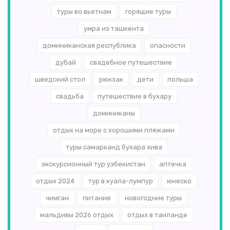
туры во вьетнам
горящие туры
умра из ташкента
доминиканская республика
опасности
дубай
свадебное путешествие
шведский стол
рюкзак
дети
польша
свадьба
путешествие в бухару
доминиканы
отдых на море с хорошими пляжами
туры самарканд бухара хива
экскурсионный тур узбекистан
аптечка
отдых 2024
тур в куала-лумпур
юнеско
чимган
питание
новогодние туры
мальдивы 2026 отдых
отдых в таиланде