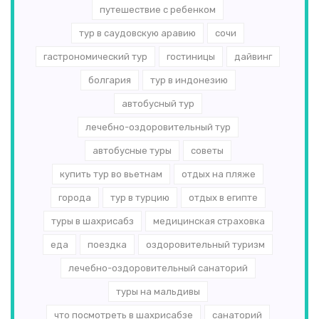
путешествие с ребенком
тур в саудовскую аравию
сочи
гастрономический тур
гостиницы
дайвинг
болгария
тур в индонезию
автобусный тур
лечебно-оздоровительный тур
автобусные туры
советы
купить тур во вьетнам
отдых на пляже
города
тур в турцию
отдых в египте
туры в шахрисабз
медицинская страховка
еда
поездка
оздоровительный туризм
лечебно-оздоровительный санаторий
туры на мальдивы
что посмотреть в шахрисабзе
санаторий