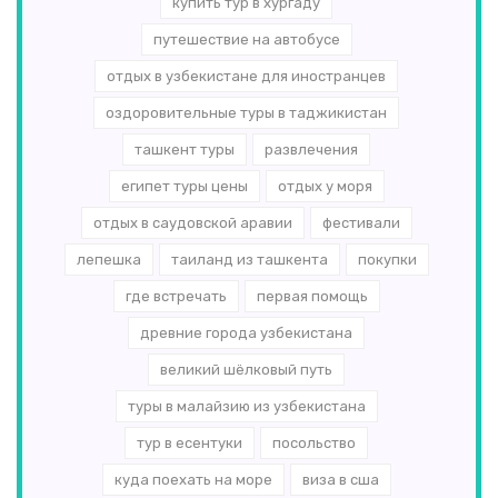
купить тур в хургаду
путешествие на автобусе
отдых в узбекистане для иностранцев
оздоровительные туры в таджикистан
ташкент туры
развлечения
египет туры цены
отдых у моря
отдых в саудовской аравии
фестивали
лепешка
таиланд из ташкента
покупки
где встречать
первая помощь
древние города узбекистана
великий шёлковый путь
туры в малайзию из узбекистана
тур в есентуки
посольство
куда поехать на море
виза в сша