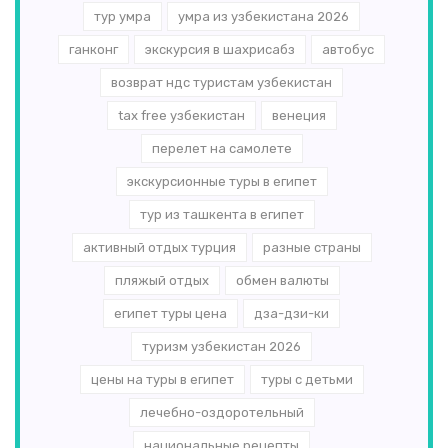
тур умра
умра из узбекистана 2026
ганконг
экскурсия в шахрисабз
автобус
возврат ндс туристам узбекистан
tax free узбекистан
венеция
перелет на самолете
экскурсионные туры в египет
тур из ташкента в египет
активный отдых турция
разные страны
пляжый отдых
обмен валюты
египет туры цена
дза-дзи-ки
туризм узбекистан 2026
цены на туры в египет
туры с детьми
лечебно-оздоротельный
национальные рецепты