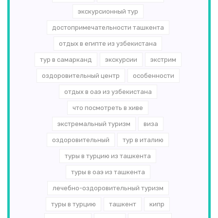
экскурсионный тур
достопримечательности ташкента
отдых в египте из узбекистана
тур в самарканд
экскурсии
экстрим
оздоровительный центр
особенности
отдых в оаэ из узбекистана
что посмотреть в хиве
экстремальный туризм
виза
оздоровительный
тур в италию
туры в турцию из ташкента
туры в оаэ из ташкента
лечебно-оздоровительный туризм
туры в турцию
ташкент
кипр