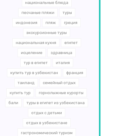
национальные блюда
песчаные пляжи
туры
индонезия
пляж
греция
экскурсионные туры
национальная кухня
египет
исцеление
здравница
тур в египет
италия
купить тур в узбекистан
франция
таиланд
семейный отдых
купить тур
горнолыжные курорты
бали
туры в египет из узбекистана
отдых с детьми
отдых в узбекистане
гастрономический туризм