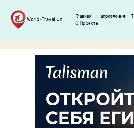
Главная
Направления
Т
World-Travel.uz
О Проекте