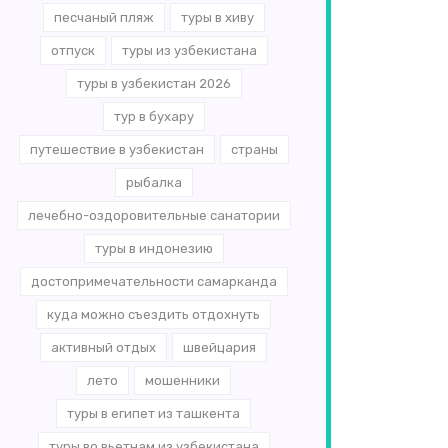
песчаный пляж
туры в хиву
отпуск
туры из узбекистана
туры в узбекистан 2026
тур в бухару
путешествие в узбекистан
страны
рыбалка
лечебно-оздоровительные санатории
туры в индонезию
достопримечательности самарканда
куда можно съездить отдохнуть
активный отдых
швейцария
лето
мошенники
туры в египет из ташкента
туры во вьетнам из узбекистана