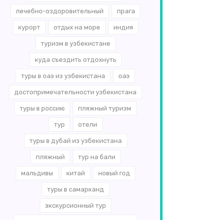
лечебно-оздоровительный
прага
курорт
отдых на море
индия
туризм в узбекистане
куда съездить отдохнуть
туры в оаэ из узбекистана
оаэ
достопримечательности узбекистана
туры в россию
пляжный туризм
тур
отели
туры в дубай из узбекистана
пляжный
тур на бали
мальдивы
китай
новый год
туры в самарканд
экскурсионный тур