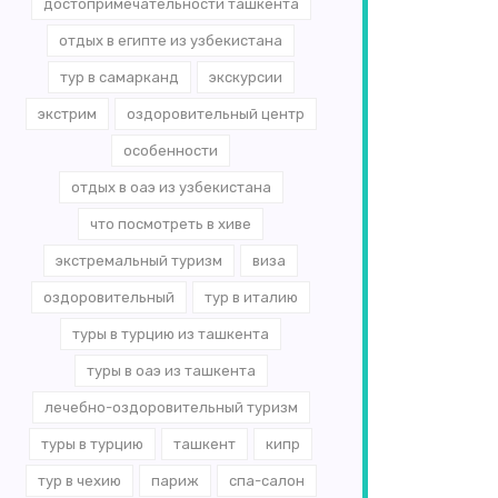
достопримечательности ташкента
отдых в египте из узбекистана
тур в самарканд
экскурсии
экстрим
оздоровительный центр
особенности
отдых в оаэ из узбекистана
что посмотреть в хиве
экстремальный туризм
виза
оздоровительный
тур в италию
туры в турцию из ташкента
туры в оаэ из ташкента
лечебно-оздоровительный туризм
туры в турцию
ташкент
кипр
тур в чехию
париж
спа-салон