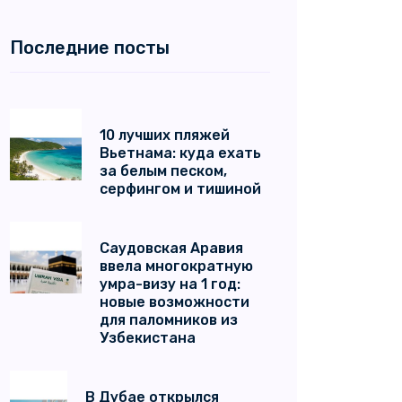
Последние посты
10 лучших пляжей
Вьетнама: куда ехать
за белым песком,
серфингом и тишиной
Саудовская Аравия
ввела многократную
умра-визу на 1 год:
новые возможности
для паломников из
Узбекистана
В Дубае открылся