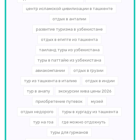
центр исламской цивилизации в ташкенте
отдых в анталии
развитие туризма в узбекистане
отдых в египте из ташкента
таиланд туры из узбекистана
туры в паттайю из узбекистана
авиакомпании
отдых в грузии
тур из ташкента в италию
отдых в индии
тур в анапу
экскурсии хива цены 2026
приобретение путевок
музей
отдых недорого
туры в хургаду из ташкента
тур на гоа
где можно отдохнуть
туры для гурманов