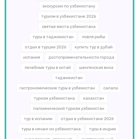
экскурсии по узбекистану
туризм в узбекистане 2026
святые места узбекистана
туры в таджикистан
ловля рыбы
отдых в турции 2026
купить тур в дубай
испания
достопримечательности города
лечебные туры в китай
шенгенская виза
таджикистан
гастрономические туры в узбекистан
салала
туризм узбекистана
казахстан
паломнический туризм узбекистан
тур в испанию
отдых в узбекистане 2026
туры в нячанг из узбекистана
туры в индию