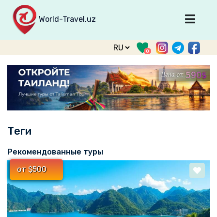
World-Travel.uz
Главная
0
Направления
Туры
Тур. фирмы
Табло прилета
Теги
О туризме
О проекте
Рекомендованные туры
Войти
от $500
Зарегистрироваться
support@world-travel.uz