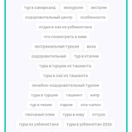
тур в самарканд
экскурсии
экстрим
оздоровительный центр
особенности
отдых в оаэ из узбекистана
что посмотреть в хиве
экстремальный туризм
виза
оздоровительный
тур в италию
туры в турцию из ташкента
туры в оаэ из ташкента
лечебно-оздоровительный туризм
туры в турцию
ташкент
кипр
тур в чехию
париж
спа-салон
песчаный пляж
туры в хиву
отпуск
туры из узбекистана
туры в узбекистан 2026