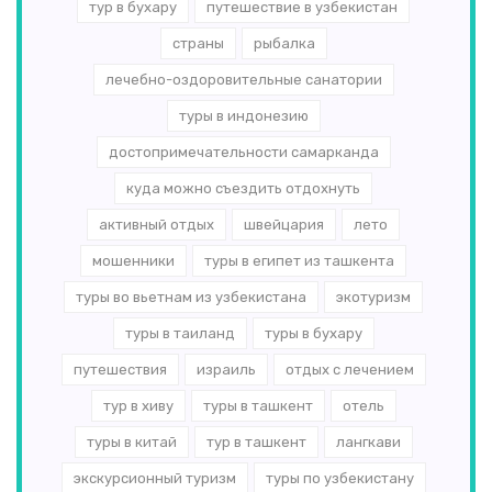
тур в бухару
путешествие в узбекистан
страны
рыбалка
лечебно-оздоровительные санатории
туры в индонезию
достопримечательности самарканда
куда можно съездить отдохнуть
активный отдых
швейцария
лето
мошенники
туры в египет из ташкента
туры во вьетнам из узбекистана
экотуризм
туры в таиланд
туры в бухару
путешествия
израиль
отдых с лечением
тур в хиву
туры в ташкент
отель
туры в китай
тур в ташкент
лангкави
экскурсионный туризм
туры по узбекистану