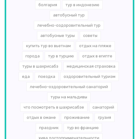
болгария
тур в индонезию
автобусный тур
лечебно-оздоровительный тур
автобусные туры
советы
купить тур во вьетнам
отдых на пляже
города
тур в турцию
отдых в египте
туры в шахрисабз
медицинская страховка
еда
поездка
оздоровительный туризм
лечебно-оздоровительный санаторий
туры на мальдивы
что посмотреть в шахрисабзе
санаторий
отдых в омане
проживание
грузия
праздник
тур во францию
хива достопримечательности