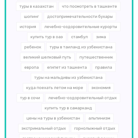
туры в казахстан
что посмотреть в ташкенте
шопинг
достопримечательности бухары
история
лечебно-оздоровительные курорты
купить тур в оаэ
стамбул
зима
ребенок
туры в таиланд из узбекистана
великий шелковый путь
путешественник
европа
египет из ташкента
правила
туры на мальдивы из узбекистана
куда поехать летом на море
экономия
тур в сочи
лечебно-оздоровительный отдых
купить тур в самарканд
цены на туры в узбекистан
альпинизм
экстримальный отдых
горнолыжный отдых