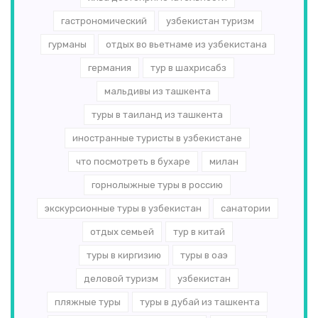
гастрономический
узбекистан туризм
гурманы
отдых во вьетнаме из узбекистана
германия
тур в шахрисабз
мальдивы из ташкента
туры в таиланд из ташкента
иностранные туристы в узбекистане
что посмотреть в бухаре
милан
горнолыжные туры в россию
экскурсионные туры в узбекистан
санатории
отдых семьей
тур в китай
туры в киргизию
туры в оаэ
деловой туризм
узбекистан
пляжные туры
туры в дубай из ташкента