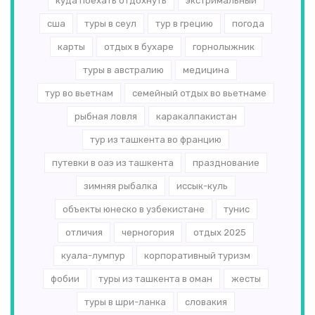
куда поехать отдохнуть
экстримальный
сша
туры в сеул
тур в грецию
погода
карты
отдых в бухаре
горнолыжник
туры в австралию
медицина
тур во вьетнам
семейный отдых во вьетнаме
рыбная ловля
каракалпакистан
тур из ташкента во францию
путевки в оаэ из ташкента
празднование
зимняя рыбалка
иссык-куль
объекты юнеско в узбекистане
тунис
отличия
черногория
отдых 2025
куала-лумпур
корпоративный туризм
фобии
туры из ташкента в оман
жесты
туры в шри-ланка
словакия