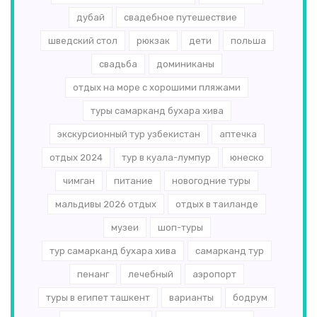
дубай
свадебное путешествие
шведский стол
рюкзак
дети
польша
свадьба
доминиканы
отдых на море с хорошими пляжами
туры самарканд бухара хива
экскурсионный тур узбекистан
аптечка
отдых 2024
тур в куала-лумпур
юнеско
чимган
питание
новогодние туры
мальдивы 2026 отдых
отдых в таиланде
музеи
шоп-туры
тур самарканд бухара хива
самарканд тур
пенанг
лечебный
аэропорт
туры в египет ташкент
варианты
бодрум