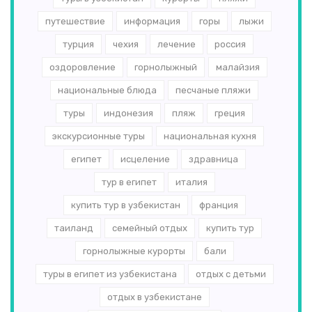
путешествие
информация
горы
лыжи
турция
чехия
лечение
россия
оздоровление
горнолыжный
малайзия
национальные блюда
песчаные пляжи
туры
индонезия
пляж
греция
экскурсионные туры
национальная кухня
египет
исцеление
здравница
тур в египет
италия
купить тур в узбекистан
франция
таиланд
семейный отдых
купить тур
горнолыжные курорты
бали
туры в египет из узбекистана
отдых с детьми
отдых в узбекистане