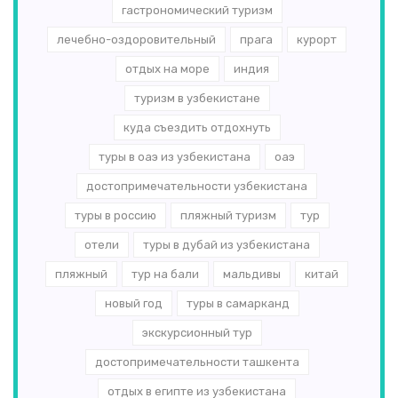
гастрономический туризм
лечебно-оздоровительный
прага
курорт
отдых на море
индия
туризм в узбекистане
куда съездить отдохнуть
туры в оаэ из узбекистана
оаэ
достопримечательности узбекистана
туры в россию
пляжный туризм
тур
отели
туры в дубай из узбекистана
пляжный
тур на бали
мальдивы
китай
новый год
туры в самарканд
экскурсионный тур
достопримечательности ташкента
отдых в египте из узбекистана