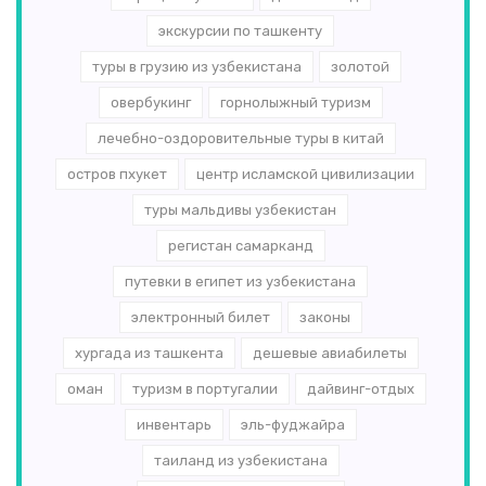
экскурсии по ташкенту
туры в грузию из узбекистана
золотой
овербукинг
горнолыжный туризм
лечебно-оздоровительные туры в китай
остров пхукет
центр исламской цивилизации
туры мальдивы узбекистан
регистан самарканд
путевки в египет из узбекистана
электронный билет
законы
хургада из ташкента
дешевые авиабилеты
оман
туризм в португалии
дайвинг-отдых
инвентарь
эль-­фуджайра
таиланд из узбекистана