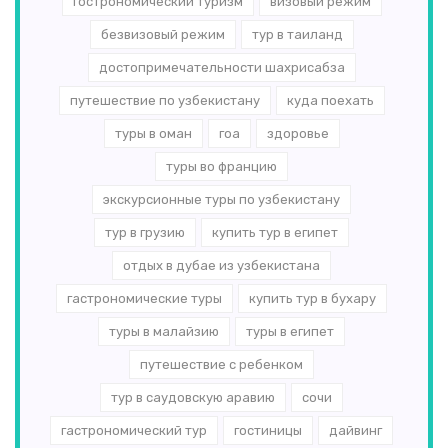
гострономический туризм
визовый режим
безвизовый режим
тур в таиланд
достопримечательности шахрисабза
путешествие по узбекистану
куда поехать
туры в оман
гоа
здоровье
туры во францию
экскурсионные туры по узбекистану
тур в грузию
купить тур в египет
отдых в дубае из узбекистана
гастрономические туры
купить тур в бухару
туры в малайзию
туры в египет
путешествие с ребенком
тур в саудовскую аравию
сочи
гастрономический тур
гостиницы
дайвинг