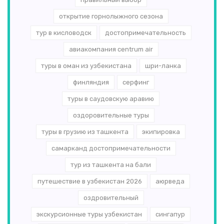
открытие горнолыжного сезона
тур в кисловодск
достопримечательность
авиакомпания centrum air
туры в оман из узбекистана
шри-ланка
финляндия
серфинг
туры в саудовскую аравию
оздоровительные туры
туры в грузию из ташкента
экипировка
самарканд достопримечательности
тур из ташкента на бали
путешествие в узбекистан 2026
аюрведа
оздровительный
экскурсионные туры узбекистан
сингапур