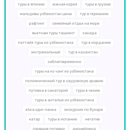
туры в японию
южная корея
туры в грузию
мальдивы узбекистан цены
тур в германию
рафтинг
семейный отдых на море
вьетнам туры ташкент
канада
паттайя туры из узбекистана
тур в иорданию
экстремальный
тур в казахстан
заблаговременно
туры на ко чанг из узбекистана
поломнический тур в саудовскую аравию
путевка в санаторий
туры в чехию
туры в анталью из узбекистана
eta в шри-ланка
экскурсии по бухаре
катар
туры в испанию
негатив
горящие путевки
диснейленд