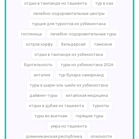
отдых в таиланде из ташкента
тур в оаэ
лечебно-оздоровительные центры
турция для туристов из узбекистана
гостиница
лечебно-оздоровительные туры
остров корфу
бельдерсай
таможня
отдых в таиланде из узбекистана
бдительность
туры из узбекистана 2026
анталия
тур бухара самарканд
туры в шарм-эль-шейх из узбекистана
дайвинг-туры
китайская медицина
отдых в дубае из ташкента
туристы
туры во вьетнам
горящие туры
умра из ташкента
доминиканская республика
опасности