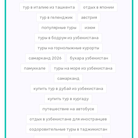
тур в италию из ташкента
отдых в японии
тур в геленджик
австрия
популярные туры
изюм
туры в бодрум из узбекистана
туры на горнолыжные курорты
самарканд 2026
бухара узбекистан
памуккале
туры на море из узбекистана
самарканд
купить тур в дубай из узбекистана
купить тур в хургаду
путешествие на автобусе
отдых в узбекистане для иностранцев
оздоровительные туры в таджикистан