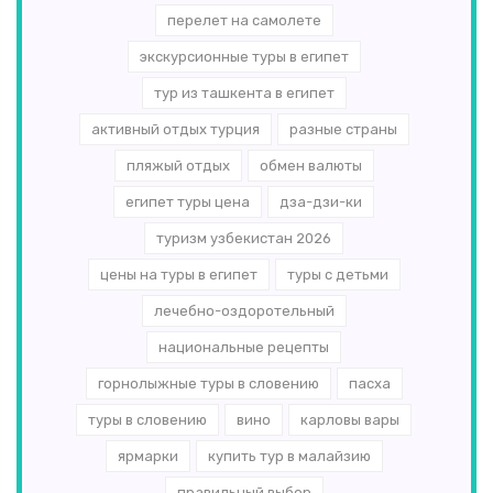
перелет на самолете
экскурсионные туры в египет
тур из ташкента в египет
активный отдых турция
разные страны
пляжый отдых
обмен валюты
египет туры цена
дза-дзи-ки
туризм узбекистан 2026
цены на туры в египет
туры с детьми
лечебно-оздоротельный
национальные рецепты
горнолыжные туры в словению
пасха
туры в словению
вино
карловы вары
ярмарки
купить тур в малайзию
правильный выбор