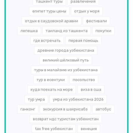
ташкент туры
развлечения
египет туры цены
отдых у моря
отдых в саудовской аравии
фестивали
лепешка
таиланд из ташкента
покупки
где встречать
первая помощь
древние города узбекистана
великий шёлковый путь
туры в малайзию из узбекистана
тур в есентуки
посольство
куда поехать на море
виза в сша
тур умра
умра из узбекистана 2026
ганконг
экскурсия в шахрисабз
автобус
возврат ндс туристам узбекистан
tax free узбекистан
венеция