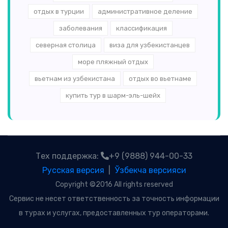
отдых в турции
административное деление
заболевания
классификация
северная столица
виза для узбекистанцев
море пляжный отдых
вьетнам из узбекистана
отдых во вьетнаме
купить тур в шарм-эль-шейх
Тех поддержка:
+9 (9888) 944-00-33
Русская версия
|
Ўзбекча версияси
Copyright ©2016 All rights reserved
Сервис не несет ответственность за точность информации
в турах и услугах, предоставленных тур операторами.