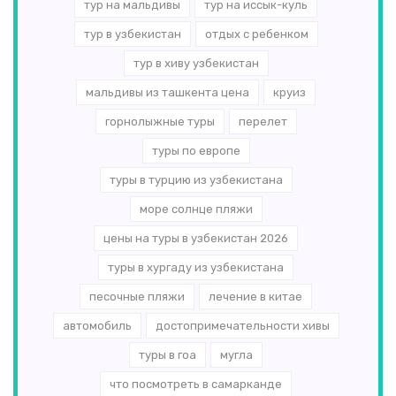
тур на мальдивы
тур на иссык-куль
тур в узбекистан
отдых с ребенком
тур в хиву узбекистан
мальдивы из ташкента цена
круиз
горнолыжные туры
перелет
туры по европе
туры в турцию из узбекистана
море солнце пляжи
цены на туры в узбекистан 2026
туры в хургаду из узбекистана
песочные пляжи
лечение в китае
автомобиль
достопримечательности хивы
туры в гоа
мугла
что посмотреть в самарканде