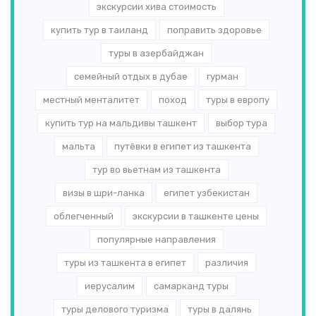
экскурсии хива стоимость
купить тур в таиланд
поправить здоровье
туры в азербайджан
семейный отдых в дубае
гурман
местный менталитет
поход
туры в европу
купить тур на мальдивы ташкент
выбор тура
мальта
путёвки в египет из ташкента
тур во вьетнам из ташкента
визы в шри-ланка
египет узбекистан
облегченный
экскурсии в ташкенте цены
популярные направления
туры из ташкента в египет
различия
иерусалим
самарканд туры
туры делового туризма
туры в далянь