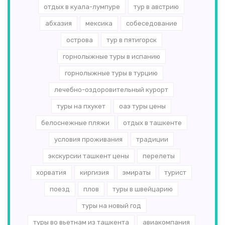
отдых в куала-лумпуре
тур в австрию
абхазия
мексика
собеседование
острова
тур в пятигорск
горнолыжные туры в испанию
горнолыжные туры в турцию
лечебно-оздоровительный курорт
туры на пхукет
оаэ туры цены
белоснежные пляжи
отдых в ташкенте
условия проживания
традиции
экскурсии ташкент цены
перелеты
хорватия
киргизия
эмираты
турист
поезд
плов
туры в швейцарию
туры на новый год
туры во вьетнам из ташкента
авиакомпания