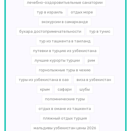
лечебно-оздоровитьельные санатории
тур в израиль
отдых море
экскурсии в самарканде
бухара достопримечательности
тур в тунис
тур из ташкента в таиланд
путевки в турцию из узбекистана
лучшие курорты турции
рим
горнолыжные туры в чехию
туры из узбекистана в оаэ
виза в узбекистан
крым
сафари
шубы
поломнические туры
отдых в омане из ташкента
пляжный отдых турция
мальдивы узбекистан цены 2026