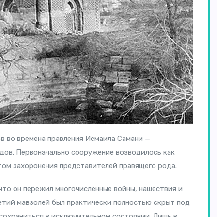
ов во времена правления Исмаила Самани —
дов. Первоначально сооружение возводилось как
том захоронения представителей правящего рода.
что он пережил многочисленные войны, нашествия и
етий мавзолей был практически полностью скрыт под
 сохраниться в исключительном состоянии. Лишь в