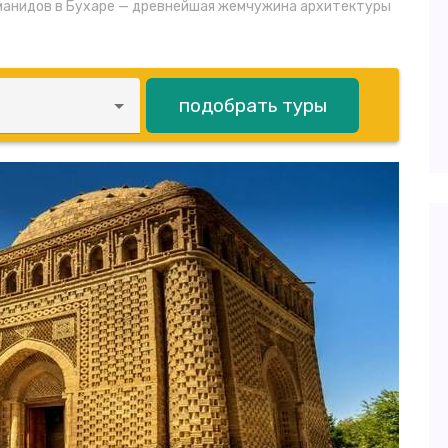
манидов в Бухаре — древнейшая жемчужина архитектуры
подобрать туры