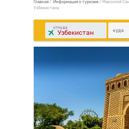
Главная
/
Информация о туризме
/
Мавзолей Са
Узбекистана
откуда
куда