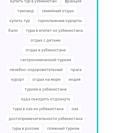
купить тур в узбекистан
франция
таиланд
семейный отдых
купить тур
горнолыжные курорты
бали
туры в египет из узбекистана
отдых с детьми
отдых в узбекистане
гастрономический туризм
лечебно-оздоровительный
прага
курорт
отдых на море
индия
туризм в узбекистане
куда съездить отдохнуть
туры в оаэ из узбекистана
оаэ
достопримечательности узбекистана
туры в россию
пляжный туризм