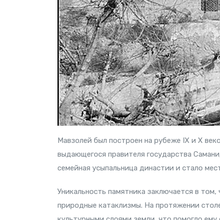
Мавзолей был построен на рубеже IX и X век
выдающегося правителя государства Самани
семейная усыпальница династии и стало мес
Уникальность памятника заключается в том, 
природные катаклизмы. На протяжении стол
культурными слоями земли, что помогло ему