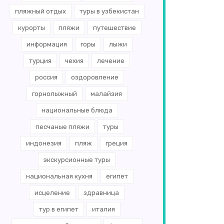
пляжный отдых
туры в узбекистан
курорты
пляжи
путешествие
информация
горы
лыжи
турция
чехия
лечение
россия
оздоровление
горнолыжный
малайзия
национальные блюда
песчаные пляжи
туры
индонезия
пляж
греция
экскурсионные туры
национальная кухня
египет
исцеление
здравница
тур в египет
италия