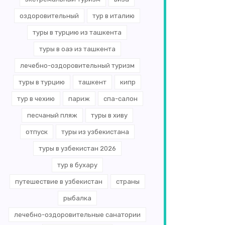
оздоровительный
тур в италию
туры в турцию из ташкента
туры в оаэ из ташкента
лечебно-оздоровительный туризм
туры в турцию
ташкент
кипр
тур в чехию
париж
спа-салон
песчаный пляж
туры в хиву
отпуск
туры из узбекистана
туры в узбекистан 2026
тур в бухару
путешествие в узбекистан
страны
рыбалка
лечебно-оздоровительные санатории