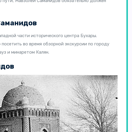
о пути, Мавзолей Саманидов обязательно должен
Саманидов
ападной части исторического центра Бухары.
 посетить во время обзорной экскурсии по городу
ауз и минаретом Калян.
идов