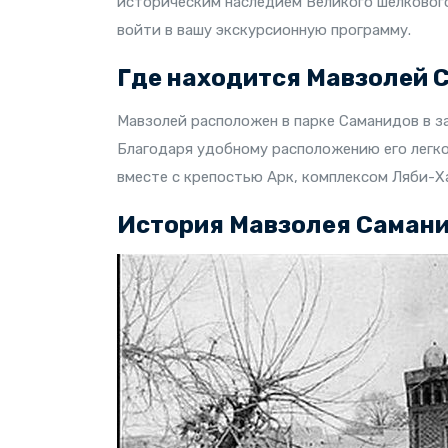
историческим наследием Великого шелковог
войти в вашу экскурсионную программу.
Где находится Мавзолей 
Мавзолей расположен в парке Саманидов в з
Благодаря удобному расположению его легко
вместе с крепостью Арк, комплексом Ляби-Х
История Мавзолея Саман