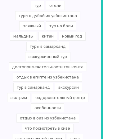
тур
отели
туры в дубай из узбекистана
пляжный
тур на бали
мальдивы
китай
новый год
туры в самарканд
экскурсионный тур
достопримечательности ташкента
отдых в египте из узбекистана
тур в самарканд
экскурсии
экстрим
оздоровительный центр
особенности
отдых в оаэ из узбекистана
что посмотреть в хиве
экстремальный туризм
виза