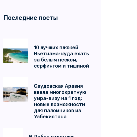
Последние посты
10 лучших пляжей
Вьетнама: куда ехать
за белым песком,
серфингом и тишиной
Саудовская Аравия
ввела многократную
умра-визу на 1 год:
новые возможности
для паломников из
Узбекистана
В Дубае открылся