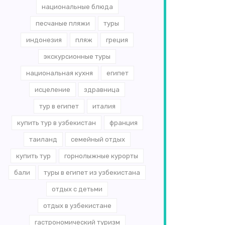
национальные блюда
песчаные пляжи
туры
индонезия
пляж
греция
экскурсионные туры
национальная кухня
египет
исцеление
здравница
тур в египет
италия
купить тур в узбекистан
франция
таиланд
семейный отдых
купить тур
горнолыжные курорты
бали
туры в египет из узбекистана
отдых с детьми
отдых в узбекистане
гастрономический туризм