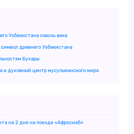
его Узбекистана сквозь века
 символ древнего Узбекистана
льностям Бухары
а и духовный центр мусульманского мира
нта на 2 дня на поезде «Афросиаб»