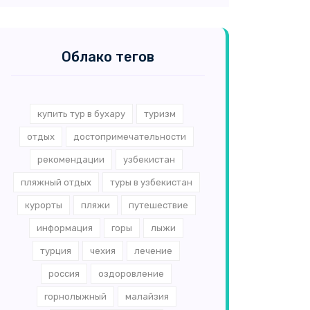
Облако тегов
купить тур в бухару
туризм
отдых
достопримечательности
рекомендации
узбекистан
пляжный отдых
туры в узбекистан
курорты
пляжи
путешествие
информация
горы
лыжи
турция
чехия
лечение
россия
оздоровление
горнолыжный
малайзия