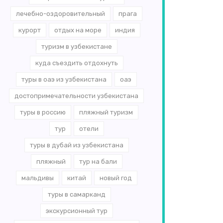
лечебно-оздоровительный
прага
курорт
отдых на море
индия
туризм в узбекистане
куда съездить отдохнуть
туры в оаэ из узбекистана
оаэ
достопримечательности узбекистана
туры в россию
пляжный туризм
тур
отели
туры в дубай из узбекистана
пляжный
тур на бали
мальдивы
китай
новый год
туры в самарканд
экскурсионный тур