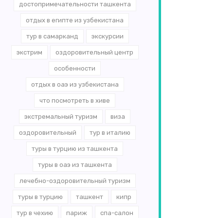
достопримечательности ташкента
отдых в египте из узбекистана
тур в самарканд
экскурсии
экстрим
оздоровительный центр
особенности
отдых в оаэ из узбекистана
что посмотреть в хиве
экстремальный туризм
виза
оздоровительный
тур в италию
туры в турцию из ташкента
туры в оаэ из ташкента
лечебно-оздоровительный туризм
туры в турцию
ташкент
кипр
тур в чехию
париж
спа-салон