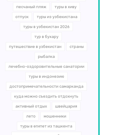
песчаный пляж
туры в хиву
отпуск
туры из узбекистана
туры в узбекистан 2026
тур в бухару
путешествие в узбекистан
страны
рыбалка
лечебно-оздоровительные санатории
туры в индонезию
достопримечательности самарканда
куда можно съездить отдохнуть
активный отдых
швейцария
лето
мошенники
туры в египет из ташкента