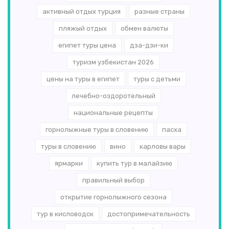
активный отдых турция
разные страны
пляжый отдых
обмен валюты
египет туры цена
дза-дзи-ки
туризм узбекистан 2026
цены на туры в египет
туры с детьми
лечебно-оздоротельный
национальные рецепты
горнолыжные туры в словению
пасха
туры в словению
вино
карловы вары
ярмарки
купить тур в малайзию
правильный выбор
открытие горнолыжного сезона
тур в кисловодск
достопримечательность