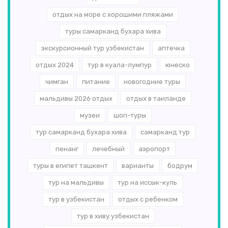
отдых на море с хорошими пляжами
туры самарканд бухара хива
экскурсионный тур узбекистан
аптечка
отдых 2024
тур в куала-лумпур
юнеско
чимган
питание
новогодние туры
мальдивы 2026 отдых
отдых в таиланде
музеи
шоп-туры
тур самарканд бухара хива
самарканд тур
пенанг
лечебный
аэропорт
туры в египет ташкент
варианты
бодрум
тур на мальдивы
тур на иссык-куль
тур в узбекистан
отдых с ребенком
тур в хиву узбекистан