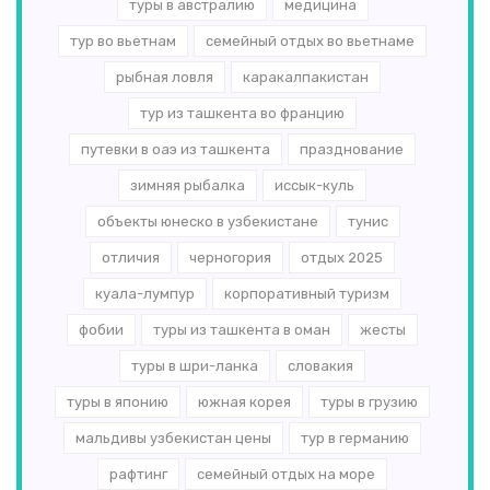
туры в австралию
медицина
тур во вьетнам
семейный отдых во вьетнаме
рыбная ловля
каракалпакистан
тур из ташкента во францию
путевки в оаэ из ташкента
празднование
зимняя рыбалка
иссык-куль
объекты юнеско в узбекистане
тунис
отличия
черногория
отдых 2025
куала-лумпур
корпоративный туризм
фобии
туры из ташкента в оман
жесты
туры в шри-ланка
словакия
туры в японию
южная корея
туры в грузию
мальдивы узбекистан цены
тур в германию
рафтинг
семейный отдых на море