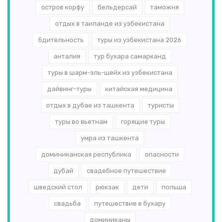
остров корфу
бельдерсай
таможня
отдых в таиланде из узбекистана
бдительность
туры из узбекистана 2026
анталия
тур бухара самарканд
туры в шарм-эль-шейх из узбекистана
дайвинг-туры
китайская медицина
отдых в дубае из ташкента
туристы
туры во вьетнам
горящие туры
умра из ташкента
доминиканская республика
опасности
дубай
свадебное путешествие
шведский стол
рюкзак
дети
польша
свадьба
путешествие в бухару
доминиканы