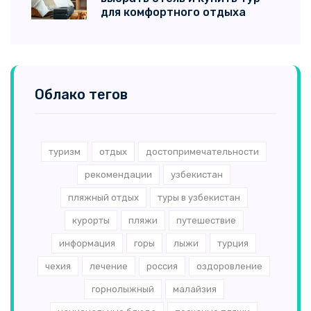
для комфортного отдыха
Облако тегов
туризм
отдых
достопримечательности
рекомендации
узбекистан
пляжный отдых
туры в узбекистан
курорты
пляжи
путешествие
информация
горы
лыжи
турция
чехия
лечение
россия
оздоровление
горнолыжный
малайзия