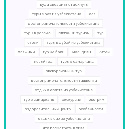
куда съездить отдохнуть
туры в оаэ из узбекистана
оаэ
достопримечательности узбекистана
туры в россию
пляжный туризм
тур
отели
туры в дубай из узбекистана
пляжный
тур на бали
мальдивы
китай
новый год
туры в самарканд
экскурсионный тур
достопримечательности ташкента
отдых в египте из узбекистана
тур в самарканд
экскурсии
экстрим
оздоровительный центр
особенности
отдых в оаэ из узбекистана
что посмотреть в хиве