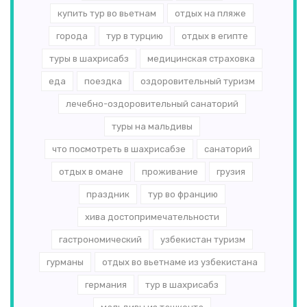
купить тур во вьетнам
отдых на пляже
города
тур в турцию
отдых в египте
туры в шахрисабз
медицинская страховка
еда
поездка
оздоровительный туризм
лечебно-оздоровительный санаторий
туры на мальдивы
что посмотреть в шахрисабзе
санаторий
отдых в омане
проживание
грузия
праздник
тур во францию
хива достопримечательности
гастрономический
узбекистан туризм
гурманы
отдых во вьетнаме из узбекистана
германия
тур в шахрисабз