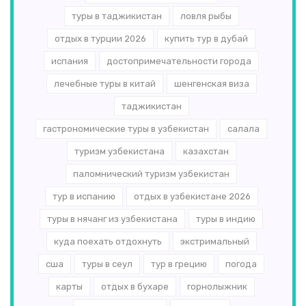
туры в таджикистан
ловля рыбы
отдых в турции 2026
купить тур в дубай
испания
достопримечательности города
лечебные туры в китай
шенгенская виза
таджикистан
гастрономические туры в узбекистан
салала
туризм узбекистана
казахстан
паломнический туризм узбекистан
тур в испанию
отдых в узбекистане 2026
туры в нячанг из узбекистана
туры в индию
куда поехать отдохнуть
экстримальный
сша
туры в сеул
тур в грецию
погода
карты
отдых в бухаре
горнолыжник