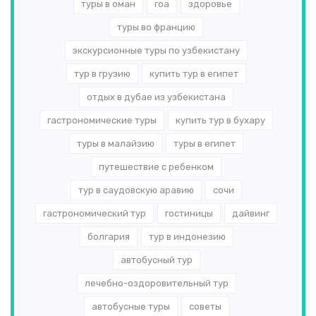
туры в оман
гоа
здоровье
туры во францию
экскурсионные туры по узбекистану
тур в грузию
купить тур в египет
отдых в дубае из узбекистана
гастрономические туры
купить тур в бухару
туры в малайзию
туры в египет
путешествие с ребенком
тур в саудовскую аравию
сочи
гастрономический тур
гостиницы
дайвинг
болгария
тур в индонезию
автобусный тур
лечебно-оздоровительный тур
автобусные туры
советы