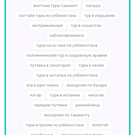
вьетнам туры ташкент
канада
паттайя туры из узбекистана
тур в иорданию
экстремальный
тур в казахстан
заблаговременно
туры на ко чанг из узбекистана
поломнический тур в саудовскую аравию
путевка в санаторий
туры в чехию
туры в анталью из узбекистана
eta в шри-ланка
экскурсии по бухаре
катар
туры в испанию
негатив
горящие путевки
диснейленд
экскурсии по ташкенту
туры в грузию из узбекистана
золотой
овербукинг
горнолыжный туризм