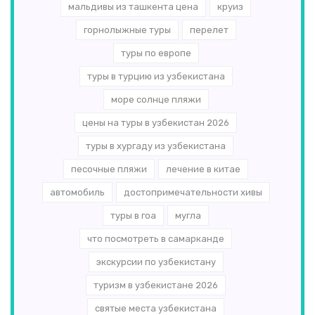
мальдивы из ташкента цена
круиз
горнолыжные туры
перелет
туры по европе
туры в турцию из узбекистана
море солнце пляжи
цены на туры в узбекистан 2026
туры в хургаду из узбекистана
песочные пляжи
лечение в китае
автомобиль
достопримечательности хивы
туры в гоа
мугла
что посмотреть в самарканде
экскурсии по узбекистану
туризм в узбекистане 2026
святые места узбекистана