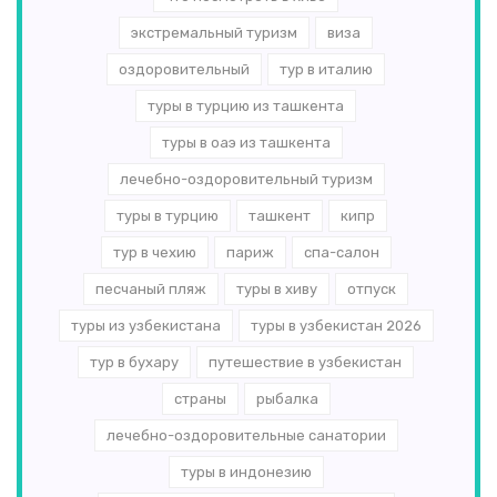
экстремальный туризм
виза
оздоровительный
тур в италию
туры в турцию из ташкента
туры в оаэ из ташкента
лечебно-оздоровительный туризм
туры в турцию
ташкент
кипр
тур в чехию
париж
спа-салон
песчаный пляж
туры в хиву
отпуск
туры из узбекистана
туры в узбекистан 2026
тур в бухару
путешествие в узбекистан
страны
рыбалка
лечебно-оздоровительные санатории
туры в индонезию