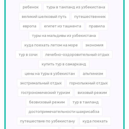
ребенок
туры в таиланд из узбекистана
великий шелковый путь
путешественник
европа
египет из ташкента
правила
туры на мальдивы из узбекистана
куда поехать летом на море
экономия
тур в сочи
лечебно-оздоровительный отдых
купить тур в самарканд
цены на туры в узбекистан
альпинизм
экстримальный отдых
горнолыжный отдых
гострономический туризм
визовый режим
безвизовый режим
тур в таиланд
достопримечательности шахрисабза
путешествие по узбекистану
куда поехать