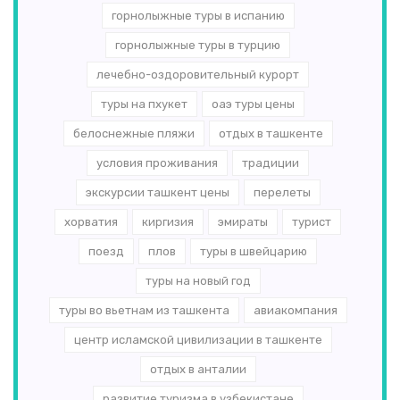
горнолыжные туры в испанию
горнолыжные туры в турцию
лечебно-оздоровительный курорт
туры на пхукет
оаэ туры цены
белоснежные пляжи
отдых в ташкенте
условия проживания
традиции
экскурсии ташкент цены
перелеты
хорватия
киргизия
эмираты
турист
поезд
плов
туры в швейцарию
туры на новый год
туры во вьетнам из ташкента
авиакомпания
центр исламской цивилизации в ташкенте
отдых в анталии
развитие туризма в узбекистане