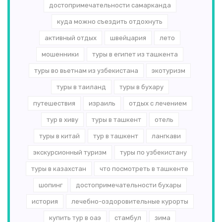
достопримечательности самарканда
куда можно съездить отдохнуть
активный отдых
швейцария
лето
мошенники
туры в египет из ташкента
туры во вьетнам из узбекистана
экотуризм
туры в таиланд
туры в бухару
путешествия
израиль
отдых с лечением
тур в хиву
туры в ташкент
отель
туры в китай
тур в ташкент
лангкави
экскурсионный туризм
туры по узбекистану
туры в казахстан
что посмотреть в ташкенте
шопинг
достопримечательности бухары
история
лечебно-оздоровительные курорты
купить тур в оаэ
стамбул
зима