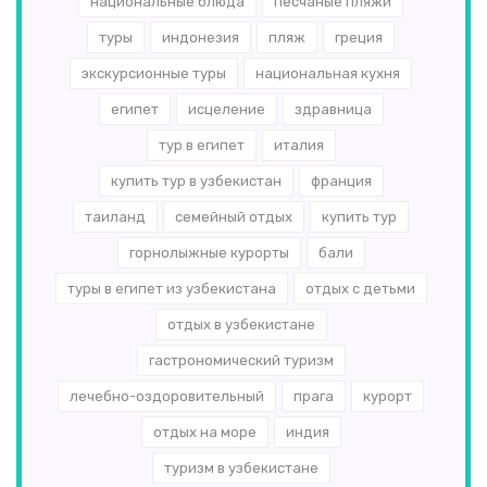
национальные блюда
песчаные пляжи
туры
индонезия
пляж
греция
экскурсионные туры
национальная кухня
египет
исцеление
здравница
тур в египет
италия
купить тур в узбекистан
франция
таиланд
семейный отдых
купить тур
горнолыжные курорты
бали
туры в египет из узбекистана
отдых с детьми
отдых в узбекистане
гастрономический туризм
лечебно-оздоровительный
прага
курорт
отдых на море
индия
туризм в узбекистане