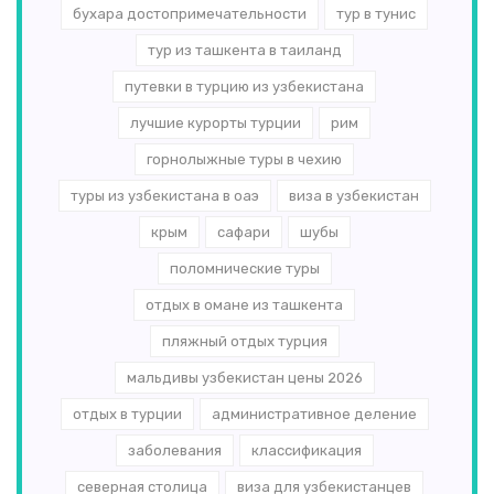
бухара достопримечательности
тур в тунис
тур из ташкента в таиланд
путевки в турцию из узбекистана
лучшие курорты турции
рим
горнолыжные туры в чехию
туры из узбекистана в оаэ
виза в узбекистан
крым
сафари
шубы
поломнические туры
отдых в омане из ташкента
пляжный отдых турция
мальдивы узбекистан цены 2026
отдых в турции
административное деление
заболевания
классификация
северная столица
виза для узбекистанцев