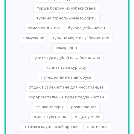
туры в бодрум из узбекистана
туры на горнолыжные курорты
самарканд 2026
бухара узбекистан
памуккале
туры на море из узбекистана
самарканд
купить тур в дубай из узбекистана
купить тур в хургаду
путешествие на автобусе
отдых в узбекистане для иностранцев
оздоровительные туры в таджикистан
ташкент туры
развлечения
египет туры цены
отдых у моря
отдых в саудовской аравии
фестивали