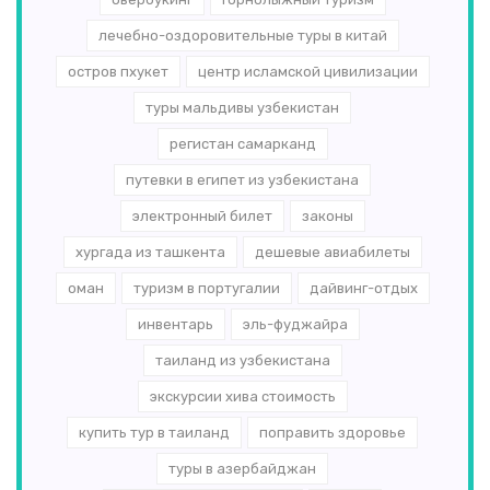
лечебно-оздоровительные туры в китай
остров пхукет
центр исламской цивилизации
туры мальдивы узбекистан
регистан самарканд
путевки в египет из узбекистана
электронный билет
законы
хургада из ташкента
дешевые авиабилеты
оман
туризм в португалии
дайвинг-отдых
инвентарь
эль-­фуджайра
таиланд из узбекистана
экскурсии хива стоимость
купить тур в таиланд
поправить здоровье
туры в азербайджан