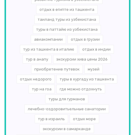
отдых в египте из ташкента
таиланд туры из узбекистана
туры в паттайю из узбекистана
авиакомпании
отдых в грузии
тур из ташкента в италию
отдых в индии
тур в анапу
экскурсии хива цены 2026
приобретение путевок
музей
отдых недорого
туры в хургаду из ташкента
тур на гоа
где можно отдохнуть
туры для гурманов
лечебно-оздоровитьельные санатории
тур в израиль
отдых море
экскурсии в самарканде