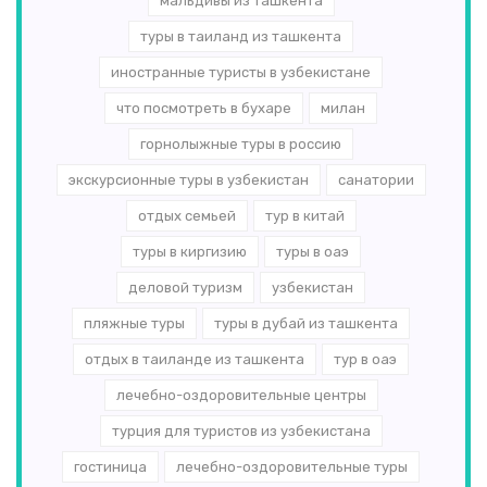
мальдивы из ташкента
туры в таиланд из ташкента
иностранные туристы в узбекистане
что посмотреть в бухаре
милан
горнолыжные туры в россию
экскурсионные туры в узбекистан
санатории
отдых семьей
тур в китай
туры в киргизию
туры в оаэ
деловой туризм
узбекистан
пляжные туры
туры в дубай из ташкента
отдых в таиланде из ташкента
тур в оаэ
лечебно-оздоровительные центры
турция для туристов из узбекистана
гостиница
лечебно-оздоровительные туры