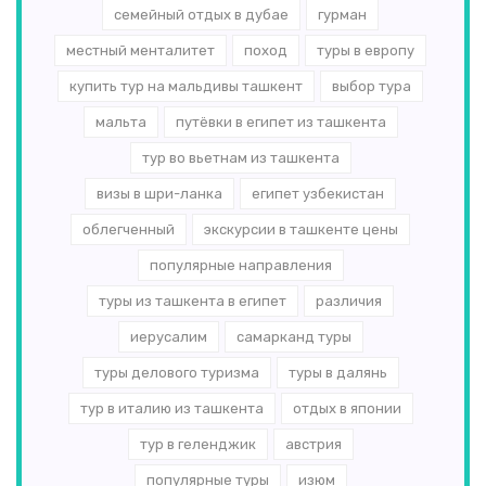
семейный отдых в дубае
гурман
местный менталитет
поход
туры в европу
купить тур на мальдивы ташкент
выбор тура
мальта
путёвки в египет из ташкента
тур во вьетнам из ташкента
визы в шри-ланка
египет узбекистан
облегченный
экскурсии в ташкенте цены
популярные направления
туры из ташкента в египет
различия
иерусалим
самарканд туры
туры делового туризма
туры в далянь
тур в италию из ташкента
отдых в японии
тур в геленджик
австрия
популярные туры
изюм