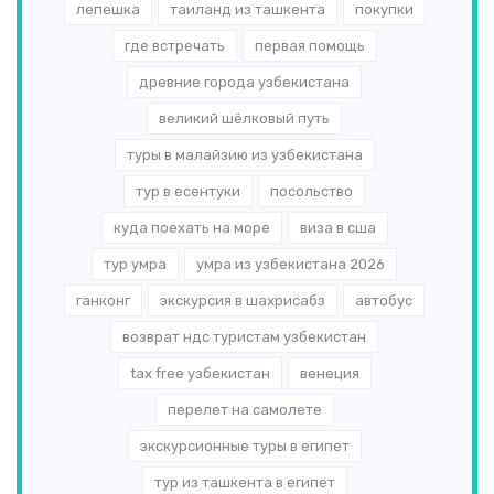
лепешка
таиланд из ташкента
покупки
где встречать
первая помощь
древние города узбекистана
великий шёлковый путь
туры в малайзию из узбекистана
тур в есентуки
посольство
куда поехать на море
виза в сша
тур умра
умра из узбекистана 2026
ганконг
экскурсия в шахрисабз
автобус
возврат ндс туристам узбекистан
tax free узбекистан
венеция
перелет на самолете
экскурсионные туры в египет
тур из ташкента в египет