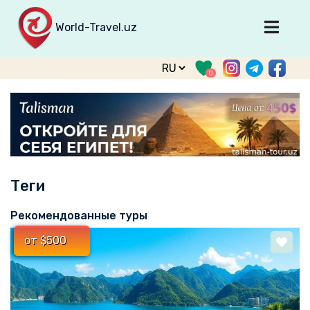
World-Travel.uz
Главная
0
Направления
Туры
Тур. фирмы
Табло прилета
Теги
О туризме
О проекте
Рекомендованные туры
Войти
от $500
Зарегистрироваться
support@world-travel.uz