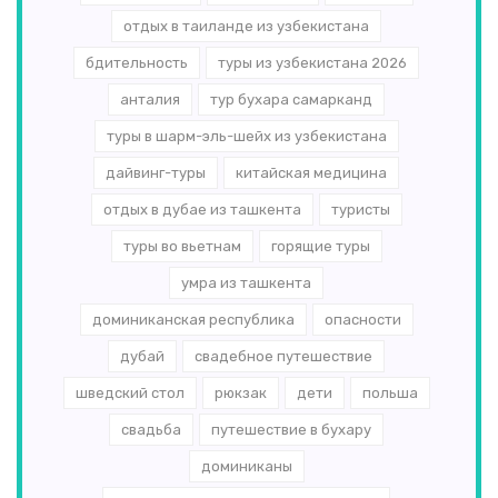
отдых в таиланде из узбекистана
бдительность
туры из узбекистана 2026
анталия
тур бухара самарканд
туры в шарм-эль-шейх из узбекистана
дайвинг-туры
китайская медицина
отдых в дубае из ташкента
туристы
туры во вьетнам
горящие туры
умра из ташкента
доминиканская республика
опасности
дубай
свадебное путешествие
шведский стол
рюкзак
дети
польша
свадьба
путешествие в бухару
доминиканы