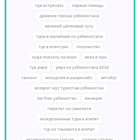
где встречать
первая помощь
древние города узбекистана
великий шёлковый путь
туры в малайзию из узбекистана
тур в есентуки
посольство
куда поехать на море
виза в сша
тур умра
умра из узбекистана 2026
ганконг
экскурсия в шахрисабз
автобус
возврат ндс туристам узбекистан
tax free узбекистан
венеция
перелет на самолете
экскурсионные туры в египет
тур из ташкента в египет
активный отдых турция
разные страны