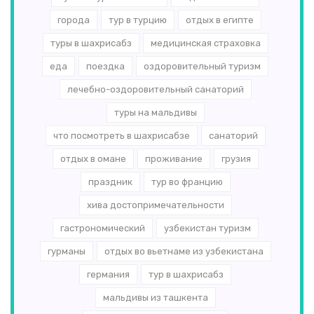
города
тур в турцию
отдых в египте
туры в шахрисабз
медицинская страховка
еда
поездка
оздоровительный туризм
лечебно-оздоровительный санаторий
туры на мальдивы
что посмотреть в шахрисабзе
санаторий
отдых в омане
проживание
грузия
праздник
тур во францию
хива достопримечательности
гастрономический
узбекистан туризм
гурманы
отдых во вьетнаме из узбекистана
германия
тур в шахрисабз
мальдивы из ташкента