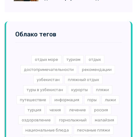
Облако тегов
отдых море
туризм
отдых
достопримечательности
рекомендации
узбекистан
пляжный отдых
туры в узбекистан
курорты
пляжи
путешествие
информация
горы
лыжи
турция
чехия
лечение
россия
оздоровление
горнолыжный
малайзия
национальные блюда
песчаные пляжи