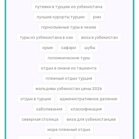
путевки в турцию из узбекистана
лучшие курорты турции
рим
горнолыжные туры в чехию
туры из узбекистана в оаэ
виза в узбекистан
крым
сафари
шубы
поломнические туры
отдых в омане из ташкента
пляжный отдых турция
мальдивы узбекистан цены 2026
отдых в турции
административное деление
заболевания
классификация
северная столица
виза для узбекистанцев
море пляжный отдых