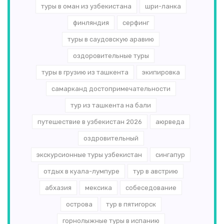
туры в оман из узбекистана
шри-ланка
финляндия
серфинг
туры в саудовскую аравию
оздоровительные туры
туры в грузию из ташкента
экипировка
самарканд достопримечательности
тур из ташкента на бали
путешествие в узбекистан 2026
аюрведа
оздровительный
экскурсионные туры узбекистан
сингапур
отдых в куала-лумпуре
тур в австрию
абхазия
мексика
собеседование
острова
тур в пятигорск
горнолыжные туры в испанию