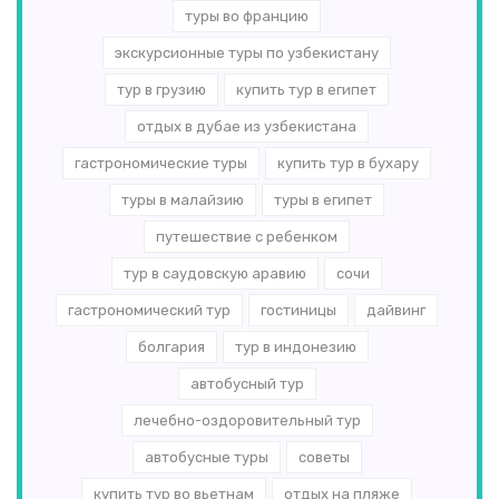
туры во францию
экскурсионные туры по узбекистану
тур в грузию
купить тур в египет
отдых в дубае из узбекистана
гастрономические туры
купить тур в бухару
туры в малайзию
туры в египет
путешествие с ребенком
тур в саудовскую аравию
сочи
гастрономический тур
гостиницы
дайвинг
болгария
тур в индонезию
автобусный тур
лечебно-оздоровительный тур
автобусные туры
советы
купить тур во вьетнам
отдых на пляже