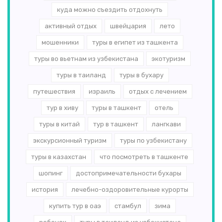
куда можно съездить отдохнуть
активный отдых
швейцария
лето
мошенники
туры в египет из ташкента
туры во вьетнам из узбекистана
экотуризм
туры в таиланд
туры в бухару
путешествия
израиль
отдых с лечением
тур в хиву
туры в ташкент
отель
туры в китай
тур в ташкент
лангкави
экскурсионный туризм
туры по узбекистану
туры в казахстан
что посмотреть в ташкенте
шопинг
достопримечательности бухары
история
лечебно-оздоровительные курорты
купить тур в оаэ
стамбул
зима