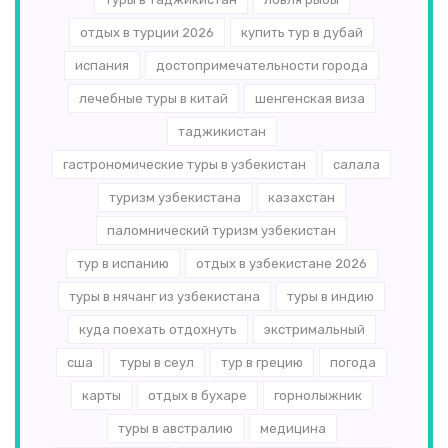
отдых в турции 2026
купить тур в дубай
испания
достопримечательности города
лечебные туры в китай
шенгенская виза
таджикистан
гастрономические туры в узбекистан
салала
туризм узбекистана
казахстан
паломнический туризм узбекистан
тур в испанию
отдых в узбекистане 2026
туры в нячанг из узбекистана
туры в индию
куда поехать отдохнуть
экстримальный
сша
туры в сеул
тур в грецию
погода
карты
отдых в бухаре
горнолыжник
туры в австралию
медицина