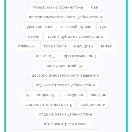
туры в оаэ из узбекистана
оаэ
достопримечательности узбекистана
туры в россию
пляжный туризм
тур
отели
туры в дубай из узбекистана
пляжный
тур на бали
мальдивы
китай
новый год
туры в самарканд
экскурсионный тур
достопримечательности ташкента
отдых в египте из узбекистана
тур в самарканд
экскурсии
экстрим
оздоровительный центр
особенности
отдых в оаэ из узбекистана
что посмотреть в хиве