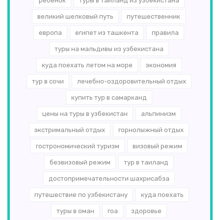
ребенок
туры в таиланд из узбекистана
великий шелковый путь
путешественник
европа
египет из ташкента
правила
туры на мальдивы из узбекистана
куда поехать летом на море
экономия
тур в сочи
лечебно-оздоровительный отдых
купить тур в самарканд
цены на туры в узбекистан
альпинизм
экстримальный отдых
горнолыжный отдых
гострономический туризм
визовый режим
безвизовый режим
тур в таиланд
достопримечательности шахрисабза
путешествие по узбекистану
куда поехать
туры в оман
гоа
здоровье