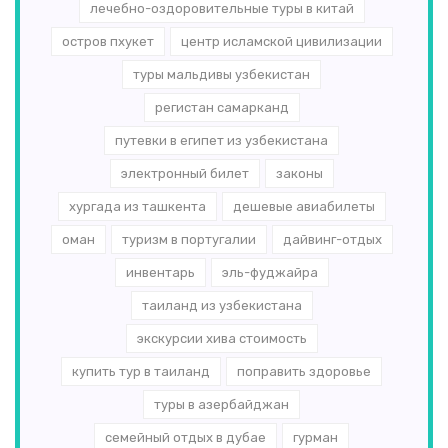
лечебно-оздоровительные туры в китай
остров пхукет
центр исламской цивилизации
туры мальдивы узбекистан
регистан самарканд
путевки в египет из узбекистана
электронный билет
законы
хургада из ташкента
дешевые авиабилеты
оман
туризм в португалии
дайвинг-отдых
инвентарь
эль-­фуджайра
таиланд из узбекистана
экскурсии хива стоимость
купить тур в таиланд
поправить здоровье
туры в азербайджан
семейный отдых в дубае
гурман