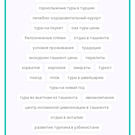
горнолыжные туры в турцию
лечебно-оздоровительный курорт
туры на пхукет
оаэ туры цены
белоснежные пляжи
отдых в ташкенте
условия проживания
традиции
экскурсии ташкент цены
перелеты
хорватия
киргизия
эмираты
турист
поезд
плов
туры в швейцарию
туры на новый год
туры во вьетнам из ташкента
авиакомпания
центр исламской цивилизации в ташкенте
отдых в анталии
развитие туризма в узбекистане