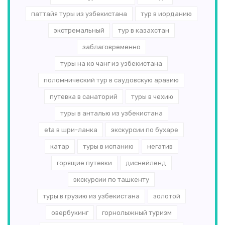
паттайя туры из узбекистана
тур в иорданию
экстремальный
тур в казахстан
заблаговременно
туры на ко чанг из узбекистана
поломнический тур в саудовскую аравию
путевка в санаторий
туры в чехию
туры в анталью из узбекистана
eta в шри-ланка
экскурсии по бухаре
катар
туры в испанию
негатив
горящие путевки
диснейленд
экскурсии по ташкенту
туры в грузию из узбекистана
золотой
овербукинг
горнолыжный туризм