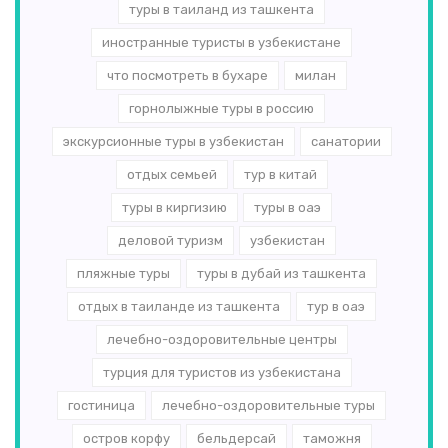
туры в таиланд из ташкента
иностранные туристы в узбекистане
что посмотреть в бухаре
милан
горнолыжные туры в россию
экскурсионные туры в узбекистан
санатории
отдых семьей
тур в китай
туры в киргизию
туры в оаэ
деловой туризм
узбекистан
пляжные туры
туры в дубай из ташкента
отдых в таиланде из ташкента
тур в оаэ
лечебно-оздоровительные центры
турция для туристов из узбекистана
гостиница
лечебно-оздоровительные туры
остров корфу
бельдерсай
таможня