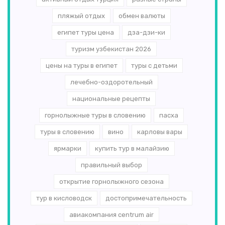
пляжый отдых
обмен валюты
египет туры цена
дза-дзи-ки
туризм узбекистан 2026
цены на туры в египет
туры с детьми
лечебно-оздоротельный
национальные рецепты
горнолыжные туры в словению
пасха
туры в словению
вино
карловы вары
ярмарки
купить тур в малайзию
правильный выбор
открытие горнолыжного сезона
тур в кисловодск
достопримечательность
авиакомпания centrum air