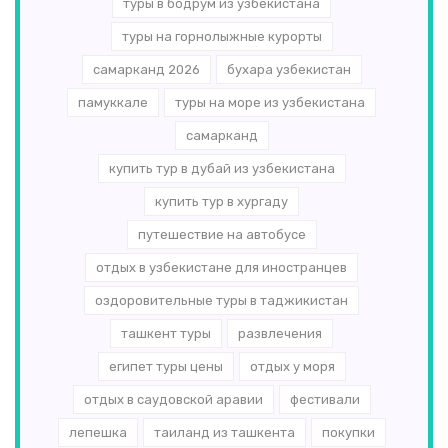
туры в бодрум из узбекистана
туры на горнолыжные курорты
самарканд 2026
бухара узбекистан
памуккале
туры на море из узбекистана
самарканд
купить тур в дубай из узбекистана
купить тур в хургаду
путешествие на автобусе
отдых в узбекистане для иностранцев
оздоровительные туры в таджикистан
ташкент туры
развлечения
египет туры цены
отдых у моря
отдых в саудовской аравии
фестивали
лепешка
таиланд из ташкента
покупки