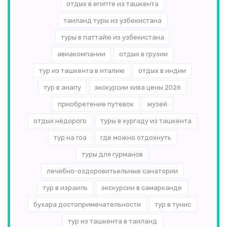
отдых в египте из ташкента
таиланд туры из узбекистана
туры в паттайю из узбекистана
авиакомпании
отдых в грузии
тур из ташкента в италию
отдых в индии
тур в анапу
экскурсии хива цены 2026
приобретение путевок
музей
отдых недорого
туры в хургаду из ташкента
тур на гоа
где можно отдохнуть
туры для гурманов
лечебно-оздоровитьельные санатории
тур в израиль
экскурсии в самарканде
бухара достопримечательности
тур в тунис
тур из ташкента в таиланд