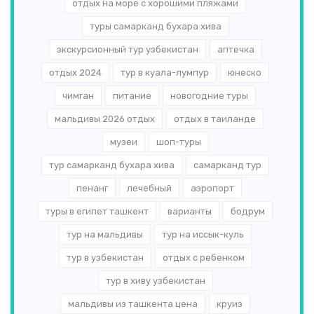
отдых на море с хорошими пляжами
туры самарканд бухара хива
экскурсионный тур узбекистан
аптечка
отдых 2024
тур в куала-лумпур
юнеско
чимган
питание
новогодние туры
мальдивы 2026 отдых
отдых в таиланде
музеи
шоп-туры
тур самарканд бухара хива
самарканд тур
пенанг
лечебный
аэропорт
туры в египет ташкент
варианты
бодрум
тур на мальдивы
тур на иссык-куль
тур в узбекистан
отдых с ребенком
тур в хиву узбекистан
мальдивы из ташкента цена
круиз