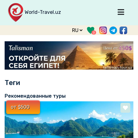
World-Travel.uz
Главная
0
Направления
Туры
Тур. фирмы
Табло прилета
Теги
О туризме
О проекте
Рекомендованные туры
Войти
от $500
Зарегистрироваться
support@world-travel.uz