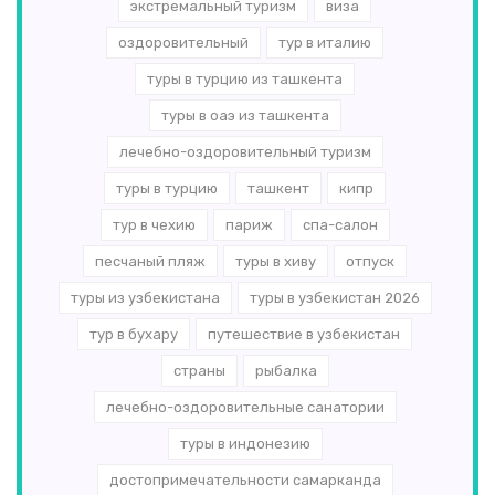
экстремальный туризм
виза
оздоровительный
тур в италию
туры в турцию из ташкента
туры в оаэ из ташкента
лечебно-оздоровительный туризм
туры в турцию
ташкент
кипр
тур в чехию
париж
спа-салон
песчаный пляж
туры в хиву
отпуск
туры из узбекистана
туры в узбекистан 2026
тур в бухару
путешествие в узбекистан
страны
рыбалка
лечебно-оздоровительные санатории
туры в индонезию
достопримечательности самарканда