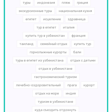
туры
индонезия
пляж
греция
экскурсионные туры
национальная кухня
египет
исцеление
здравница
тур в египет
италия
купить тур в узбекистан
франция
таиланд
семейный отдых
купить тур
горнолыжные курорты
бали
туры в египет из узбекистана
отдых с детьми
отдых в узбекистане
гастрономический туризм
лечебно-оздоровительный
прага
курорт
отдых на море
индия
туризм в узбекистане
куда съездить отдохнуть