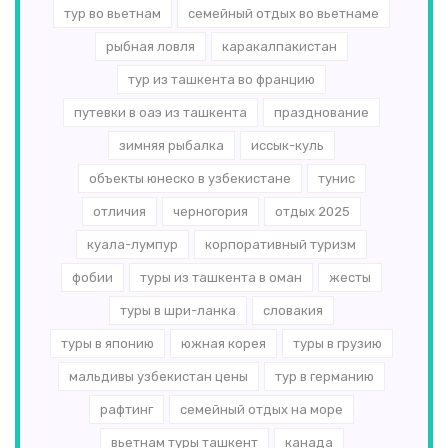
тур во вьетнам
семейный отдых во вьетнаме
рыбная ловля
каракалпакистан
тур из ташкента во францию
путевки в оаэ из ташкента
празднование
зимняя рыбалка
иссык-куль
объекты юнеско в узбекистане
тунис
отличия
черногория
отдых 2025
куала-лумпур
корпоративный туризм
фобии
туры из ташкента в оман
жесты
туры в шри-ланка
словакия
туры в японию
южная корея
туры в грузию
мальдивы узбекистан цены
тур в германию
рафтинг
семейный отдых на море
вьетнам туры ташкент
канада