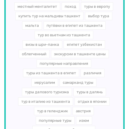
местный менталитет
поход
туры в европу
купить тур на мальдивы ташкент
выбор тура
мальта
путёвки в египет из ташкента
тур во вьетнам из ташкента
визы в шри-ланка
египет узбекистан
облегченный
экскурсии в ташкенте цены
популярные направления
туры из ташкента в египет
различия
иерусалим
самарканд туры
туры делового туризма
туры в далянь
тур в италию из ташкента
отдых в японии
тур в геленджик
австрия
популярные туры
изюм