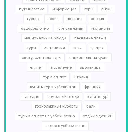
путешествие
информация
горы
лыжи
турция
чехия
лечение
россия
оздоровление
горнолыжный
малайзия
национальные блюда
песчаные пляжи
туры
индонезия
пляж
греция
экскурсионные туры
национальная кухня
египет
исцеление
здравница
тур в египет
италия
купить тур в узбекистан
франция
таиланд
семейный отдых
купить тур
горнолыжные курорты
бали
туры в египет из узбекистана
отдых с детьми
отдых в узбекистане