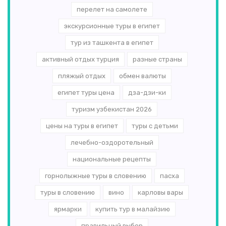
перелет на самолете
экскурсионные туры в египет
тур из ташкента в египет
активный отдых турция
разные страны
пляжый отдых
обмен валюты
египет туры цена
дза-дзи-ки
туризм узбекистан 2026
цены на туры в египет
туры с детьми
лечебно-оздоротельный
национальные рецепты
горнолыжные туры в словению
пасха
туры в словению
вино
карловы вары
ярмарки
купить тур в малайзию
правильный выбор