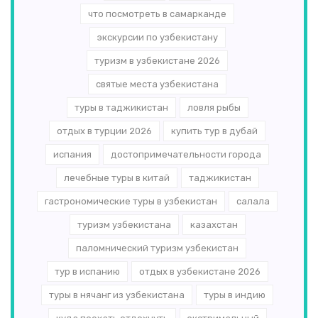
что посмотреть в самарканде
экскурсии по узбекистану
туризм в узбекистане 2026
святые места узбекистана
туры в таджикистан
ловля рыбы
отдых в турции 2026
купить тур в дубай
испания
достопримечательности города
лечебные туры в китай
таджикистан
гастрономические туры в узбекистан
салала
туризм узбекистана
казахстан
паломнический туризм узбекистан
тур в испанию
отдых в узбекистане 2026
туры в нячанг из узбекистана
туры в индию