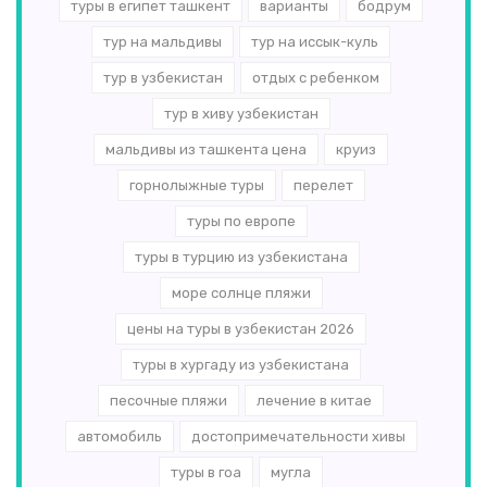
туры в египет ташкент
варианты
бодрум
тур на мальдивы
тур на иссык-куль
тур в узбекистан
отдых с ребенком
тур в хиву узбекистан
мальдивы из ташкента цена
круиз
горнолыжные туры
перелет
туры по европе
туры в турцию из узбекистана
море солнце пляжи
цены на туры в узбекистан 2026
туры в хургаду из узбекистана
песочные пляжи
лечение в китае
автомобиль
достопримечательности хивы
туры в гоа
мугла