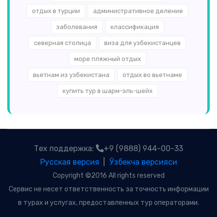
отдых в турции
административное деление
заболевания
классификация
северная столица
виза для узбекистанцев
море пляжный отдых
вьетнам из узбекистана
отдых во вьетнаме
купить тур в шарм-эль-шейх
Тех поддержка:
+9 (9888) 944-00-33
Русская версия
|
Ўзбекча версияси
Copyright ©2016 All rights reserved
Сервис не несет ответственность за точность информации
в турах и услугах, предоставленных тур операторами.