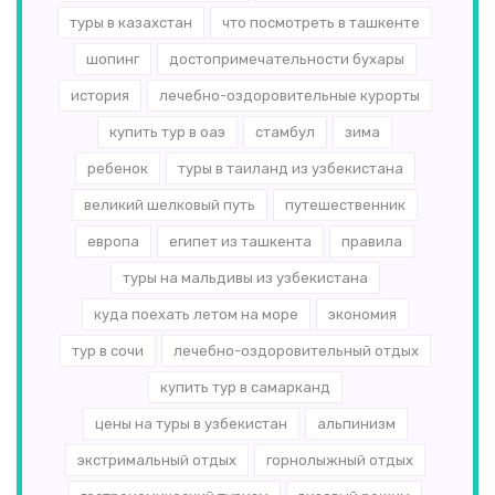
туры в казахстан
что посмотреть в ташкенте
шопинг
достопримечательности бухары
история
лечебно-оздоровительные курорты
купить тур в оаэ
стамбул
зима
ребенок
туры в таиланд из узбекистана
великий шелковый путь
путешественник
европа
египет из ташкента
правила
туры на мальдивы из узбекистана
куда поехать летом на море
экономия
тур в сочи
лечебно-оздоровительный отдых
купить тур в самарканд
цены на туры в узбекистан
альпинизм
экстримальный отдых
горнолыжный отдых