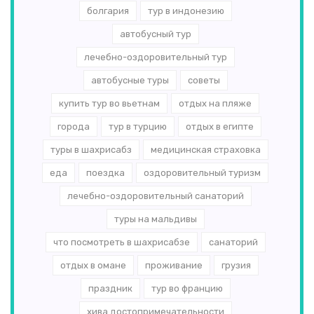
болгария
тур в индонезию
автобусный тур
лечебно-оздоровительный тур
автобусные туры
советы
купить тур во вьетнам
отдых на пляже
города
тур в турцию
отдых в египте
туры в шахрисабз
медицинская страховка
еда
поездка
оздоровительный туризм
лечебно-оздоровительный санаторий
туры на мальдивы
что посмотреть в шахрисабзе
санаторий
отдых в омане
проживание
грузия
праздник
тур во францию
хива достопримечательности