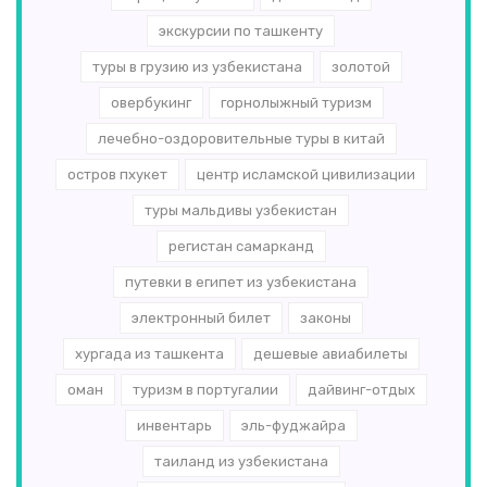
экскурсии по ташкенту
туры в грузию из узбекистана
золотой
овербукинг
горнолыжный туризм
лечебно-оздоровительные туры в китай
остров пхукет
центр исламской цивилизации
туры мальдивы узбекистан
регистан самарканд
путевки в египет из узбекистана
электронный билет
законы
хургада из ташкента
дешевые авиабилеты
оман
туризм в португалии
дайвинг-отдых
инвентарь
эль-­фуджайра
таиланд из узбекистана