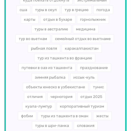
куда поехать отдохнуть
экстримальный
сша
туры в сеул
тур в грецию
погода
карты
отдых в бухаре
горнолыжник
туры в австралию
медицина
тур во вьетнам
семейный отдых во вьетнаме
рыбная ловля
каракалпакистан
тур из ташкента во францию
путевки в оаэ из ташкента
празднование
зимняя рыбалка
иссык-куль
объекты юнеско в узбекистане
тунис
отличия
черногория
отдых 2025
куала-лумпур
корпоративный туризм
фобии
туры из ташкента в оман
жесты
туры в шри-ланка
словакия