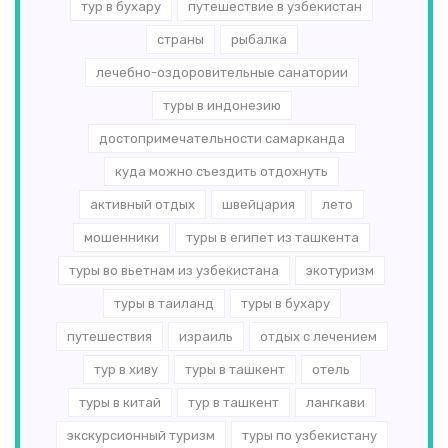
тур в бухару
путешествие в узбекистан
страны
рыбалка
лечебно-оздоровительные санатории
туры в индонезию
достопримечательности самарканда
куда можно съездить отдохнуть
активный отдых
швейцария
лето
мошенники
туры в египет из ташкента
туры во вьетнам из узбекистана
экотуризм
туры в таиланд
туры в бухару
путешествия
израиль
отдых с лечением
тур в хиву
туры в ташкент
отель
туры в китай
тур в ташкент
лангкави
экскурсионный туризм
туры по узбекистану