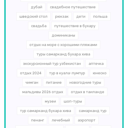
дубай
свадебное путешествие
шведский стол
рюкзак
дети
польша
свадьба
путешествие в бухару
доминиканы
отдых на море с хорошими пляжами
туры самарканд бухара хива
экскурсионный тур узбекистан
аптечка
отдых 2024
тур в куала-лумпур
юнеско
чимган
питание
новогодние туры
мальдивы 2026 отдых
отдых в таиланде
музеи
шоп-туры
тур самарканд бухара хива
самарканд тур
пенанг
лечебный
аэропорт