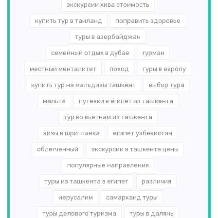
экскурсии хива стоимость
купить тур в таиланд
поправить здоровье
туры в азербайджан
семейный отдых в дубае
гурман
местный менталитет
поход
туры в европу
купить тур на мальдивы ташкент
выбор тура
мальта
путёвки в египет из ташкента
тур во вьетнам из ташкента
визы в шри-ланка
египет узбекистан
облегченный
экскурсии в ташкенте цены
популярные направления
туры из ташкента в египет
различия
иерусалим
самарканд туры
туры делового туризма
туры в далянь