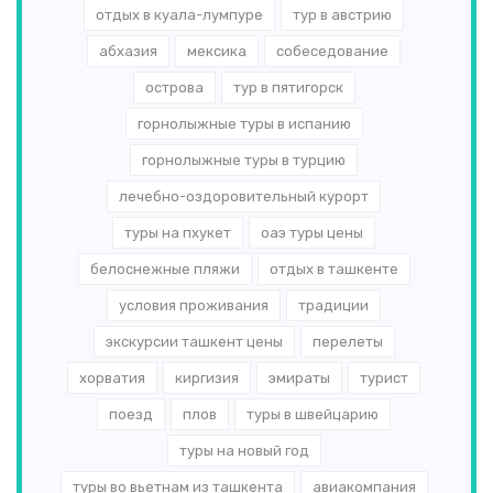
отдых в куала-лумпуре
тур в австрию
абхазия
мексика
собеседование
острова
тур в пятигорск
горнолыжные туры в испанию
горнолыжные туры в турцию
лечебно-оздоровительный курорт
туры на пхукет
оаэ туры цены
белоснежные пляжи
отдых в ташкенте
условия проживания
традиции
экскурсии ташкент цены
перелеты
хорватия
киргизия
эмираты
турист
поезд
плов
туры в швейцарию
туры на новый год
туры во вьетнам из ташкента
авиакомпания