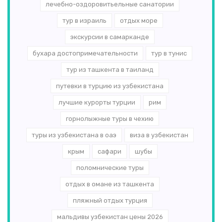
лечебно-оздоровитьельные санатории
тур в израиль
отдых море
экскурсии в самарканде
бухара достопримечательности
тур в тунис
тур из ташкента в таиланд
путевки в турцию из узбекистана
лучшие курорты турции
рим
горнолыжные туры в чехию
туры из узбекистана в оаэ
виза в узбекистан
крым
сафари
шубы
поломнические туры
отдых в омане из ташкента
пляжный отдых турция
мальдивы узбекистан цены 2026