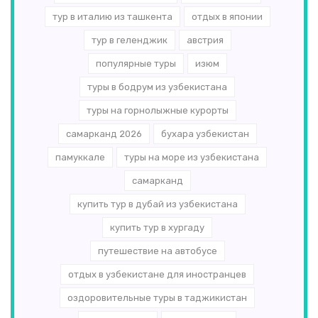
тур в италию из ташкента
отдых в японии
тур в геленджик
австрия
популярные туры
изюм
туры в бодрум из узбекистана
туры на горнолыжные курорты
самарканд 2026
бухара узбекистан
памуккале
туры на море из узбекистана
самарканд
купить тур в дубай из узбекистана
купить тур в хургаду
путешествие на автобусе
отдых в узбекистане для иностранцев
оздоровительные туры в таджикистан