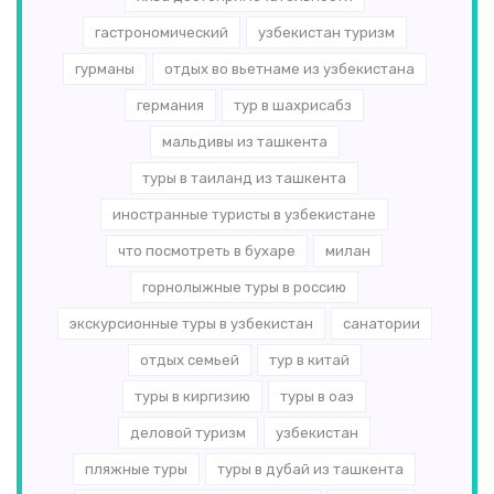
гастрономический
узбекистан туризм
гурманы
отдых во вьетнаме из узбекистана
германия
тур в шахрисабз
мальдивы из ташкента
туры в таиланд из ташкента
иностранные туристы в узбекистане
что посмотреть в бухаре
милан
горнолыжные туры в россию
экскурсионные туры в узбекистан
санатории
отдых семьей
тур в китай
туры в киргизию
туры в оаэ
деловой туризм
узбекистан
пляжные туры
туры в дубай из ташкента