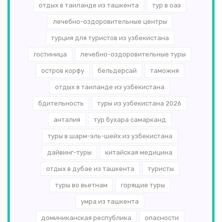
отдых в таиланде из ташкента
тур в оаэ
лечебно-оздоровительные центры
турция для туристов из узбекистана
гостиница
лечебно-оздоровительные туры
остров корфу
бельдерсай
таможня
отдых в таиланде из узбекистана
бдительность
туры из узбекистана 2026
анталия
тур бухара самарканд
туры в шарм-эль-шейх из узбекистана
дайвинг-туры
китайская медицина
отдых в дубае из ташкента
туристы
туры во вьетнам
горящие туры
умра из ташкента
доминиканская республика
опасности