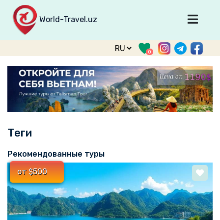
World-Travel.uz
Главная
0
Направления
Туры
Тур. фирмы
Табло прилета
Теги
О туризме
О проекте
Рекомендованные туры
Войти
от $500
Зарегистрироваться
support@world-travel.uz