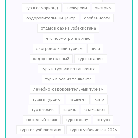
тур в самарканд
экскурсии
экстрим
оздоровительный центр
особенности
отдых в оаэ из узбекистана
что посмотреть в хиве
экстремальный туризм
виза
оздоровительный
тур в италию
туры в турцию из ташкента
туры в оаэ из ташкента
лечебно-оздоровительный туризм
туры в турцию
ташкент
кипр
тур в чехию
париж
спа-салон
песчаный пляж
туры в хиву
отпуск
туры из узбекистана
туры в узбекистан 2026