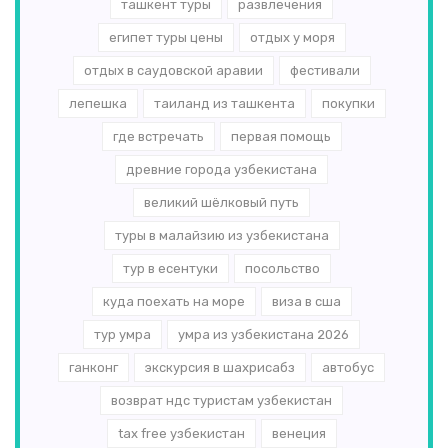
ташкент туры
развлечения
египет туры цены
отдых у моря
отдых в саудовской аравии
фестивали
лепешка
таиланд из ташкента
покупки
где встречать
первая помощь
древние города узбекистана
великий шёлковый путь
туры в малайзию из узбекистана
тур в есентуки
посольство
куда поехать на море
виза в сша
тур умра
умра из узбекистана 2026
ганконг
экскурсия в шахрисабз
автобус
возврат ндс туристам узбекистан
tax free узбекистан
венеция