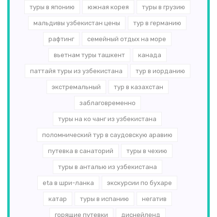
туры в японию
южная корея
туры в грузию
мальдивы узбекистан цены
тур в германию
рафтинг
семейный отдых на море
вьетнам туры ташкент
канада
паттайя туры из узбекистана
тур в иорданию
экстремальный
тур в казахстан
заблаговременно
туры на ко чанг из узбекистана
поломнический тур в саудовскую аравию
путевка в санаторий
туры в чехию
туры в анталью из узбекистана
eta в шри-ланка
экскурсии по бухаре
катар
туры в испанию
негатив
горящие путевки
диснейленд