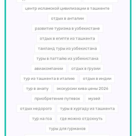
центр исламской цивилизации в ташкенте
отдых в анталии
развитие туризма в узбекистане
отдых в египте из ташкента
таиланд туры из узбекистана
туры в паттайю из узбекистана
авиакомпании
отдых в грузии
тур из ташкента в италию
отдых в индии
тур в анапу
экскурсии хива цены 2026
приобретение путевок
музей
отдых недорого
туры в хургаду из ташкента
тур на гоа
где можно отдохнуть
туры для гурманов