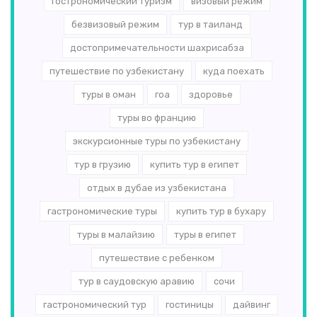
гострономический туризм
визовый режим
безвизовый режим
тур в таиланд
достопримечательности шахрисабза
путешествие по узбекистану
куда поехать
туры в оман
гоа
здоровье
туры во францию
экскурсионные туры по узбекистану
тур в грузию
купить тур в египет
отдых в дубае из узбекистана
гастрономические туры
купить тур в бухару
туры в малайзию
туры в египет
путешествие с ребенком
тур в саудовскую аравию
сочи
гастрономический тур
гостиницы
дайвинг