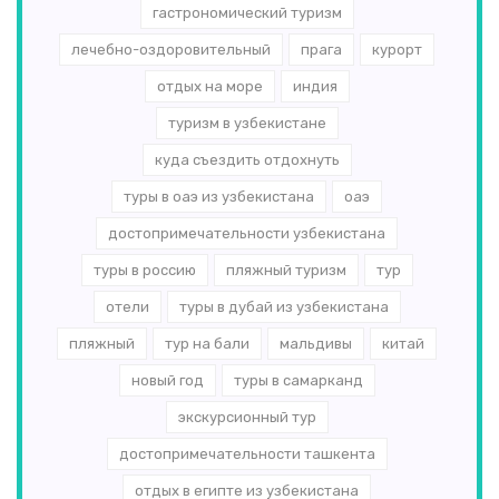
гастрономический туризм
лечебно-оздоровительный
прага
курорт
отдых на море
индия
туризм в узбекистане
куда съездить отдохнуть
туры в оаэ из узбекистана
оаэ
достопримечательности узбекистана
туры в россию
пляжный туризм
тур
отели
туры в дубай из узбекистана
пляжный
тур на бали
мальдивы
китай
новый год
туры в самарканд
экскурсионный тур
достопримечательности ташкента
отдых в египте из узбекистана