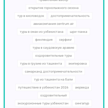
открытие горнолыжного сезона
тур в кисловодск
достопримечательность
авиакомпания centrum air
туры в оман из узбекистана
шри-ланка
финляндия
серфинг
туры в саудовскую аравию
оздоровительные туры
туры в грузию из ташкента
экипировка
самарканд достопримечательности
тур из ташкента на бали
путешествие в узбекистан 2026
аюрведа
оздровительный
экскурсионные туры узбекистан
сингапур