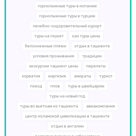
горнолыжные туры в испанию
горнолыжные туры в турцию
лечебно-оздоровительный курорт
туры на пхукет
оаэ туры цены
белоснежные пляжи
отдых в ташкенте
условия проживания
традиции
экскурсии ташкент цены
перелеты
хорватия
киргизия
эмираты
турист
поезд
плов
туры в швейцарию
туры на новый год
туры во вьетнам из ташкента
авиакомпания
центр исламской цивилизации в ташкенте
отдых в анталии