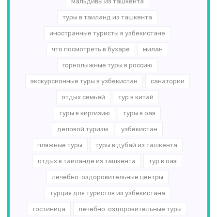
мальдивы из ташкента
туры в таиланд из ташкента
иностранные туристы в узбекистане
что посмотреть в бухаре
милан
горнолыжные туры в россию
экскурсионные туры в узбекистан
санатории
отдых семьей
тур в китай
туры в киргизию
туры в оаэ
деловой туризм
узбекистан
пляжные туры
туры в дубай из ташкента
отдых в таиланде из ташкента
тур в оаэ
лечебно-оздоровительные центры
турция для туристов из узбекистана
гостиница
лечебно-оздоровительные туры