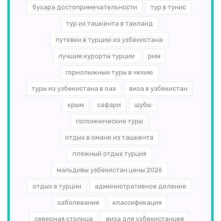
бухара достопримечательности
тур в тунис
тур из ташкента в таиланд
путевки в турцию из узбекистана
лучшие курорты турции
рим
горнолыжные туры в чехию
туры из узбекистана в оаэ
виза в узбекистан
крым
сафари
шубы
поломнические туры
отдых в омане из ташкента
пляжный отдых турция
мальдивы узбекистан цены 2026
отдых в турции
административное деление
заболевания
классификация
северная столица
виза для узбекистанцев