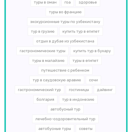
туры в оман
гоа
здоровье
туры во францию
экскурсионные туры по узбекистану
тур в грузию
купить тур в египет
отдых в дубае из узбекистана
гастрономические туры
купить тур в бухару
туры в малайзию
туры в египет
путешествие с ребенком
тур в саудовскую аравию
сочи
гастрономический тур
гостиницы
дайвинг
болгария
тур в индонезию
автобусный тур
лечебно-оздоровительный тур
автобусные туры
советы