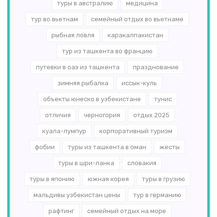
туры в австралию
медицина
тур во вьетнам
семейный отдых во вьетнаме
рыбная ловля
каракалпакистан
тур из ташкента во францию
путевки в оаэ из ташкента
празднование
зимняя рыбалка
иссык-куль
объекты юнеско в узбекистане
тунис
отличия
черногория
отдых 2025
куала-лумпур
корпоративный туризм
фобии
туры из ташкента в оман
жесты
туры в шри-ланка
словакия
туры в японию
южная корея
туры в грузию
мальдивы узбекистан цены
тур в германию
рафтинг
семейный отдых на море