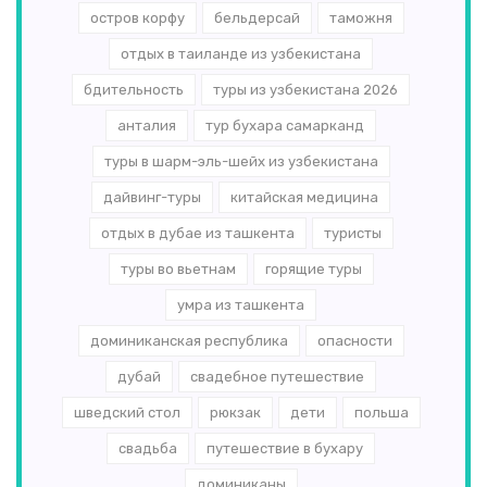
остров корфу
бельдерсай
таможня
отдых в таиланде из узбекистана
бдительность
туры из узбекистана 2026
анталия
тур бухара самарканд
туры в шарм-эль-шейх из узбекистана
дайвинг-туры
китайская медицина
отдых в дубае из ташкента
туристы
туры во вьетнам
горящие туры
умра из ташкента
доминиканская республика
опасности
дубай
свадебное путешествие
шведский стол
рюкзак
дети
польша
свадьба
путешествие в бухару
доминиканы