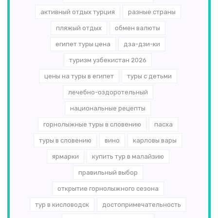
активный отдых турция
разные страны
пляжый отдых
обмен валюты
египет туры цена
дза-дзи-ки
туризм узбекистан 2026
цены на туры в египет
туры с детьми
лечебно-оздоротельный
национальные рецепты
горнолыжные туры в словению
пасха
туры в словению
вино
карловы вары
ярмарки
купить тур в малайзию
правильный выбор
открытие горнолыжного сезона
тур в кисловодск
достопримечательность