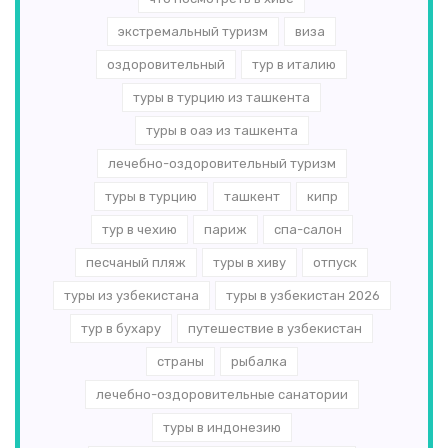
экстремальный туризм
виза
оздоровительный
тур в италию
туры в турцию из ташкента
туры в оаэ из ташкента
лечебно-оздоровительный туризм
туры в турцию
ташкент
кипр
тур в чехию
париж
спа-салон
песчаный пляж
туры в хиву
отпуск
туры из узбекистана
туры в узбекистан 2026
тур в бухару
путешествие в узбекистан
страны
рыбалка
лечебно-оздоровительные санатории
туры в индонезию