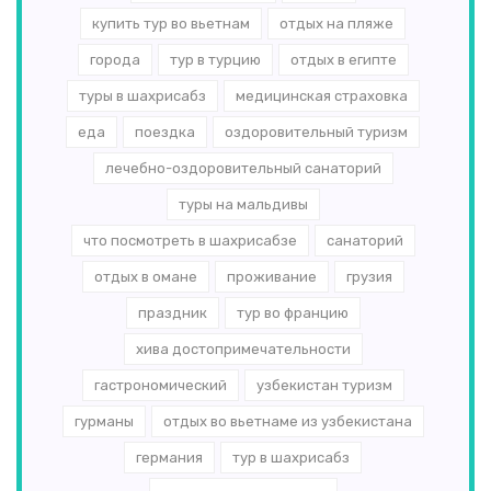
купить тур во вьетнам
отдых на пляже
города
тур в турцию
отдых в египте
туры в шахрисабз
медицинская страховка
еда
поездка
оздоровительный туризм
лечебно-оздоровительный санаторий
туры на мальдивы
что посмотреть в шахрисабзе
санаторий
отдых в омане
проживание
грузия
праздник
тур во францию
хива достопримечательности
гастрономический
узбекистан туризм
гурманы
отдых во вьетнаме из узбекистана
германия
тур в шахрисабз