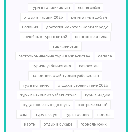
туры в таджикистан
ловля рыбы
отдых в турции 2026
купить тур в дубай
испания
достопримечательности города
лечебные туры в китай
шенгенская виза
таджикистан
гастрономические туры в узбекистан
салала
туризм узбекистана
казахстан
паломнический туризм узбекистан
тур в испанию
отдых в узбекистане 2026
туры в нячанг из узбекистана
туры в индию
куда поехать отдохнуть
экстримальный
сша
туры в сеул
тур в грецию
погода
карты
отдых в бухаре
горнолыжник