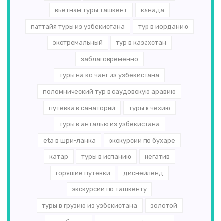
вьетнам туры ташкент
канада
паттайя туры из узбекистана
тур в иорданию
экстремальный
тур в казахстан
заблаговременно
туры на ко чанг из узбекистана
поломнический тур в саудовскую аравию
путевка в санаторий
туры в чехию
туры в анталью из узбекистана
eta в шри-ланка
экскурсии по бухаре
катар
туры в испанию
негатив
горящие путевки
диснейленд
экскурсии по ташкенту
туры в грузию из узбекистана
золотой