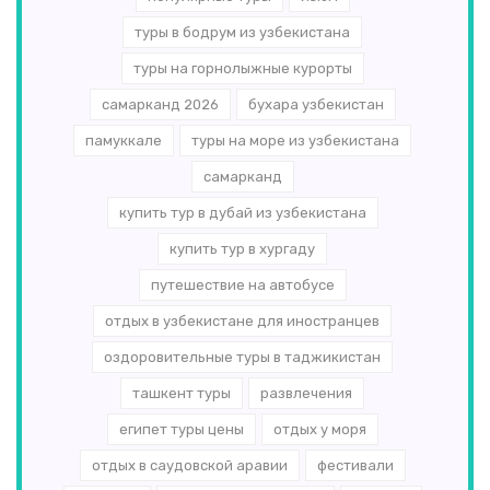
туры в бодрум из узбекистана
туры на горнолыжные курорты
самарканд 2026
бухара узбекистан
памуккале
туры на море из узбекистана
самарканд
купить тур в дубай из узбекистана
купить тур в хургаду
путешествие на автобусе
отдых в узбекистане для иностранцев
оздоровительные туры в таджикистан
ташкент туры
развлечения
египет туры цены
отдых у моря
отдых в саудовской аравии
фестивали