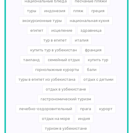
национальные блюда
песчаные пляжи
туры
индонезия
пляж
греция
экскурсионные туры
национальная кухня
египет
исцеление
здравница
тур в египет
италия
купить тур в узбекистан
франция
таиланд
семейный отдых
купить тур
горнолыжные курорты
бали
туры в египет из узбекистана
отдых с детьми
отдых в узбекистане
гастрономический туризм
лечебно-оздоровительный
прага
курорт
отдых на море
индия
туризм в узбекистане