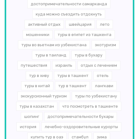
достопримечательности самарканда
куда можно съездить отдохнуть
активный отдых
швейцария
лето
мошенники
туры в египет из ташкента
туры во вьетнам из узбекистана
экотуризм
туры в таиланд
туры в бухару
путешествия
израиль
отдых с лечением
тур в хиву
туры в ташкент
отель
туры в китай
тур в ташкент
лангкави
экскурсионный туризм
туры по узбекистану
туры в казахстан
что посмотреть в ташкенте
шопинг
достопримечательности бухары
история
лечебно-оздоровительные курорты
купить тур в оаэ
стамбул
зима