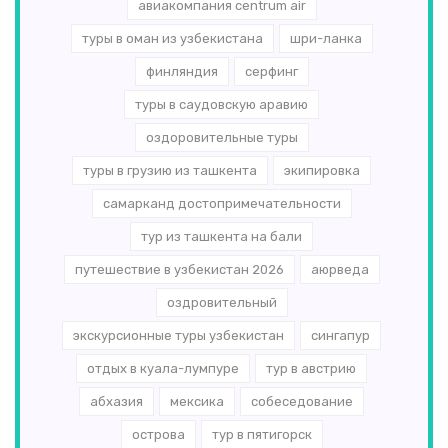
авиакомпания centrum air
туры в оман из узбекистана
шри-ланка
финляндия
серфинг
туры в саудовскую аравию
оздоровительные туры
туры в грузию из ташкента
экипировка
самарканд достопримечательности
тур из ташкента на бали
путешествие в узбекистан 2026
аюрведа
оздровительный
экскурсионные туры узбекистан
сингапур
отдых в куала-лумпуре
тур в австрию
абхазия
мексика
собеседование
острова
тур в пятигорск