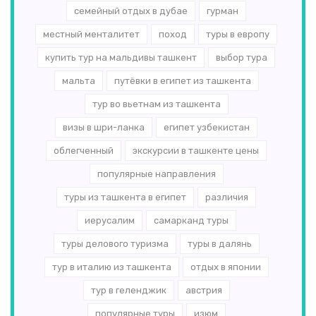
семейный отдых в дубае
гурман
местный менталитет
поход
туры в европу
купить тур на мальдивы ташкент
выбор тура
мальта
путёвки в египет из ташкента
тур во вьетнам из ташкента
визы в шри-ланка
египет узбекистан
облегченный
экскурсии в ташкенте цены
популярные направления
туры из ташкента в египет
различия
иерусалим
самарканд туры
туры делового туризма
туры в далянь
тур в италию из ташкента
отдых в японии
тур в геленджик
австрия
популярные туры
изюм