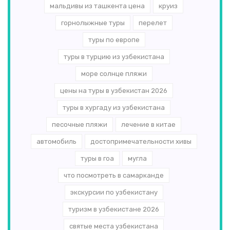
мальдивы из ташкента цена
круиз
горнолыжные туры
перелет
туры по европе
туры в турцию из узбекистана
море солнце пляжи
цены на туры в узбекистан 2026
туры в хургаду из узбекистана
песочные пляжи
лечение в китае
автомобиль
достопримечательности хивы
туры в гоа
мугла
что посмотреть в самарканде
экскурсии по узбекистану
туризм в узбекистане 2026
святые места узбекистана