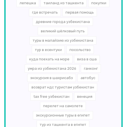
лепешка
таиланд из ташкента
покупки
где встречать
первая помощь
древние города узбекистана
великий шёлковый путь
туры в малайзию из узбекистана
тур в есентуки
посольство
куда поехать на море
виза в сша
умра из узбекистана 2026
ганконг
экскурсия в шахрисабз
автобус
возврат ндс туристам узбекистан
tax free узбекистан
венеция
перелет на самолете
экскурсионные туры в египет
тур из ташкента в египет