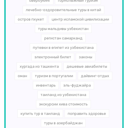
овербукинг
горнолыжный туризм
лечебно-оздоровительные туры в китай
остров пхукет
центр исламской цивилизации
туры мальдивы узбекистан
регистан самарканд
путевки в египет из узбекистана
электронный билет
законы
хургада из ташкента
дешевые авиабилеты
оман
туризм в португалии
дайвинг-отдых
инвентарь
эль-­фуджайра
таиланд из узбекистана
экскурсии хива стоимость
купить тур в таиланд
поправить здоровье
туры в азербайджан