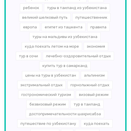
ребенок
туры в таиланд из узбекистана
великий шелковый путь
путешественник
европа
египет из ташкента
правила
туры на мальдивы из узбекистана
куда поехать летом на море
экономия
тур в сочи
лечебно-оздоровительный отдых
купить тур в самарканд
цены на туры в узбекистан
альпинизм
экстримальный отдых
горнолыжный отдых
гострономический туризм
визовый режим
безвизовый режим
тур в таиланд
достопримечательности шахрисабза
путешествие по узбекистану
куда поехать