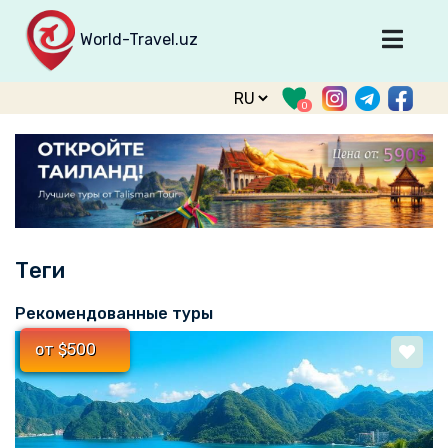
World-Travel.uz
Главная
0
Направления
Туры
Тур. фирмы
Табло прилета
Теги
О туризме
О проекте
Рекомендованные туры
Войти
от $500
Зарегистрироваться
support@world-travel.uz