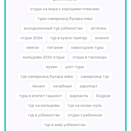
отдых на море с хорошими пляжами
туры самарканд бухара хива
экскурсионный тур узбекистан
аптечка
отдых 2024
тур в куала-лумпур
юнеско
чимган
питание
новогодние туры
мальдивы 2026 отдых
отдых в таиланде
музеи
шоп-туры
тур самарканд бухара хива
самарканд тур
пенанг
лечебный
аэропорт
туры в египет ташкент
варианты
бодрум
тур на мальдивы
тур на иссык-куль
тур в узбекистан
отдых с ребенком
тур в хиву узбекистан