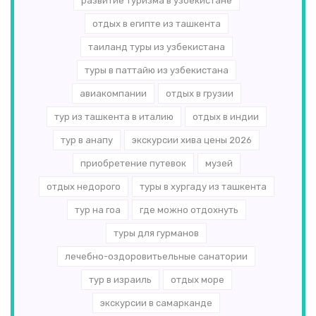
развитие туризма в узбекистане
отдых в египте из ташкента
таиланд туры из узбекистана
туры в паттайю из узбекистана
авиакомпании
отдых в грузии
тур из ташкента в италию
отдых в индии
тур в анапу
экскурсии хива цены 2026
приобретение путевок
музей
отдых недорого
туры в хургаду из ташкента
тур на гоа
где можно отдохнуть
туры для гурманов
лечебно-оздоровитьельные санатории
тур в израиль
отдых море
экскурсии в самарканде