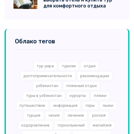
для комфортного отдыха
Облако тегов
тур умра
туризм
отдых
достопримечательности
рекомендации
узбекистан
пляжный отдых
туры в узбекистан
курорты
пляжи
путешествие
информация
горы
лыжи
турция
чехия
лечение
россия
оздоровление
горнолыжный
малайзия