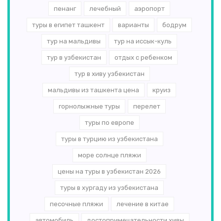
пенанг
лечебный
аэропорт
туры в египет ташкент
варианты
бодрум
тур на мальдивы
тур на иссык-куль
тур в узбекистан
отдых с ребенком
тур в хиву узбекистан
мальдивы из ташкента цена
круиз
горнолыжные туры
перелет
туры по европе
туры в турцию из узбекистана
море солнце пляжи
цены на туры в узбекистан 2026
туры в хургаду из узбекистана
песочные пляжи
лечение в китае
автомобиль
достопримечательности хивы