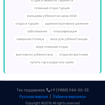
отдых в омане из ташкента
пляжный отдых турция
мальдивы узбекистан цены 2026
отдых в турции
административное деление
заболевания
классификация
северная столица
виза для узбекистанцев
море пляжный отдых
вьетнам из узбекистана
отдых во вьетнаме
купить тур в шарм-эль-шейх
Тех поддержка:
+9 (9888) 944-00-33
Русская версия
|
Ўзбекча версияси
Copyright ©2016 All rights reserved