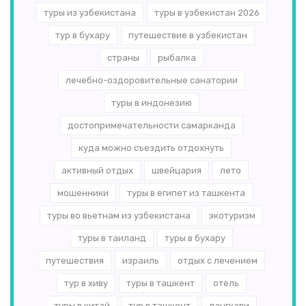
туры из узбекистана
туры в узбекистан 2026
тур в бухару
путешествие в узбекистан
страны
рыбалка
лечебно-оздоровительные санатории
туры в индонезию
достопримечательности самарканда
куда можно съездить отдохнуть
активный отдых
швейцария
лето
мошенники
туры в египет из ташкента
туры во вьетнам из узбекистана
экотуризм
туры в таиланд
туры в бухару
путешествия
израиль
отдых с лечением
тур в хиву
туры в ташкент
отель
туры в китай
тур в ташкент
лангкави