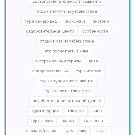
достопримечательности ташкента
отдых в египте из узбекистана
тур в самарканд
экскурсии
экстрим
оздоровительный центр
особенности
отдых в оаэ из узбекистана
что посмотреть в хиве
экстремальный туризм
виза
оздоровительный
тур в италию
туры в турцию из ташкента
туры в оаэ из ташкента
лечебно-оздоровительный туризм
туры в турцию
ташкент
кипр
тур в чехию
париж
спа-салон
песчаный пляж
туры в хиву
отпуск