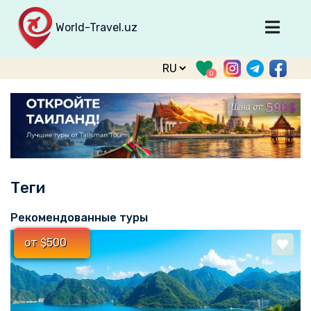
World-Travel.uz
Главная
0
Направления
Туры
Тур. фирмы
Табло прилета
Теги
О туризме
О проекте
Рекомендованные туры
Войти
от $500
Зарегистрироваться
support@world-travel.uz