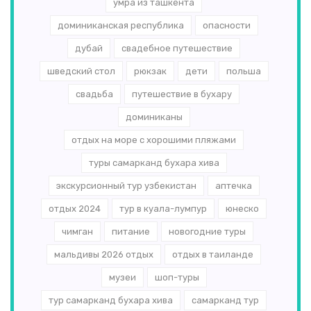
умра из ташкента
доминиканская республика
опасности
дубай
свадебное путешествие
шведский стол
рюкзак
дети
польша
свадьба
путешествие в бухару
доминиканы
отдых на море с хорошими пляжами
туры самарканд бухара хива
экскурсионный тур узбекистан
аптечка
отдых 2024
тур в куала-лумпур
юнеско
чимган
питание
новогодние туры
мальдивы 2026 отдых
отдых в таиланде
музеи
шоп-туры
тур самарканд бухара хива
самарканд тур