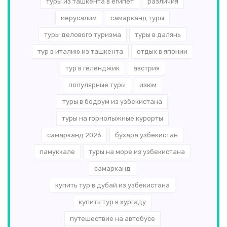
туры из ташкента в египет
различия
иерусалим
самарканд туры
туры делового туризма
туры в далянь
тур в италию из ташкента
отдых в японии
тур в геленджик
австрия
популярные туры
изюм
туры в бодрум из узбекистана
туры на горнолыжные курорты
самарканд 2026
бухара узбекистан
памуккале
туры на море из узбекистана
самарканд
купить тур в дубай из узбекистана
купить тур в хургаду
путешествие на автобусе