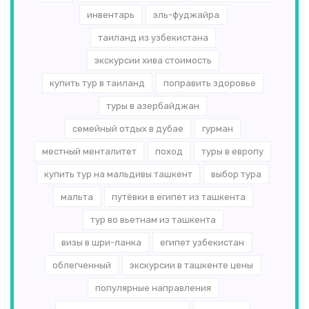
инвентарь
эль-­фуджайра
таиланд из узбекистана
экскурсии хива стоимость
купить тур в таиланд
поправить здоровье
туры в азербайджан
семейный отдых в дубае
гурман
местный менталитет
поход
туры в европу
купить тур на мальдивы ташкент
выбор тура
мальта
путёвки в египет из ташкента
тур во вьетнам из ташкента
визы в шри-ланка
египет узбекистан
облегченный
экскурсии в ташкенте цены
популярные направления