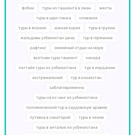
фобии
туры из ташкента в оман
жесты
туры в шри-ланка
словакия
туры в японию
южная корея
туры в грузию
мальдивы узбекистан цены
тур в германию
рафтинг
семейный отдых на море
вьетнам туры ташкент
канада
паттайя туры из узбекистана
тур в иорданию
экстремальный
тур в казахстан
заблаговременно
туры на ко чанг из узбекистана
поломнический тур в саудовскую аравию
путевка в санаторий
туры в чехию
туры в анталью из узбекистана