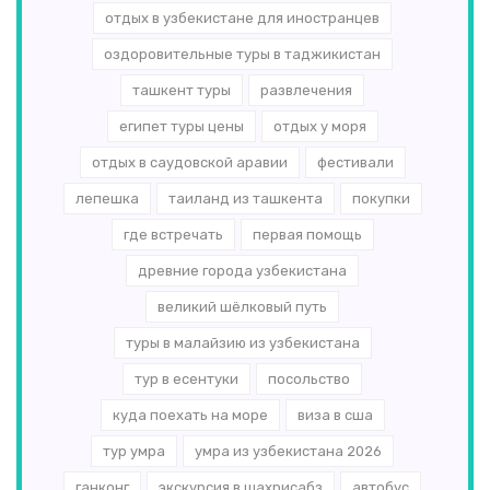
отдых в узбекистане для иностранцев
оздоровительные туры в таджикистан
ташкент туры
развлечения
египет туры цены
отдых у моря
отдых в саудовской аравии
фестивали
лепешка
таиланд из ташкента
покупки
где встречать
первая помощь
древние города узбекистана
великий шёлковый путь
туры в малайзию из узбекистана
тур в есентуки
посольство
куда поехать на море
виза в сша
тур умра
умра из узбекистана 2026
ганконг
экскурсия в шахрисабз
автобус