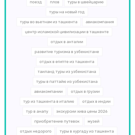
поезд
плов
туры в швейцарию
туры на новый год
туры во вьетнам из ташкента
авиакомпания
центр исламской цивилизации в ташкенте
отдых в анталии
развитие туризма в узбекистане
отдых в египте из ташкента
таиланд туры из узбекистана
туры в паттайю из узбекистана
авиакомпании
отдых в грузии
тур из ташкента в италию
отдых в индии
тур в анапу
экскурсии хива цены 2026
приобретение путевок
музей
отдых недорого
туры в хургаду из ташкента