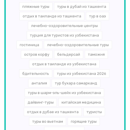
пляжные туры
туры в дубай из ташкента
отдых в таиланде из ташкента
тур в оаэ
лечебно-оздоровительные центры
турция для туристов из узбекистана
гостиница
лечебно-оздоровительные туры
остров корфу
бельдерсай
таможня
отдых в таиланде из узбекистана
бдительность
туры из узбекистана 2026
анталия
тур бухара самарканд
туры в шарм-эль-шейх из узбекистана
дайвинг-туры
китайская медицина
отдых в дубае из ташкента
туристы
туры во вьетнам
горящие туры