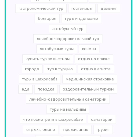
гастрономический тур
гостиницы
дайвинг
болгария
тур в индонезию
автобусный тур
лечебно-оздоровительный тур
автобусные туры
советы
купить тур во вьетнам
отдых на пляже
города
тур в турцию
отдых в египте
туры в шахрисабз
медицинская страховка
еда
поездка
оздоровительный туризм
лечебно-оздоровительный санаторий
туры на мальдивы
что посмотреть в шахрисабзе
санаторий
отдых в омане
проживание
грузия