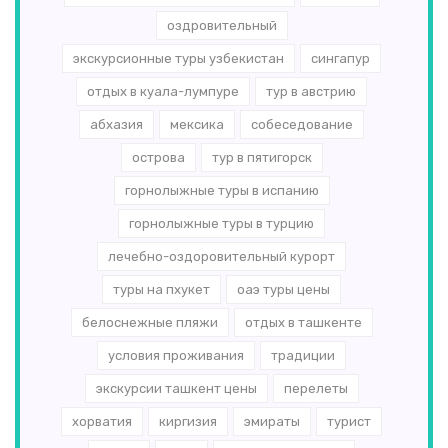
оздровительный
экскурсионные туры узбекистан
сингапур
отдых в куала-лумпуре
тур в австрию
абхазия
мексика
собеседование
острова
тур в пятигорск
горнолыжные туры в испанию
горнолыжные туры в турцию
лечебно-оздоровительный курорт
туры на пхукет
оаэ туры цены
белоснежные пляжи
отдых в ташкенте
условия проживания
традиции
экскурсии ташкент цены
перелеты
хорватия
киргизия
эмираты
турист