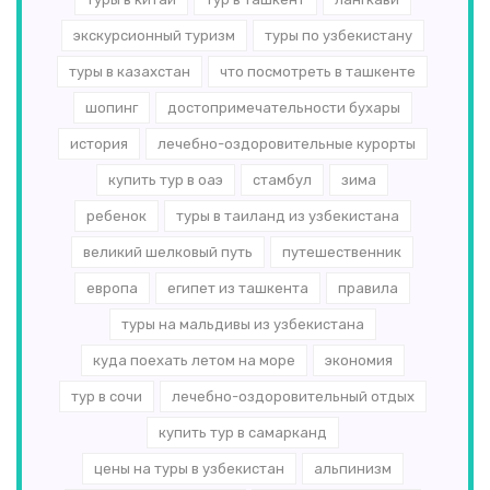
экскурсионный туризм
туры по узбекистану
туры в казахстан
что посмотреть в ташкенте
шопинг
достопримечательности бухары
история
лечебно-оздоровительные курорты
купить тур в оаэ
стамбул
зима
ребенок
туры в таиланд из узбекистана
великий шелковый путь
путешественник
европа
египет из ташкента
правила
туры на мальдивы из узбекистана
куда поехать летом на море
экономия
тур в сочи
лечебно-оздоровительный отдых
купить тур в самарканд
цены на туры в узбекистан
альпинизм