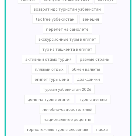
возврат ндс туристам узбекистан
tax free узбекистан
венеция
перелет на самолете
экскурсионные туры в египет
тур из ташкента в египет
активный отдых турция
разные страны
пляжый отдых
обмен валюты
египет туры цена
дза-дзи-ки
туризм узбекистан 2026
цены на туры в египет
туры с детьми
лечебно-оздоротельный
национальные рецепты
горнолыжные туры в словению
пасха