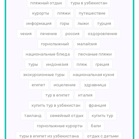
пляжный отдых
туры в узбекистан
курорты
пляжи
путешествие
информация
горы
лыжи
турция
чехия
лечение
россия
оздоровление
горнолыжный
малайзия
национальные блюда
песчаные пляжи
туры
индонезия
пляж
греция
экскурсионные туры
национальная кухня
египет
исцеление
здравница
тур в египет
италия
купить тур в узбекистан
франция
таиланд
семейный отдых
купить тур
горнолыжные курорты
бали
туры в египет из узбекистана
отдых с детьми