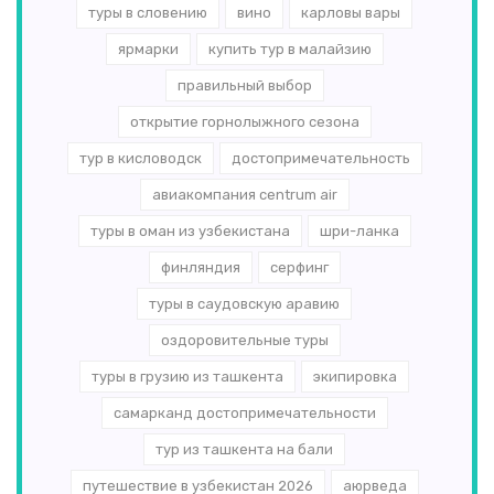
туры в словению
вино
карловы вары
ярмарки
купить тур в малайзию
правильный выбор
открытие горнолыжного сезона
тур в кисловодск
достопримечательность
авиакомпания centrum air
туры в оман из узбекистана
шри-ланка
финляндия
серфинг
туры в саудовскую аравию
оздоровительные туры
туры в грузию из ташкента
экипировка
самарканд достопримечательности
тур из ташкента на бали
путешествие в узбекистан 2026
аюрведа