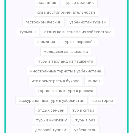
праздник
тур во францию
хива достопримечательности
гастрономический
узбекистан туризм
гурманы
отдых во вьетнаме из узбекистана
германия
тур в шахрисабз
мальдивы из ташкента
туры в таиланд из ташкента
иностранные туристы в узбекистане
что посмотреть в бухаре
милан
горнолыжные туры в россию
экскурсионные туры в узбекистан
санатории
отдых семьей
тур в китай
туры в киргизию
туры в оаэ
деловой туризм
узбекистан