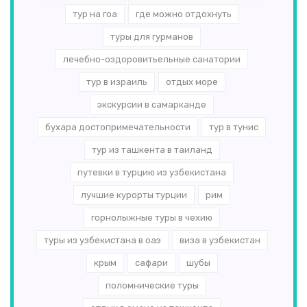
тур на гоа
где можно отдохнуть
туры для гурманов
лечебно-оздоровитьельные санатории
тур в израиль
отдых море
экскурсии в самарканде
бухара достопримечательности
тур в тунис
тур из ташкента в таиланд
путевки в турцию из узбекистана
лучшие курорты турции
рим
горнолыжные туры в чехию
туры из узбекистана в оаэ
виза в узбекистан
крым
сафари
шубы
поломнические туры