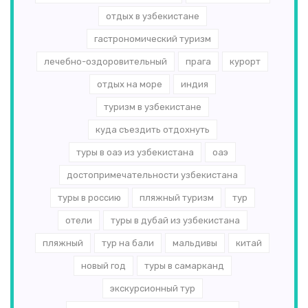
отдых в узбекистане
гастрономический туризм
лечебно-оздоровительный
прага
курорт
отдых на море
индия
туризм в узбекистане
куда съездить отдохнуть
туры в оаэ из узбекистана
оаэ
достопримечательности узбекистана
туры в россию
пляжный туризм
тур
отели
туры в дубай из узбекистана
пляжный
тур на бали
мальдивы
китай
новый год
туры в самарканд
экскурсионный тур