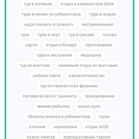
тур в испанию
отдых в узбекистане 2026
туры в нячанг из узбекистана
туры в индию
куда поехать отдохнуть
экстримальный
сша
туры в сеул
тур в грецию
погода
карты
отдых в бухаре
горнолыжник
туры в австралию
медицина
тур во вьетнам
семейный отдых во вьетнаме
рыбная ловля
каракалпакистан
тур из ташкента во францию
путевки в оаэ из ташкента
празднование
зимняя рыбалка
иссык-куль
объекты юнеско в узбекистане
тунис
отличия
черногория
отдых 2025
куала-лумпур
корпоративный туризм