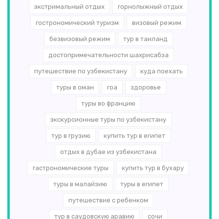
экстримальный отдых
горнолыжный отдых
гострономический туризм
визовый режим
безвизовый режим
тур в таиланд
достопримечательности шахрисабза
путешествие по узбекистану
куда поехать
туры в оман
гоа
здоровье
туры во францию
экскурсионные туры по узбекистану
тур в грузию
купить тур в египет
отдых в дубае из узбекистана
гастрономические туры
купить тур в бухару
туры в малайзию
туры в египет
путешествие с ребенком
тур в саудовскую аравию
сочи