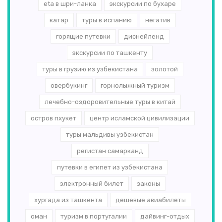
eta в шри-ланка
экскурсии по бухаре
катар
туры в испанию
негатив
горящие путевки
диснейленд
экскурсии по ташкенту
туры в грузию из узбекистана
золотой
овербукинг
горнолыжный туризм
лечебно-оздоровительные туры в китай
остров пхукет
центр исламской цивилизации
туры мальдивы узбекистан
регистан самарканд
путевки в египет из узбекистана
электронный билет
законы
хургада из ташкента
дешевые авиабилеты
оман
туризм в португалии
дайвинг-отдых