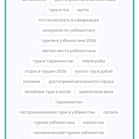
туры в гоа
мугла
что посмотреть в самарканде
экскурсии по узбекистану
туризм в узбекистане 2026
святые места узбекистана
туры в таджикистан
ловля рыбы
отдых в турции 2026
купить тур в дубай
испания
достопримечательности города
лечебные туры в китай
шенгенская виза
таджикистан
гастрономические туры в узбекистан
салала
туризм узбекистана
казахстан
паломнический туризм узбекистан