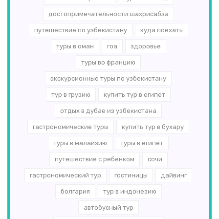
достопримечательности шахрисабза
путешествие по узбекистану
куда поехать
туры в оман
гоа
здоровье
туры во францию
экскурсионные туры по узбекистану
тур в грузию
купить тур в египет
отдых в дубае из узбекистана
гастрономические туры
купить тур в бухару
туры в малайзию
туры в египет
путешествие с ребенком
сочи
гастрономический тур
гостиницы
дайвинг
болгария
тур в индонезию
автобусный тур