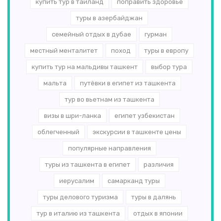
купить тур в таиланд
поправить здоровье
туры в азербайджан
семейный отдых в дубае
гурман
местный менталитет
поход
туры в европу
купить тур на мальдивы ташкент
выбор тура
мальта
путёвки в египет из ташкента
тур во вьетнам из ташкента
визы в шри-ланка
египет узбекистан
облегченный
экскурсии в ташкенте цены
популярные направления
туры из ташкента в египет
различия
иерусалим
самарканд туры
туры делового туризма
туры в далянь
тур в италию из ташкента
отдых в японии