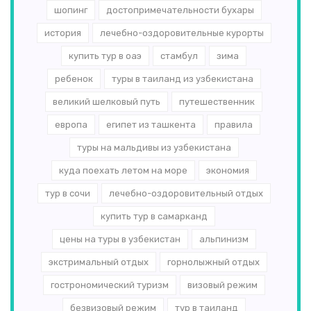
шопинг
достопримечательности бухары
история
лечебно-оздоровительные курорты
купить тур в оаэ
стамбул
зима
ребенок
туры в таиланд из узбекистана
великий шелковый путь
путешественник
европа
египет из ташкента
правила
туры на мальдивы из узбекистана
куда поехать летом на море
экономия
тур в сочи
лечебно-оздоровительный отдых
купить тур в самарканд
цены на туры в узбекистан
альпинизм
экстримальный отдых
горнолыжный отдых
гострономический туризм
визовый режим
безвизовый режим
тур в таиланд