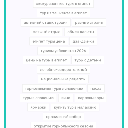
экскурсионные туры в египет
тур из ташкента в египет
активный отдых турция
разные страны
пляжый отдых
обмен валюты
египет туры цена
дза-дзи-ки
туризм узбекистан 2026
цены на туры в египет
туры с детьми
лечебно-оздоротельный
национальные рецепты
горнолыжные туры в словению
пасха
туры в словению
вино
карловы вары
ярмарки
купить тур в малайзию
правильный выбор
открытие горнолыжного сезона