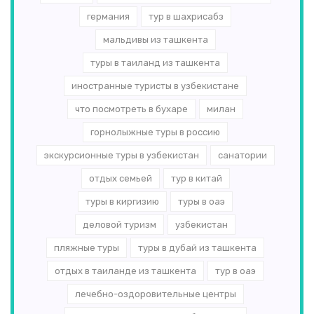
германия
тур в шахрисабз
мальдивы из ташкента
туры в таиланд из ташкента
иностранные туристы в узбекистане
что посмотреть в бухаре
милан
горнолыжные туры в россию
экскурсионные туры в узбекистан
санатории
отдых семьей
тур в китай
туры в киргизию
туры в оаэ
деловой туризм
узбекистан
пляжные туры
туры в дубай из ташкента
отдых в таиланде из ташкента
тур в оаэ
лечебно-оздоровительные центры