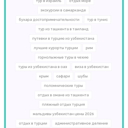
тур в израиль
отдых море
экскурсии в самарканде
бухара достопримечательности
тур в тунис
тур из ташкента в таиланд
путевки в турцию из узбекистана
лучшие курорты турции
рим
горнолыжные туры в чехию
туры из узбекистана в оаэ
виза в узбекистан
крым
сафари
шубы
поломнические туры
отдых в омане из ташкента
пляжный отдых турция
мальдивы узбекистан цены 2026
отдых в турции
административное деление