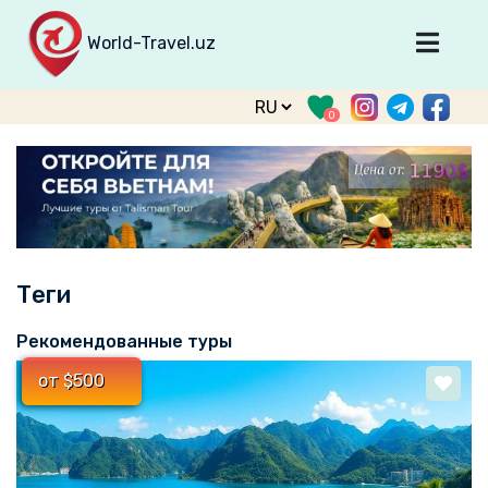
World-Travel.uz
Главная
0
Направления
Туры
Тур. фирмы
Табло прилета
Теги
О туризме
О проекте
Рекомендованные туры
Войти
от $500
Зарегистрироваться
support@world-travel.uz