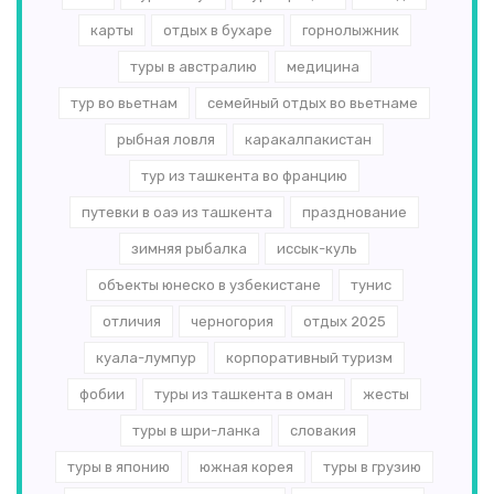
карты
отдых в бухаре
горнолыжник
туры в австралию
медицина
тур во вьетнам
семейный отдых во вьетнаме
рыбная ловля
каракалпакистан
тур из ташкента во францию
путевки в оаэ из ташкента
празднование
зимняя рыбалка
иссык-куль
объекты юнеско в узбекистане
тунис
отличия
черногория
отдых 2025
куала-лумпур
корпоративный туризм
фобии
туры из ташкента в оман
жесты
туры в шри-ланка
словакия
туры в японию
южная корея
туры в грузию