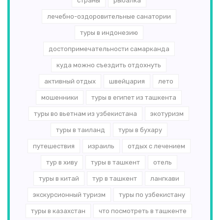
страны
рыбалка
лечебно-оздоровительные санатории
туры в индонезию
достопримечательности самарканда
куда можно съездить отдохнуть
активный отдых
швейцария
лето
мошенники
туры в египет из ташкента
туры во вьетнам из узбекистана
экотуризм
туры в таиланд
туры в бухару
путешествия
израиль
отдых с лечением
тур в хиву
туры в ташкент
отель
туры в китай
тур в ташкент
лангкави
экскурсионный туризм
туры по узбекистану
туры в казахстан
что посмотреть в ташкенте