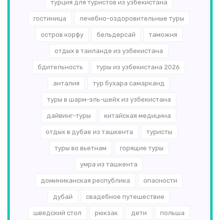
турция для туристов из узбекистана
гостиница
лечебно-оздоровительные туры
остров корфу
бельдерсай
таможня
отдых в таиланде из узбекистана
бдительность
туры из узбекистана 2026
анталия
тур бухара самарканд
туры в шарм-эль-шейх из узбекистана
дайвинг-туры
китайская медицина
отдых в дубае из ташкента
туристы
туры во вьетнам
горящие туры
умра из ташкента
доминиканская республика
опасности
дубай
свадебное путешествие
шведский стол
рюкзак
дети
польша