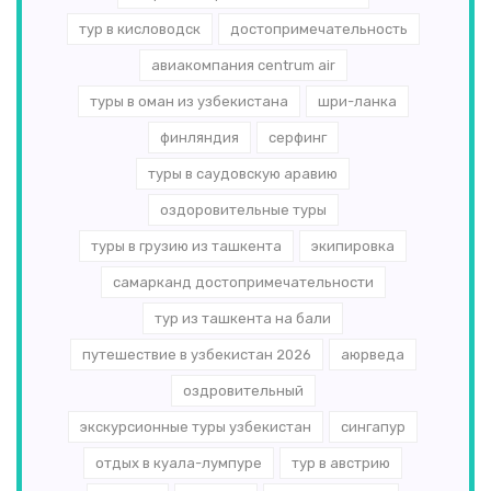
тур в кисловодск
достопримечательность
авиакомпания centrum air
туры в оман из узбекистана
шри-ланка
финляндия
серфинг
туры в саудовскую аравию
оздоровительные туры
туры в грузию из ташкента
экипировка
самарканд достопримечательности
тур из ташкента на бали
путешествие в узбекистан 2026
аюрведа
оздровительный
экскурсионные туры узбекистан
сингапур
отдых в куала-лумпуре
тур в австрию