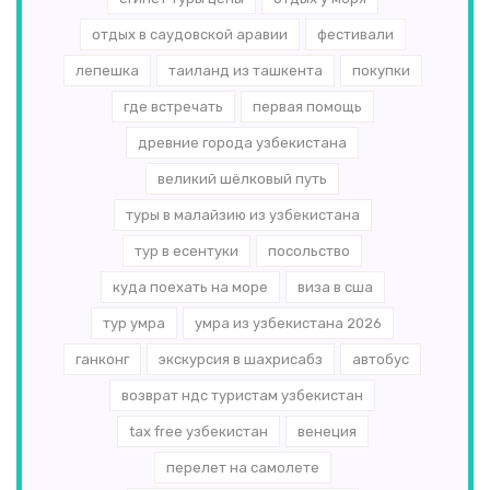
отдых в саудовской аравии
фестивали
лепешка
таиланд из ташкента
покупки
где встречать
первая помощь
древние города узбекистана
великий шёлковый путь
туры в малайзию из узбекистана
тур в есентуки
посольство
куда поехать на море
виза в сша
тур умра
умра из узбекистана 2026
ганконг
экскурсия в шахрисабз
автобус
возврат ндс туристам узбекистан
tax free узбекистан
венеция
перелет на самолете