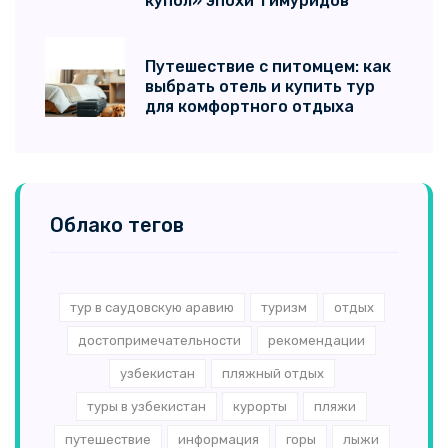
купол» эпохи Тимуридов
Путешествие с питомцем: как
выбрать отель и купить тур
для комфортного отдыха
Облако тегов
тур в саудовскую аравию
туризм
отдых
достопримечательности
рекомендации
узбекистан
пляжный отдых
туры в узбекистан
курорты
пляжи
путешествие
информация
горы
лыжи