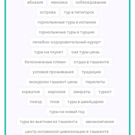
абхазия
мексика
собеседование
острова
тур в пятигорск
горнолыжные туры в испанию
горнолыжные туры в турцию
лечебно-оздоровительный курорт
туры на пхукет
оаэ туры цены
белоснежные пляжи
отдых в ташкенте
условия проживания
традиции
экскурсии ташкент цены
перелеты
хорватия
киргизия
эмираты
турист
поезд
плов
туры в швейцарию
туры на новый год
туры во вьетнам из ташкента
авиакомпания
центр исламской цивилизации в ташкенте