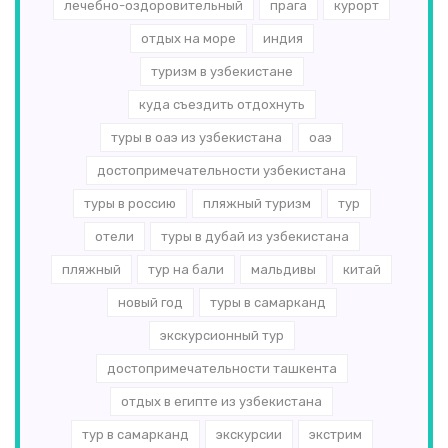
лечебно-оздоровительный
прага
курорт
отдых на море
индия
туризм в узбекистане
куда съездить отдохнуть
туры в оаэ из узбекистана
оаэ
достопримечательности узбекистана
туры в россию
пляжный туризм
тур
отели
туры в дубай из узбекистана
пляжный
тур на бали
мальдивы
китай
новый год
туры в самарканд
экскурсионный тур
достопримечательности ташкента
отдых в египте из узбекистана
тур в самарканд
экскурсии
экстрим