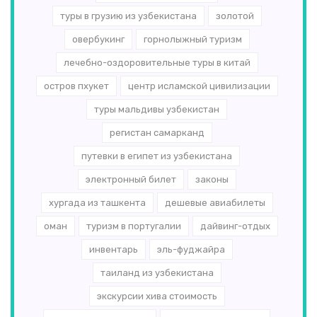
туры в грузию из узбекистана
золотой
овербукинг
горнолыжный туризм
лечебно-оздоровительные туры в китай
остров пхукет
центр исламской цивилизации
туры мальдивы узбекистан
регистан самарканд
путевки в египет из узбекистана
электронный билет
законы
хургада из ташкента
дешевые авиабилеты
оман
туризм в португалии
дайвинг-отдых
инвентарь
эль-­фуджайра
таиланд из узбекистана
экскурсии хива стоимость