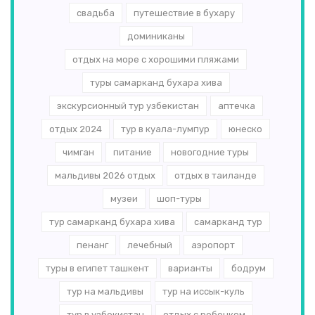
свадьба
путешествие в бухару
доминиканы
отдых на море с хорошими пляжами
туры самарканд бухара хива
экскурсионный тур узбекистан
аптечка
отдых 2024
тур в куала-лумпур
юнеско
чимган
питание
новогодние туры
мальдивы 2026 отдых
отдых в таиланде
музеи
шоп-туры
тур самарканд бухара хива
самарканд тур
пенанг
лечебный
аэропорт
туры в египет ташкент
варианты
бодрум
тур на мальдивы
тур на иссык-куль
тур в узбекистан
отдых с ребенком