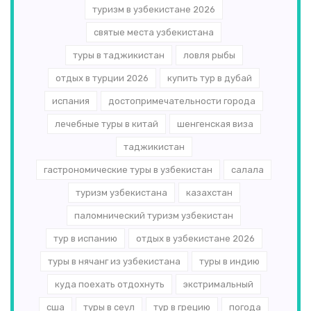
туризм в узбекистане 2026
святые места узбекистана
туры в таджикистан
ловля рыбы
отдых в турции 2026
купить тур в дубай
испания
достопримечательности города
лечебные туры в китай
шенгенская виза
таджикистан
гастрономические туры в узбекистан
салала
туризм узбекистана
казахстан
паломнический туризм узбекистан
тур в испанию
отдых в узбекистане 2026
туры в нячанг из узбекистана
туры в индию
куда поехать отдохнуть
экстримальный
сша
туры в сеул
тур в грецию
погода