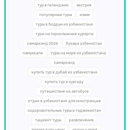
тур в геленджик
австрия
популярные туры
изюм
туры в бодрум из узбекистана
туры на горнолыжные курорты
самарканд 2026
бухара узбекистан
памуккале
туры на море из узбекистана
самарканд
купить тур в дубай из узбекистана
купить тур в хургаду
путешествие на автобусе
отдых в узбекистане для иностранцев
оздоровительные туры в таджикистан
ташкент туры
развлечения
египет туры цены
отдых у моря