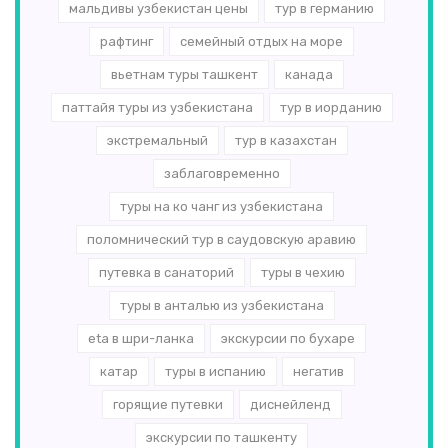
мальдивы узбекистан цены
тур в германию
рафтинг
семейный отдых на море
вьетнам туры ташкент
канада
паттайя туры из узбекистана
тур в иорданию
экстремальный
тур в казахстан
заблаговременно
туры на ко чанг из узбекистана
поломнический тур в саудовскую аравию
путевка в санаторий
туры в чехию
туры в анталью из узбекистана
eta в шри-ланка
экскурсии по бухаре
катар
туры в испанию
негатив
горящие путевки
диснейленд
экскурсии по ташкенту