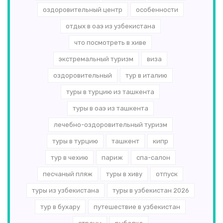
оздоровительный центр
особенности
отдых в оаэ из узбекистана
что посмотреть в хиве
экстремальный туризм
виза
оздоровительный
тур в италию
туры в турцию из ташкента
туры в оаэ из ташкента
лечебно-оздоровительный туризм
туры в турцию
ташкент
кипр
тур в чехию
париж
спа-салон
песчаный пляж
туры в хиву
отпуск
туры из узбекистана
туры в узбекистан 2026
тур в бухару
путешествие в узбекистан