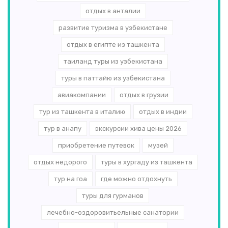
отдых в анталии
развитие туризма в узбекистане
отдых в египте из ташкента
таиланд туры из узбекистана
туры в паттайю из узбекистана
авиакомпании
отдых в грузии
тур из ташкента в италию
отдых в индии
тур в анапу
экскурсии хива цены 2026
приобретение путевок
музей
отдых недорого
туры в хургаду из ташкента
тур на гоа
где можно отдохнуть
туры для гурманов
лечебно-оздоровитьельные санатории