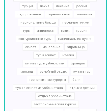
турция
чехия
лечение
россия
оздоровление
горнолыжный
малайзия
национальные блюда
песчаные пляжи
туры
индонезия
пляж
греция
экскурсионные туры
национальная кухня
египет
исцеление
здравница
тур в египет
италия
купить тур в узбекистан
франция
таиланд
семейный отдых
купить тур
горнолыжные курорты
бали
туры в египет из узбекистана
отдых с детьми
отдых в узбекистане
гастрономический туризм