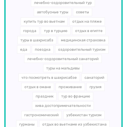
лечебно-оздоровительный тур
автобусные туры
советы
купить тур во вьетнам
отдых на пляже
города
тур в турцию
отдых в египте
туры в шахрисабз
медицинская страховка
еда
поездка
оздоровительный туризм
лечебно-оздоровительный санаторий
туры на мальдивы
что посмотреть в шахрисабзе
санаторий
отдых в омане
проживание
грузия
праздник
тур во францию
хива достопримечательности
гастрономический
узбекистан туризм
гурманы
отдых во вьетнаме из узбекистана