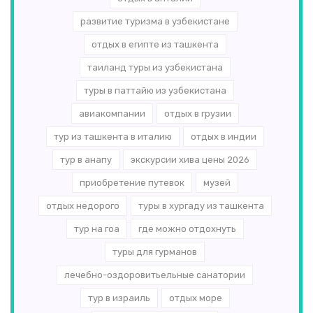
развитие туризма в узбекистане
отдых в египте из ташкента
таиланд туры из узбекистана
туры в паттайю из узбекистана
авиакомпании
отдых в грузии
тур из ташкента в италию
отдых в индии
тур в анапу
экскурсии хива цены 2026
приобретение путевок
музей
отдых недорого
туры в хургаду из ташкента
тур на гоа
где можно отдохнуть
туры для гурманов
лечебно-оздоровитьельные санатории
тур в израиль
отдых море