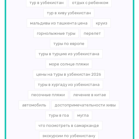
тур в узбекистан
отдых с ребенком
тур в хиву узбекистан
мальдивы из ташкента цена
круиз
горнолыжные туры
перелет
туры по европе
туры в турцию из узбекистана
море солнце пляжи
цены на туры в узбекистан 2026
туры в хургаду из узбекистана
песочные пляжи
лечение в китае
автомобиль
достопримечательности хивы
туры в гоа
мугла
что посмотреть в самарканде
экскурсии по узбекистану