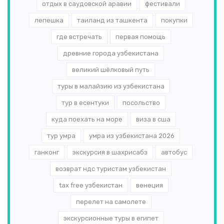
отдых в саудовской аравии
фестивали
лепешка
таиланд из ташкента
покупки
где встречать
первая помощь
древние города узбекистана
великий шёлковый путь
туры в малайзию из узбекистана
тур в есентуки
посольство
куда поехать на море
виза в сша
тур умра
умра из узбекистана 2026
ганконг
экскурсия в шахрисабз
автобус
возврат ндс туристам узбекистан
tax free узбекистан
венеция
перелет на самолете
экскурсионные туры в египет