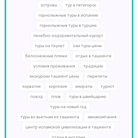
острова
тур в пятигорск
горнолыжные туры в испанию
горнолыжные туры в турцию
лечебно-оздоровительный курорт
туры на пхукет
оаэ туры цены
белоснежные пляжи
отдых в ташкенте
условия проживания
традиции
экскурсии ташкент цены
перелеты
хорватия
киргизия
эмираты
турист
поезд
плов
туры в швейцарию
туры на новый год
туры во вьетнам из ташкента
авиакомпания
центр исламской цивилизации в ташкенте
отдых в анталии