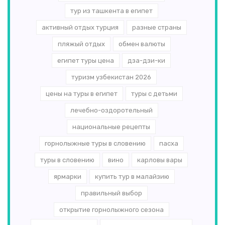
тур из ташкента в египет
активный отдых турция
разные страны
пляжый отдых
обмен валюты
египет туры цена
дза-дзи-ки
туризм узбекистан 2026
цены на туры в египет
туры с детьми
лечебно-оздоротельный
национальные рецепты
горнолыжные туры в словению
пасха
туры в словению
вино
карловы вары
ярмарки
купить тур в малайзию
правильный выбор
открытие горнолыжного сезона