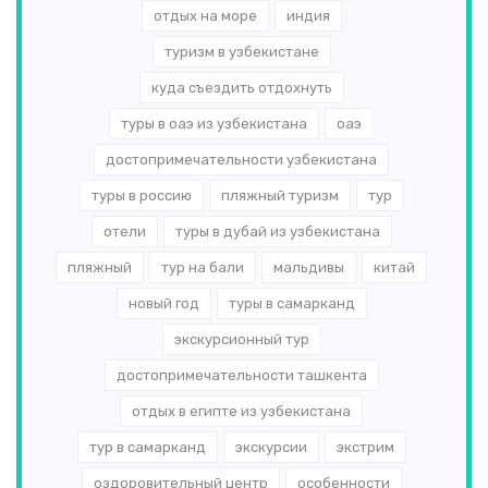
отдых на море
индия
туризм в узбекистане
куда съездить отдохнуть
туры в оаэ из узбекистана
оаэ
достопримечательности узбекистана
туры в россию
пляжный туризм
тур
отели
туры в дубай из узбекистана
пляжный
тур на бали
мальдивы
китай
новый год
туры в самарканд
экскурсионный тур
достопримечательности ташкента
отдых в египте из узбекистана
тур в самарканд
экскурсии
экстрим
оздоровительный центр
особенности