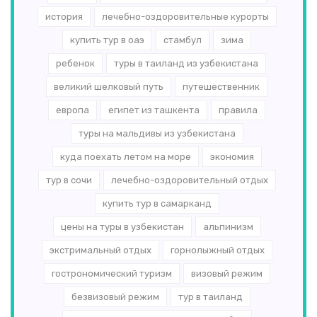
история
лечебно-оздоровительные курорты
купить тур в оаэ
стамбул
зима
ребенок
туры в таиланд из узбекистана
великий шелковый путь
путешественник
европа
египет из ташкента
правила
туры на мальдивы из узбекистана
куда поехать летом на море
экономия
тур в сочи
лечебно-оздоровительный отдых
купить тур в самарканд
цены на туры в узбекистан
альпинизм
экстримальный отдых
горнолыжный отдых
гострономический туризм
визовый режим
безвизовый режим
тур в таиланд