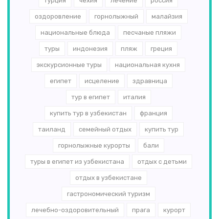
турция
чехия
лечение
россия
оздоровление
горнолыжный
малайзия
национальные блюда
песчаные пляжи
туры
индонезия
пляж
греция
экскурсионные туры
национальная кухня
египет
исцеление
здравница
тур в египет
италия
купить тур в узбекистан
франция
таиланд
семейный отдых
купить тур
горнолыжные курорты
бали
туры в египет из узбекистана
отдых с детьми
отдых в узбекистане
гастрономический туризм
лечебно-оздоровительный
прага
курорт