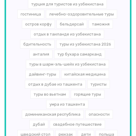
турция для туристов из узбекистана
гостиница
лечебно-оздоровительные туры
остров корфу
бельдерсай
таможня
отдых в таиланде из узбекистана
бдительность
туры из узбекистана 2026
анталия
тур бухара самарканд
туры в шарм-эль-шейх из узбекистана
дайвинг-туры
китайская медицина
отдых в дубае из ташкента
туристы
туры во вьетнам
горящие туры
умра из ташкента
доминиканская республика
опасности
дубай
свадебное путешествие
шведский стол
рюкзак
дети
польша