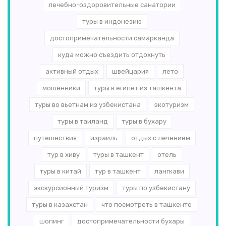
лечебно-оздоровительные санатории
туры в индонезию
достопримечательности самарканда
куда можно съездить отдохнуть
активный отдых
швейцария
лето
мошенники
туры в египет из ташкента
туры во вьетнам из узбекистана
экотуризм
туры в таиланд
туры в бухару
путешествия
израиль
отдых с лечением
тур в хиву
туры в ташкент
отель
туры в китай
тур в ташкент
лангкави
экскурсионный туризм
туры по узбекистану
туры в казахстан
что посмотреть в ташкенте
шопинг
достопримечательности бухары