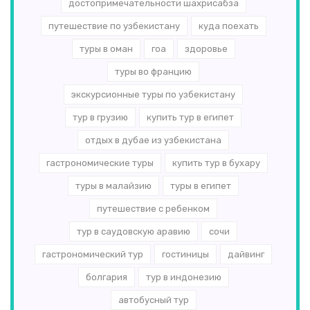
достопримечательности шахрисабза
путешествие по узбекистану
куда поехать
туры в оман
гоа
здоровье
туры во францию
экскурсионные туры по узбекистану
тур в грузию
купить тур в египет
отдых в дубае из узбекистана
гастрономические туры
купить тур в бухару
туры в малайзию
туры в египет
путешествие с ребенком
тур в саудовскую аравию
сочи
гастрономический тур
гостиницы
дайвинг
болгария
тур в индонезию
автобусный тур