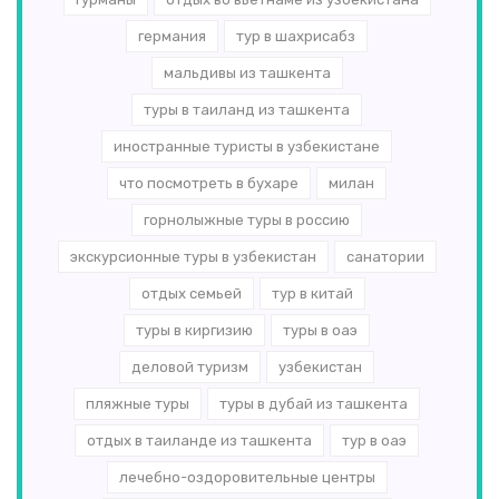
германия
тур в шахрисабз
мальдивы из ташкента
туры в таиланд из ташкента
иностранные туристы в узбекистане
что посмотреть в бухаре
милан
горнолыжные туры в россию
экскурсионные туры в узбекистан
санатории
отдых семьей
тур в китай
туры в киргизию
туры в оаэ
деловой туризм
узбекистан
пляжные туры
туры в дубай из ташкента
отдых в таиланде из ташкента
тур в оаэ
лечебно-оздоровительные центры