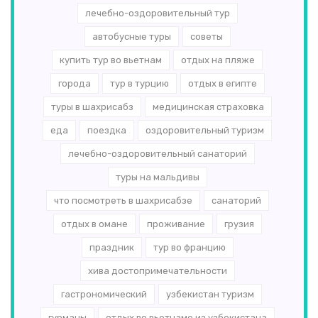
лечебно-оздоровительный тур
автобусные туры
советы
купить тур во вьетнам
отдых на пляже
города
тур в турцию
отдых в египте
туры в шахрисабз
медицинская страховка
еда
поездка
оздоровительный туризм
лечебно-оздоровительный санаторий
туры на мальдивы
что посмотреть в шахрисабзе
санаторий
отдых в омане
проживание
грузия
праздник
тур во францию
хива достопримечательности
гастрономический
узбекистан туризм
гурманы
отдых во вьетнаме из узбекистана