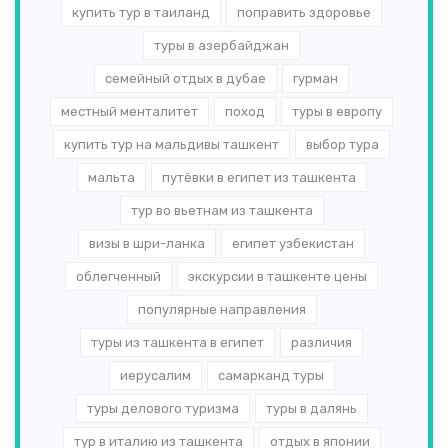
купить тур в таиланд
поправить здоровье
туры в азербайджан
семейный отдых в дубае
гурман
местный менталитет
поход
туры в европу
купить тур на мальдивы ташкент
выбор тура
мальта
путёвки в египет из ташкента
тур во вьетнам из ташкента
визы в шри-ланка
египет узбекистан
облегченный
экскурсии в ташкенте цены
популярные направления
туры из ташкента в египет
различия
иерусалим
самарканд туры
туры делового туризма
туры в далянь
тур в италию из ташкента
отдых в японии