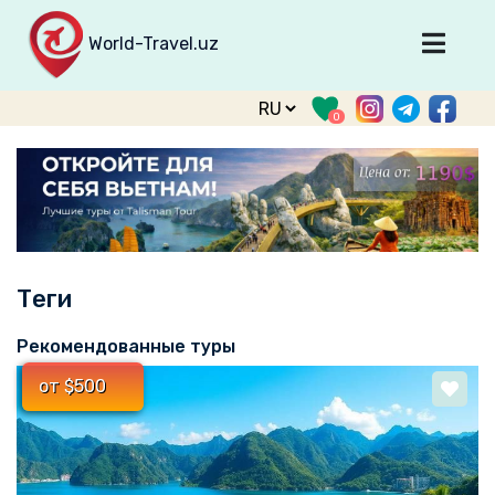
World-Travel.uz
Главная
0
Направления
Туры
Тур. фирмы
Табло прилета
Теги
О туризме
О проекте
Рекомендованные туры
Войти
от $500
Зарегистрироваться
support@world-travel.uz