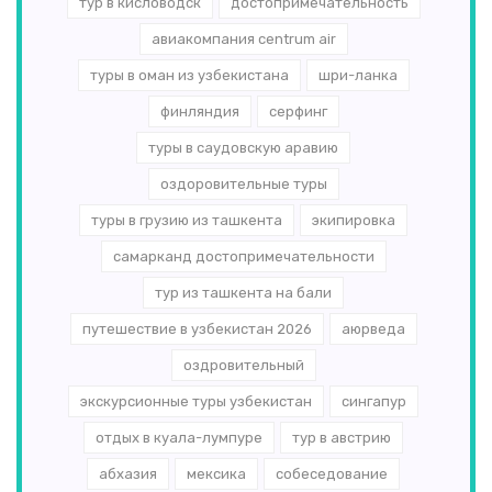
тур в кисловодск
достопримечательность
авиакомпания centrum air
туры в оман из узбекистана
шри-ланка
финляндия
серфинг
туры в саудовскую аравию
оздоровительные туры
туры в грузию из ташкента
экипировка
самарканд достопримечательности
тур из ташкента на бали
путешествие в узбекистан 2026
аюрведа
оздровительный
экскурсионные туры узбекистан
сингапур
отдых в куала-лумпуре
тур в австрию
абхазия
мексика
собеседование