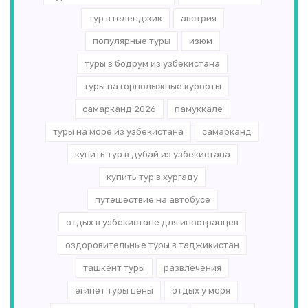
тур в геленджик
австрия
популярные туры
изюм
туры в бодрум из узбекистана
туры на горнолыжные курорты
самарканд 2026
памуккале
туры на море из узбекистана
самарканд
купить тур в дубай из узбекистана
купить тур в хургаду
путешествие на автобусе
отдых в узбекистане для иностранцев
оздоровительные туры в таджикистан
ташкент туры
развлечения
египет туры цены
отдых у моря