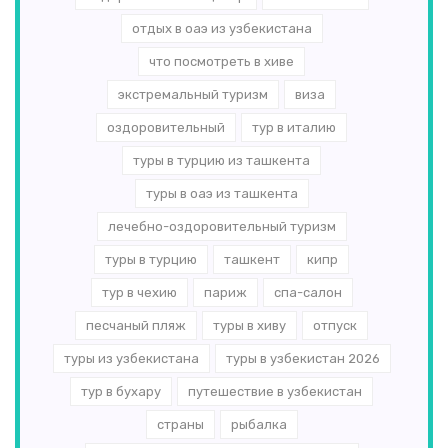
отдых в оаэ из узбекистана
что посмотреть в хиве
экстремальный туризм
виза
оздоровительный
тур в италию
туры в турцию из ташкента
туры в оаэ из ташкента
лечебно-оздоровительный туризм
туры в турцию
ташкент
кипр
тур в чехию
париж
спа-салон
песчаный пляж
туры в хиву
отпуск
туры из узбекистана
туры в узбекистан 2026
тур в бухару
путешествие в узбекистан
страны
рыбалка