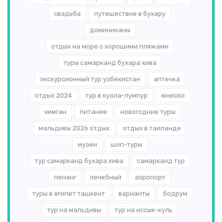
свадьба
путешествие в бухару
доминиканы
отдых на море с хорошими пляжами
туры самарканд бухара хива
экскурсионный тур узбекистан
аптечка
отдых 2024
тур в куала-лумпур
юнеско
чимган
питание
новогодние туры
мальдивы 2026 отдых
отдых в таиланде
музеи
шоп-туры
тур самарканд бухара хива
самарканд тур
пенанг
лечебный
аэропорт
туры в египет ташкент
варианты
бодрум
тур на мальдивы
тур на иссык-куль