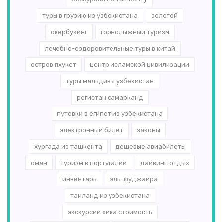
туры в грузию из узбекистана
золотой
овербукинг
горнолыжный туризм
лечебно-оздоровительные туры в китай
остров пхукет
центр исламской цивилизации
туры мальдивы узбекистан
регистан самарканд
путевки в египет из узбекистана
электронный билет
законы
хургада из ташкента
дешевые авиабилеты
оман
туризм в португалии
дайвинг-отдых
инвентарь
эль-­фуджайра
таиланд из узбекистана
экскурсии хива стоимость