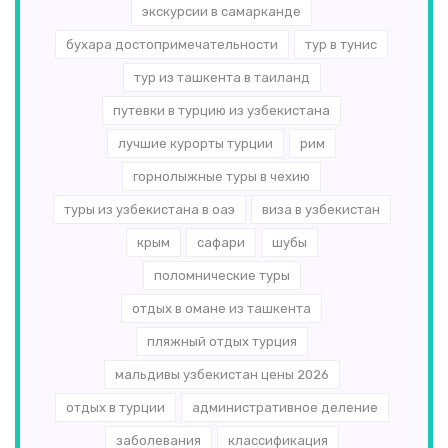
экскурсии в самарканде
бухара достопримечательности
тур в тунис
тур из ташкента в таиланд
путевки в турцию из узбекистана
лучшие курорты турции
рим
горнолыжные туры в чехию
туры из узбекистана в оаэ
виза в узбекистан
крым
сафари
шубы
поломнические туры
отдых в омане из ташкента
пляжный отдых турция
мальдивы узбекистан цены 2026
отдых в турции
административное деление
заболевания
классификация