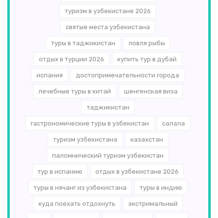
туризм в узбекистане 2026
святые места узбекистана
туры в таджикистан
ловля рыбы
отдых в турции 2026
купить тур в дубай
испания
достопримечательности города
лечебные туры в китай
шенгенская виза
таджикистан
гастрономические туры в узбекистан
салала
туризм узбекистана
казахстан
паломнический туризм узбекистан
тур в испанию
отдых в узбекистане 2026
туры в нячанг из узбекистана
туры в индию
куда поехать отдохнуть
экстримальный