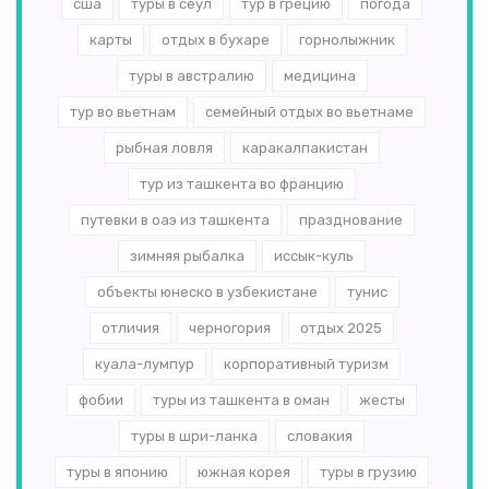
сша
туры в сеул
тур в грецию
погода
карты
отдых в бухаре
горнолыжник
туры в австралию
медицина
тур во вьетнам
семейный отдых во вьетнаме
рыбная ловля
каракалпакистан
тур из ташкента во францию
путевки в оаэ из ташкента
празднование
зимняя рыбалка
иссык-куль
объекты юнеско в узбекистане
тунис
отличия
черногория
отдых 2025
куала-лумпур
корпоративный туризм
фобии
туры из ташкента в оман
жесты
туры в шри-ланка
словакия
туры в японию
южная корея
туры в грузию