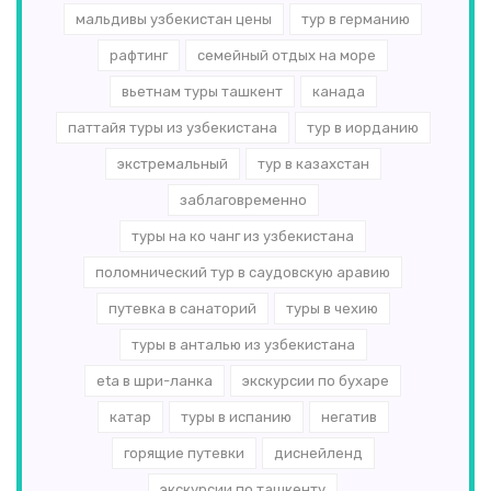
мальдивы узбекистан цены
тур в германию
рафтинг
семейный отдых на море
вьетнам туры ташкент
канада
паттайя туры из узбекистана
тур в иорданию
экстремальный
тур в казахстан
заблаговременно
туры на ко чанг из узбекистана
поломнический тур в саудовскую аравию
путевка в санаторий
туры в чехию
туры в анталью из узбекистана
eta в шри-ланка
экскурсии по бухаре
катар
туры в испанию
негатив
горящие путевки
диснейленд
экскурсии по ташкенту