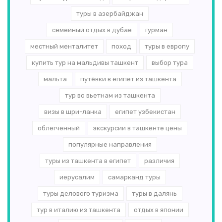
туры в азербайджан
семейный отдых в дубае
гурман
местный менталитет
поход
туры в европу
купить тур на мальдивы ташкент
выбор тура
мальта
путёвки в египет из ташкента
тур во вьетнам из ташкента
визы в шри-ланка
египет узбекистан
облегченный
экскурсии в ташкенте цены
популярные направления
туры из ташкента в египет
различия
иерусалим
самарканд туры
туры делового туризма
туры в далянь
тур в италию из ташкента
отдых в японии