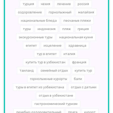
турция
чехия
лечение
россия
оздоровление
горнолыжный
малайзия
национальные блюда
песчаные пляжи
туры
индонезия
пляж
греция
экскурсионные туры
национальная кухня
египет
исцеление
здравница
тур в египет
италия
купить тур в узбекистан
франция
таиланд
семейный отдых
купить тур
горнолыжные курорты
бали
туры в египет из узбекистана
отдых с детьми
отдых в узбекистане
гастрономический туризм
лечебно-оздоровительный
прага
курорт