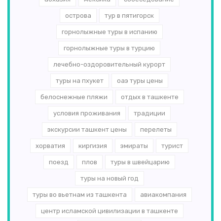
острова
тур в пятигорск
горнолыжные туры в испанию
горнолыжные туры в турцию
лечебно-оздоровительный курорт
туры на пхукет
оаэ туры цены
белоснежные пляжи
отдых в ташкенте
условия проживания
традиции
экскурсии ташкент цены
перелеты
хорватия
киргизия
эмираты
турист
поезд
плов
туры в швейцарию
туры на новый год
туры во вьетнам из ташкента
авиакомпания
центр исламской цивилизации в ташкенте