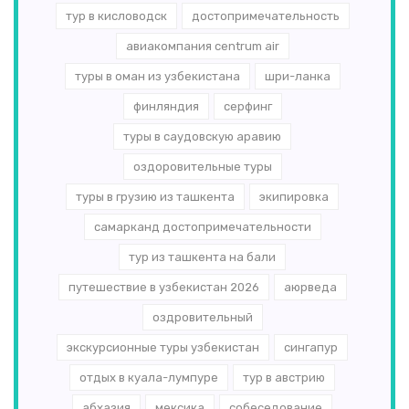
тур в кисловодск
достопримечательность
авиакомпания centrum air
туры в оман из узбекистана
шри-ланка
финляндия
серфинг
туры в саудовскую аравию
оздоровительные туры
туры в грузию из ташкента
экипировка
самарканд достопримечательности
тур из ташкента на бали
путешествие в узбекистан 2026
аюрведа
оздровительный
экскурсионные туры узбекистан
сингапур
отдых в куала-лумпуре
тур в австрию
абхазия
мексика
собеседование