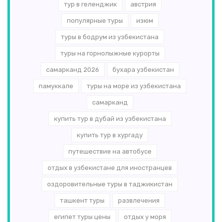
тур в геленджик
австрия
популярные туры
изюм
туры в бодрум из узбекистана
туры на горнолыжные курорты
самарканд 2026
бухара узбекистан
памуккале
туры на море из узбекистана
самарканд
купить тур в дубай из узбекистана
купить тур в хургаду
путешествие на автобусе
отдых в узбекистане для иностранцев
оздоровительные туры в таджикистан
ташкент туры
развлечения
египет туры цены
отдых у моря