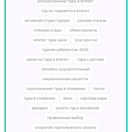
экскурсионные туры в египет
тур из ташкента в египет
активный отдых турция
разные страны
пляжый отдых
обмен валюты
египет туры цена
дза-дзи-ки
туризм узбекистан 2026
цены на туры в египет
туры с детьми
лечебно-оздоротельный
национальные рецепты
горнолыжные туры в словению
пасха
туры в словению
вино
карловы вары
ярмарки
купить тур в малайзию
правильный выбор
открытие горнолыжного сезона