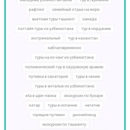
рафтинг
семейный отдых на море
вьетнам туры ташкент
канада
паттайя туры из узбекистана
тур в иорданию
экстремальный
тур в казахстан
заблаговременно
туры на ко чанг из узбекистана
поломнический тур в саудовскую аравию
путевка в санаторий
туры в чехию
туры в анталью из узбекистана
eta в шри-ланка
экскурсии по бухаре
катар
туры в испанию
негатив
горящие путевки
диснейленд
экскурсии по ташкенту