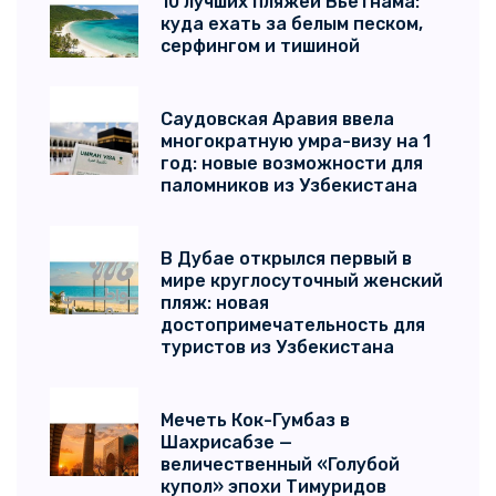
10 лучших пляжей Вьетнама:
куда ехать за белым песком,
серфингом и тишиной
Саудовская Аравия ввела
многократную умра-визу на 1
год: новые возможности для
паломников из Узбекистана
В Дубае открылся первый в
мире круглосуточный женский
пляж: новая
достопримечательность для
туристов из Узбекистана
Мечеть Кок-Гумбаз в
Шахрисабзе —
величественный «Голубой
купол» эпохи Тимуридов