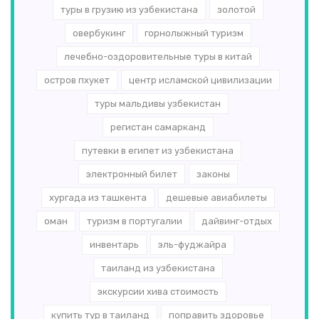
туры в грузию из узбекистана
золотой
овербукинг
горнолыжный туризм
лечебно-оздоровительные туры в китай
остров пхукет
центр исламской цивилизации
туры мальдивы узбекистан
регистан самарканд
путевки в египет из узбекистана
электронный билет
законы
хургада из ташкента
дешевые авиабилеты
оман
туризм в португалии
дайвинг-отдых
инвентарь
эль-­фуджайра
таиланд из узбекистана
экскурсии хива стоимость
купить тур в таиланд
поправить здоровье