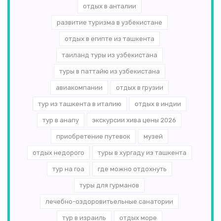
отдых в анталии
развитие туризма в узбекистане
отдых в египте из ташкента
таиланд туры из узбекистана
туры в паттайю из узбекистана
авиакомпании
отдых в грузии
тур из ташкента в италию
отдых в индии
тур в анапу
экскурсии хива цены 2026
приобретение путевок
музей
отдых недорого
туры в хургаду из ташкента
тур на гоа
где можно отдохнуть
туры для гурманов
лечебно-оздоровитьельные санатории
тур в израиль
отдых море