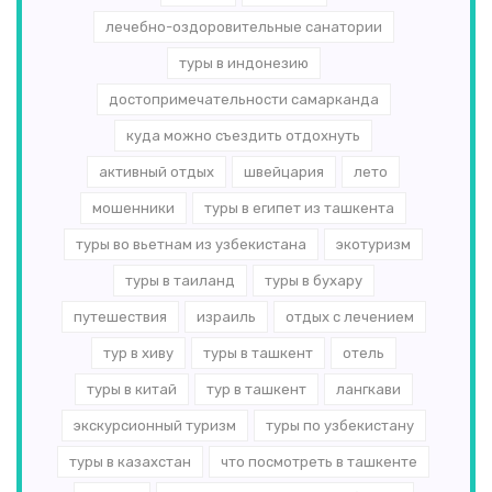
лечебно-оздоровительные санатории
туры в индонезию
достопримечательности самарканда
куда можно съездить отдохнуть
активный отдых
швейцария
лето
мошенники
туры в египет из ташкента
туры во вьетнам из узбекистана
экотуризм
туры в таиланд
туры в бухару
путешествия
израиль
отдых с лечением
тур в хиву
туры в ташкент
отель
туры в китай
тур в ташкент
лангкави
экскурсионный туризм
туры по узбекистану
туры в казахстан
что посмотреть в ташкенте