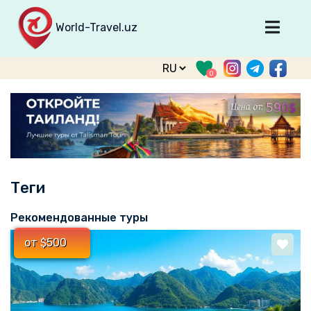
World-Travel.uz
Главная
0
Направления
Туры
Тур. фирмы
Табло прилета
Теги
О туризме
О проекте
Рекомендованные туры
Войти
от $500
Зарегистрироваться
support@world-travel.uz