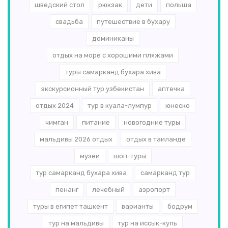
шведский стол
рюкзак
дети
польша
свадьба
путешествие в бухару
доминиканы
отдых на море с хорошими пляжами
туры самарканд бухара хива
экскурсионный тур узбекистан
аптечка
отдых 2024
тур в куала-лумпур
юнеско
чимган
питание
новогодние туры
мальдивы 2026 отдых
отдых в таиланде
музеи
шоп-туры
тур самарканд бухара хива
самарканд тур
пенанг
лечебный
аэропорт
туры в египет ташкент
варианты
бодрум
тур на мальдивы
тур на иссык-куль