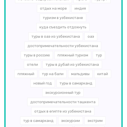
отдых на море
индия
туризм в узбекистане
куда съездить отдохнуть
туры в оаэ из узбекистана
оаэ
достопримечательности узбекистана
туры в россию
пляжный туризм
тур
отели
туры в дубай из узбекистана
пляжный
тур на бали
мальдивы
китай
новый год
туры в самарканд
экскурсионный тур
достопримечательности ташкента
отдых в египте из узбекистана
тур в самарканд
экскурсии
экстрим