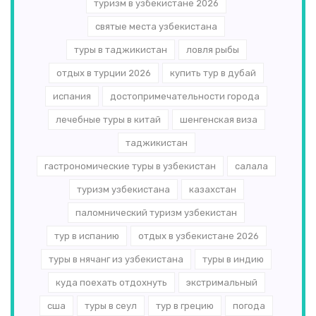
туризм в узбекистане 2026
святые места узбекистана
туры в таджикистан
ловля рыбы
отдых в турции 2026
купить тур в дубай
испания
достопримечательности города
лечебные туры в китай
шенгенская виза
таджикистан
гастрономические туры в узбекистан
салала
туризм узбекистана
казахстан
паломнический туризм узбекистан
тур в испанию
отдых в узбекистане 2026
туры в нячанг из узбекистана
туры в индию
куда поехать отдохнуть
экстримальный
сша
туры в сеул
тур в грецию
погода