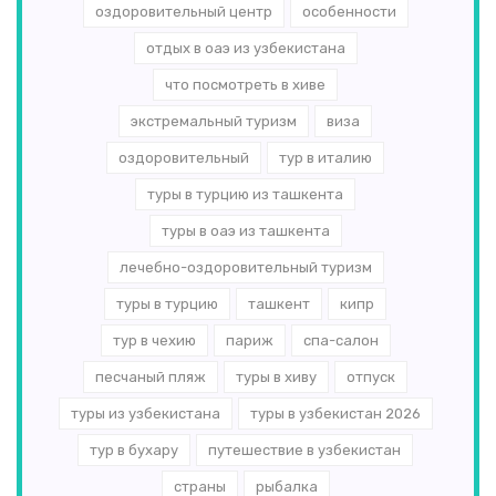
оздоровительный центр
особенности
отдых в оаэ из узбекистана
что посмотреть в хиве
экстремальный туризм
виза
оздоровительный
тур в италию
туры в турцию из ташкента
туры в оаэ из ташкента
лечебно-оздоровительный туризм
туры в турцию
ташкент
кипр
тур в чехию
париж
спа-салон
песчаный пляж
туры в хиву
отпуск
туры из узбекистана
туры в узбекистан 2026
тур в бухару
путешествие в узбекистан
страны
рыбалка