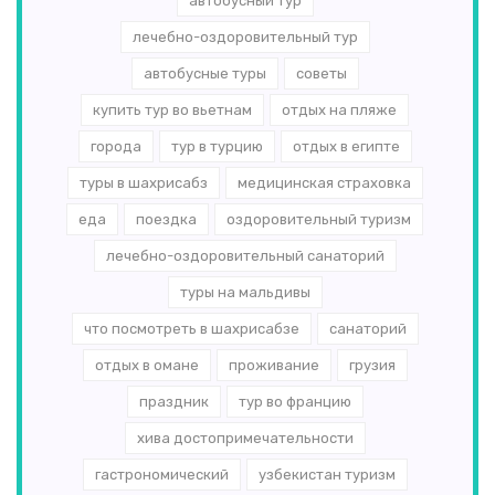
автобусный тур
лечебно-оздоровительный тур
автобусные туры
советы
купить тур во вьетнам
отдых на пляже
города
тур в турцию
отдых в египте
туры в шахрисабз
медицинская страховка
еда
поездка
оздоровительный туризм
лечебно-оздоровительный санаторий
туры на мальдивы
что посмотреть в шахрисабзе
санаторий
отдых в омане
проживание
грузия
праздник
тур во францию
хива достопримечательности
гастрономический
узбекистан туризм