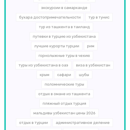
экскурсии в самарканде
бухара достопримечательности
тур в тунис
тур из ташкента в таиланд
путевки в турцию из узбекистана
лучшие курорты турции
рим
горнолыжные туры в чехию
туры из узбекистана в оаэ
виза в узбекистан
крым
сафари
шубы
поломнические туры
отдых в омане из ташкента
пляжный отдых турция
мальдивы узбекистан цены 2026
отдых в турции
административное деление