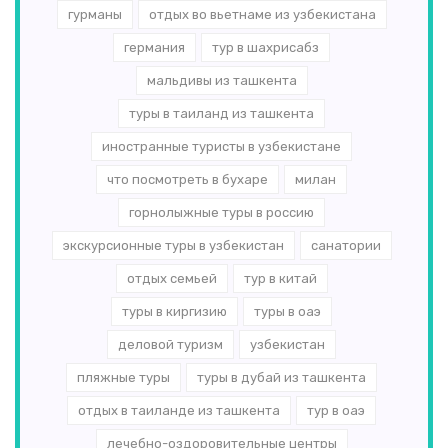
гурманы
отдых во вьетнаме из узбекистана
германия
тур в шахрисабз
мальдивы из ташкента
туры в таиланд из ташкента
иностранные туристы в узбекистане
что посмотреть в бухаре
милан
горнолыжные туры в россию
экскурсионные туры в узбекистан
санатории
отдых семьей
тур в китай
туры в киргизию
туры в оаэ
деловой туризм
узбекистан
пляжные туры
туры в дубай из ташкента
отдых в таиланде из ташкента
тур в оаэ
лечебно-оздоровительные центры