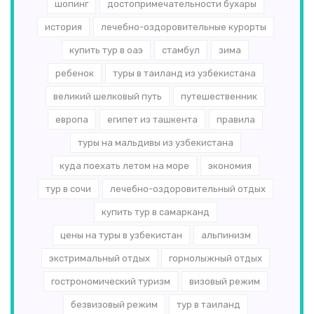
шопинг
достопримечательности бухары
история
лечебно-оздоровительные курорты
купить тур в оаэ
стамбул
зима
ребенок
туры в таиланд из узбекистана
великий шелковый путь
путешественник
европа
египет из ташкента
правила
туры на мальдивы из узбекистана
куда поехать летом на море
экономия
тур в сочи
лечебно-оздоровительный отдых
купить тур в самарканд
цены на туры в узбекистан
альпинизм
экстримальный отдых
горнолыжный отдых
гострономический туризм
визовый режим
безвизовый режим
тур в таиланд