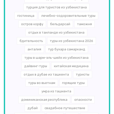
турция для туристов из узбекистана
гостиница
лечебно-оздоровительные туры
остров корфу
бельдерсай
таможня
отдых в таиланде из узбекистана
бдительность
туры из узбекистана 2026
анталия
тур бухара самарканд
туры в шарм-эль-шейх из узбекистана
дайвинг-туры
китайская медицина
отдых в дубае из ташкента
туристы
туры во вьетнам
горящие туры
умра из ташкента
доминиканская республика
опасности
дубай
свадебное путешествие