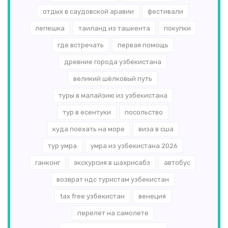
отдых в саудовской аравии
фестивали
лепешка
таиланд из ташкента
покупки
где встречать
первая помощь
древние города узбекистана
великий шёлковый путь
туры в малайзию из узбекистана
тур в есентуки
посольство
куда поехать на море
виза в сша
тур умра
умра из узбекистана 2026
ганконг
экскурсия в шахрисабз
автобус
возврат ндс туристам узбекистан
tax free узбекистан
венеция
перелет на самолете