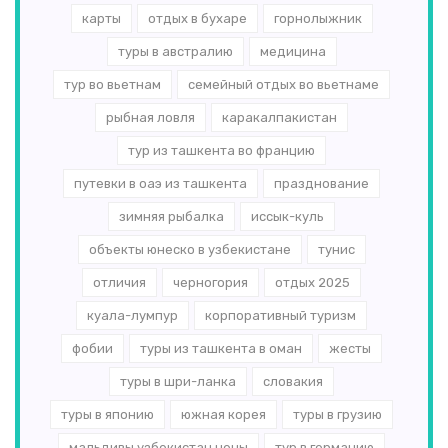
карты
отдых в бухаре
горнолыжник
туры в австралию
медицина
тур во вьетнам
семейный отдых во вьетнаме
рыбная ловля
каракалпакистан
тур из ташкента во францию
путевки в оаэ из ташкента
празднование
зимняя рыбалка
иссык-куль
объекты юнеско в узбекистане
тунис
отличия
черногория
отдых 2025
куала-лумпур
корпоративный туризм
фобии
туры из ташкента в оман
жесты
туры в шри-ланка
словакия
туры в японию
южная корея
туры в грузию
мальдивы узбекистан цены
тур в германию