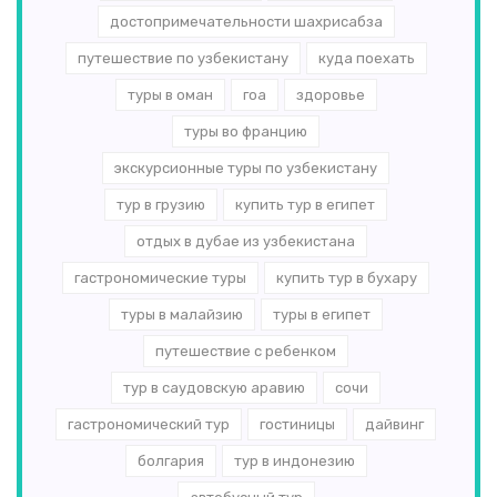
достопримечательности шахрисабза
путешествие по узбекистану
куда поехать
туры в оман
гоа
здоровье
туры во францию
экскурсионные туры по узбекистану
тур в грузию
купить тур в египет
отдых в дубае из узбекистана
гастрономические туры
купить тур в бухару
туры в малайзию
туры в египет
путешествие с ребенком
тур в саудовскую аравию
сочи
гастрономический тур
гостиницы
дайвинг
болгария
тур в индонезию