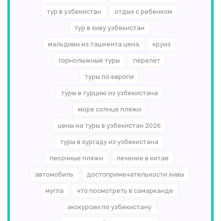
тур в узбекистан
отдых с ребенком
тур в хиву узбекистан
мальдивы из ташкента цена
круиз
горнолыжные туры
перелет
туры по европе
туры в турцию из узбекистана
море солнце пляжи
цены на туры в узбекистан 2026
туры в хургаду из узбекистана
песочные пляжи
лечение в китае
автомобиль
достопримечательности хивы
мугла
что посмотреть в самарканде
экскурсии по узбекистану