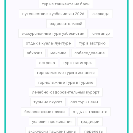
тур из ташкента на бали
путешествие в узбекистан 2026
аюрведа
оздровительный
экскурсионные туры узбекистан
сингапур
отдых в куала-лумпуре
тур в австрию
абхазия
мексика
собеседование
острова
тур в пятигорск
горнолыжные туры в испанию
горнолыжные туры в турцию
лечебно-оздоровительный курорт
туры на пхукет
оаэ туры цены
белоснежные пляжи
отдых в ташкенте
условия проживания
традиции
экскурсии ташкент цены
перелеты