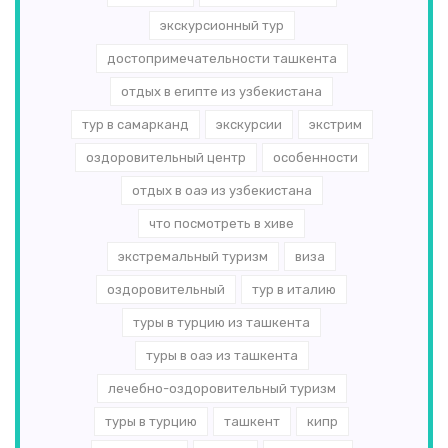
экскурсионный тур
достопримечательности ташкента
отдых в египте из узбекистана
тур в самарканд
экскурсии
экстрим
оздоровительный центр
особенности
отдых в оаэ из узбекистана
что посмотреть в хиве
экстремальный туризм
виза
оздоровительный
тур в италию
туры в турцию из ташкента
туры в оаэ из ташкента
лечебно-оздоровительный туризм
туры в турцию
ташкент
кипр