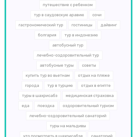
путешествие с ребенком
тур в саудовскую аравию
сочи
гастрономический тур
гостиницы
дайвинг
болгария
тур в индонезию
автобусный тур
лечебно-оздоровительный тур
автобусные туры
советы
купить тур во вьетнам
отдых на пляже
города
тур в турцию
отдых в египте
туры в шахрисабз
медицинская страховка
еда
поездка
оздоровительный туризм
лечебно-оздоровительный санаторий
туры на мальдивы
что посмотреть в шахрисабзе
санаторий