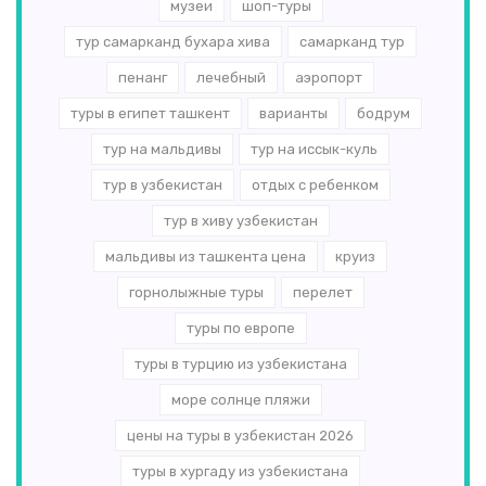
музеи
шоп-туры
тур самарканд бухара хива
самарканд тур
пенанг
лечебный
аэропорт
туры в египет ташкент
варианты
бодрум
тур на мальдивы
тур на иссык-куль
тур в узбекистан
отдых с ребенком
тур в хиву узбекистан
мальдивы из ташкента цена
круиз
горнолыжные туры
перелет
туры по европе
туры в турцию из узбекистана
море солнце пляжи
цены на туры в узбекистан 2026
туры в хургаду из узбекистана