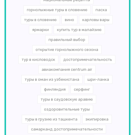
горнолыжные туры в словению
пасха
туры в словению
вино
карловы вары
ярмарки
купить тур в малайзию
правильный выбор
открытие горнолыжного сезона
тур в кисловодск
достопримечательность
авиакомпания centrum air
туры в оман из узбекистана
шри-ланка
финляндия
серфинг
туры в саудовскую аравию
оздоровительные туры
туры в грузию из ташкента
экипировка
самарканд достопримечательности