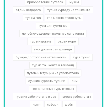
приобретение путевок
музей
отдых недорого
туры в хургаду из ташкента
тур на гоа
где можно отдохнуть
туры для гурманов
лечебно-оздоровитьельные санатории
тур в израиль
отдых море
экскурсии в самарканде
бухара достопримечательности
тур в тунис
тур из ташкента в таиланд
путевки в турцию из узбекистана
лучшие курорты турции
рим
горнолыжные туры в чехию
туры из узбекистана в оаэ
виза в узбекистан
крым
сафари
шубы