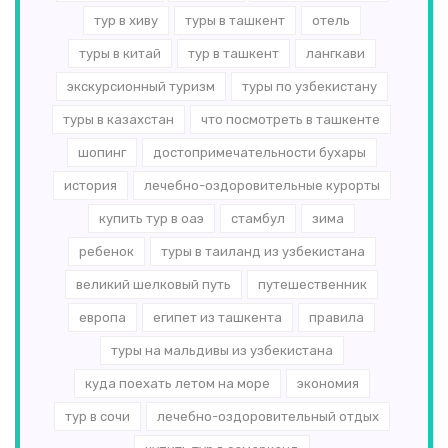
тур в хиву
туры в ташкент
отель
туры в китай
тур в ташкент
лангкави
экскурсионный туризм
туры по узбекистану
туры в казахстан
что посмотреть в ташкенте
шопинг
достопримечательности бухары
история
лечебно-оздоровительные курорты
купить тур в оаэ
стамбул
зима
ребенок
туры в таиланд из узбекистана
великий шелковый путь
путешественник
европа
египет из ташкента
правила
туры на мальдивы из узбекистана
куда поехать летом на море
экономия
тур в сочи
лечебно-оздоровительный отдых