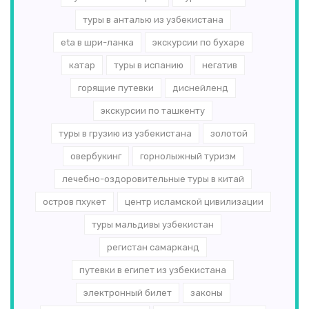
туры в анталью из узбекистана
eta в шри-ланка
экскурсии по бухаре
катар
туры в испанию
негатив
горящие путевки
диснейленд
экскурсии по ташкенту
туры в грузию из узбекистана
золотой
овербукинг
горнолыжный туризм
лечебно-оздоровительные туры в китай
остров пхукет
центр исламской цивилизации
туры мальдивы узбекистан
регистан самарканд
путевки в египет из узбекистана
электронный билет
законы