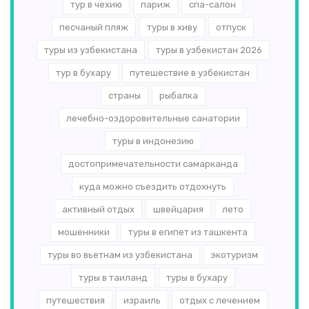
тур в чехию
париж
спа-салон
песчаный пляж
туры в хиву
отпуск
туры из узбекистана
туры в узбекистан 2026
тур в бухару
путешествие в узбекистан
страны
рыбалка
лечебно-оздоровительные санатории
туры в индонезию
достопримечательности самарканда
куда можно съездить отдохнуть
активный отдых
швейцария
лето
мошенники
туры в египет из ташкента
туры во вьетнам из узбекистана
экотуризм
туры в таиланд
туры в бухару
путешествия
израиль
отдых с лечением