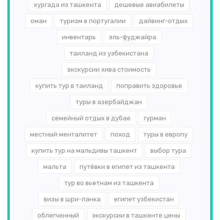
хургада из ташкента
дешевые авиабилеты
оман
туризм в португалии
дайвинг-отдых
инвентарь
эль-­фуджайра
таиланд из узбекистана
экскурсии хива стоимость
купить тур в таиланд
поправить здоровье
туры в азербайджан
семейный отдых в дубае
гурман
местный менталитет
поход
туры в европу
купить тур на мальдивы ташкент
выбор тура
мальта
путёвки в египет из ташкента
тур во вьетнам из ташкента
визы в шри-ланка
египет узбекистан
облегченный
экскурсии в ташкенте цены