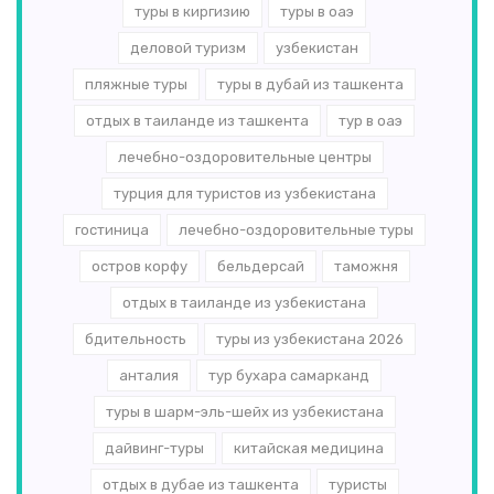
туры в киргизию
туры в оаэ
деловой туризм
узбекистан
пляжные туры
туры в дубай из ташкента
отдых в таиланде из ташкента
тур в оаэ
лечебно-оздоровительные центры
турция для туристов из узбекистана
гостиница
лечебно-оздоровительные туры
остров корфу
бельдерсай
таможня
отдых в таиланде из узбекистана
бдительность
туры из узбекистана 2026
анталия
тур бухара самарканд
туры в шарм-эль-шейх из узбекистана
дайвинг-туры
китайская медицина
отдых в дубае из ташкента
туристы