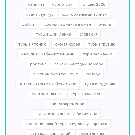
отличия
черногория
отдых 2025
куала-лумпур
корпоративный туризм
фобии
туры из ташкента в оман
жесты
туры в шри-ланка
словакия
туры в японию
южная корея
туры в грузию
мальдивы узбекистан цены
тур в германию
рафтинг
семейный отдых на море
вьетнам туры ташкент
канада
паттайя туры из узбекистана
тур в иорданию
экстремальный
тур в казахстан
заблаговременно
туры на ко чанг из узбекистана
поломнический тур в саудовскую аравию
путевка в санаторий
туры в чехию