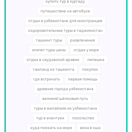
купить тур в хургаду
путешествие на автобусе
отдых в узбекистане для иностранцев
оздоровительные туры в таджикистан
ташкент туры
развлечения
египет туры цены
отдых у моря
отдых в саудовской аравии
лепешка
таиланд из ташкента
покупки
где встречать
первая помощь
древние города узбекистана
великий шёлковый путь
туры в малайзию из узбекистана
тур в есентуки
посольство
куда поехать на море
виза в сша