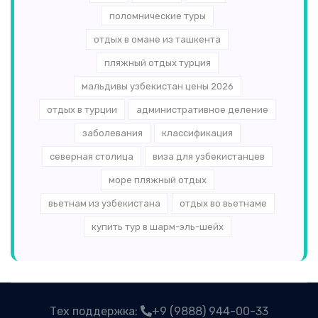
поломнические туры
отдых в омане из ташкента
пляжный отдых турция
мальдивы узбекистан цены 2026
отдых в турции
административное деление
заболевания
классификация
северная столица
виза для узбекистанцев
море пляжный отдых
вьетнам из узбекистана
отдых во вьетнаме
купить тур в шарм-эль-шейх
Тех поддержка:
+9 (9888) 944-00-33