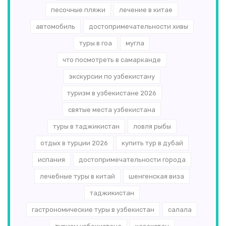
песочные пляжи
лечение в китае
автомобиль
достопримечательности хивы
туры в гоа
мугла
что посмотреть в самарканде
экскурсии по узбекистану
туризм в узбекистане 2026
святые места узбекистана
туры в таджикистан
ловля рыбы
отдых в турции 2026
купить тур в дубай
испания
достопримечательности города
лечебные туры в китай
шенгенская виза
таджикистан
гастрономические туры в узбекистан
салала