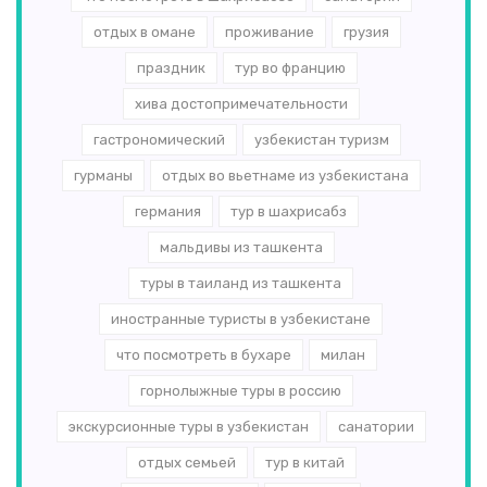
отдых в омане
проживание
грузия
праздник
тур во францию
хива достопримечательности
гастрономический
узбекистан туризм
гурманы
отдых во вьетнаме из узбекистана
германия
тур в шахрисабз
мальдивы из ташкента
туры в таиланд из ташкента
иностранные туристы в узбекистане
что посмотреть в бухаре
милан
горнолыжные туры в россию
экскурсионные туры в узбекистан
санатории
отдых семьей
тур в китай