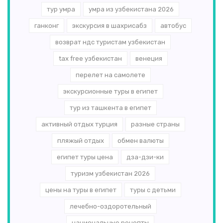
тур умра
умра из узбекистана 2026
ганконг
экскурсия в шахрисабз
автобус
возврат ндс туристам узбекистан
tax free узбекистан
венеция
перелет на самолете
экскурсионные туры в египет
тур из ташкента в египет
активный отдых турция
разные страны
пляжый отдых
обмен валюты
египет туры цена
дза-дзи-ки
туризм узбекистан 2026
цены на туры в египет
туры с детьми
лечебно-оздоротельный
национальные рецепты