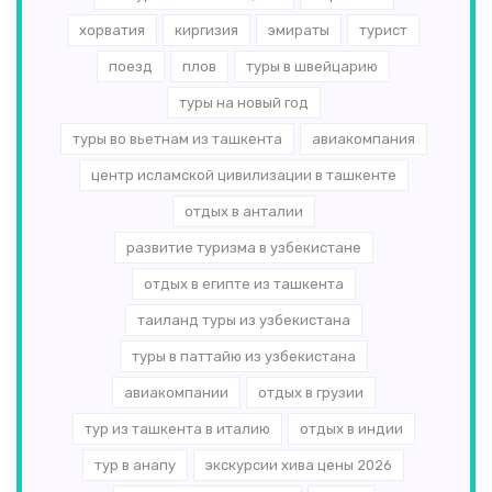
хорватия
киргизия
эмираты
турист
поезд
плов
туры в швейцарию
туры на новый год
туры во вьетнам из ташкента
авиакомпания
центр исламской цивилизации в ташкенте
отдых в анталии
развитие туризма в узбекистане
отдых в египте из ташкента
таиланд туры из узбекистана
туры в паттайю из узбекистана
авиакомпании
отдых в грузии
тур из ташкента в италию
отдых в индии
тур в анапу
экскурсии хива цены 2026