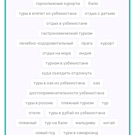
горнолыжные курорты
бали
туры в египет из узбекистана
отдых с детьми
отдых в узбекистане
гастрономический туризм
лечебно-оздоровительный
прага
курорт
отдых на море
индия
туризм в узбекистане
куда съездить отдохнуть
туры в оаэ из узбекистана
оаэ
достопримечательности узбекистана
туры в россию
пляжный туризм
тур
отели
туры в дубай из узбекистана
пляжный
тур на бали
мальдивы
китай
новый год
туры в самарканд