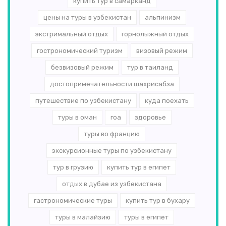
купить тур в самарканд
цены на туры в узбекистан
альпинизм
экстримальный отдых
горнолыжный отдых
гострономический туризм
визовый режим
безвизовый режим
тур в таиланд
достопримечательности шахрисабза
путешествие по узбекистану
куда поехать
туры в оман
гоа
здоровье
туры во францию
экскурсионные туры по узбекистану
тур в грузию
купить тур в египет
отдых в дубае из узбекистана
гастрономические туры
купить тур в бухару
туры в малайзию
туры в египет