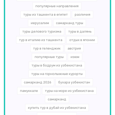
популярные направления
туры из ташкента в египет
различия
иерусалим
самарканд туры
туры делового туризма
туры в далянь
тур в италию из ташкента
отдых в японии
тур в геленджик
австрия
популярные туры
изюм
туры в бодрум из узбекистана
туры на горнолыжные курорты
самарканд 2026
бухара узбекистан
памуккале
туры на море из узбекистана
самарканд
купить тур в дубай из узбекистана