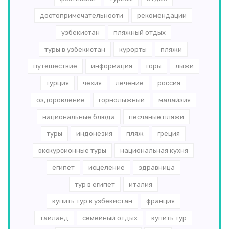
достопримечательности
рекомендации
узбекистан
пляжный отдых
туры в узбекистан
курорты
пляжи
путешествие
информация
горы
лыжи
турция
чехия
лечение
россия
оздоровление
горнолыжный
малайзия
национальные блюда
песчаные пляжи
туры
индонезия
пляж
греция
экскурсионные туры
национальная кухня
египет
исцеление
здравница
тур в египет
италия
купить тур в узбекистан
франция
таиланд
семейный отдых
купить тур