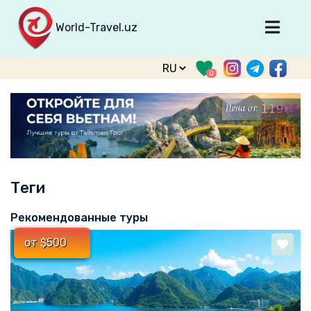
World-Travel.uz
Главная
0
Направления
Туры
Тур. фирмы
Табло прилета
Теги
О туризме
О проекте
Рекомендованные туры
Войти
от $500
Зарегистрироваться
support@world-travel.uz