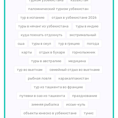
туризм узбекистана
казахстан
паломнический туризм узбекистан
тур в испанию
отдых в узбекистане 2026
туры в нячанг из узбекистана
туры в индию
куда поехать отдохнуть
экстримальный
сша
туры в сеул
тур в грецию
погода
карты
отдых в бухаре
горнолыжник
туры в австралию
медицина
тур во вьетнам
семейный отдых во вьетнаме
рыбная ловля
каракалпакистан
тур из ташкента во францию
путевки в оаэ из ташкента
празднование
зимняя рыбалка
иссык-куль
объекты юнеско в узбекистане
тунис