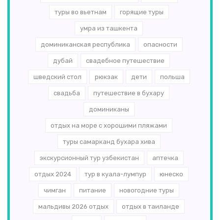
туры во вьетнам
горящие туры
умра из ташкента
доминиканская республика
опасности
дубай
свадебное путешествие
шведский стол
рюкзак
дети
польша
свадьба
путешествие в бухару
доминиканы
отдых на море с хорошими пляжами
туры самарканд бухара хива
экскурсионный тур узбекистан
аптечка
отдых 2024
тур в куала-лумпур
юнеско
чимган
питание
новогодние туры
мальдивы 2026 отдых
отдых в таиланде