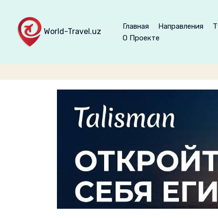
Главная
Направления
Т
World-Travel.uz
О Проекте