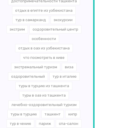
достопримечательности ташкента
отдых в египте из узбекистана
тур в самарканд
экскурсии
экстрим
оздоровительный центр
особенности
отдых в оаэ из узбекистана
что посмотреть в хиве
экстремальный туризм
виза
оздоровительный
тур в италию
туры в турцию из ташкента
туры в оаэ из ташкента
лечебно-оздоровительный туризм
туры в турцию
ташкент
кипр
тур в чехию
париж
спа-салон