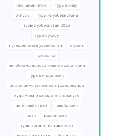
песчаный пляж
туры в хиву
отпуск
туры из узбекистана
туры в узбекистан 2026
тур в бухару
путешествие в узбекистан
страны
рыбалка
лечебно-оздоровительные санатории
туры в индонезию
достопримечательности самарканда
куда можно съездить отдохнуть
активный отдых
швейцария
лето
мошенники
туры в египет из ташкента
туры во вьетнам из узбекистана