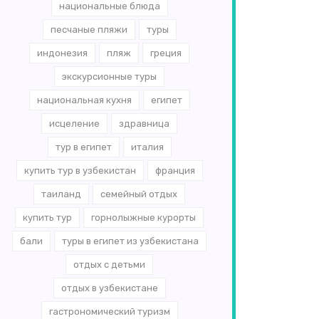
национальные блюда
песчаные пляжи
туры
индонезия
пляж
греция
экскурсионные туры
национальная кухня
египет
исцеление
здравница
тур в египет
италия
купить тур в узбекистан
франция
таиланд
семейный отдых
купить тур
горнолыжные курорты
бали
туры в египет из узбекистана
отдых с детьми
отдых в узбекистане
гастрономический туризм