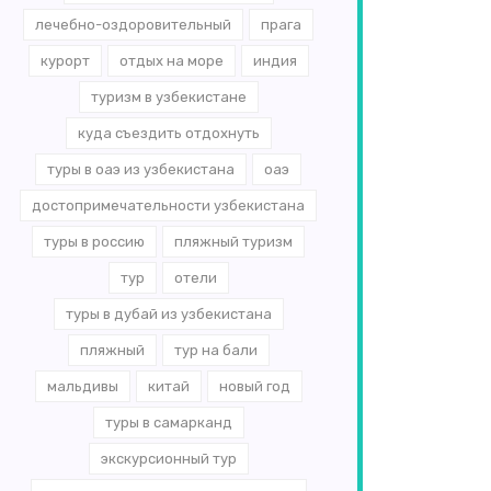
лечебно-оздоровительный
прага
курорт
отдых на море
индия
туризм в узбекистане
куда съездить отдохнуть
туры в оаэ из узбекистана
оаэ
достопримечательности узбекистана
туры в россию
пляжный туризм
тур
отели
туры в дубай из узбекистана
пляжный
тур на бали
мальдивы
китай
новый год
туры в самарканд
экскурсионный тур