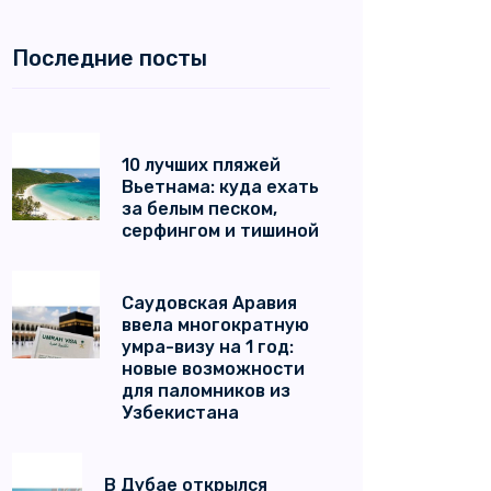
Последние посты
10 лучших пляжей
Вьетнама: куда ехать
за белым песком,
серфингом и тишиной
Саудовская Аравия
ввела многократную
умра-визу на 1 год:
новые возможности
для паломников из
Узбекистана
В Дубае открылся