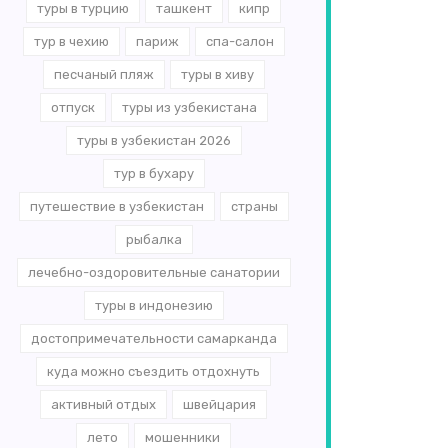
туры в турцию
ташкент
кипр
тур в чехию
париж
спа-салон
песчаный пляж
туры в хиву
отпуск
туры из узбекистана
туры в узбекистан 2026
тур в бухару
путешествие в узбекистан
страны
рыбалка
лечебно-оздоровительные санатории
туры в индонезию
достопримечательности самарканда
куда можно съездить отдохнуть
активный отдых
швейцария
лето
мошенники