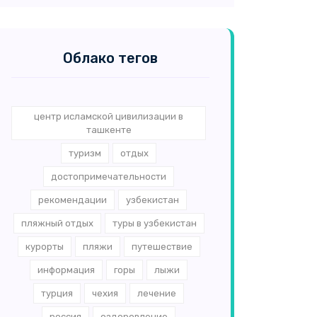
Облако тегов
центр исламской цивилизации в
ташкенте
туризм
отдых
достопримечательности
рекомендации
узбекистан
пляжный отдых
туры в узбекистан
курорты
пляжи
путешествие
информация
горы
лыжи
турция
чехия
лечение
россия
оздоровление