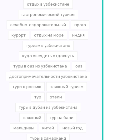
отдых в узбекистане
гастрономический туризм
лечебно-оздоровительный
прага
курорт
отдых на море
индия
туризм в узбекистане
куда съездить отдохнуть
туры в оаэ из узбекистана
оаэ
достопримечательности узбекистана
туры в россию
пляжный туризм
тур
отели
туры в дубай из узбекистана
пляжный
тур на бали
мальдивы
китай
новый год
туры в самарканд