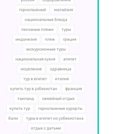
горнолыжный
малайзия
национальные блюда
песчаные пляжи
туры
индонезия
пляж
греция
экскурсионные туры
национальная кухня
египет
исцеление
здравница
тур в египет
италия
купить тур в узбекистан
франция
таиланд
семейный отдых
купить тур
горнолыжные курорты
бали
туры в египет из узбекистана
отдых с детьми