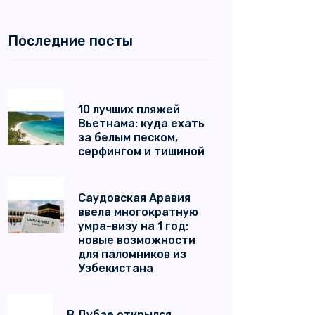
Последние посты
10 лучших пляжей
Вьетнама: куда ехать
за белым песком,
серфингом и тишиной
Саудовская Аравия
ввела многократную
умра-визу на 1 год:
новые возможности
для паломников из
Узбекистана
В Дубае открылся