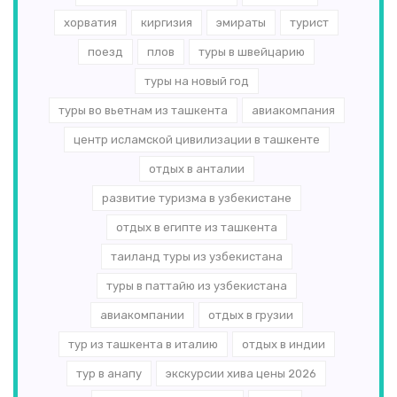
хорватия
киргизия
эмираты
турист
поезд
плов
туры в швейцарию
туры на новый год
туры во вьетнам из ташкента
авиакомпания
центр исламской цивилизации в ташкенте
отдых в анталии
развитие туризма в узбекистане
отдых в египте из ташкента
таиланд туры из узбекистана
туры в паттайю из узбекистана
авиакомпании
отдых в грузии
тур из ташкента в италию
отдых в индии
тур в анапу
экскурсии хива цены 2026