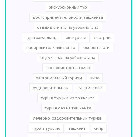
экскурсионный тур
достопримечательности ташкента
отдых в египте из узбекистана
тур в самарканд
экскурсии
экстрим
оздоровительный центр
особенности
отдых в оаэ из узбекистана
что посмотреть в хиве
экстремальный туризм
виза
оздоровительный
тур в италию
туры в турцию из ташкента
туры в оаэ из ташкента
лечебно-оздоровительный туризм
туры в турцию
ташкент
кипр