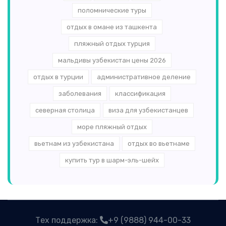
поломнические туры
отдых в омане из ташкента
пляжный отдых турция
мальдивы узбекистан цены 2026
отдых в турции
административное деление
заболевания
классификация
северная столица
виза для узбекистанцев
море пляжный отдых
вьетнам из узбекистана
отдых во вьетнаме
купить тур в шарм-эль-шейх
Тех поддержка:
+9 (9888) 944-00-33