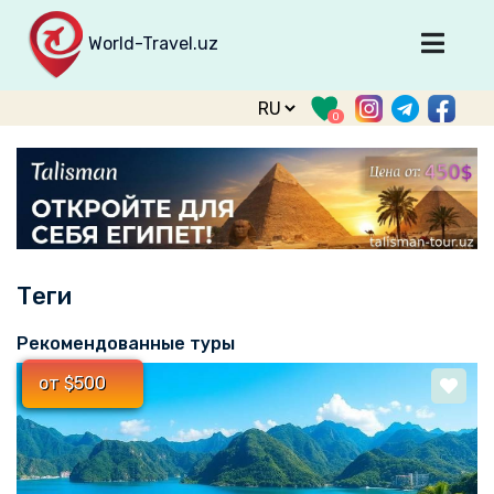
World-Travel.uz
Главная
0
Направления
Туры
Тур. фирмы
Табло прилета
Теги
О туризме
О проекте
Рекомендованные туры
Войти
от $500
Зарегистрироваться
support@world-travel.uz