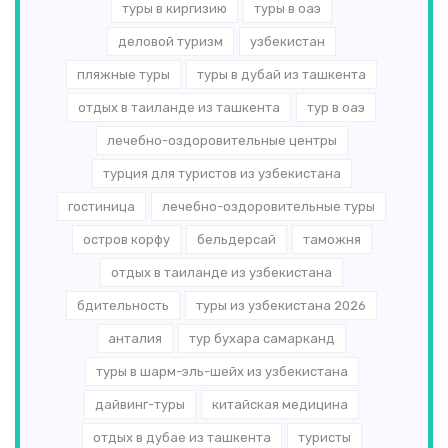
туры в киргизию
туры в оаэ
деловой туризм
узбекистан
пляжные туры
туры в дубай из ташкента
отдых в таиланде из ташкента
тур в оаэ
лечебно-оздоровительные центры
турция для туристов из узбекистана
гостиница
лечебно-оздоровительные туры
остров корфу
бельдерсай
таможня
отдых в таиланде из узбекистана
бдительность
туры из узбекистана 2026
анталия
тур бухара самарканд
туры в шарм-эль-шейх из узбекистана
дайвинг-туры
китайская медицина
отдых в дубае из ташкента
туристы