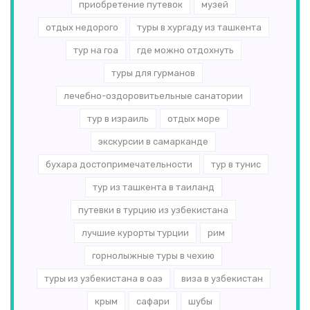
приобретение путевок
музей
отдых недорого
туры в хургаду из ташкента
тур на гоа
где можно отдохнуть
туры для гурманов
лечебно-оздоровитьельные санатории
тур в израиль
отдых море
экскурсии в самарканде
бухара достопримечательности
тур в тунис
тур из ташкента в таиланд
путевки в турцию из узбекистана
лучшие курорты турции
рим
горнолыжные туры в чехию
туры из узбекистана в оаэ
виза в узбекистан
крым
сафари
шубы