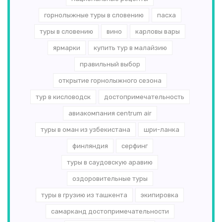
горнолыжные туры в словению
пасха
туры в словению
вино
карловы вары
ярмарки
купить тур в малайзию
правильный выбор
открытие горнолыжного сезона
тур в кисловодск
достопримечательность
авиакомпания centrum air
туры в оман из узбекистана
шри-ланка
финляндия
серфинг
туры в саудовскую аравию
оздоровительные туры
туры в грузию из ташкента
экипировка
самарканд достопримечательности