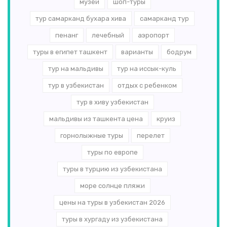
музеи
шоп-туры
тур самарканд бухара хива
самарканд тур
пенанг
лечебный
аэропорт
туры в египет ташкент
варианты
бодрум
тур на мальдивы
тур на иссык-куль
тур в узбекистан
отдых с ребенком
тур в хиву узбекистан
мальдивы из ташкента цена
круиз
горнолыжные туры
перелет
туры по европе
туры в турцию из узбекистана
море солнце пляжи
цены на туры в узбекистан 2026
туры в хургаду из узбекистана