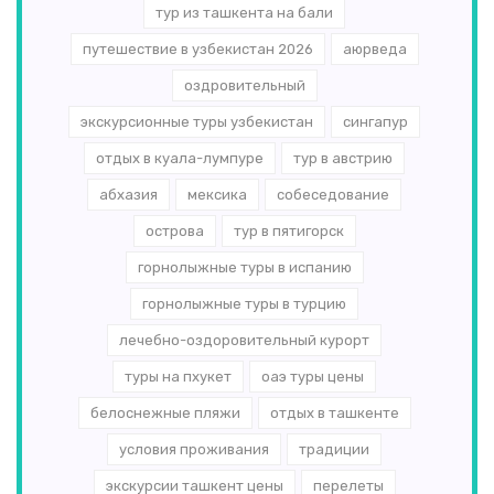
тур из ташкента на бали
путешествие в узбекистан 2026
аюрведа
оздровительный
экскурсионные туры узбекистан
сингапур
отдых в куала-лумпуре
тур в австрию
абхазия
мексика
собеседование
острова
тур в пятигорск
горнолыжные туры в испанию
горнолыжные туры в турцию
лечебно-оздоровительный курорт
туры на пхукет
оаэ туры цены
белоснежные пляжи
отдых в ташкенте
условия проживания
традиции
экскурсии ташкент цены
перелеты