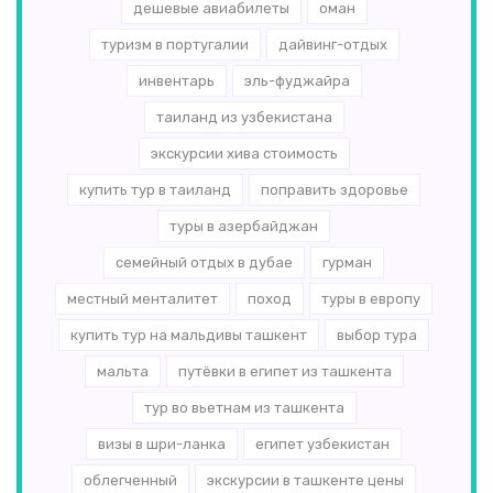
дешевые авиабилеты
оман
туризм в португалии
дайвинг-отдых
инвентарь
эль-­фуджайра
таиланд из узбекистана
экскурсии хива стоимость
купить тур в таиланд
поправить здоровье
туры в азербайджан
семейный отдых в дубае
гурман
местный менталитет
поход
туры в европу
купить тур на мальдивы ташкент
выбор тура
мальта
путёвки в египет из ташкента
тур во вьетнам из ташкента
визы в шри-ланка
египет узбекистан
облегченный
экскурсии в ташкенте цены