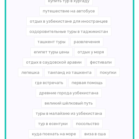
купить тур в хургаду
путешествие на автобусе
отдых в узбекистане для иностранцев
оздоровительные туры в таджикистан
ташкент туры
развлечения
египет туры цены
отдых у моря
отдых в саудовской аравии
фестивали
лепешка
таиланд из ташкента
покупки
где встречать
первая помощь
древние города узбекистана
великий шёлковый путь
туры в малайзию из узбекистана
тур в есентуки
посольство
куда поехать на море
виза в сша