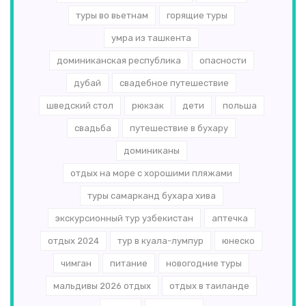
туры во вьетнам
горящие туры
умра из ташкента
доминиканская республика
опасности
дубай
свадебное путешествие
шведский стол
рюкзак
дети
польша
свадьба
путешествие в бухару
доминиканы
отдых на море с хорошими пляжами
туры самарканд бухара хива
экскурсионный тур узбекистан
аптечка
отдых 2024
тур в куала-лумпур
юнеско
чимган
питание
новогодние туры
мальдивы 2026 отдых
отдых в таиланде