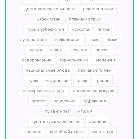
достопримечательности
рекомендации
узбекистан
пляжный отдых
туры в узбекистан
курорты
пляжи
путешествие
информация
горы
лыжи
турция
чехия
лечение
россия
оздоровление
горнолыжный
малайзия
национальные блюда
песчаные пляжи
туры
индонезия
пляж
греция
экскурсионные туры
национальная кухня
египет
исцеление
здравница
тур в египет
италия
купить тур в узбекистан
франция
таиланд
семейный отдых
купить тур