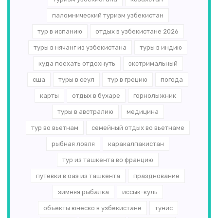
паломнический туризм узбекистан
тур в испанию
отдых в узбекистане 2026
туры в нячанг из узбекистана
туры в индию
куда поехать отдохнуть
экстримальный
сша
туры в сеул
тур в грецию
погода
карты
отдых в бухаре
горнолыжник
туры в австралию
медицина
тур во вьетнам
семейный отдых во вьетнаме
рыбная ловля
каракалпакистан
тур из ташкента во францию
путевки в оаэ из ташкента
празднование
зимняя рыбалка
иссык-куль
объекты юнеско в узбекистане
тунис