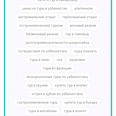
цены на туры в узбекистан
альпинизм
экстримальный отдых
горнолыжный отдых
гострономический туризм
визовый режим
безвизовый режим
тур в таиланд
достопримечательности шахрисабза
путешествие по узбекистану
куда поехать
туры в оман
гоа
здоровье
туры во францию
экскурсионные туры по узбекистану
тур в грузию
купить тур в египет
отдых в дубае из узбекистана
гастрономические туры
купить тур в бухару
туры в малайзию
туры в египет