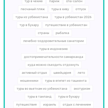
тур в чехию
париж
спа-салон
песчаный пляж
туры в хиву
отпуск
туры из узбекистана
туры в узбекистан 2026
тур в бухару
путешествие в узбекистан
страны
рыбалка
лечебно-оздоровительные санатории
туры в индонезию
достопримечательности самарканда
куда можно съездить отдохнуть
активный отдых
швейцария
лето
мошенники
туры в египет из ташкента
туры во вьетнам из узбекистана
экотуризм
туры в таиланд
туры в бухару
путешествия
израиль
отдых с лечением