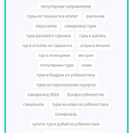
популярные направления
туры из ташкента в египет
различия
иерусалим
самарканд туры
туры делового туризма
туры в далянь
тур в италию из ташкента
отдых в японии
тур в геленджик
австрия
популярные туры
изюм
туры в бодрум из узбекистана
туры на горнолыжные курорты
самарканд 2026
бухара узбекистан
памуккале
туры на море из узбекистана
самарканд
купить тур в дубай из узбекистана