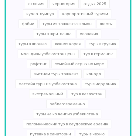
отличия
черногория
отдых 2025
куала-лумпур
корпоративный туризм
фобии
туры из ташкента в оман
жесты
туры в шри-ланка
словакия
туры в японию
южная корея
туры в грузию
мальдивы узбекистан цены
тур в германию
рафтинг
семейный отдых на море
вьетнам туры ташкент
канада
паттайя туры из узбекистана
тур в иорданию
экстремальный
тур в казахстан
заблаговременно
туры на ко чанг из узбекистана
поломнический тур в саудовскую аравию
путевка в санаторий
туры в чехию