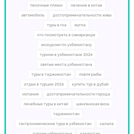
песочные пляжи
лечение в китае
автомобиль
достопримечательности хивы
туры в гоа
мугла
что посмотреть в самарканде
экскурсии по узбекистану
туризм в узбекистане 2026
святые места узбекистана
туры в таджикистан
ловля рыбы
отдых в турции 2026
купить тур в дубай
испания
достопримечательности города
лечебные туры в китай
шенгенская виза
таджикистан
гастрономические туры в узбекистан
салала
туризм узбекистана
казахстан