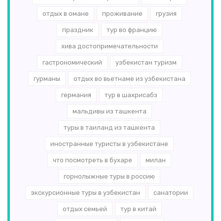
отдых в омане
проживание
грузия
праздник
тур во францию
хива достопримечательности
гастрономический
узбекистан туризм
гурманы
отдых во вьетнаме из узбекистана
германия
тур в шахрисабз
мальдивы из ташкента
туры в таиланд из ташкента
иностранные туристы в узбекистане
что посмотреть в бухаре
милан
горнолыжные туры в россию
экскурсионные туры в узбекистан
санатории
отдых семьей
тур в китай