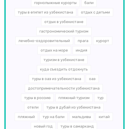
горнолыжные курорты
бали
туры в египет из узбекистана
отдых с детьми
отдых в узбекистане
гастрономический туризм
лечебно-оздоровительный
прага
курорт
отдых на море
индия
туризм в узбекистане
куда съездить отдохнуть
туры в оаэ из узбекистана
оаэ
достопримечательности узбекистана
туры в россию
пляжный туризм
тур
отели
туры в дубай из узбекистана
пляжный
тур на бали
мальдивы
китай
новый год
туры в самарканд