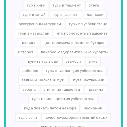
тур в хиву
туры в ташкент
отель
туры в китай
тур в ташкент
лангкави
экскурсионный туризм
туры по узбекистану
туры в казахстан
что посмотреть в ташкенте
шопинг
достопримечательности бухары
история
лечебно-оздоровительные курорты
купить тур в оаэ
стамбул
зима
ребенок
туры в таиланд из узбекистана
великий шелковый путь
путешественник
европа
египет из ташкента
правила
туры на мальдивы из узбекистана
куда поехать летом на море
экономия
тур в сочи
лечебно-оздоровительный отдых
купить тур в самарканд