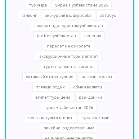
тур умра
умра из узбекистана 2026
ганконг
экскурсия в шахрисабз
автобус
возврат ндс туристам узбекистан
tax free узбекистан
венеция
перелет на самолете
экскурсионные туры в египет
тур из ташкента в египет
активный отдых турция
разные страны
пляжый отдых
обмен валюты
египет туры цена
дза-дзи-ки
туризм узбекистан 2026
цены на туры в египет
туры с детьми
лечебно-оздоротельный
национальные рецепты