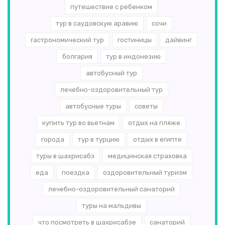
путешествие с ребенком
тур в саудовскую аравию
сочи
гастрономический тур
гостиницы
дайвинг
болгария
тур в индонезию
автобусный тур
лечебно-оздоровительный тур
автобусные туры
советы
купить тур во вьетнам
отдых на пляже
города
тур в турцию
отдых в египте
туры в шахрисабз
медицинская страховка
еда
поездка
оздоровительный туризм
лечебно-оздоровительный санаторий
туры на мальдивы
что посмотреть в шахрисабзе
санаторий