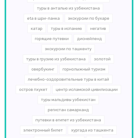
туры в анталью из узбекистана
eta в шри-ланка
экскурсии по бухаре
катар
туры в испанию
негатив
горящие путевки
диснейленд
экскурсии по ташкенту
туры в грузию из узбекистана
золотой
овербукинг
горнолыжный туризм
лечебно-оздоровительные туры в китай
остров пхукет
центр исламской цивилизации
туры мальдивы узбекистан
регистан самарканд
путевки в египет из узбекистана
электронный билет
хургада из ташкента