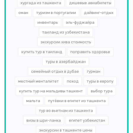
хургада из ташкента
дешевые авиабилеты
оман
туризм в португалии
дайвинг-отдых
инвентарь
эль-­фуджайра
таиланд из узбекистана
экскурсии хива стоимость
купить тур в таиланд
поправить здоровье
туры в азербайджан
семейный отдых в дубае
гурман
местный менталитет
поход
туры в европу
купить тур на мальдивы ташкент
выбор тура
мальта
путёвки в египет из ташкента
тур во вьетнам из ташкента
визы в шри-ланка
египет узбекистан
экскурсии в ташкенте цены