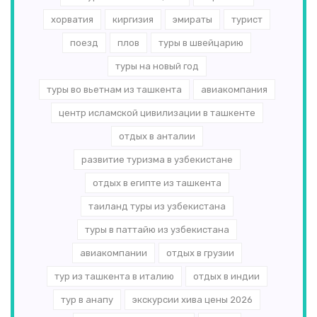
хорватия
киргизия
эмираты
турист
поезд
плов
туры в швейцарию
туры на новый год
туры во вьетнам из ташкента
авиакомпания
центр исламской цивилизации в ташкенте
отдых в анталии
развитие туризма в узбекистане
отдых в египте из ташкента
таиланд туры из узбекистана
туры в паттайю из узбекистана
авиакомпании
отдых в грузии
тур из ташкента в италию
отдых в индии
тур в анапу
экскурсии хива цены 2026