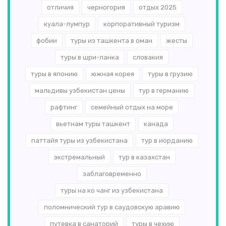
отличия
черногория
отдых 2025
куала-лумпур
корпоративный туризм
фобии
туры из ташкента в оман
жесты
туры в шри-ланка
словакия
туры в японию
южная корея
туры в грузию
мальдивы узбекистан цены
тур в германию
рафтинг
семейный отдых на море
вьетнам туры ташкент
канада
паттайя туры из узбекистана
тур в иорданию
экстремальный
тур в казахстан
заблаговременно
туры на ко чанг из узбекистана
поломнический тур в саудовскую аравию
путевка в санаторий
туры в чехию