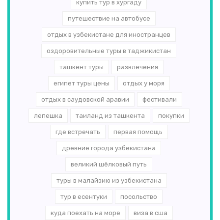
купить тур в хургаду
путешествие на автобусе
отдых в узбекистане для иностранцев
оздоровительные туры в таджикистан
ташкент туры
развлечения
египет туры цены
отдых у моря
отдых в саудовской аравии
фестивали
лепешка
таиланд из ташкента
покупки
где встречать
первая помощь
древние города узбекистана
великий шёлковый путь
туры в малайзию из узбекистана
тур в есентуки
посольство
куда поехать на море
виза в сша