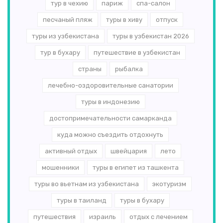
тур в чехию
париж
спа-салон
песчаный пляж
туры в хиву
отпуск
туры из узбекистана
туры в узбекистан 2026
тур в бухару
путешествие в узбекистан
страны
рыбалка
лечебно-оздоровительные санатории
туры в индонезию
достопримечательности самарканда
куда можно съездить отдохнуть
активный отдых
швейцария
лето
мошенники
туры в египет из ташкента
туры во вьетнам из узбекистана
экотуризм
туры в таиланд
туры в бухару
путешествия
израиль
отдых с лечением