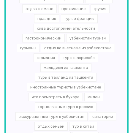
отдых в омане
проживание
грузия
праздник
тур во францию
хива достопримечательности
гастрономический
узбекистан туризм
гурманы
отдых во вьетнаме из узбекистана
германия
тур в шахрисабз
мальдивы из ташкента
туры в таиланд из ташкента
иностранные туристы в узбекистане
что посмотреть в бухаре
милан
горнолыжные туры в россию
экскурсионные туры в узбекистан
санатории
отдых семьей
тур в китай