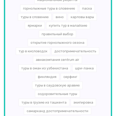
горнолыжные туры в словению
пасха
туры в словению
вино
карловы вары
ярмарки
купить тур в малайзию
правильный выбор
открытие горнолыжного сезона
тур в кисловодск
достопримечательность
авиакомпания centrum air
туры в оман из узбекистана
шри-ланка
финляндия
серфинг
туры в саудовскую аравию
оздоровительные туры
туры в грузию из ташкента
экипировка
самарканд достопримечательности