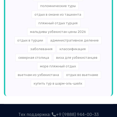
поломнические туры
отдых в омане из ташкента
пляжный отдых турция
мальдивы узбекистан цены 2026
отдых в турции
административное деление
заболевания
классификация
северная столица
виза для узбекистанцев
море пляжный отдых
вьетнам из узбекистана
отдых во вьетнаме
купить тур в шарм-эль-шейх
Тех поддержка:
+9 (9888) 944-00-33