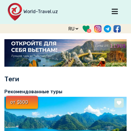
World-Travel.uz
Главная
0
Направления
Туры
Тур. фирмы
Табло прилета
Теги
О туризме
О проекте
Рекомендованные туры
Войти
от $500
Зарегистрироваться
support@world-travel.uz