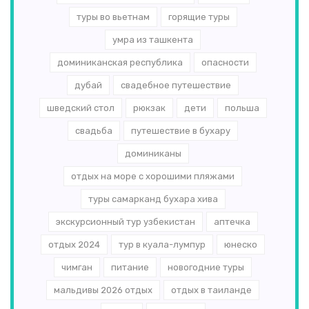
туры во вьетнам
горящие туры
умра из ташкента
доминиканская республика
опасности
дубай
свадебное путешествие
шведский стол
рюкзак
дети
польша
свадьба
путешествие в бухару
доминиканы
отдых на море с хорошими пляжами
туры самарканд бухара хива
экскурсионный тур узбекистан
аптечка
отдых 2024
тур в куала-лумпур
юнеско
чимган
питание
новогодние туры
мальдивы 2026 отдых
отдых в таиланде