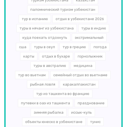
туризм узбекистана
казахстан
паломнический туризм узбекистан
тур в испанию
отдых в узбекистане 2026
туры в нячанг из узбекистана
туры в индию
куда поехать отдохнуть
экстримальный
сша
туры в сеул
тур в грецию
погода
карты
отдых в бухаре
горнолыжник
туры в австралию
медицина
тур во вьетнам
семейный отдых во вьетнаме
рыбная ловля
каракалпакистан
тур из ташкента во францию
путевки в оаэ из ташкента
празднование
зимняя рыбалка
иссык-куль
объекты юнеско в узбекистане
тунис