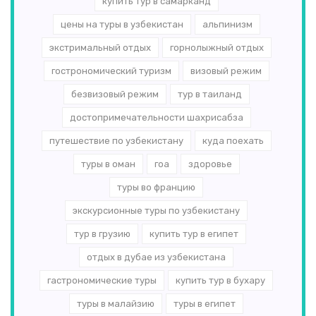
купить тур в самарканд
цены на туры в узбекистан
альпинизм
экстримальный отдых
горнолыжный отдых
гострономический туризм
визовый режим
безвизовый режим
тур в таиланд
достопримечательности шахрисабза
путешествие по узбекистану
куда поехать
туры в оман
гоа
здоровье
туры во францию
экскурсионные туры по узбекистану
тур в грузию
купить тур в египет
отдых в дубае из узбекистана
гастрономические туры
купить тур в бухару
туры в малайзию
туры в египет