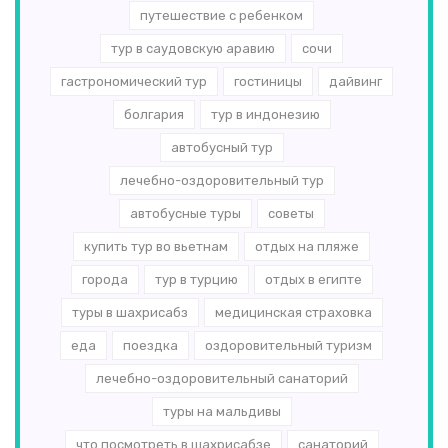
путешествие с ребенком
тур в саудовскую аравию
сочи
гастрономический тур
гостиницы
дайвинг
болгария
тур в индонезию
автобусный тур
лечебно-оздоровительный тур
автобусные туры
советы
купить тур во вьетнам
отдых на пляже
города
тур в турцию
отдых в египте
туры в шахрисабз
медицинская страховка
еда
поездка
оздоровительный туризм
лечебно-оздоровительный санаторий
туры на мальдивы
что посмотреть в шахрисабзе
санаторий