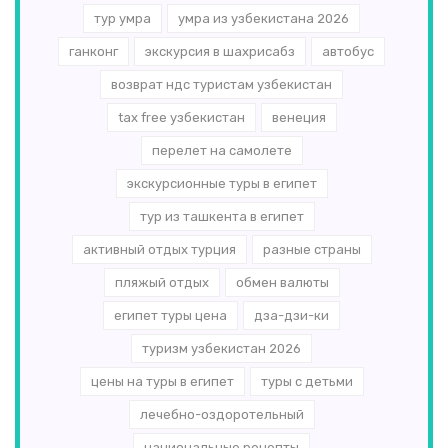
тур умра
умра из узбекистана 2026
ганконг
экскурсия в шахрисабз
автобус
возврат ндс туристам узбекистан
tax free узбекистан
венеция
перелет на самолете
экскурсионные туры в египет
тур из ташкента в египет
активный отдых турция
разные страны
пляжый отдых
обмен валюты
египет туры цена
дза-дзи-ки
туризм узбекистан 2026
цены на туры в египет
туры с детьми
лечебно-оздоротельный
национальные рецепты