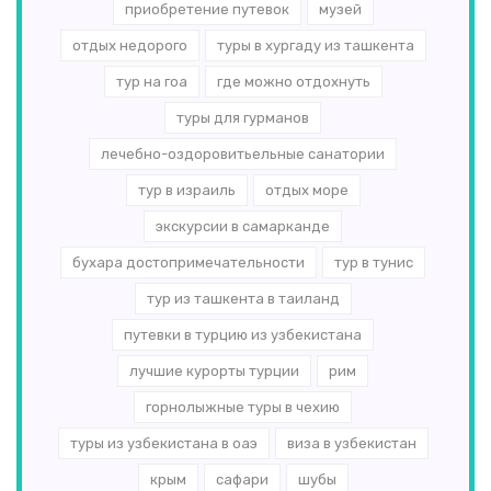
приобретение путевок
музей
отдых недорого
туры в хургаду из ташкента
тур на гоа
где можно отдохнуть
туры для гурманов
лечебно-оздоровитьельные санатории
тур в израиль
отдых море
экскурсии в самарканде
бухара достопримечательности
тур в тунис
тур из ташкента в таиланд
путевки в турцию из узбекистана
лучшие курорты турции
рим
горнолыжные туры в чехию
туры из узбекистана в оаэ
виза в узбекистан
крым
сафари
шубы