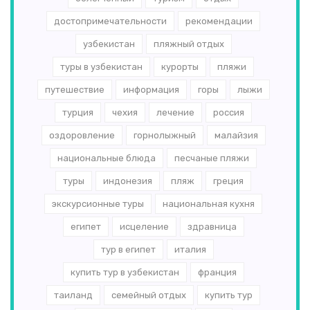
достопримечательности
рекомендации
узбекистан
пляжный отдых
туры в узбекистан
курорты
пляжи
путешествие
информация
горы
лыжи
турция
чехия
лечение
россия
оздоровление
горнолыжный
малайзия
национальные блюда
песчаные пляжи
туры
индонезия
пляж
греция
экскурсионные туры
национальная кухня
египет
исцеление
здравница
тур в египет
италия
купить тур в узбекистан
франция
таиланд
семейный отдых
купить тур