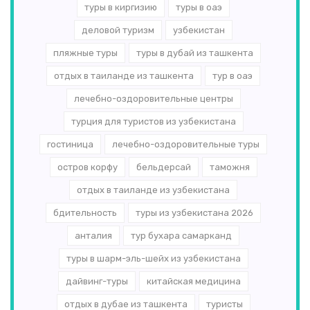
туры в киргизию
туры в оаэ
деловой туризм
узбекистан
пляжные туры
туры в дубай из ташкента
отдых в таиланде из ташкента
тур в оаэ
лечебно-оздоровительные центры
турция для туристов из узбекистана
гостиница
лечебно-оздоровительные туры
остров корфу
бельдерсай
таможня
отдых в таиланде из узбекистана
бдительность
туры из узбекистана 2026
анталия
тур бухара самарканд
туры в шарм-эль-шейх из узбекистана
дайвинг-туры
китайская медицина
отдых в дубае из ташкента
туристы