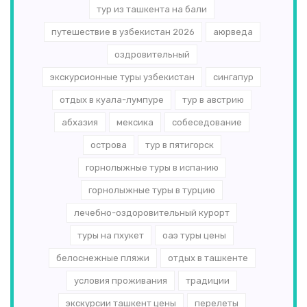
тур из ташкента на бали
путешествие в узбекистан 2026
аюрведа
оздровительный
экскурсионные туры узбекистан
сингапур
отдых в куала-лумпуре
тур в австрию
абхазия
мексика
собеседование
острова
тур в пятигорск
горнолыжные туры в испанию
горнолыжные туры в турцию
лечебно-оздоровительный курорт
туры на пхукет
оаэ туры цены
белоснежные пляжи
отдых в ташкенте
условия проживания
традиции
экскурсии ташкент цены
перелеты