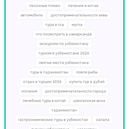
песочные пляжи
лечение в китае
автомобиль
достопримечательности хивы
туры в гоа
мугла
что посмотреть в самарканде
экскурсии по узбекистану
туризм в узбекистане 2026
святые места узбекистана
туры в таджикистан
ловля рыбы
отдых в турции 2026
купить тур в дубай
испания
достопримечательности города
лечебные туры в китай
шенгенская виза
таджикистан
гастрономические туры в узбекистан
салала