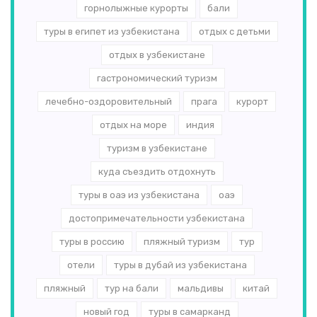
горнолыжные курорты
бали
туры в египет из узбекистана
отдых с детьми
отдых в узбекистане
гастрономический туризм
лечебно-оздоровительный
прага
курорт
отдых на море
индия
туризм в узбекистане
куда съездить отдохнуть
туры в оаэ из узбекистана
оаэ
достопримечательности узбекистана
туры в россию
пляжный туризм
тур
отели
туры в дубай из узбекистана
пляжный
тур на бали
мальдивы
китай
новый год
туры в самарканд