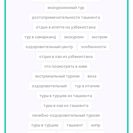
экскурсионный тур
достопримечательности ташкента
отдых в египте из узбекистана
тур в самарканд
экскурсии
экстрим
оздоровительный центр
особенности
отдых в оаэ из узбекистана
что посмотреть в хиве
экстремальный туризм
виза
оздоровительный
тур в италию
туры в турцию из ташкента
туры в оаэ из ташкента
лечебно-оздоровительный туризм
туры в турцию
ташкент
кипр