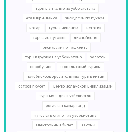
туры в анталью из узбекистана
eta в шри-ланка
экскурсии по бухаре
катар
туры в испанию
негатив
горящие путевки
диснейленд
экскурсии по ташкенту
туры в грузию из узбекистана
золотой
овербукинг
горнолыжный туризм
лечебно-оздоровительные туры в китай
остров пхукет
центр исламской цивилизации
туры мальдивы узбекистан
регистан самарканд
путевки в египет из узбекистана
электронный билет
законы