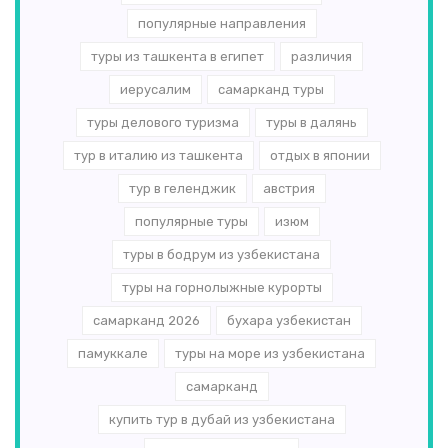
популярные направления
туры из ташкента в египет
различия
иерусалим
самарканд туры
туры делового туризма
туры в далянь
тур в италию из ташкента
отдых в японии
тур в геленджик
австрия
популярные туры
изюм
туры в бодрум из узбекистана
туры на горнолыжные курорты
самарканд 2026
бухара узбекистан
памуккале
туры на море из узбекистана
самарканд
купить тур в дубай из узбекистана