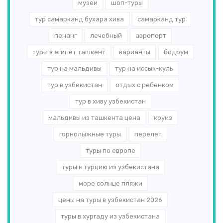
музеи
шоп-туры
тур самарканд бухара хива
самарканд тур
пенанг
лечебный
аэропорт
туры в египет ташкент
варианты
бодрум
тур на мальдивы
тур на иссык-куль
тур в узбекистан
отдых с ребенком
тур в хиву узбекистан
мальдивы из ташкента цена
круиз
горнолыжные туры
перелет
туры по европе
туры в турцию из узбекистана
море солнце пляжи
цены на туры в узбекистан 2026
туры в хургаду из узбекистана