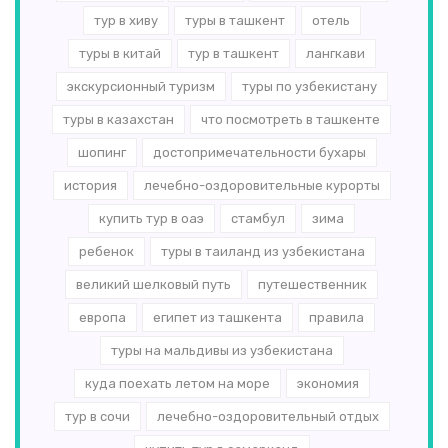
тур в хиву
туры в ташкент
отель
туры в китай
тур в ташкент
лангкави
экскурсионный туризм
туры по узбекистану
туры в казахстан
что посмотреть в ташкенте
шопинг
достопримечательности бухары
история
лечебно-оздоровительные курорты
купить тур в оаэ
стамбул
зима
ребенок
туры в таиланд из узбекистана
великий шелковый путь
путешественник
европа
египет из ташкента
правила
туры на мальдивы из узбекистана
куда поехать летом на море
экономия
тур в сочи
лечебно-оздоровительный отдых