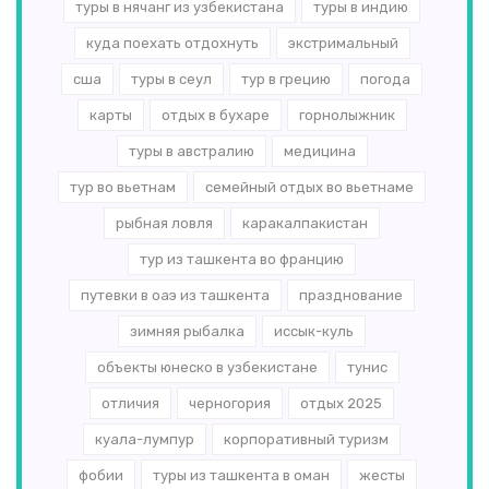
туры в нячанг из узбекистана
туры в индию
куда поехать отдохнуть
экстримальный
сша
туры в сеул
тур в грецию
погода
карты
отдых в бухаре
горнолыжник
туры в австралию
медицина
тур во вьетнам
семейный отдых во вьетнаме
рыбная ловля
каракалпакистан
тур из ташкента во францию
путевки в оаэ из ташкента
празднование
зимняя рыбалка
иссык-куль
объекты юнеско в узбекистане
тунис
отличия
черногория
отдых 2025
куала-лумпур
корпоративный туризм
фобии
туры из ташкента в оман
жесты