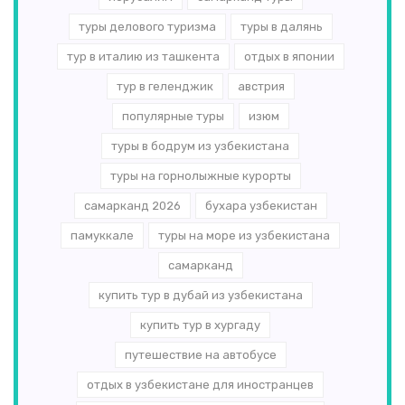
туры делового туризма
туры в далянь
тур в италию из ташкента
отдых в японии
тур в геленджик
австрия
популярные туры
изюм
туры в бодрум из узбекистана
туры на горнолыжные курорты
самарканд 2026
бухара узбекистан
памуккале
туры на море из узбекистана
самарканд
купить тур в дубай из узбекистана
купить тур в хургаду
путешествие на автобусе
отдых в узбекистане для иностранцев