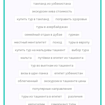
таиланд из узбекистана
экскурсии хива стоимость
купить тур в таиланд
поправить здоровье
туры в азербайджан
семейный отдых в дубае
гурман
местный менталитет
поход
туры в европу
купить тур на мальдивы ташкент
выбор тура
мальта
путёвки в египет из ташкента
тур во вьетнам из ташкента
визы в шри-ланка
египет узбекистан
облегченный
экскурсии в ташкенте цены
популярные направления
туры из ташкента в египет
различия
иерусалим
самарканд туры