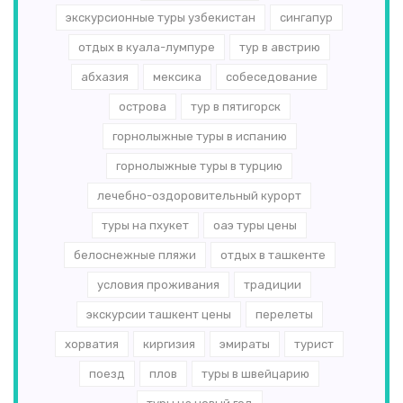
экскурсионные туры узбекистан
сингапур
отдых в куала-лумпуре
тур в австрию
абхазия
мексика
собеседование
острова
тур в пятигорск
горнолыжные туры в испанию
горнолыжные туры в турцию
лечебно-оздоровительный курорт
туры на пхукет
оаэ туры цены
белоснежные пляжи
отдых в ташкенте
условия проживания
традиции
экскурсии ташкент цены
перелеты
хорватия
киргизия
эмираты
турист
поезд
плов
туры в швейцарию