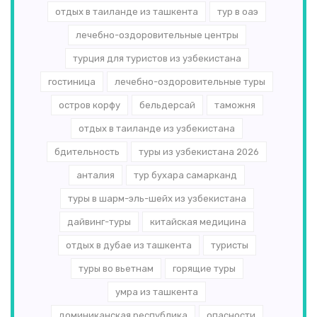
отдых в таиланде из ташкента
тур в оаэ
лечебно-оздоровительные центры
турция для туристов из узбекистана
гостиница
лечебно-оздоровительные туры
остров корфу
бельдерсай
таможня
отдых в таиланде из узбекистана
бдительность
туры из узбекистана 2026
анталия
тур бухара самарканд
туры в шарм-эль-шейх из узбекистана
дайвинг-туры
китайская медицина
отдых в дубае из ташкента
туристы
туры во вьетнам
горящие туры
умра из ташкента
доминиканская республика
опасности