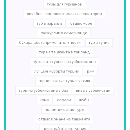
туры для гурманов
лечебно-оздоровитьельные санатории
тур в израиль
отдых море
экскурсии в самарканде
бухара достопримечательности
тур в тунис
тур из ташкента в таиланд
путевки в турцию из узбекистана
лучшие курорты турции
рим
горнолыжные туры в чехию
туры из узбекистана в оаэ
виза в узбекистан
крым
сафари
шубы
поломнические туры
отдых в омане из ташкента
пляжный отдых турция