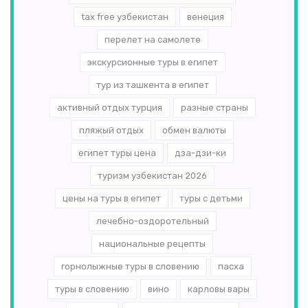
tax free узбекистан
венеция
перелет на самолете
экскурсионные туры в египет
тур из ташкента в египет
активный отдых турция
разные страны
пляжый отдых
обмен валюты
египет туры цена
дза-дзи-ки
туризм узбекистан 2026
цены на туры в египет
туры с детьми
лечебно-оздоротельный
национальные рецепты
горнолыжные туры в словению
пасха
туры в словению
вино
карловы вары