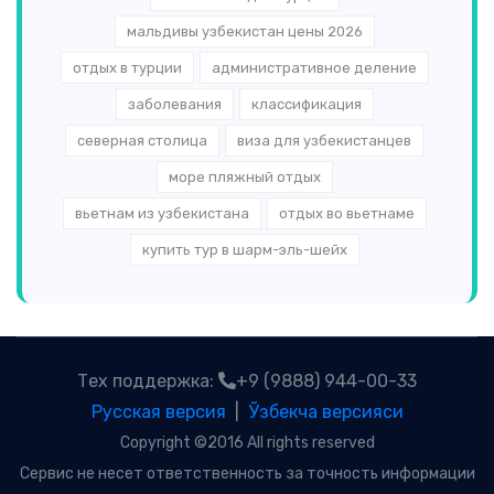
мальдивы узбекистан цены 2026
отдых в турции
административное деление
заболевания
классификация
северная столица
виза для узбекистанцев
море пляжный отдых
вьетнам из узбекистана
отдых во вьетнаме
купить тур в шарм-эль-шейх
Тех поддержка:
+9 (9888) 944-00-33
Русская версия
|
Ўзбекча версияси
Copyright ©2016 All rights reserved
Сервис не несет ответственность за точность информации