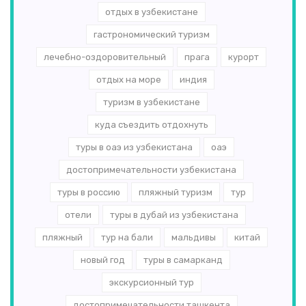
отдых в узбекистане
гастрономический туризм
лечебно-оздоровительный
прага
курорт
отдых на море
индия
туризм в узбекистане
куда съездить отдохнуть
туры в оаэ из узбекистана
оаэ
достопримечательности узбекистана
туры в россию
пляжный туризм
тур
отели
туры в дубай из узбекистана
пляжный
тур на бали
мальдивы
китай
новый год
туры в самарканд
экскурсионный тур
достопримечательности ташкента