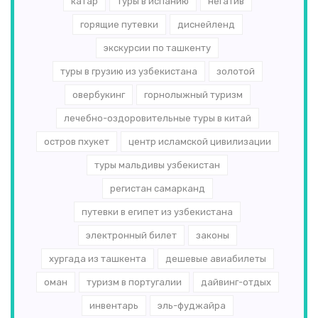
катар
туры в испанию
негатив
горящие путевки
диснейленд
экскурсии по ташкенту
туры в грузию из узбекистана
золотой
овербукинг
горнолыжный туризм
лечебно-оздоровительные туры в китай
остров пхукет
центр исламской цивилизации
туры мальдивы узбекистан
регистан самарканд
путевки в египет из узбекистана
электронный билет
законы
хургада из ташкента
дешевые авиабилеты
оман
туризм в португалии
дайвинг-отдых
инвентарь
эль-­фуджайра