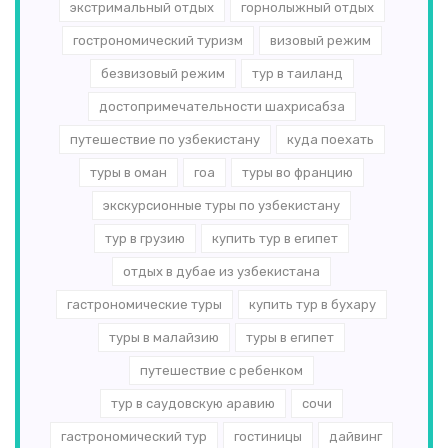
экстримальный отдых
горнолыжный отдых
гострономический туризм
визовый режим
безвизовый режим
тур в таиланд
достопримечательности шахрисабза
путешествие по узбекистану
куда поехать
туры в оман
гоа
туры во францию
экскурсионные туры по узбекистану
тур в грузию
купить тур в египет
отдых в дубае из узбекистана
гастрономические туры
купить тур в бухару
туры в малайзию
туры в египет
путешествие с ребенком
тур в саудовскую аравию
сочи
гастрономический тур
гостиницы
дайвинг