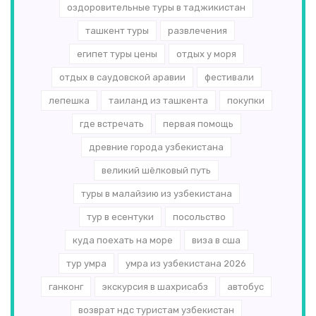
оздоровительные туры в таджикистан
ташкент туры
развлечения
египет туры цены
отдых у моря
отдых в саудовской аравии
фестивали
лепешка
таиланд из ташкента
покупки
где встречать
первая помощь
древние города узбекистана
великий шёлковый путь
туры в малайзию из узбекистана
тур в есентуки
посольство
куда поехать на море
виза в сша
тур умра
умра из узбекистана 2026
ганконг
экскурсия в шахрисабз
автобус
возврат ндс туристам узбекистан