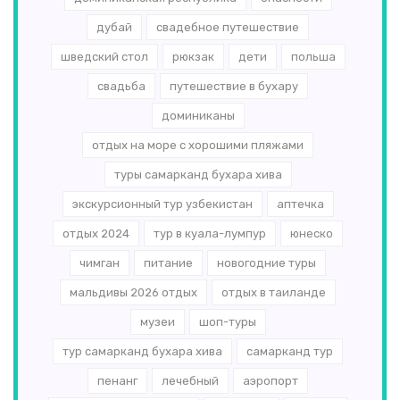
дубай
свадебное путешествие
шведский стол
рюкзак
дети
польша
свадьба
путешествие в бухару
доминиканы
отдых на море с хорошими пляжами
туры самарканд бухара хива
экскурсионный тур узбекистан
аптечка
отдых 2024
тур в куала-лумпур
юнеско
чимган
питание
новогодние туры
мальдивы 2026 отдых
отдых в таиланде
музеи
шоп-туры
тур самарканд бухара хива
самарканд тур
пенанг
лечебный
аэропорт