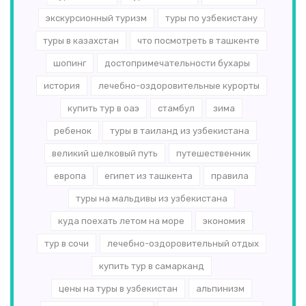
экскурсионный туризм
туры по узбекистану
туры в казахстан
что посмотреть в ташкенте
шопинг
достопримечательности бухары
история
лечебно-оздоровительные курорты
купить тур в оаэ
стамбул
зима
ребенок
туры в таиланд из узбекистана
великий шелковый путь
путешественник
европа
египет из ташкента
правила
туры на мальдивы из узбекистана
куда поехать летом на море
экономия
тур в сочи
лечебно-оздоровительный отдых
купить тур в самарканд
цены на туры в узбекистан
альпинизм