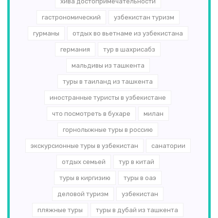
хива достопримечательности
гастрономический
узбекистан туризм
гурманы
отдых во вьетнаме из узбекистана
германия
тур в шахрисабз
мальдивы из ташкента
туры в таиланд из ташкента
иностранные туристы в узбекистане
что посмотреть в бухаре
милан
горнолыжные туры в россию
экскурсионные туры в узбекистан
санатории
отдых семьей
тур в китай
туры в киргизию
туры в оаэ
деловой туризм
узбекистан
пляжные туры
туры в дубай из ташкента