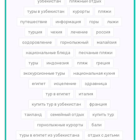
узбекистан
пляжный отдых
туры в узбекистан
курорты
пляжи
путешествие
информация
горы
лыжи
турция
чехия
лечение
россия
оздоровление
горнолыжный
малайзия
национальные блюда
песчаные пляжи
туры
индонезия
пляж
греция
экскурсионные туры
национальная кухня
египет
исцеление
здравница
тур в египет
италия
купить тур в узбекистан
франция
таиланд
семейный отдых
купить тур
горнолыжные курорты
бали
туры в египет из узбекистана
отдых с детьми