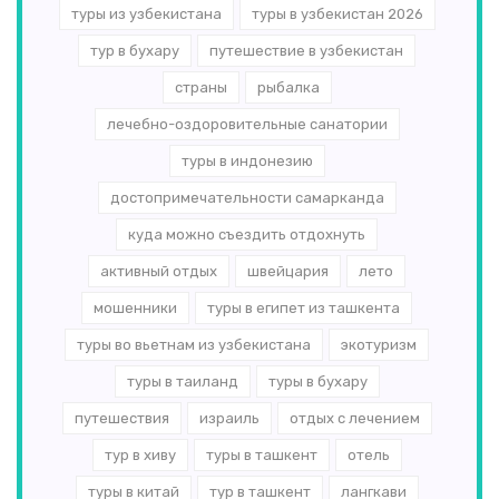
туры из узбекистана
туры в узбекистан 2026
тур в бухару
путешествие в узбекистан
страны
рыбалка
лечебно-оздоровительные санатории
туры в индонезию
достопримечательности самарканда
куда можно съездить отдохнуть
активный отдых
швейцария
лето
мошенники
туры в египет из ташкента
туры во вьетнам из узбекистана
экотуризм
туры в таиланд
туры в бухару
путешествия
израиль
отдых с лечением
тур в хиву
туры в ташкент
отель
туры в китай
тур в ташкент
лангкави