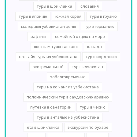
туры в шри-ланка
словакия
туры в японию
южная корея
туры в грузию
мальдивы узбекистан цены
тур в германию
рафтинг
семейный отдых на море
вьетнам туры ташкент
канада
паттайя туры из узбекистана
тур в иорданию
экстремальный
тур в казахстан
заблаговременно
туры на ко чанг из узбекистана
поломнический тур в саудовскую аравию
путевка в санаторий
туры в чехию
туры в анталью из узбекистана
eta в шри-ланка
экскурсии по бухаре