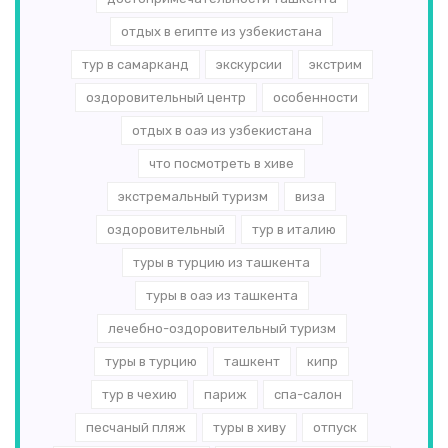
отдых в египте из узбекистана
тур в самарканд
экскурсии
экстрим
оздоровительный центр
особенности
отдых в оаэ из узбекистана
что посмотреть в хиве
экстремальный туризм
виза
оздоровительный
тур в италию
туры в турцию из ташкента
туры в оаэ из ташкента
лечебно-оздоровительный туризм
туры в турцию
ташкент
кипр
тур в чехию
париж
спа-салон
песчаный пляж
туры в хиву
отпуск