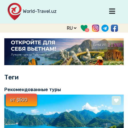
World-Travel.uz
Главная
0
Направления
Туры
Тур. фирмы
Табло прилета
Теги
О туризме
О проекте
Рекомендованные туры
Войти
от $500
Зарегистрироваться
support@world-travel.uz