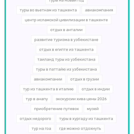
туры на новый год
туры во вьетнам из ташкента
авиакомпания
центр исламской цивилизации в ташкенте
отдых в анталии
развитие туризма в узбекистане
отдых в египте из ташкента
таиланд туры из узбекистана
туры в паттайю из узбекистана
авиакомпании
отдых в грузии
тур из ташкента в италию
отдых в индии
тур в анапу
экскурсии хива цены 2026
приобретение путевок
музей
отдых недорого
туры в хургаду из ташкента
тур на гоа
где можно отдохнуть