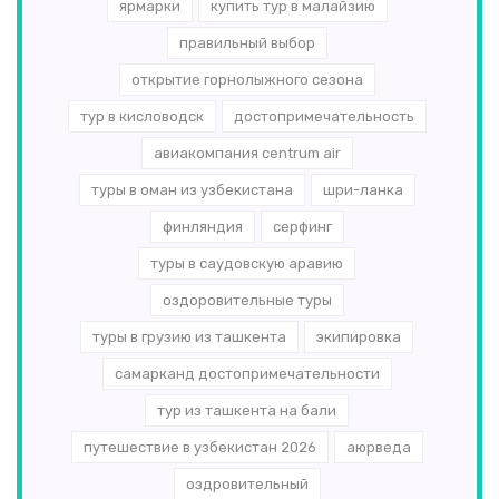
ярмарки
купить тур в малайзию
правильный выбор
открытие горнолыжного сезона
тур в кисловодск
достопримечательность
авиакомпания centrum air
туры в оман из узбекистана
шри-ланка
финляндия
серфинг
туры в саудовскую аравию
оздоровительные туры
туры в грузию из ташкента
экипировка
самарканд достопримечательности
тур из ташкента на бали
путешествие в узбекистан 2026
аюрведа
оздровительный