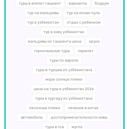
туры в египет ташкент
варианты
бодрум
тур на мальдивы
тур на иссык-куль
тур в узбекистан
отдых с ребенком
тур в хиву узбекистан
мальдивы из ташкента цена
круиз
горнолыжные туры
перелет
туры по европе
туры в турцию из узбекистана
море солнце пляжи
цены на туры в узбекистан 2026
туры в хургаду из узбекистана
песочные пляжи
лечение в китае
автомобиль
достопримечательности хивы
туры в гоа
мугла