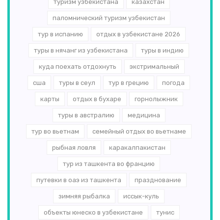
туризм узбекистана
казахстан
паломнический туризм узбекистан
тур в испанию
отдых в узбекистане 2026
туры в нячанг из узбекистана
туры в индию
куда поехать отдохнуть
экстримальный
сша
туры в сеул
тур в грецию
погода
карты
отдых в бухаре
горнолыжник
туры в австралию
медицина
тур во вьетнам
семейный отдых во вьетнаме
рыбная ловля
каракалпакистан
тур из ташкента во францию
путевки в оаэ из ташкента
празднование
зимняя рыбалка
иссык-куль
объекты юнеско в узбекистане
тунис