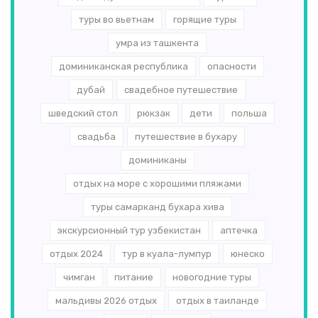
туры во вьетнам
горящие туры
умра из ташкента
доминиканская республика
опасности
дубай
свадебное путешествие
шведский стол
рюкзак
дети
польша
свадьба
путешествие в бухару
доминиканы
отдых на море с хорошими пляжами
туры самарканд бухара хива
экскурсионный тур узбекистан
аптечка
отдых 2024
тур в куала-лумпур
юнеско
чимган
питание
новогодние туры
мальдивы 2026 отдых
отдых в таиланде