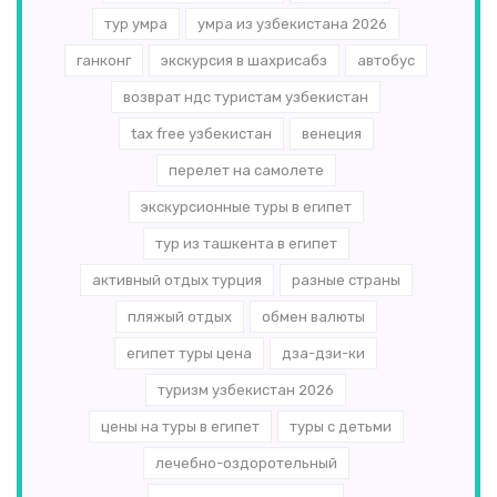
тур умра
умра из узбекистана 2026
ганконг
экскурсия в шахрисабз
автобус
возврат ндс туристам узбекистан
tax free узбекистан
венеция
перелет на самолете
экскурсионные туры в египет
тур из ташкента в египет
активный отдых турция
разные страны
пляжый отдых
обмен валюты
египет туры цена
дза-дзи-ки
туризм узбекистан 2026
цены на туры в египет
туры с детьми
лечебно-оздоротельный