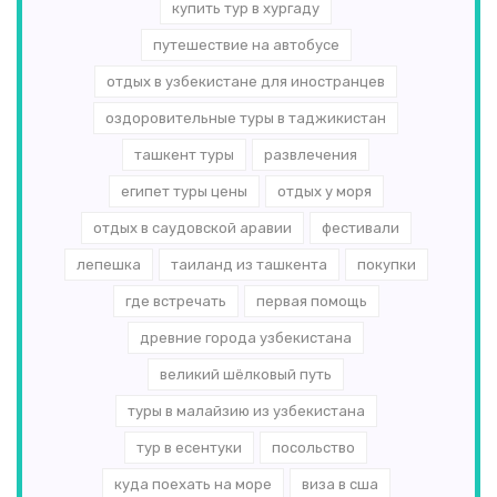
купить тур в хургаду
путешествие на автобусе
отдых в узбекистане для иностранцев
оздоровительные туры в таджикистан
ташкент туры
развлечения
египет туры цены
отдых у моря
отдых в саудовской аравии
фестивали
лепешка
таиланд из ташкента
покупки
где встречать
первая помощь
древние города узбекистана
великий шёлковый путь
туры в малайзию из узбекистана
тур в есентуки
посольство
куда поехать на море
виза в сша