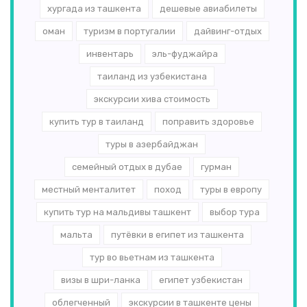
хургада из ташкента
дешевые авиабилеты
оман
туризм в португалии
дайвинг-отдых
инвентарь
эль-­фуджайра
таиланд из узбекистана
экскурсии хива стоимость
купить тур в таиланд
поправить здоровье
туры в азербайджан
семейный отдых в дубае
гурман
местный менталитет
поход
туры в европу
купить тур на мальдивы ташкент
выбор тура
мальта
путёвки в египет из ташкента
тур во вьетнам из ташкента
визы в шри-ланка
египет узбекистан
облегченный
экскурсии в ташкенте цены