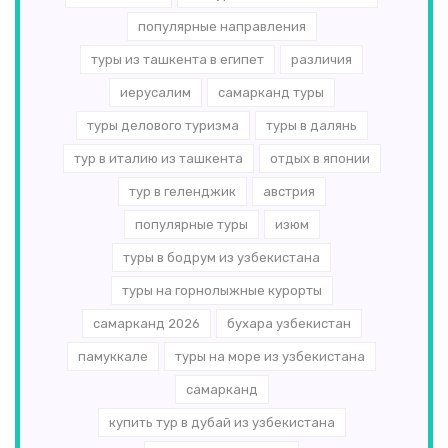
популярные направления
туры из ташкента в египет
различия
иерусалим
самарканд туры
туры делового туризма
туры в далянь
тур в италию из ташкента
отдых в японии
тур в геленджик
австрия
популярные туры
изюм
туры в бодрум из узбекистана
туры на горнолыжные курорты
самарканд 2026
бухара узбекистан
памуккале
туры на море из узбекистана
самарканд
купить тур в дубай из узбекистана