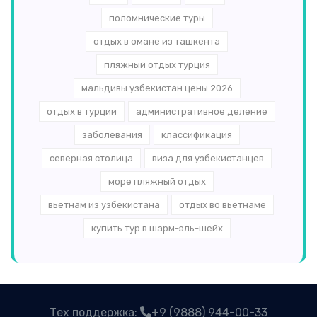
поломнические туры
отдых в омане из ташкента
пляжный отдых турция
мальдивы узбекистан цены 2026
отдых в турции
административное деление
заболевания
классификация
северная столица
виза для узбекистанцев
море пляжный отдых
вьетнам из узбекистана
отдых во вьетнаме
купить тур в шарм-эль-шейх
Тех поддержка:
+9 (9888) 944-00-33