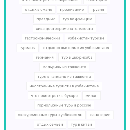
отдых в омане
проживание
грузия
праздник
тур во францию
хива достопримечательности
гастрономический
узбекистан туризм
гурманы
отдых во вьетнаме из узбекистана
германия
тур в шахрисабз
мальдивы из ташкента
туры в таиланд из ташкента
иностранные туристы в узбекистане
что посмотреть в бухаре
милан
горнолыжные туры в россию
экскурсионные туры в узбекистан
санатории
отдых семьей
тур в китай