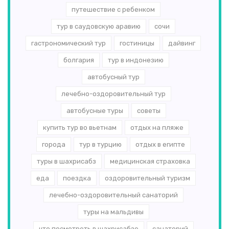
путешествие с ребенком
тур в саудовскую аравию
сочи
гастрономический тур
гостиницы
дайвинг
болгария
тур в индонезию
автобусный тур
лечебно-оздоровительный тур
автобусные туры
советы
купить тур во вьетнам
отдых на пляже
города
тур в турцию
отдых в египте
туры в шахрисабз
медицинская страховка
еда
поездка
оздоровительный туризм
лечебно-оздоровительный санаторий
туры на мальдивы
что посмотреть в шахрисабзе
санаторий