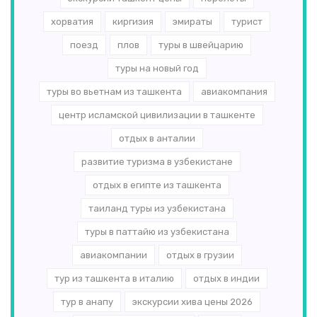
хорватия
киргизия
эмираты
турист
поезд
плов
туры в швейцарию
туры на новый год
туры во вьетнам из ташкента
авиакомпания
центр исламской цивилизации в ташкенте
отдых в анталии
развитие туризма в узбекистане
отдых в египте из ташкента
таиланд туры из узбекистана
туры в паттайю из узбекистана
авиакомпании
отдых в грузии
тур из ташкента в италию
отдых в индии
тур в анапу
экскурсии хива цены 2026