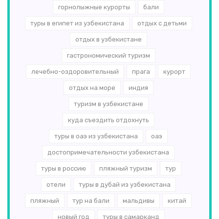
горнолыжные курорты
бали
туры в египет из узбекистана
отдых с детьми
отдых в узбекистане
гастрономический туризм
лечебно-оздоровительный
прага
курорт
отдых на море
индия
туризм в узбекистане
куда съездить отдохнуть
туры в оаэ из узбекистана
оаэ
достопримечательности узбекистана
туры в россию
пляжный туризм
тур
отели
туры в дубай из узбекистана
пляжный
тур на бали
мальдивы
китай
новый год
туры в самарканд