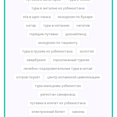
туры в анталью из узбекистана
eta в шри-ланка
экскурсии по бухаре
катар
туры в испанию
негатив
горящие путевки
диснейленд
экскурсии по ташкенту
туры в грузию из узбекистана
золотой
овербукинг
горнолыжный туризм
лечебно-оздоровительные туры в китай
остров пхукет
центр исламской цивилизации
туры мальдивы узбекистан
регистан самарканд
путевки в египет из узбекистана
электронный билет
законы