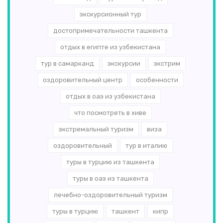
экскурсионный тур
достопримечательности ташкента
отдых в египте из узбекистана
тур в самарканд
экскурсии
экстрим
оздоровительный центр
особенности
отдых в оаэ из узбекистана
что посмотреть в хиве
экстремальный туризм
виза
оздоровительный
тур в италию
туры в турцию из ташкента
туры в оаэ из ташкента
лечебно-оздоровительный туризм
туры в турцию
ташкент
кипр