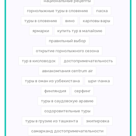
национальные рецепты
горнолыжные туры в словению
пасха
туры в словению
вино
карловы вары
ярмарки
купить тур в малайзию
правильный выбор
открытие горнолыжного сезона
тур в кисловодск
достопримечательность
авиакомпания centrum air
туры в оман из узбекистана
шри-ланка
финляндия
серфинг
туры в саудовскую аравию
оздоровительные туры
туры в грузию из ташкента
экипировка
самарканд достопримечательности