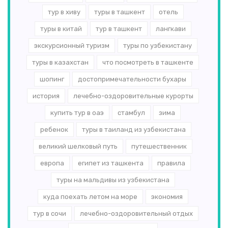
тур в хиву
туры в ташкент
отель
туры в китай
тур в ташкент
лангкави
экскурсионный туризм
туры по узбекистану
туры в казахстан
что посмотреть в ташкенте
шопинг
достопримечательности бухары
история
лечебно-оздоровительные курорты
купить тур в оаэ
стамбул
зима
ребенок
туры в таиланд из узбекистана
великий шелковый путь
путешественник
европа
египет из ташкента
правила
туры на мальдивы из узбекистана
куда поехать летом на море
экономия
тур в сочи
лечебно-оздоровительный отдых