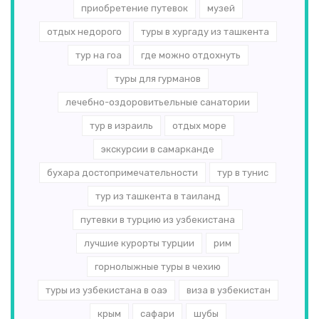
приобретение путевок
музей
отдых недорого
туры в хургаду из ташкента
тур на гоа
где можно отдохнуть
туры для гурманов
лечебно-оздоровитьельные санатории
тур в израиль
отдых море
экскурсии в самарканде
бухара достопримечательности
тур в тунис
тур из ташкента в таиланд
путевки в турцию из узбекистана
лучшие курорты турции
рим
горнолыжные туры в чехию
туры из узбекистана в оаэ
виза в узбекистан
крым
сафари
шубы