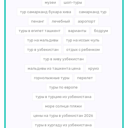
музеи
шоп-туры
тур самарканд бухара хива
самарканд тур
пенанг
лечебный
аэропорт
туры в египет ташкент
варианты
бодрум
тур на мальдивы
тур на иссык-куль
тур в узбекистан
отдых с ребенком
тур в хиву узбекистан
мальдивы из ташкента цена
круиз
горнолыжные туры
перелет
туры по европе
туры в турцию из узбекистана
море солнце пляжи
цены на туры в узбекистан 2026
туры в хургаду из узбекистана