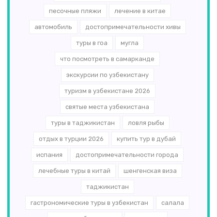
песочные пляжи
лечение в китае
автомобиль
достопримечательности хивы
туры в гоа
мугла
что посмотреть в самарканде
экскурсии по узбекистану
туризм в узбекистане 2026
святые места узбекистана
туры в таджикистан
ловля рыбы
отдых в турции 2026
купить тур в дубай
испания
достопримечательности города
лечебные туры в китай
шенгенская виза
таджикистан
гастрономические туры в узбекистан
салала