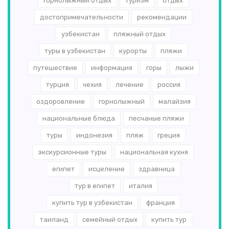
горнолыжный отдых
туризм
отдых
достопримечательности
рекомендации
узбекистан
пляжный отдых
туры в узбекистан
курорты
пляжи
путешествие
информация
горы
лыжи
турция
чехия
лечение
россия
оздоровление
горнолыжный
малайзия
национальные блюда
песчаные пляжи
туры
индонезия
пляж
греция
экскурсионные туры
национальная кухня
египет
исцеление
здравница
тур в египет
италия
купить тур в узбекистан
франция
таиланд
семейный отдых
купить тур