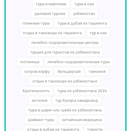
туры в киргизию
туры в оаэ
деловой туризм
узбекистан
пляжные туры
туры в дубай из ташкента
отдых в таиланде из ташкента
тур в оаэ
лечебно-оздоровительные центры
турция для туристов из узбекистана
гостиница
лечебно-оздоровительные туры
остров корфу
бельдерсай
таможня
отдых в таиланде из узбекистана
бдительность
туры из узбекистана 2026
анталия
тур бухара самарканд
туры в шарм-эль-шейх из узбекистана
дайвинг-туры
китайская медицина
отдых в дубае из ташкента
туристы