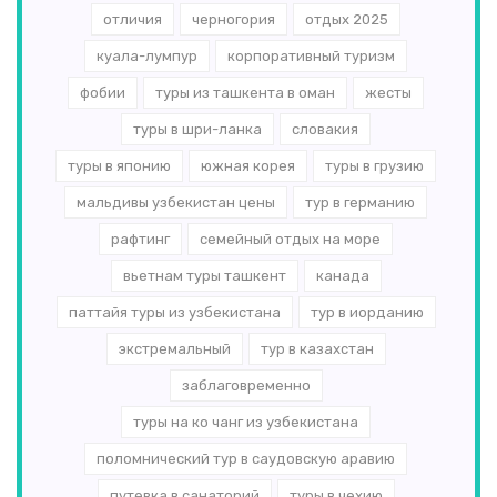
отличия
черногория
отдых 2025
куала-лумпур
корпоративный туризм
фобии
туры из ташкента в оман
жесты
туры в шри-ланка
словакия
туры в японию
южная корея
туры в грузию
мальдивы узбекистан цены
тур в германию
рафтинг
семейный отдых на море
вьетнам туры ташкент
канада
паттайя туры из узбекистана
тур в иорданию
экстремальный
тур в казахстан
заблаговременно
туры на ко чанг из узбекистана
поломнический тур в саудовскую аравию
путевка в санаторий
туры в чехию