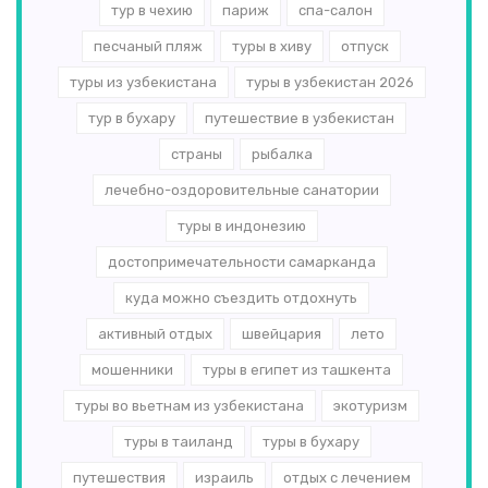
тур в чехию
париж
спа-салон
песчаный пляж
туры в хиву
отпуск
туры из узбекистана
туры в узбекистан 2026
тур в бухару
путешествие в узбекистан
страны
рыбалка
лечебно-оздоровительные санатории
туры в индонезию
достопримечательности самарканда
куда можно съездить отдохнуть
активный отдых
швейцария
лето
мошенники
туры в египет из ташкента
туры во вьетнам из узбекистана
экотуризм
туры в таиланд
туры в бухару
путешествия
израиль
отдых с лечением