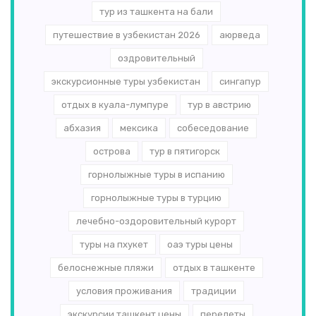
тур из ташкента на бали
путешествие в узбекистан 2026
аюрведа
оздровительный
экскурсионные туры узбекистан
сингапур
отдых в куала-лумпуре
тур в австрию
абхазия
мексика
собеседование
острова
тур в пятигорск
горнолыжные туры в испанию
горнолыжные туры в турцию
лечебно-оздоровительный курорт
туры на пхукет
оаэ туры цены
белоснежные пляжи
отдых в ташкенте
условия проживания
традиции
экскурсии ташкент цены
перелеты