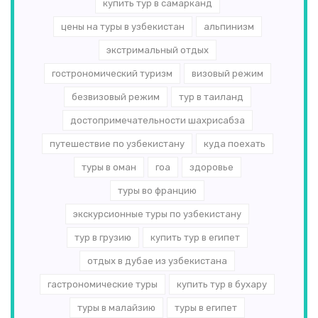
купить тур в самарканд
цены на туры в узбекистан
альпинизм
экстримальный отдых
гострономический туризм
визовый режим
безвизовый режим
тур в таиланд
достопримечательности шахрисабза
путешествие по узбекистану
куда поехать
туры в оман
гоа
здоровье
туры во францию
экскурсионные туры по узбекистану
тур в грузию
купить тур в египет
отдых в дубае из узбекистана
гастрономические туры
купить тур в бухару
туры в малайзию
туры в египет