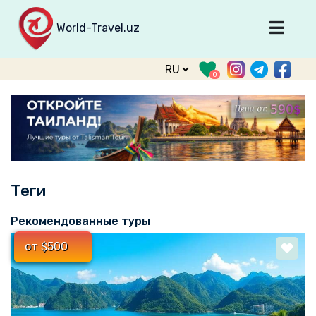
World-Travel.uz
Главная
0
Направления
Туры
Тур. фирмы
Табло прилета
Теги
О туризме
О проекте
Рекомендованные туры
Войти
от $500
Зарегистрироваться
support@world-travel.uz