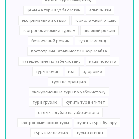
цены на туры в узбекистан
альпинизм
экстримальный отдых
горнолыжный отдых
гострономический туризм
визовый режим
безвизовый режим
тур в таиланд
достопримечательности шахрисабза
путешествие по узбекистану
куда поехать
туры в оман
гоа
здоровье
туры во францию
экскурсионные туры по узбекистану
тур в грузию
купить тур в египет
отдых в дубае из узбекистана
гастрономические туры
купить тур в бухару
туры в малайзию
туры в египет