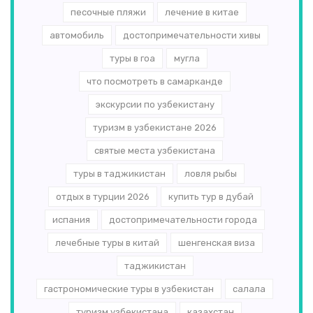
песочные пляжи
лечение в китае
автомобиль
достопримечательности хивы
туры в гоа
мугла
что посмотреть в самарканде
экскурсии по узбекистану
туризм в узбекистане 2026
святые места узбекистана
туры в таджикистан
ловля рыбы
отдых в турции 2026
купить тур в дубай
испания
достопримечательности города
лечебные туры в китай
шенгенская виза
таджикистан
гастрономические туры в узбекистан
салала
туризм узбекистана
казахстан