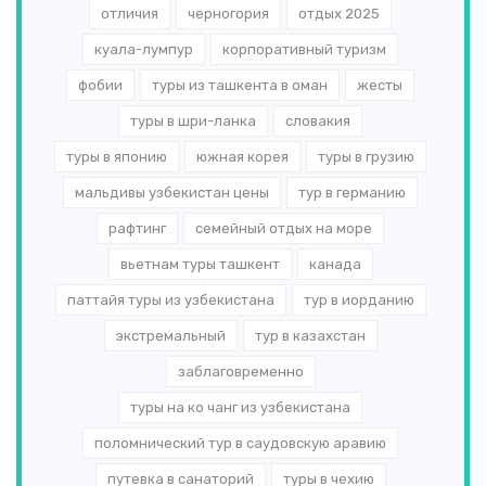
отличия
черногория
отдых 2025
куала-лумпур
корпоративный туризм
фобии
туры из ташкента в оман
жесты
туры в шри-ланка
словакия
туры в японию
южная корея
туры в грузию
мальдивы узбекистан цены
тур в германию
рафтинг
семейный отдых на море
вьетнам туры ташкент
канада
паттайя туры из узбекистана
тур в иорданию
экстремальный
тур в казахстан
заблаговременно
туры на ко чанг из узбекистана
поломнический тур в саудовскую аравию
путевка в санаторий
туры в чехию