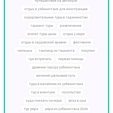
путешествие на автобусе
отдых в узбекистане для иностранцев
оздоровительные туры в таджикистан
ташкент туры
развлечения
египет туры цены
отдых у моря
отдых в саудовской аравии
фестивали
лепешка
таиланд из ташкента
покупки
где встречать
первая помощь
древние города узбекистана
великий шёлковый путь
туры в малайзию из узбекистана
тур в есентуки
посольство
куда поехать на море
виза в сша
тур умра
умра из узбекистана 2026