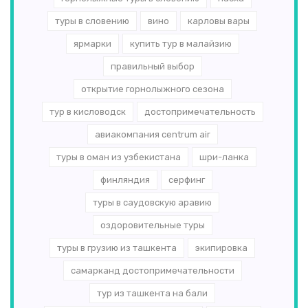
туры в словению
вино
карловы вары
ярмарки
купить тур в малайзию
правильный выбор
открытие горнолыжного сезона
тур в кисловодск
достопримечательность
авиакомпания centrum air
туры в оман из узбекистана
шри-ланка
финляндия
серфинг
туры в саудовскую аравию
оздоровительные туры
туры в грузию из ташкента
экипировка
самарканд достопримечательности
тур из ташкента на бали