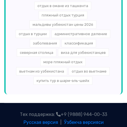
отдых в омане из ташкента
пляжный отдых турция
мальдивы узбекистан цены 2026
отдых в турции
административное деление
заболевания
классификация
северная столица
виза для узбекистанцев
море пляжный отдых
вьетнам из узбекистана
отдых во вьетнаме
купить тур в шарм-эль-шейх
Тех поддержка:
+9 (9888) 944-00-33
Русская версия
|
Ўзбекча версияси