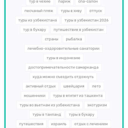
тур в чехию
париж
спа-салон
песчаный пляж
туры в хиву
отпуск
туры из узбекистана
туры в узбекистан 2026
тур в бухару
путешествие в узбекистан
страны
рыбалка
лечебно-оздоровительные санатории
туры в индонезию
достопримечательности самарканда
куда можно съездить отдохнуть
активный отдых
швейцария
лето
мошенники
туры в египет из ташкента
туры во вьетнам из узбекистана
экотуризм
туры в таиланд
туры в бухару
путешествия
израиль
отдых с лечением