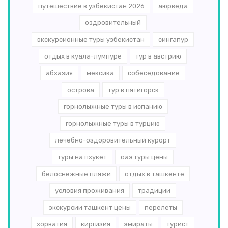
путешествие в узбекистан 2026
аюрведа
оздровительный
экскурсионные туры узбекистан
сингапур
отдых в куала-лумпуре
тур в австрию
абхазия
мексика
собеседование
острова
тур в пятигорск
горнолыжные туры в испанию
горнолыжные туры в турцию
лечебно-оздоровительный курорт
туры на пхукет
оаэ туры цены
белоснежные пляжи
отдых в ташкенте
условия проживания
традиции
экскурсии ташкент цены
перелеты
хорватия
киргизия
эмираты
турист