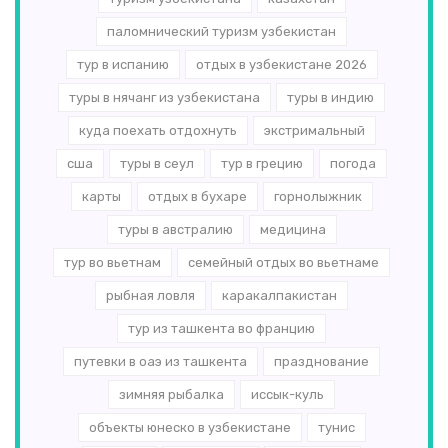
паломнический туризм узбекистан
тур в испанию
отдых в узбекистане 2026
туры в нячанг из узбекистана
туры в индию
куда поехать отдохнуть
экстримальный
сша
туры в сеул
тур в грецию
погода
карты
отдых в бухаре
горнолыжник
туры в австралию
медицина
тур во вьетнам
семейный отдых во вьетнаме
рыбная ловля
каракалпакистан
тур из ташкента во францию
путевки в оаэ из ташкента
празднование
зимняя рыбалка
иссык-куль
объекты юнеско в узбекистане
тунис