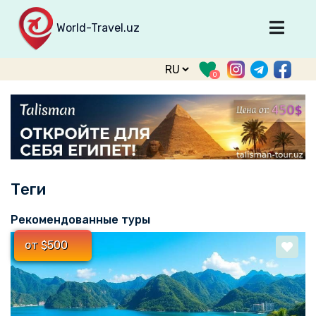
World-Travel.uz
Главная
0
Направления
Туры
Тур. фирмы
Табло прилета
Теги
О туризме
О проекте
Рекомендованные туры
Войти
от $500
Зарегистрироваться
support@world-travel.uz