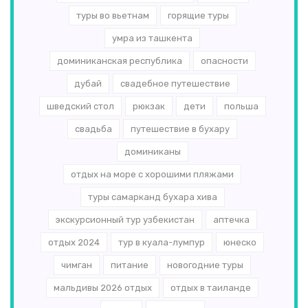
туры во вьетнам
горящие туры
умра из ташкента
доминиканская республика
опасности
дубай
свадебное путешествие
шведский стол
рюкзак
дети
польша
свадьба
путешествие в бухару
доминиканы
отдых на море с хорошими пляжами
туры самарканд бухара хива
экскурсионный тур узбекистан
аптечка
отдых 2024
тур в куала-лумпур
юнеско
чимган
питание
новогодние туры
мальдивы 2026 отдых
отдых в таиланде