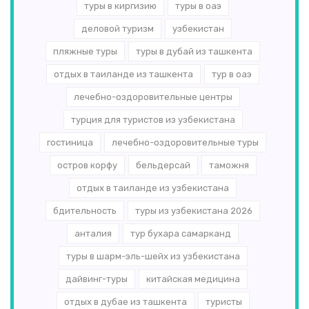
туры в киргизию
туры в оаэ
деловой туризм
узбекистан
пляжные туры
туры в дубай из ташкента
отдых в таиланде из ташкента
тур в оаэ
лечебно-оздоровительные центры
турция для туристов из узбекистана
гостиница
лечебно-оздоровительные туры
остров корфу
бельдерсай
таможня
отдых в таиланде из узбекистана
бдительность
туры из узбекистана 2026
анталия
тур бухара самарканд
туры в шарм-эль-шейх из узбекистана
дайвинг-туры
китайская медицина
отдых в дубае из ташкента
туристы