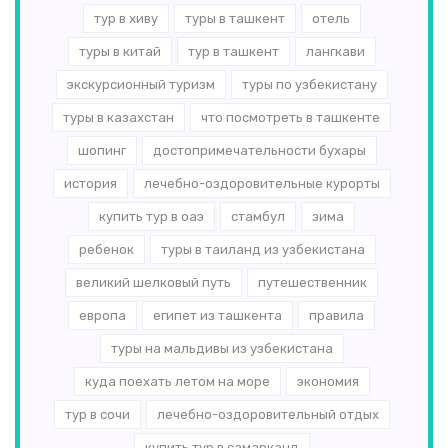
тур в хиву
туры в ташкент
отель
туры в китай
тур в ташкент
лангкави
экскурсионный туризм
туры по узбекистану
туры в казахстан
что посмотреть в ташкенте
шопинг
достопримечательности бухары
история
лечебно-оздоровительные курорты
купить тур в оаэ
стамбул
зима
ребенок
туры в таиланд из узбекистана
великий шелковый путь
путешественник
европа
египет из ташкента
правила
туры на мальдивы из узбекистана
куда поехать летом на море
экономия
тур в сочи
лечебно-оздоровительный отдых
купить тур в самарканд