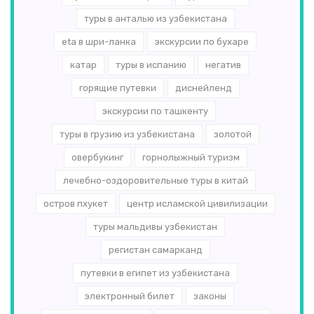
туры в анталью из узбекистана
eta в шри-ланка
экскурсии по бухаре
катар
туры в испанию
негатив
горящие путевки
диснейленд
экскурсии по ташкенту
туры в грузию из узбекистана
золотой
овербукинг
горнолыжный туризм
лечебно-оздоровительные туры в китай
остров пхукет
центр исламской цивилизации
туры мальдивы узбекистан
регистан самарканд
путевки в египет из узбекистана
электронный билет
законы