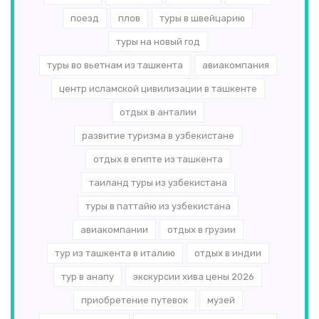
поезд
плов
туры в швейцарию
туры на новый год
туры во вьетнам из ташкента
авиакомпания
центр исламской цивилизации в ташкенте
отдых в анталии
развитие туризма в узбекистане
отдых в египте из ташкента
таиланд туры из узбекистана
туры в паттайю из узбекистана
авиакомпании
отдых в грузии
тур из ташкента в италию
отдых в индии
тур в анапу
экскурсии хива цены 2026
приобретение путевок
музей