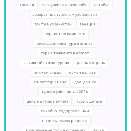
ганконг
экскурсия в шахрисабз
автобус
возврат ндс туристам узбекистан
tax free узбекистан
венеция
перелет на самолете
экскурсионные туры в египет
тур из ташкента в египет
активный отдых турция
разные страны
пляжый отдых
обмен валюты
египет туры цена
дза-дзи-ки
туризм узбекистан 2026
цены на туры в египет
туры с детьми
лечебно-оздоротельный
национальные рецепты
горнолыжные туры в словению
пасха