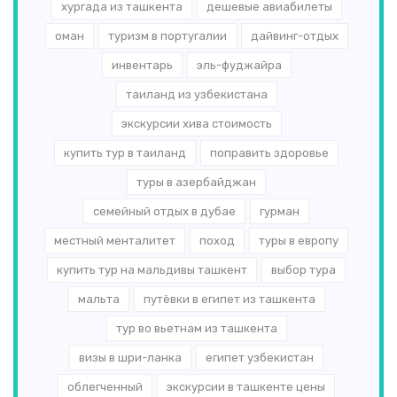
хургада из ташкента
дешевые авиабилеты
оман
туризм в португалии
дайвинг-отдых
инвентарь
эль-­фуджайра
таиланд из узбекистана
экскурсии хива стоимость
купить тур в таиланд
поправить здоровье
туры в азербайджан
семейный отдых в дубае
гурман
местный менталитет
поход
туры в европу
купить тур на мальдивы ташкент
выбор тура
мальта
путёвки в египет из ташкента
тур во вьетнам из ташкента
визы в шри-ланка
египет узбекистан
облегченный
экскурсии в ташкенте цены