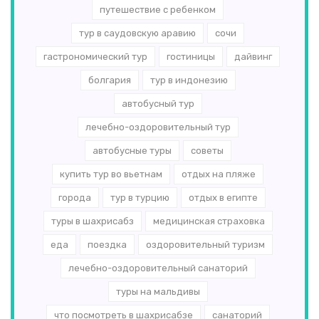
путешествие с ребенком
тур в саудовскую аравию
сочи
гастрономический тур
гостиницы
дайвинг
болгария
тур в индонезию
автобусный тур
лечебно-оздоровительный тур
автобусные туры
советы
купить тур во вьетнам
отдых на пляже
города
тур в турцию
отдых в египте
туры в шахрисабз
медицинская страховка
еда
поездка
оздоровительный туризм
лечебно-оздоровительный санаторий
туры на мальдивы
что посмотреть в шахрисабзе
санаторий