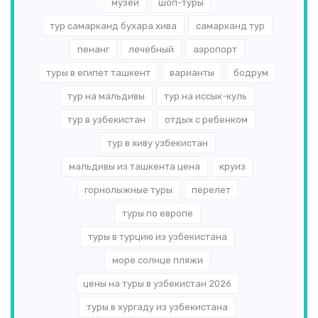
музеи
шоп-туры
тур самарканд бухара хива
самарканд тур
пенанг
лечебный
аэропорт
туры в египет ташкент
варианты
бодрум
тур на мальдивы
тур на иссык-куль
тур в узбекистан
отдых с ребенком
тур в хиву узбекистан
мальдивы из ташкента цена
круиз
горнолыжные туры
перелет
туры по европе
туры в турцию из узбекистана
море солнце пляжи
цены на туры в узбекистан 2026
туры в хургаду из узбекистана