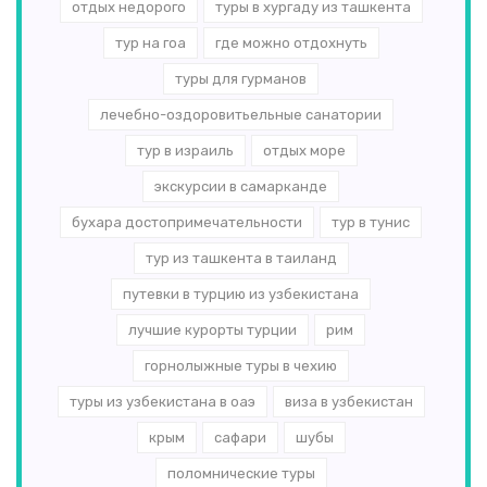
отдых недорого
туры в хургаду из ташкента
тур на гоа
где можно отдохнуть
туры для гурманов
лечебно-оздоровитьельные санатории
тур в израиль
отдых море
экскурсии в самарканде
бухара достопримечательности
тур в тунис
тур из ташкента в таиланд
путевки в турцию из узбекистана
лучшие курорты турции
рим
горнолыжные туры в чехию
туры из узбекистана в оаэ
виза в узбекистан
крым
сафари
шубы
поломнические туры