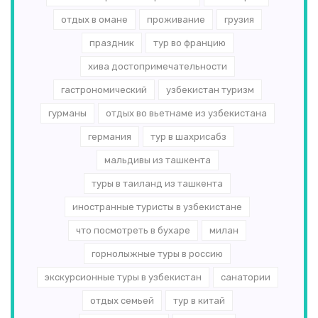
отдых в омане
проживание
грузия
праздник
тур во францию
хива достопримечательности
гастрономический
узбекистан туризм
гурманы
отдых во вьетнаме из узбекистана
германия
тур в шахрисабз
мальдивы из ташкента
туры в таиланд из ташкента
иностранные туристы в узбекистане
что посмотреть в бухаре
милан
горнолыжные туры в россию
экскурсионные туры в узбекистан
санатории
отдых семьей
тур в китай