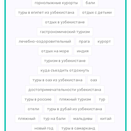
горнолыжные курорты
бали
туры в египет из узбекистана
отдых с детьми
отдых в узбекистане
гастрономический туризм
лечебно-оздоровительный
прага
курорт
отдых на море
индия
туризм в узбекистане
куда съездить отдохнуть
туры в оаэ из узбекистана
оаэ
достопримечательности узбекистана
туры в россию
пляжный туризм
тур
отели
туры в дубай из узбекистана
пляжный
тур на бали
мальдивы
китай
новый год
туры в самарканд