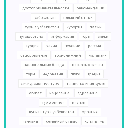
достопримечательности
рекомендации
узбекистан
пляжный отдых
туры в узбекистан
курорты
пляжи
путешествие
информация
горы
лыжи
турция
чехия
лечение
россия
оздоровление
горнолыжный
малайзия
национальные блюда
песчаные пляжи
туры
индонезия
пляж
греция
экскурсионные туры
национальная кухня
египет
исцеление
здравница
тур в египет
италия
купить тур в узбекистан
франция
таиланд
семейный отдых
купить тур