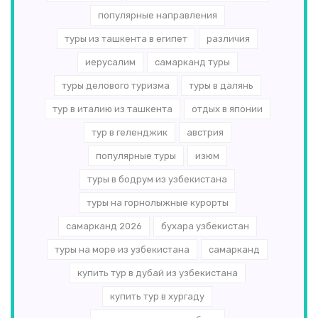
популярные направления
туры из ташкента в египет
различия
иерусалим
самарканд туры
туры делового туризма
туры в далянь
тур в италию из ташкента
отдых в японии
тур в геленджик
австрия
популярные туры
изюм
туры в бодрум из узбекистана
туры на горнолыжные курорты
самарканд 2026
бухара узбекистан
туры на море из узбекистана
самарканд
купить тур в дубай из узбекистана
купить тур в хургаду