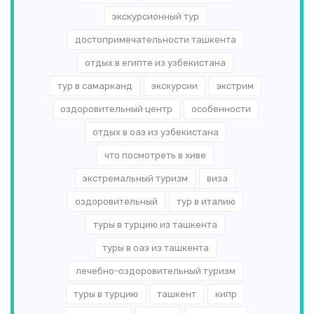
экскурсионный тур
достопримечательности ташкента
отдых в египте из узбекистана
тур в самарканд
экскурсии
экстрим
оздоровительный центр
особенности
отдых в оаэ из узбекистана
что посмотреть в хиве
экстремальный туризм
виза
оздоровительный
тур в италию
туры в турцию из ташкента
туры в оаэ из ташкента
лечебно-оздоровительный туризм
туры в турцию
ташкент
кипр