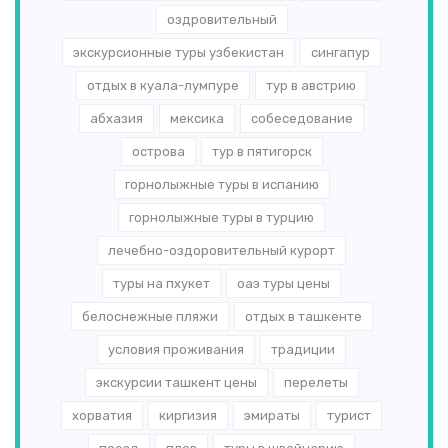
оздровительный
экскурсионные туры узбекистан
сингапур
отдых в куала-лумпуре
тур в австрию
абхазия
мексика
собеседование
острова
тур в пятигорск
горнолыжные туры в испанию
горнолыжные туры в турцию
лечебно-оздоровительный курорт
туры на пхукет
оаэ туры цены
белоснежные пляжи
отдых в ташкенте
условия проживания
традиции
экскурсии ташкент цены
перелеты
хорватия
киргизия
эмираты
турист