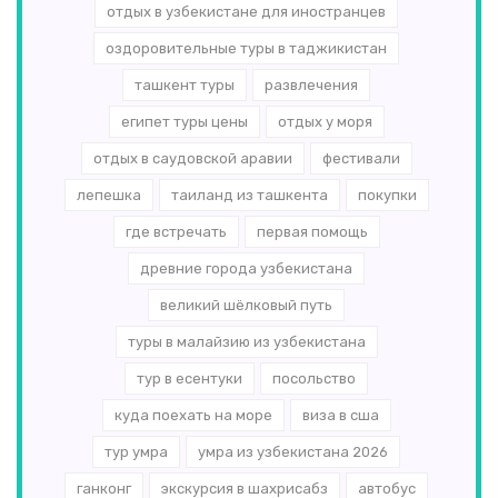
отдых в узбекистане для иностранцев
оздоровительные туры в таджикистан
ташкент туры
развлечения
египет туры цены
отдых у моря
отдых в саудовской аравии
фестивали
лепешка
таиланд из ташкента
покупки
где встречать
первая помощь
древние города узбекистана
великий шёлковый путь
туры в малайзию из узбекистана
тур в есентуки
посольство
куда поехать на море
виза в сша
тур умра
умра из узбекистана 2026
ганконг
экскурсия в шахрисабз
автобус