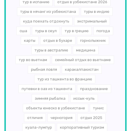
тур в испанию
отдых в узбекистане 2026
туры в нячанг из узбекистана
туры в индию
куда поехать отдохнуть
экстримальный
сша
туры в сеул
тур в грецию
погода
карты
отдых в бухаре
горнолыжник
туры в австралию
медицина
тур во вьетнам
семейный отдых во вьетнаме
рыбная ловля
каракалпакистан
тур из ташкента во францию
путевки в оаэ из ташкента
празднование
зимняя рыбалка
иссык-куль
объекты юнеско в узбекистане
тунис
отличия
черногория
отдых 2025
куала-лумпур
корпоративный туризм