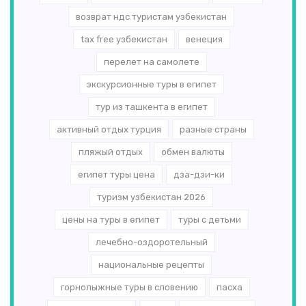
возврат ндс туристам узбекистан
tax free узбекистан
венеция
перелет на самолете
экскурсионные туры в египет
тур из ташкента в египет
активный отдых турция
разные страны
пляжый отдых
обмен валюты
египет туры цена
дза-дзи-ки
туризм узбекистан 2026
цены на туры в египет
туры с детьми
лечебно-оздоротельный
национальные рецепты
горнолыжные туры в словению
пасха