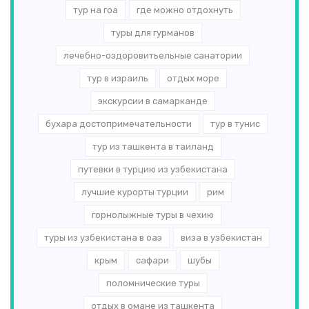
тур на гоа
где можно отдохнуть
туры для гурманов
лечебно-оздоровитьельные санатории
тур в израиль
отдых море
экскурсии в самарканде
бухара достопримечательности
тур в тунис
тур из ташкента в таиланд
путевки в турцию из узбекистана
лучшие курорты турции
рим
горнолыжные туры в чехию
туры из узбекистана в оаэ
виза в узбекистан
крым
сафари
шубы
поломнические туры
отдых в омане из ташкента