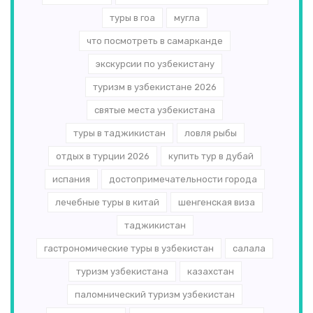
туры в гоа
мугла
что посмотреть в самарканде
экскурсии по узбекистану
туризм в узбекистане 2026
святые места узбекистана
туры в таджикистан
ловля рыбы
отдых в турции 2026
купить тур в дубай
испания
достопримечательности города
лечебные туры в китай
шенгенская виза
таджикистан
гастрономические туры в узбекистан
салала
туризм узбекистана
казахстан
паломнический туризм узбекистан