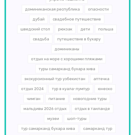
доминиканская республика
опасности
дубай
свадебное путешествие
шведский стол
рюкзак
дети
польша
свадьба
путешествие в бухару
доминиканы
отдых на море с хорошими пляжами
туры самарканд бухара хива
экскурсионный тур узбекистан
аптечка
отдых 2024
тур в куала-лумпур
юнеско
чимган
питание
новогодние туры
мальдивы 2026 отдых
отдых в таиланде
музеи
шоп-туры
тур самарканд бухара хива
самарканд тур