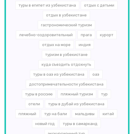
туры в египет из узбекистана
отдых с детьми
отдых в узбекистане
гастрономический туризм
лечебно-оздоровительный
прага
курорт
отдых на море
индия
туризм в узбекистане
куда съездить отдохнуть
туры в оаэ из узбекистана
оаэ
достопримечательности узбекистана
туры в россию
пляжный туризм
тур
отели
туры в дубай из узбекистана
пляжный
тур на бали
мальдивы
китай
новый год
туры в самарканд
экскурсионный тур