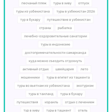
песчаный пляж
туры в хиву
отпуск
туры из узбекистана
туры в узбекистан 2026
тур в бухару
путешествие в узбекистан
страны
рыбалка
лечебно-оздоровительные санатории
туры в индонезию
достопримечательности самарканда
куда можно съездить отдохнуть
активный отдых
швейцария
лето
мошенники
туры в египет из ташкента
туры во вьетнам из узбекистана
экотуризм
туры в таиланд
туры в бухару
путешествия
израиль
отдых с лечением
тур в хиву
туры в ташкент
отель