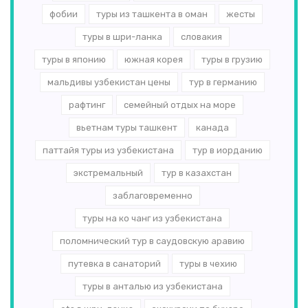
фобии
туры из ташкента в оман
жесты
туры в шри-ланка
словакия
туры в японию
южная корея
туры в грузию
мальдивы узбекистан цены
тур в германию
рафтинг
семейный отдых на море
вьетнам туры ташкент
канада
паттайя туры из узбекистана
тур в иорданию
экстремальный
тур в казахстан
заблаговременно
туры на ко чанг из узбекистана
поломнический тур в саудовскую аравию
путевка в санаторий
туры в чехию
туры в анталью из узбекистана