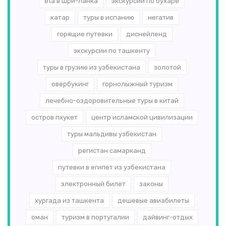
eta в шри-ланка
экскурсии по бухаре
катар
туры в испанию
негатив
горящие путевки
диснейленд
экскурсии по ташкенту
туры в грузию из узбекистана
золотой
овербукинг
горнолыжный туризм
лечебно-оздоровительные туры в китай
остров пхукет
центр исламской цивилизации
туры мальдивы узбекистан
регистан самарканд
путевки в египет из узбекистана
электронный билет
законы
хургада из ташкента
дешевые авиабилеты
оман
туризм в португалии
дайвинг-отдых