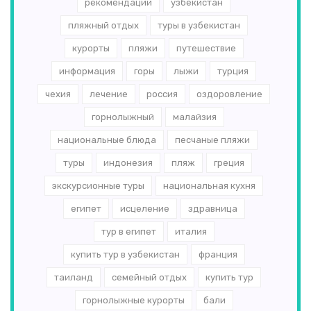
рекомендации
узбекистан
пляжный отдых
туры в узбекистан
курорты
пляжи
путешествие
информация
горы
лыжи
турция
чехия
лечение
россия
оздоровление
горнолыжный
малайзия
национальные блюда
песчаные пляжи
туры
индонезия
пляж
греция
экскурсионные туры
национальная кухня
египет
исцеление
здравница
тур в египет
италия
купить тур в узбекистан
франция
таиланд
семейный отдых
купить тур
горнолыжные курорты
бали