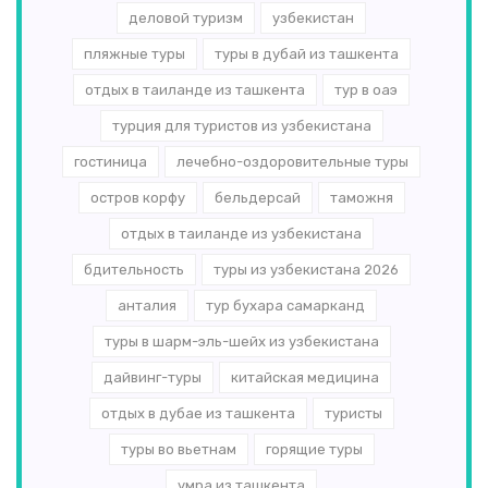
деловой туризм
узбекистан
пляжные туры
туры в дубай из ташкента
отдых в таиланде из ташкента
тур в оаэ
турция для туристов из узбекистана
гостиница
лечебно-оздоровительные туры
остров корфу
бельдерсай
таможня
отдых в таиланде из узбекистана
бдительность
туры из узбекистана 2026
анталия
тур бухара самарканд
туры в шарм-эль-шейх из узбекистана
дайвинг-туры
китайская медицина
отдых в дубае из ташкента
туристы
туры во вьетнам
горящие туры
умра из ташкента