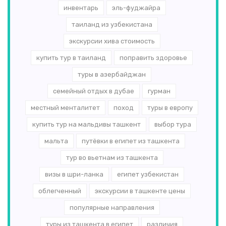
инвентарь
эль-­фуджайра
таиланд из узбекистана
экскурсии хива стоимость
купить тур в таиланд
поправить здоровье
туры в азербайджан
семейный отдых в дубае
гурман
местный менталитет
поход
туры в европу
купить тур на мальдивы ташкент
выбор тура
мальта
путёвки в египет из ташкента
тур во вьетнам из ташкента
визы в шри-ланка
египет узбекистан
облегченный
экскурсии в ташкенте цены
популярные направления
туры из ташкента в египет
различия