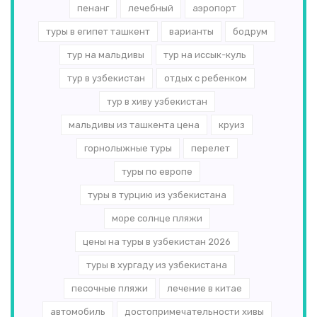
пенанг
лечебный
аэропорт
туры в египет ташкент
варианты
бодрум
тур на мальдивы
тур на иссык-куль
тур в узбекистан
отдых с ребенком
тур в хиву узбекистан
мальдивы из ташкента цена
круиз
горнолыжные туры
перелет
туры по европе
туры в турцию из узбекистана
море солнце пляжи
цены на туры в узбекистан 2026
туры в хургаду из узбекистана
песочные пляжи
лечение в китае
автомобиль
достопримечательности хивы