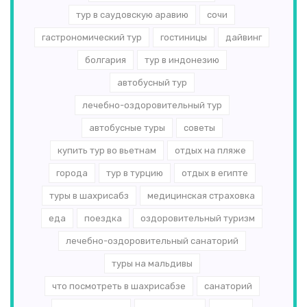
тур в саудовскую аравию
сочи
гастрономический тур
гостиницы
дайвинг
болгария
тур в индонезию
автобусный тур
лечебно-оздоровительный тур
автобусные туры
советы
купить тур во вьетнам
отдых на пляже
города
тур в турцию
отдых в египте
туры в шахрисабз
медицинская страховка
еда
поездка
оздоровительный туризм
лечебно-оздоровительный санаторий
туры на мальдивы
что посмотреть в шахрисабзе
санаторий