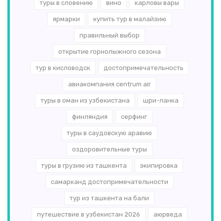
туры в словению
вино
карловы вары
ярмарки
купить тур в малайзию
правильный выбор
открытие горнолыжного сезона
тур в кисловодск
достопримечательность
авиакомпания centrum air
туры в оман из узбекистана
шри-ланка
финляндия
серфинг
туры в саудовскую аравию
оздоровительные туры
туры в грузию из ташкента
экипировка
самарканд достопримечательности
тур из ташкента на бали
путешествие в узбекистан 2026
аюрведа