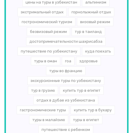
цены на туры в узбекистан
альпинизм
экстримальный отдых
горнолыжный отдых
гострономический туризм
визовый режим
безвизовый режим
тур в таиланд
достопримечательности шахрисабза
путешествие по узбекистану
куда поехать
туры в оман
гоа
здоровье
туры во францию
экскурсионные туры по узбекистану
тур в грузию
купить тур в египет
отдых в дубае из узбекистана
гастрономические туры
купить тур в бухару
туры в малайзию
туры в египет
путешествие с ребенком