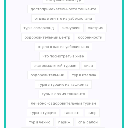
достопримечательности ташкента
отдых в египте из узбекистана
тур в самарканд
экскурсии
экстрим
оздоровительный центр
особенности
отдых в оаэ из узбекистана
что посмотреть в хиве
экстремальный туризм
виза
оздоровительный
тур в италию
туры в турцию из ташкента
туры в оаэ из ташкента
лечебно-оздоровительный туризм
туры в турцию
ташкент
кипр
тур в чехию
париж
спа-салон