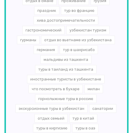
отдых в омане
проживание
грузия
праздник
тур во францию
хива достопримечательности
гастрономический
узбекистан туризм
гурманы
отдых во вьетнаме из узбекистана
германия
тур в шахрисабз
мальдивы из ташкента
туры в таиланд из ташкента
иностранные туристы в узбекистане
что посмотреть в бухаре
милан
горнолыжные туры в россию
экскурсионные туры в узбекистан
санатории
отдых семьей
тур в китай
туры в киргизию
туры в оаэ