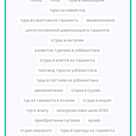
поезд
плов
туры в швейцарию
туры на новый год
туры во вьетнам из ташкента
авиакомпания
центр исламской цивилизации в ташкенте
отдых в анталии
развитие туризма в узбекистане
отдых в египте из ташкента
таиланд туры из узбекистана
туры в паттайю из узбекистана
авиакомпании
отдых в грузии
тур из ташкента в италию
отдых в индии
тур в анапу
экскурсии хива цены 2026
приобретение путевок
музей
отдых недорого
туры в хургаду из ташкента