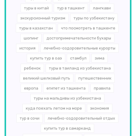
туры в китай
тур в ташкент
лангкави
экскурсионный туризм
туры по узбекистану
туры в казахстан
что посмотреть в ташкенте
шопинг
достопримечательности бухары
история
лечебно-оздоровительные курорты
купить тур в оаэ
стамбул
зима
ребенок
туры в таиланд из узбекистана
великий шелковый путь
путешественник
европа
египет из ташкента
правила
туры на мальдивы из узбекистана
куда поехать летом на море
экономия
тур в сочи
лечебно-оздоровительный отдых
купить тур в самарканд