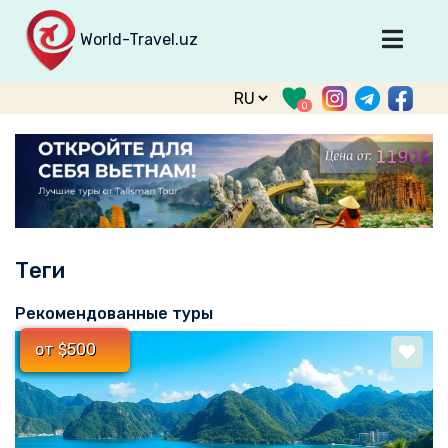
World-Travel.uz
Главная
0
Направления
Туры
Тур. фирмы
Табло прилета
Теги
О туризме
О проекте
Рекомендованные туры
Войти
от $500
Зарегистрироваться
support@world-travel.uz