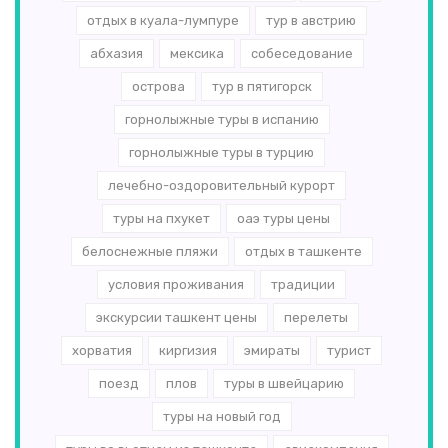
отдых в куала-лумпуре
тур в австрию
абхазия
мексика
собеседование
острова
тур в пятигорск
горнолыжные туры в испанию
горнолыжные туры в турцию
лечебно-оздоровительный курорт
туры на пхукет
оаэ туры цены
белоснежные пляжи
отдых в ташкенте
условия проживания
традиции
экскурсии ташкент цены
перелеты
хорватия
киргизия
эмираты
турист
поезд
плов
туры в швейцарию
туры на новый год