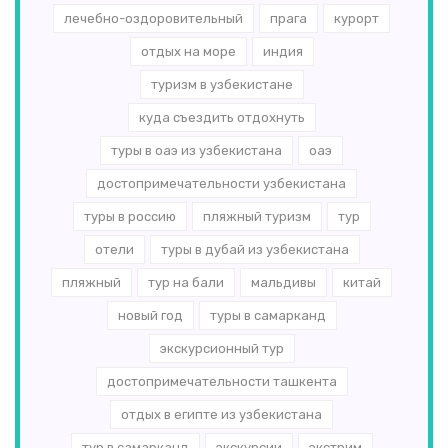
лечебно-оздоровительный
прага
курорт
отдых на море
индия
туризм в узбекистане
куда съездить отдохнуть
туры в оаэ из узбекистана
оаэ
достопримечательности узбекистана
туры в россию
пляжный туризм
тур
отели
туры в дубай из узбекистана
пляжный
тур на бали
мальдивы
китай
новый год
туры в самарканд
экскурсионный тур
достопримечательности ташкента
отдых в египте из узбекистана
тур в самарканд
экскурсии
экстрим