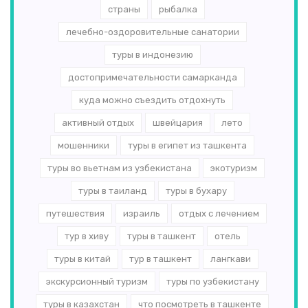
страны
рыбалка
лечебно-оздоровительные санатории
туры в индонезию
достопримечательности самарканда
куда можно съездить отдохнуть
активный отдых
швейцария
лето
мошенники
туры в египет из ташкента
туры во вьетнам из узбекистана
экотуризм
туры в таиланд
туры в бухару
путешествия
израиль
отдых с лечением
тур в хиву
туры в ташкент
отель
туры в китай
тур в ташкент
лангкави
экскурсионный туризм
туры по узбекистану
туры в казахстан
что посмотреть в ташкенте