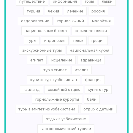
путешествие
информация
горы
лыжи
турция
чехия
лечение
россия
оздоровление
горнолыжный
малайзия
национальные блюда
песчаные пляжи
туры
индонезия
пляж
греция
экскурсионные туры
национальная кухня
египет
исцеление
здравница
тур в египет
италия
купить тур в узбекистан
франция
таиланд
семейный отдых
купить тур
горнолыжные курорты
бали
туры в египет из узбекистана
отдых с детьми
отдых в узбекистане
гастрономический туризм