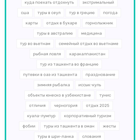
куда поехать отдохнуть
экстримальный
сша
туры в сеул
тур в грецию
погода
карты
отдых в бухаре
горнолыжник
туры в австралию
медицина
тур во вьетнам
семейный отдых во вьетнаме
рыбная ловля
каракалпакистан
тур из ташкента во францию
путевки в оаэ из ташкента
празднование
зимняя рыбалка
иссык-куль
объекты юнеско в узбекистане
тунис
отличия
черногория
отдых 2025
куала-лумпур
корпоративный туризм
фобии
туры из ташкента в оман
жесты
туры в шри-ланка
словакия