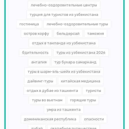
лечебно-оздоровительные центры
турция для туристов из узбекистана
гостиница
лечебно-оздоровительные туры
остров корфу
бельдерсай
таможня
отдых в таиланде из узбекистана
бдительность
туры из узбекистана 2026
анталия
тур бухара самарканд
туры в шарм-эль-шейх из узбекистана
дайвинг-туры
китайская медицина
отдых в дубае из ташкента
туристы
туры во вьетнам
горящие туры
умра из ташкента
доминиканская республика
опасности
дубай
свадебное путешествие