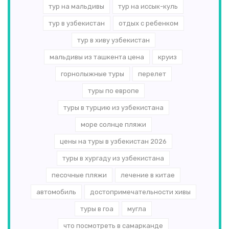
тур на мальдивы
тур на иссык-куль
тур в узбекистан
отдых с ребенком
тур в хиву узбекистан
мальдивы из ташкента цена
круиз
горнолыжные туры
перелет
туры по европе
туры в турцию из узбекистана
море солнце пляжи
цены на туры в узбекистан 2026
туры в хургаду из узбекистана
песочные пляжи
лечение в китае
автомобиль
достопримечательности хивы
туры в гоа
мугла
что посмотреть в самарканде