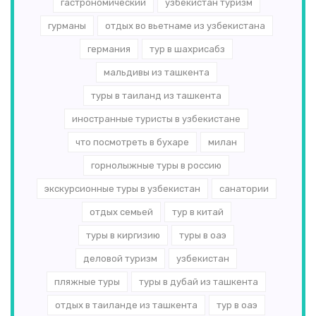
гастрономический
узбекистан туризм
гурманы
отдых во вьетнаме из узбекистана
германия
тур в шахрисабз
мальдивы из ташкента
туры в таиланд из ташкента
иностранные туристы в узбекистане
что посмотреть в бухаре
милан
горнолыжные туры в россию
экскурсионные туры в узбекистан
санатории
отдых семьей
тур в китай
туры в киргизию
туры в оаэ
деловой туризм
узбекистан
пляжные туры
туры в дубай из ташкента
отдых в таиланде из ташкента
тур в оаэ