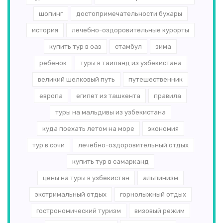
шопинг
достопримечательности бухары
история
лечебно-оздоровительные курорты
купить тур в оаэ
стамбул
зима
ребенок
туры в таиланд из узбекистана
великий шелковый путь
путешественник
европа
египет из ташкента
правила
туры на мальдивы из узбекистана
куда поехать летом на море
экономия
тур в сочи
лечебно-оздоровительный отдых
купить тур в самарканд
цены на туры в узбекистан
альпинизм
экстримальный отдых
горнолыжный отдых
гострономический туризм
визовый режим