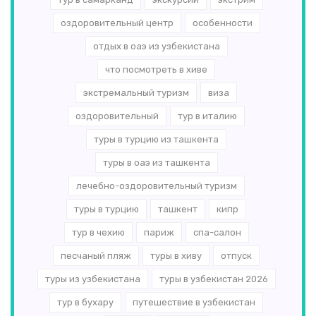
оздоровительный центр
особенности
отдых в оаэ из узбекистана
что посмотреть в хиве
экстремальный туризм
виза
оздоровительный
тур в италию
туры в турцию из ташкента
туры в оаэ из ташкента
лечебно-оздоровительный туризм
туры в турцию
ташкент
кипр
тур в чехию
париж
спа-салон
песчаный пляж
туры в хиву
отпуск
туры из узбекистана
туры в узбекистан 2026
тур в бухару
путешествие в узбекистан