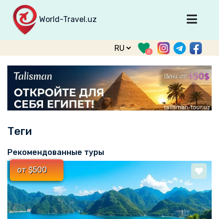
World-Travel.uz
Главная
0
Направления
Туры
Тур. фирмы
Табло прилета
Теги
О туризме
О проекте
Рекомендованные туры
Войти
от $500
Зарегистрироваться
support@world-travel.uz