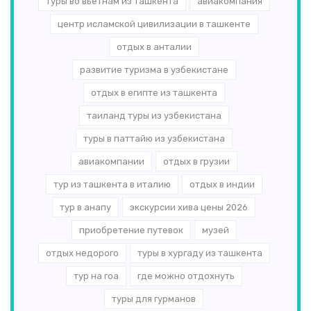
туры во вьетнам из ташкента
авиакомпания
центр исламской цивилизации в ташкенте
отдых в анталии
развитие туризма в узбекистане
отдых в египте из ташкента
таиланд туры из узбекистана
туры в паттайю из узбекистана
авиакомпании
отдых в грузии
тур из ташкента в италию
отдых в индии
тур в анапу
экскурсии хива цены 2026
приобретение путевок
музей
отдых недорого
туры в хургаду из ташкента
тур на гоа
где можно отдохнуть
туры для гурманов