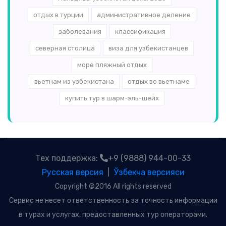
отдых в турции
административное деление
заболевания
классификация
северная столица
виза для узбекистанцев
море пляжный отдых
вьетнам из узбекистана
отдых во вьетнаме
купить тур в шарм-эль-шейх
Тех поддержка:
+9 (9888) 944-00-33
Русская версия
|
Ўзбекча версияси
Copyright ©2016 All rights reserved
Сервис не несет ответственность за точность информации
в турах и услугах, предоставленных тур операторами.