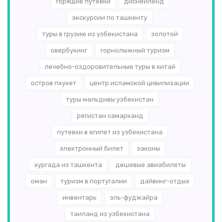
горящие путевки
диснейленд
экскурсии по ташкенту
туры в грузию из узбекистана
золотой
овербукинг
горнолыжный туризм
лечебно-оздоровительные туры в китай
остров пхукет
центр исламской цивилизации
туры мальдивы узбекистан
регистан самарканд
путевки в египет из узбекистана
электронный билет
законы
хургада из ташкента
дешевые авиабилеты
оман
туризм в португалии
дайвинг-отдых
инвентарь
эль-­фуджайра
таиланд из узбекистана