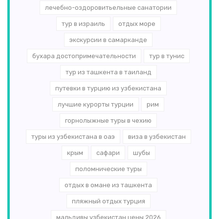
лечебно-оздоровитьельные санатории
тур в израиль
отдых море
экскурсии в самарканде
бухара достопримечательности
тур в тунис
тур из ташкента в таиланд
путевки в турцию из узбекистана
лучшие курорты турции
рим
горнолыжные туры в чехию
туры из узбекистана в оаэ
виза в узбекистан
крым
сафари
шубы
поломнические туры
отдых в омане из ташкента
пляжный отдых турция
мальдивы узбекистан цены 2026