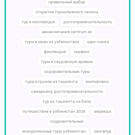
правильный выбор
открытие горнолыжного сезона
тур в кисловодск
достопримечательность
авиакомпания centrum air
туры в оман из узбекистана
шри-ланка
финляндия
серфинг
туры в саудовскую аравию
оздоровительные туры
туры в грузию из ташкента
экипировка
самарканд достопримечательности
тур из ташкента на бали
путешествие в узбекистан 2026
аюрведа
оздровительный
экскурсионные туры узбекистан
сингапур