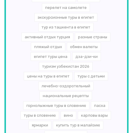
перелет на самолете
экскурсионные туры в египет
тур из ташкента в египет
активный отдых турция
разные страны
пляжый отдых
обмен валюты
египет туры цена
дза-дзи-ки
туризм узбекистан 2026
цены на туры в египет
туры с детьми
лечебно-оздоротельный
национальные рецепты
горнолыжные туры в словению
пасха
туры в словению
вино
карловы вары
ярмарки
купить тур в малайзию