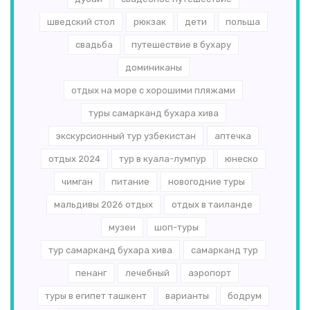
шведский стол
рюкзак
дети
польша
свадьба
путешествие в бухару
доминиканы
отдых на море с хорошими пляжами
туры самарканд бухара хива
экскурсионный тур узбекистан
аптечка
отдых 2024
тур в куала-лумпур
юнеско
чимган
питание
новогодние туры
мальдивы 2026 отдых
отдых в таиланде
музеи
шоп-туры
тур самарканд бухара хива
самарканд тур
пенанг
лечебный
аэропорт
туры в египет ташкент
варианты
бодрум