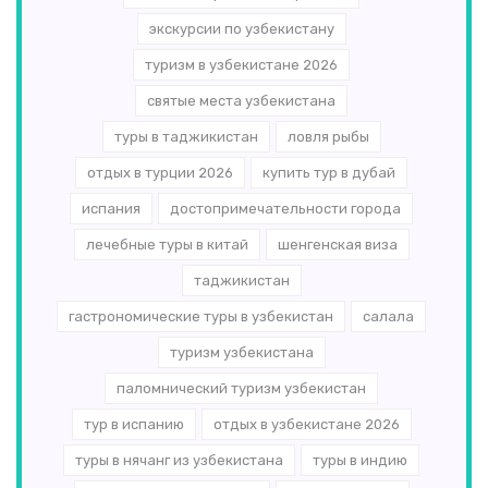
экскурсии по узбекистану
туризм в узбекистане 2026
святые места узбекистана
туры в таджикистан
ловля рыбы
отдых в турции 2026
купить тур в дубай
испания
достопримечательности города
лечебные туры в китай
шенгенская виза
таджикистан
гастрономические туры в узбекистан
салала
туризм узбекистана
паломнический туризм узбекистан
тур в испанию
отдых в узбекистане 2026
туры в нячанг из узбекистана
туры в индию