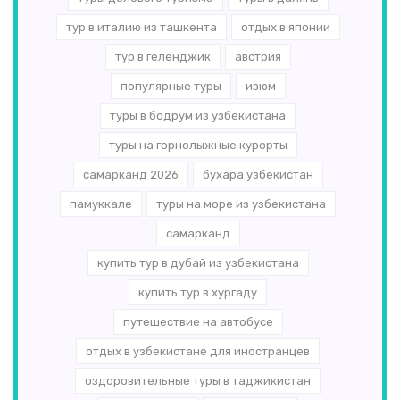
тур в италию из ташкента
отдых в японии
тур в геленджик
австрия
популярные туры
изюм
туры в бодрум из узбекистана
туры на горнолыжные курорты
самарканд 2026
бухара узбекистан
памуккале
туры на море из узбекистана
самарканд
купить тур в дубай из узбекистана
купить тур в хургаду
путешествие на автобусе
отдых в узбекистане для иностранцев
оздоровительные туры в таджикистан