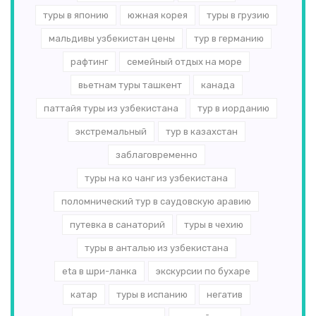
туры в японию
южная корея
туры в грузию
мальдивы узбекистан цены
тур в германию
рафтинг
семейный отдых на море
вьетнам туры ташкент
канада
паттайя туры из узбекистана
тур в иорданию
экстремальный
тур в казахстан
заблаговременно
туры на ко чанг из узбекистана
поломнический тур в саудовскую аравию
путевка в санаторий
туры в чехию
туры в анталью из узбекистана
eta в шри-ланка
экскурсии по бухаре
катар
туры в испанию
негатив