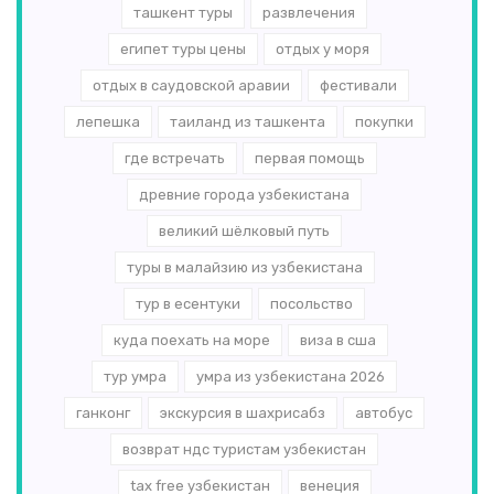
ташкент туры
развлечения
египет туры цены
отдых у моря
отдых в саудовской аравии
фестивали
лепешка
таиланд из ташкента
покупки
где встречать
первая помощь
древние города узбекистана
великий шёлковый путь
туры в малайзию из узбекистана
тур в есентуки
посольство
куда поехать на море
виза в сша
тур умра
умра из узбекистана 2026
ганконг
экскурсия в шахрисабз
автобус
возврат ндс туристам узбекистан
tax free узбекистан
венеция