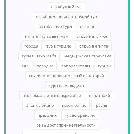
автобусный тур
лечебно-оздоровительный тур
автобусные туры
советы
купить тур во вьетнам
отдых на пляже
города
тур в турцию
отдых в египте
туры в шахрисабз
медицинская страховка
еда
поездка
оздоровительный туризм
лечебно-оздоровительный санаторий
туры на мальдивы
что посмотреть в шахрисабзе
санаторий
отдых в омане
проживание
грузия
праздник
тур во францию
хива достопримечательности