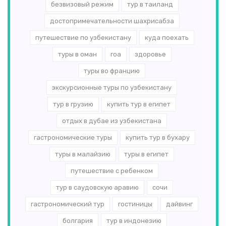
безвизовый режим
тур в таиланд
достопримечательности шахрисабза
путешествие по узбекистану
куда поехать
туры в оман
гоа
здоровье
туры во францию
экскурсионные туры по узбекистану
тур в грузию
купить тур в египет
отдых в дубае из узбекистана
гастрономические туры
купить тур в бухару
туры в малайзию
туры в египет
путешествие с ребенком
тур в саудовскую аравию
сочи
гастрономический тур
гостиницы
дайвинг
болгария
тур в индонезию