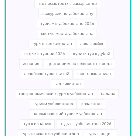
что посмотреть в самарканде
экскурсии по узбекистану
туризм в узбекистане 2026
святые места узбекистана
туры в таджикистан
ловля рыбы
отдых в турции 2026
купить тур в дубай
испания
достопримечательности города
лечебные туры в китай
шенгенская виза
таджикистан
гастрономические туры в узбекистан
салала
туризм узбекистана
казахстан
паломнический туризм узбекистан
тур в испанию
отдых в узбекистане 2026
туры в нячанг из узбекистана
туры в индию