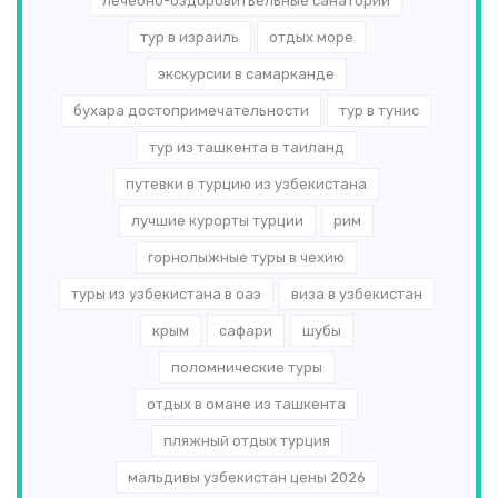
лечебно-оздоровитьельные санатории
тур в израиль
отдых море
экскурсии в самарканде
бухара достопримечательности
тур в тунис
тур из ташкента в таиланд
путевки в турцию из узбекистана
лучшие курорты турции
рим
горнолыжные туры в чехию
туры из узбекистана в оаэ
виза в узбекистан
крым
сафари
шубы
поломнические туры
отдых в омане из ташкента
пляжный отдых турция
мальдивы узбекистан цены 2026