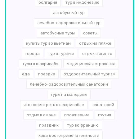
болгария
тур в индонезию
автобусный тур
лечебно-оздоровительный тур
автобусные туры
советы
купить тур во вьетнам
отдых на пляже
города
тур в турцию
отдых в египте
туры в шахрисабз
медицинская страховка
еда
поездка
оздоровительный туризм
лечебно-оздоровительный санаторий
туры на мальдивы
что посмотреть в шахрисабзе
санаторий
отдых в омане
проживание
грузия
праздник
тур во францию
хива достопримечательности