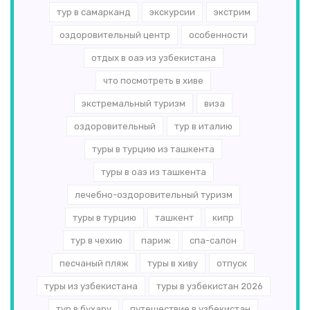
тур в самарканд
экскурсии
экстрим
оздоровительный центр
особенности
отдых в оаэ из узбекистана
что посмотреть в хиве
экстремальный туризм
виза
оздоровительный
тур в италию
туры в турцию из ташкента
туры в оаэ из ташкента
лечебно-оздоровительный туризм
туры в турцию
ташкент
кипр
тур в чехию
париж
спа-салон
песчаный пляж
туры в хиву
отпуск
туры из узбекистана
туры в узбекистан 2026
тур в бухару
путешествие в узбекистан