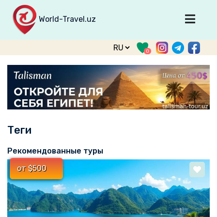
World-Travel.uz
Главная
0
Направления
Туры
Тур. фирмы
Табло прилета
Теги
О туризме
О проекте
Рекомендованные туры
Войти
от $500
Зарегистрироваться
support@world-travel.uz