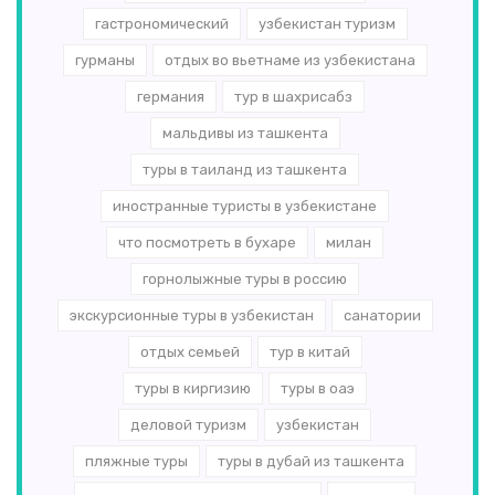
гастрономический
узбекистан туризм
гурманы
отдых во вьетнаме из узбекистана
германия
тур в шахрисабз
мальдивы из ташкента
туры в таиланд из ташкента
иностранные туристы в узбекистане
что посмотреть в бухаре
милан
горнолыжные туры в россию
экскурсионные туры в узбекистан
санатории
отдых семьей
тур в китай
туры в киргизию
туры в оаэ
деловой туризм
узбекистан
пляжные туры
туры в дубай из ташкента