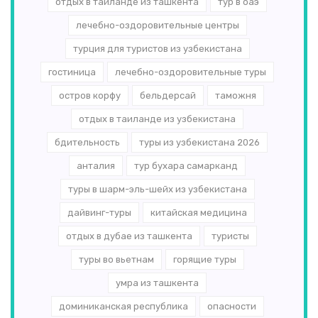
отдых в таиланде из ташкента
тур в оаэ
лечебно-оздоровительные центры
турция для туристов из узбекистана
гостиница
лечебно-оздоровительные туры
остров корфу
бельдерсай
таможня
отдых в таиланде из узбекистана
бдительность
туры из узбекистана 2026
анталия
тур бухара самарканд
туры в шарм-эль-шейх из узбекистана
дайвинг-туры
китайская медицина
отдых в дубае из ташкента
туристы
туры во вьетнам
горящие туры
умра из ташкента
доминиканская республика
опасности