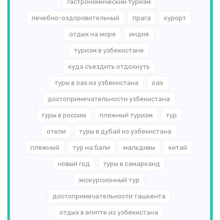
гастрономический туризм
лечебно-оздоровительный
прага
курорт
отдых на море
индия
туризм в узбекистане
куда съездить отдохнуть
туры в оаэ из узбекистана
оаэ
достопримечательности узбекистана
туры в россию
пляжный туризм
тур
отели
туры в дубай из узбекистана
пляжный
тур на бали
мальдивы
китай
новый год
туры в самарканд
экскурсионный тур
достопримечательности ташкента
отдых в египте из узбекистана