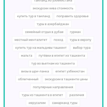
таиланд из узбекистана
экскурсии хива стоимость
купить тур в таиланд
поправить здоровье
туры в азербайджан
семейный отдых в дубае
гурман
местный менталитет
поход
туры в европу
купить тур на мальдивы ташкент
выбор тура
мальта
путёвки в египет из ташкента
тур во вьетнам из ташкента
визы в шри-ланка
египет узбекистан
облегченный
экскурсии в ташкенте цены
популярные направления
туры из ташкента в египет
различия
иерусалим
самарканд туры