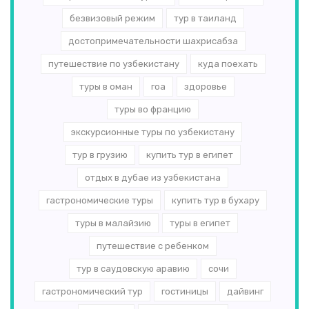
безвизовый режим
тур в таиланд
достопримечательности шахрисабза
путешествие по узбекистану
куда поехать
туры в оман
гоа
здоровье
туры во францию
экскурсионные туры по узбекистану
тур в грузию
купить тур в египет
отдых в дубае из узбекистана
гастрономические туры
купить тур в бухару
туры в малайзию
туры в египет
путешествие с ребенком
тур в саудовскую аравию
сочи
гастрономический тур
гостиницы
дайвинг