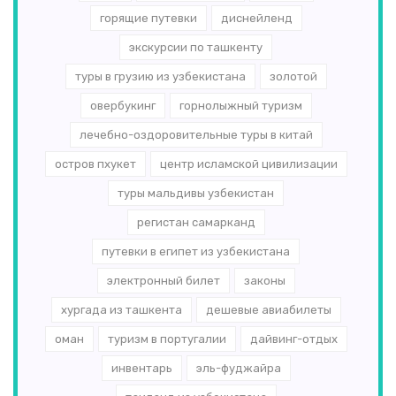
горящие путевки
диснейленд
экскурсии по ташкенту
туры в грузию из узбекистана
золотой
овербукинг
горнолыжный туризм
лечебно-оздоровительные туры в китай
остров пхукет
центр исламской цивилизации
туры мальдивы узбекистан
регистан самарканд
путевки в египет из узбекистана
электронный билет
законы
хургада из ташкента
дешевые авиабилеты
оман
туризм в португалии
дайвинг-отдых
инвентарь
эль-­фуджайра