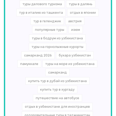
туры делового туризма
туры в далянь
тур в италию из ташкента
отдых в японии
тур в геленджик
австрия
популярные туры
изюм
туры в бодрум из узбекистана
туры на горнолыжные курорты
самарканд 2026
бухара узбекистан
памуккале
туры на море из узбекистана
самарканд
купить тур в дубай из узбекистана
купить тур в хургаду
путешествие на автобусе
отдых в узбекистане для иностранцев
оздоровительные туры в таджикистан