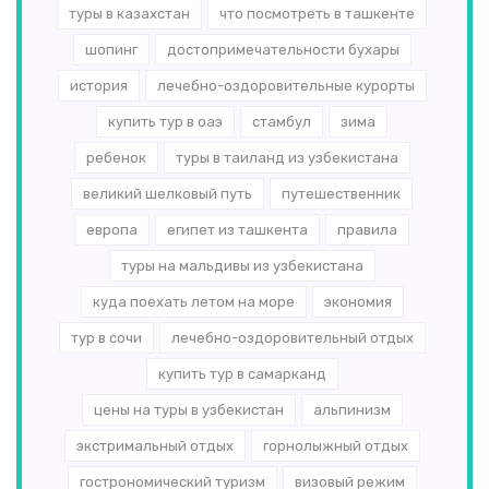
туры в казахстан
что посмотреть в ташкенте
шопинг
достопримечательности бухары
история
лечебно-оздоровительные курорты
купить тур в оаэ
стамбул
зима
ребенок
туры в таиланд из узбекистана
великий шелковый путь
путешественник
европа
египет из ташкента
правила
туры на мальдивы из узбекистана
куда поехать летом на море
экономия
тур в сочи
лечебно-оздоровительный отдых
купить тур в самарканд
цены на туры в узбекистан
альпинизм
экстримальный отдых
горнолыжный отдых
гострономический туризм
визовый режим