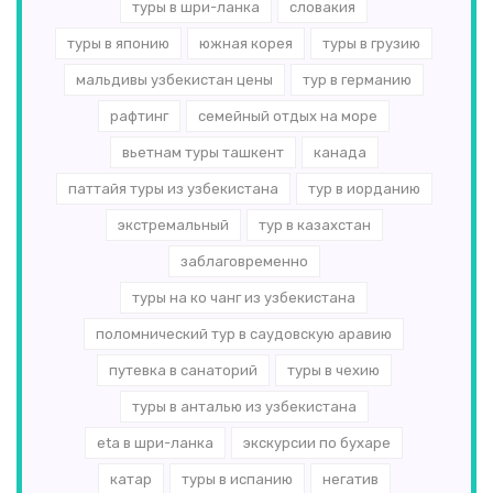
туры в шри-ланка
словакия
туры в японию
южная корея
туры в грузию
мальдивы узбекистан цены
тур в германию
рафтинг
семейный отдых на море
вьетнам туры ташкент
канада
паттайя туры из узбекистана
тур в иорданию
экстремальный
тур в казахстан
заблаговременно
туры на ко чанг из узбекистана
поломнический тур в саудовскую аравию
путевка в санаторий
туры в чехию
туры в анталью из узбекистана
eta в шри-ланка
экскурсии по бухаре
катар
туры в испанию
негатив