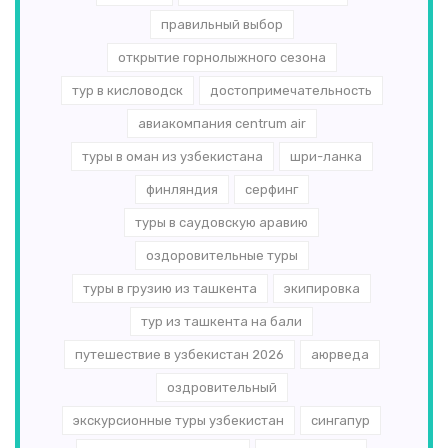
правильный выбор
открытие горнолыжного сезона
тур в кисловодск
достопримечательность
авиакомпания centrum air
туры в оман из узбекистана
шри-ланка
финляндия
серфинг
туры в саудовскую аравию
оздоровительные туры
туры в грузию из ташкента
экипировка
тур из ташкента на бали
путешествие в узбекистан 2026
аюрведа
оздровительный
экскурсионные туры узбекистан
сингапур