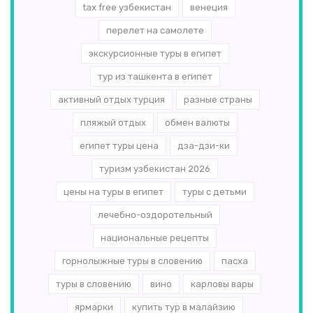
tax free узбекистан
венеция
перелет на самолете
экскурсионные туры в египет
тур из ташкента в египет
активный отдых турция
разные страны
пляжый отдых
обмен валюты
египет туры цена
дза-дзи-ки
туризм узбекистан 2026
цены на туры в египет
туры с детьми
лечебно-оздоротельный
национальные рецепты
горнолыжные туры в словению
пасха
туры в словению
вино
карловы вары
ярмарки
купить тур в малайзию