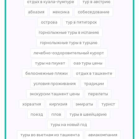
отдых в куала-лумпуре
тур в австрию
абхазия
мексика
собеседование
острова
тур в пятигорск
горнолыжные туры в испанию
горнолыжные туры в турцию
лечебно-оздоровительный курорт
туры на пхукет
оаэ туры цены
белоснежные пляжи
отдых в ташкенте
условия проживания
традиции
экскурсии ташкент цены
перелеты
хорватия
киргизия
эмираты
турист
поезд
плов
туры в швейцарию
туры на новый год
туры во вьетнам из ташкента
авиакомпания