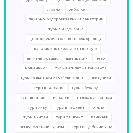
страны
рыбалка
лечебно-оздоровительные санатории
туры в индонезию
достопримечательности самарканда
куда можно съездить отдохнуть
активный отдых
швейцария
лето
мошенники
туры в египет из ташкента
туры во вьетнам из узбекистана
экотуризм
туры в таиланд
туры в бухару
путешествия
израиль
отдых с лечением
тур в хиву
туры в ташкент
отель
туры в китай
тур в ташкент
лангкави
экскурсионный туризм
туры по узбекистану