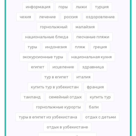
информация
горы
лыжи
турция
чехия
лечение
россия
оздоровление
горнолыжный
малайзия
национальные блюда
песчаные пляжи
туры
индонезия
пляж
греция
экскурсионные туры
национальная кухня
египет
исцеление
здравница
тур в египет
италия
купить тур в узбекистан
франция
таиланд
семейный отдых
купить тур
горнолыжные курорты
бали
туры в египет из узбекистана
отдых с детьми
отдых в узбекистане