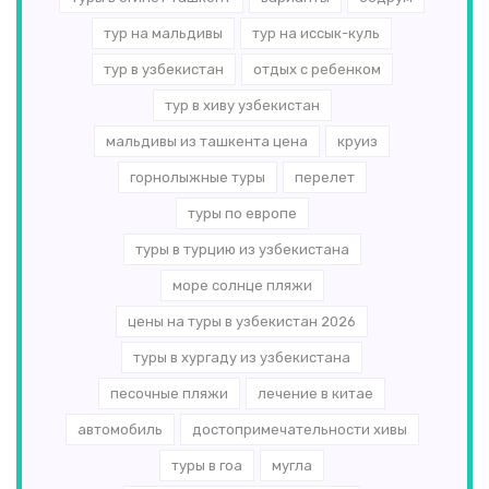
тур на мальдивы
тур на иссык-куль
тур в узбекистан
отдых с ребенком
тур в хиву узбекистан
мальдивы из ташкента цена
круиз
горнолыжные туры
перелет
туры по европе
туры в турцию из узбекистана
море солнце пляжи
цены на туры в узбекистан 2026
туры в хургаду из узбекистана
песочные пляжи
лечение в китае
автомобиль
достопримечательности хивы
туры в гоа
мугла