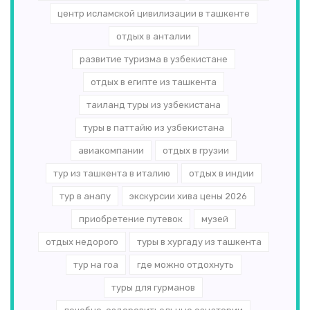
центр исламской цивилизации в ташкенте
отдых в анталии
развитие туризма в узбекистане
отдых в египте из ташкента
таиланд туры из узбекистана
туры в паттайю из узбекистана
авиакомпании
отдых в грузии
тур из ташкента в италию
отдых в индии
тур в анапу
экскурсии хива цены 2026
приобретение путевок
музей
отдых недорого
туры в хургаду из ташкента
тур на гоа
где можно отдохнуть
туры для гурманов