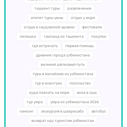
ташкент туры
развлечения
египет туры цены
отдых у моря
отдых в саудовской аравии
фестивали
лепешка
таиланд из ташкента
покупки
где встречать
первая помощь
древние города узбекистана
великий шёлковый путь
туры в малайзию из узбекистана
тур в есентуки
посольство
куда поехать на море
виза в сша
тур умра
умра из узбекистана 2026
ганконг
экскурсия в шахрисабз
автобус
возврат ндс туристам узбекистан