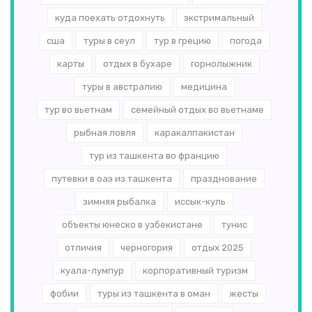
куда поехать отдохнуть
экстримальный
сша
туры в сеул
тур в грецию
погода
карты
отдых в бухаре
горнолыжник
туры в австралию
медицина
тур во вьетнам
семейный отдых во вьетнаме
рыбная ловля
каракалпакистан
тур из ташкента во францию
путевки в оаэ из ташкента
празднование
зимняя рыбалка
иссык-куль
объекты юнеско в узбекистане
тунис
отличия
черногория
отдых 2025
куала-лумпур
корпоративный туризм
фобии
туры из ташкента в оман
жесты