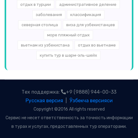
отдых в турции
административное деление
заболевания
классификация
северная столица
виза для узбекистанцев
море пляжный отдых
вьетнам из узбекистана
отдых во вьетнаме
купить тур в шарм-эль-шейх
Тех поддержка:
+9 (9888) 944-00-33
Русская версия
|
Ўзбекча версияси
Copyright ©2016 All rights reserved
Сервис не несет ответственность за точность информации
в турах и услугах, предоставленных тур операторами.