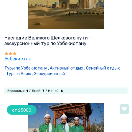
Наследие Великого Шёлкового пути —
экскурсионный тур по Узбекистану
Узбекистан
Туры по Узбекистану ,
Активный отдых ,
Семейный отдых
,
Туры в Азию ,
Экскурсионный ,
Взрослых:
1
/ Дней:
7
/ Ночей:
6
от $5000