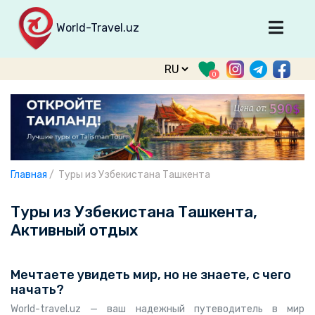
World-Travel.uz
Главная
0
Направления
Туры
Тур. фирмы
Табло прилета
Главная
/
Туры из Узбекистана Ташкента
О туризме
Туры из Узбекистана Ташкента,
О проекте
Активный отдых
Войти
Мечтаете увидеть мир, но не знаете, с чего
Зарегистрироваться
начать?
support@world-travel.uz
World-travel.uz — ваш надежный путеводитель в мир