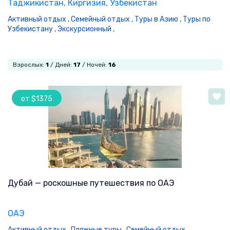
Таджикистан
, Киргизия
, Узбекистан
Активный отдых ,
Семейный отдых ,
Туры в Азию ,
Туры по
Узбекистану ,
Экскурсионный ,
Взрослых:
1
/ Дней:
17
/ Ночей:
16
от $1375
Дубай — роскошные путешествия по ОАЭ
ОАЭ
Активный отдых ,
Пляжные туры ,
Семейный отдых