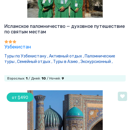
Исламское паломничество — духовное путешествие
по святым местам
Узбекистан
Туры по Узбекистану ,
Активный отдых ,
Паломнические
туры ,
Семейный отдых ,
Туры в Азию ,
Экскурсионный ,
Взрослых:
1
/ Дней:
10
/ Ночей:
9
от $490