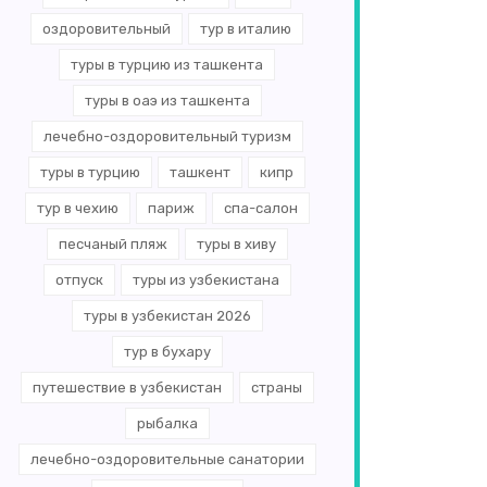
оздоровительный
тур в италию
туры в турцию из ташкента
туры в оаэ из ташкента
лечебно-оздоровительный туризм
туры в турцию
ташкент
кипр
тур в чехию
париж
спа-салон
песчаный пляж
туры в хиву
отпуск
туры из узбекистана
туры в узбекистан 2026
тур в бухару
путешествие в узбекистан
страны
рыбалка
лечебно-оздоровительные санатории