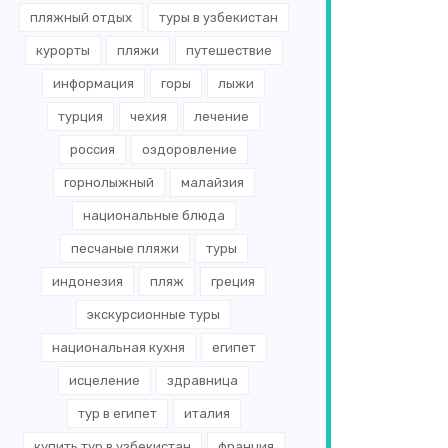
пляжный отдых
туры в узбекистан
курорты
пляжи
путешествие
информация
горы
лыжи
турция
чехия
лечение
россия
оздоровление
горнолыжный
малайзия
национальные блюда
песчаные пляжи
туры
индонезия
пляж
греция
экскурсионные туры
национальная кухня
египет
исцеление
здравница
тур в египет
италия
купить тур в узбекистан
франция