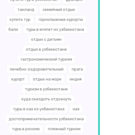
таиланд
семейный отдых
купить тур
горнолыжные курорты
бали
туры в египет из узбекистана
отдых с детьми
отдых в узбекистане
гастрономический туризм
лечебно-оздоровительный
прага
курорт
отдых на море
индия
туризм в узбекистане
куда съездить отдохнуть
туры в оаэ из узбекистана
оаэ
достопримечательности узбекистана
туры в россию
пляжный туризм