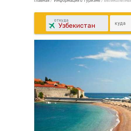
Главная
/
Информация о туризме
/
Великолепны
откуда
куда