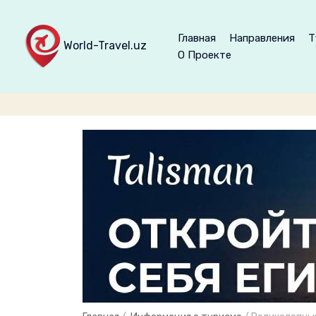
Главная
Направления
Т
World-Travel.uz
О Проекте