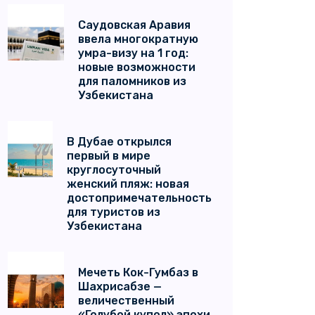
Саудовская Аравия
ввела многократную
умра-визу на 1 год:
новые возможности
для паломников из
Узбекистана
В Дубае открылся
первый в мире
круглосуточный
женский пляж: новая
достопримечательность
для туристов из
Узбекистана
Мечеть Кок-Гумбаз в
Шахрисабзе —
величественный
«Голубой купол» эпохи