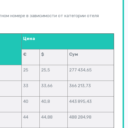
ном номере в зависимости от категории отеля
Цена
€
$
Сум
25
25,5
277 434,65
33
33,66
366 213,73
40
40,8
443 895,43
44
44,88
488 284,98