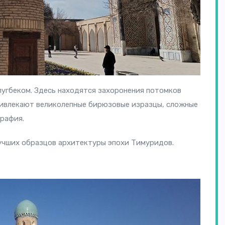
лугбеком. Здесь находятся захоронения потомков
ривлекают великолепные бирюзовые изразцы, сложные
графия.
учших образцов архитектуры эпохи Тимуридов.