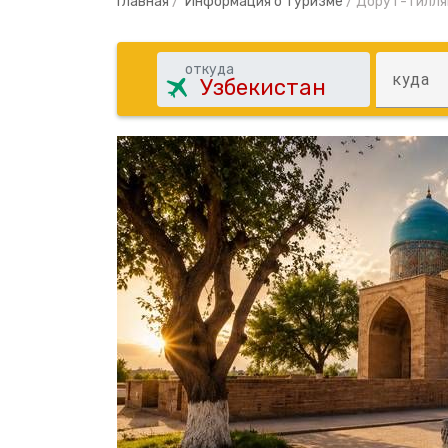
Главная
/
Информация о туризме
/
Дорут-Тилляв
откуда
куда