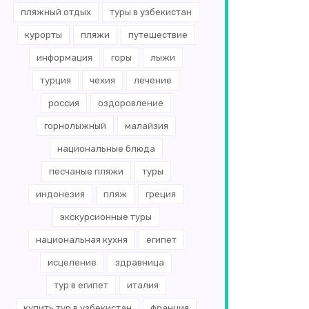
пляжный отдых
туры в узбекистан
курорты
пляжи
путешествие
информация
горы
лыжи
турция
чехия
лечение
россия
оздоровление
горнолыжный
малайзия
национальные блюда
песчаные пляжи
туры
индонезия
пляж
греция
экскурсионные туры
национальная кухня
египет
исцеление
здравница
тур в египет
италия
купить тур в узбекистан
франция