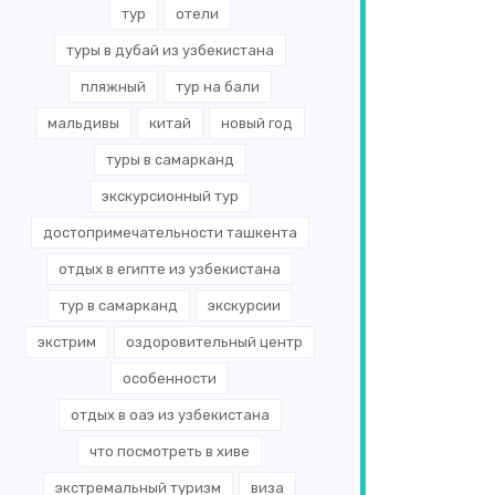
тур
отели
туры в дубай из узбекистана
пляжный
тур на бали
мальдивы
китай
новый год
туры в самарканд
экскурсионный тур
достопримечательности ташкента
отдых в египте из узбекистана
тур в самарканд
экскурсии
экстрим
оздоровительный центр
особенности
отдых в оаэ из узбекистана
что посмотреть в хиве
экстремальный туризм
виза