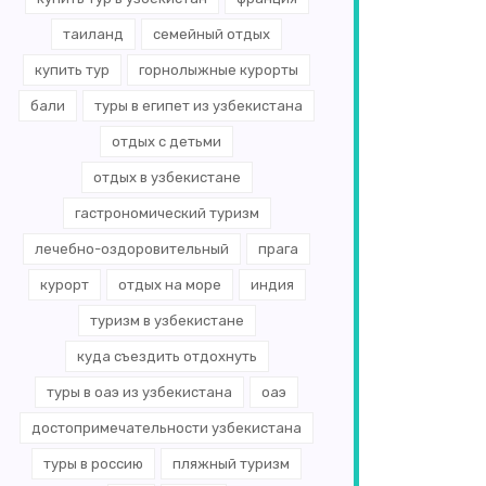
таиланд
семейный отдых
купить тур
горнолыжные курорты
бали
туры в египет из узбекистана
отдых с детьми
отдых в узбекистане
гастрономический туризм
лечебно-оздоровительный
прага
курорт
отдых на море
индия
туризм в узбекистане
куда съездить отдохнуть
туры в оаэ из узбекистана
оаэ
достопримечательности узбекистана
туры в россию
пляжный туризм