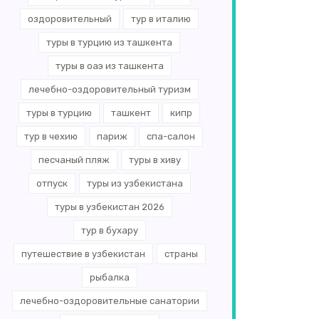
оздоровительный
тур в италию
туры в турцию из ташкента
туры в оаэ из ташкента
лечебно-оздоровительный туризм
туры в турцию
ташкент
кипр
тур в чехию
париж
спа-салон
песчаный пляж
туры в хиву
отпуск
туры из узбекистана
туры в узбекистан 2026
тур в бухару
путешествие в узбекистан
страны
рыбалка
лечебно-оздоровительные санатории