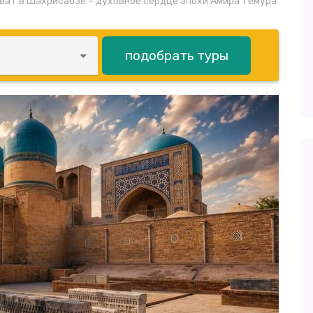
ат в Шахрисабзе – духовное сердце эпохи Амира Темура
подобрать туры