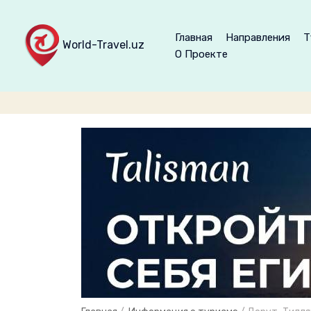
Главная
Направления
Т
World-Travel.uz
О Проекте