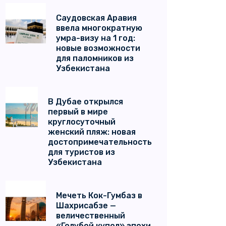
Саудовская Аравия
ввела многократную
умра-визу на 1 год:
новые возможности
для паломников из
Узбекистана
В Дубае открылся
первый в мире
круглосуточный
женский пляж: новая
достопримечательность
для туристов из
Узбекистана
Мечеть Кок-Гумбаз в
Шахрисабзе —
величественный
«Голубой купол» эпохи