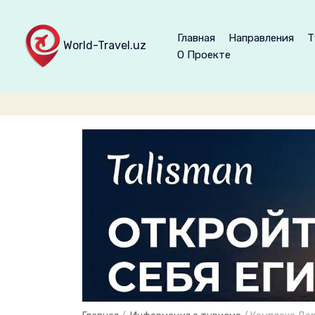
Главная
Направления
Т
World-Travel.uz
О Проекте