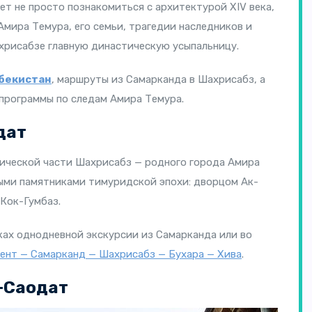
т не просто познакомиться с архитектурой XIV века,
Амира Темура, его семьи, трагедии наследников и
хрисабзе главную династическую усыпальницу.
збекистан
, маршруты из Самарканда в Шахрисабз, а
программы по следам Амира Темура.
дат
ической части Шахрисабз — родного города Амира
ыми памятниками тимуридской эпохи: дворцом Ак-
Кок-Гумбаз.
ах однодневной экскурсии из Самарканда или во
ент — Самарканд — Шахрисабз — Бухара — Хива
.
-Саодат