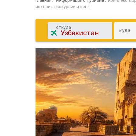
Главная
/
Информация о туризме
/
Комплекс Дор
история, экскурсии и цены
откуда
куда