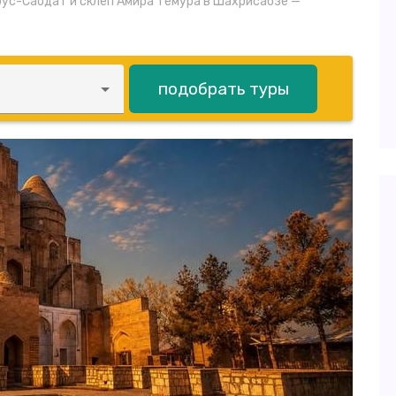
ус-Саодат и склеп Амира Темура в Шахрисабзе —
подобрать туры