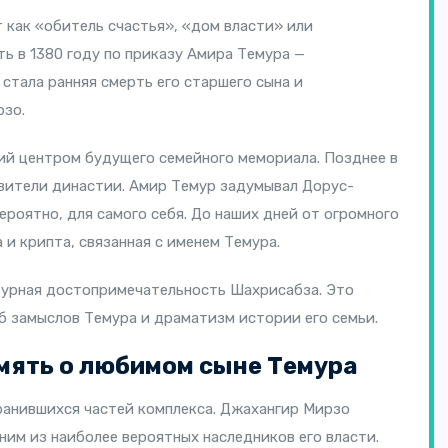
как «обитель счастья», «дом власти» или
ь в 1380 году по приказу Амира Темура —
 стала ранняя смерть его старшего сына и
рзо.
ий центром будущего семейного мемориала. Позднее в
вители династии. Амир Темур задумывал Дорус-
ероятно, для самого себя. До наших дней от огромного
и крипта, связанная с именем Темура.
турная достопримечательность Шахрисабза. Это
б замыслов Темура и драматизм истории его семьи.
мять о любимом сыне Темура
ранившихся частей комплекса. Джахангир Мирзо
им из наиболее вероятных наследников его власти.