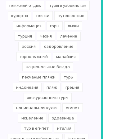
пляжный отдых
туры в узбекистан
курорты
пляжи
путешествие
информация
горы
лыжи
турция
чехия
лечение
россия
оздоровление
горнолыжный
малайзия
национальные блюда
песчаные пляжи
туры
индонезия
пляж
греция
экскурсионные туры
национальная кухня
египет
исцеление
здравница
тур в египет
италия
купить тур в узбекистан
франция