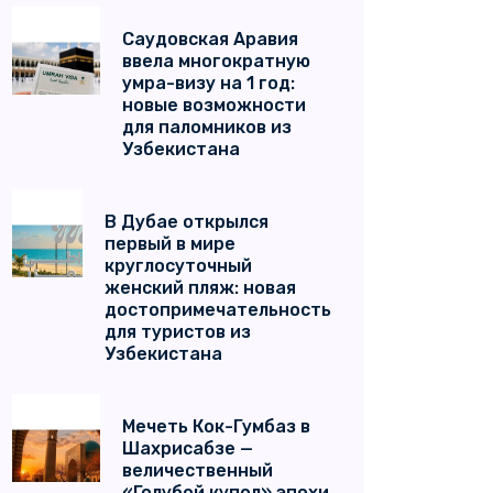
Саудовская Аравия
ввела многократную
умра-визу на 1 год:
новые возможности
для паломников из
Узбекистана
В Дубае открылся
первый в мире
круглосуточный
женский пляж: новая
достопримечательность
для туристов из
Узбекистана
Мечеть Кок-Гумбаз в
Шахрисабзе —
величественный
«Голубой купол» эпохи