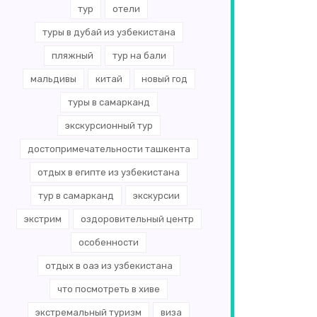
тур
отели
туры в дубай из узбекистана
пляжный
тур на бали
мальдивы
китай
новый год
туры в самарканд
экскурсионный тур
достопримечательности ташкента
отдых в египте из узбекистана
тур в самарканд
экскурсии
экстрим
оздоровительный центр
особенности
отдых в оаэ из узбекистана
что посмотреть в хиве
экстремальный туризм
виза