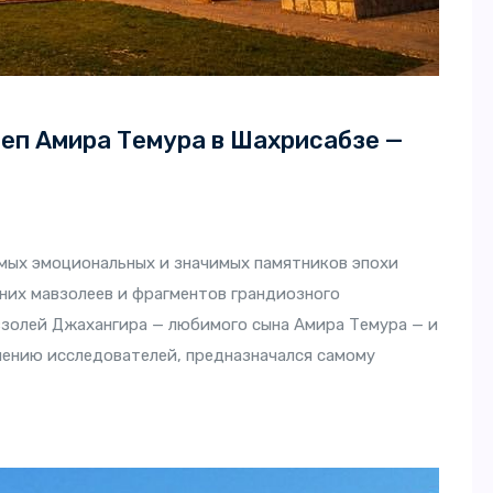
еп Амира Темура в Шахрисабзе —
мых эмоциональных и значимых памятников эпохи
вних мавзолеев и фрагментов грандиозного
взолей Джахангира — любимого сына Амира Темура — и
нению исследователей, предназначался самому