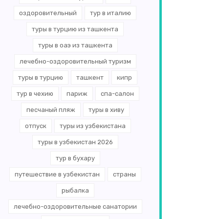
оздоровительный
тур в италию
туры в турцию из ташкента
туры в оаэ из ташкента
лечебно-оздоровительный туризм
туры в турцию
ташкент
кипр
тур в чехию
париж
спа-салон
песчаный пляж
туры в хиву
отпуск
туры из узбекистана
туры в узбекистан 2026
тур в бухару
путешествие в узбекистан
страны
рыбалка
лечебно-оздоровительные санатории