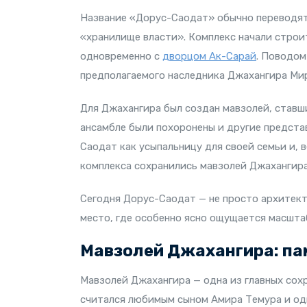
Название «Дорус-Саодат» обычно переводят 
«хранилище власти». Комплекс начали строит
одновременно с
дворцом Ак-Сарай
. Поводом
предполагаемого наследника Джахангира Ми
Для Джахангира был создан мавзолей, ставш
ансамбле были похоронены и другие предста
Саодат как усыпальницу для своей семьи и, в
комплекса сохранились мавзолей Джахангира 
Сегодня Дорус-Саодат — не просто архитек
место, где особенно ясно ощущается масшта
Мавзолей Джахангира: па
Мавзолей Джахангира — одна из главных сох
считался любимым сыном Амира Темура и одн