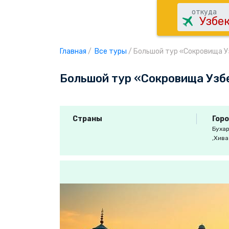
откуда
Главная
/
Все туры
/
Большой тур «Сокровища 
Большой тур «Сокровища Узб
Страны
Гор
Буха
,Хив