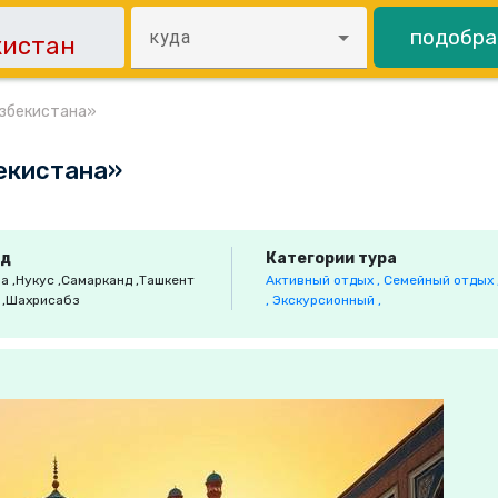
подобра
куда
Узбекистана»
екистана»
од
Категории тура
ра
,Нукус
,Самарканд
,Ташкент
Активный отдых ,
Семейный отдых 
а
,Шахрисабз
,
Экскурсионный ,