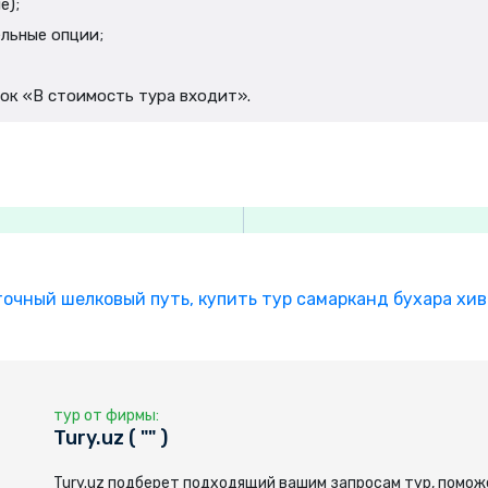
е);
льные опции;
сок «В стоимость тура входит».
точный шелковый путь,
купить тур самарканд бухара хив
тур от фирмы:
Tury.uz ( "" )
Tury.uz подберет подходящий вашим запросам тур, помож