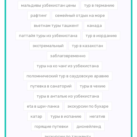
мальдивы узбекистан цены
тур в германию
рафтинг
семейный отдых на море
вьетнам туры ташкент
канада
паттайя туры из узбекистана
тур в иорданию
экстремальный
тур в казахстан
заблаговременно
туры на ко чанг из узбекистана
поломнический тур в саудовскую аравию
путевка в санаторий
туры в чехию
туры в анталью из узбекистана
eta в шри-ланка
экскурсии по бухаре
катар
туры в испанию
негатив
горящие путевки
диснейленд
экскурсии по ташкенту