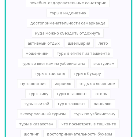
лечебно-оздоровительные санатории
туры в индонезию
достопримечательности самарканда
куда можно съездить отдохнуть
активный отдых
швейцария
лето
мошенники
туры в египет из ташкента
туры во вьетнам из узбекистана
экотуризм
туры в таиланд
туры в бухару
путешествия
израиль
отдых с лечением
тур в хиву
туры в ташкент
отель
туры в китай
тур в ташкент
лангкави
экскурсионный туризм
туры по узбекистану
туры в казахстан
что посмотреть в ташкенте
шопинг
достопримечательности бухары