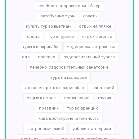
лечебно-оздоровительный тур
автобусные туры
советы
купить тур во вьетнам
отдых на пляже
города
тур в турцию
отдых в египте
туры в шахрисабз
медицинская страховка
еда
поездка
оздоровительный туризм
лечебно-оздоровительный санаторий
туры на мальдивы
что посмотреть в шахрисабзе
санаторий
отдых в омане
проживание
грузия
праздник
тур во францию
хива достопримечательности
гастрономический
узбекистан туризм
гурманы
отдых во вьетнаме из узбекистана