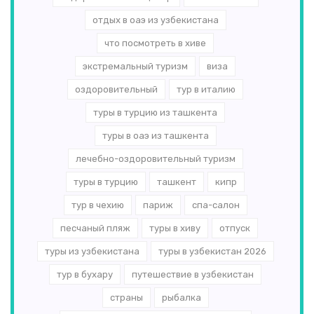
отдых в оаэ из узбекистана
что посмотреть в хиве
экстремальный туризм
виза
оздоровительный
тур в италию
туры в турцию из ташкента
туры в оаэ из ташкента
лечебно-оздоровительный туризм
туры в турцию
ташкент
кипр
тур в чехию
париж
спа-салон
песчаный пляж
туры в хиву
отпуск
туры из узбекистана
туры в узбекистан 2026
тур в бухару
путешествие в узбекистан
страны
рыбалка