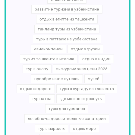
развитие туризма в узбекистане
отдых в египте из ташкента
таиланд туры из узбекистана
туры в паттайю из узбекистана
авиакомпании
отдых в грузии
тур из ташкента в италию
отдых в индии
тур в анапу
экскурсии хива цены 2026
приобретение путевок
музей
отдых недорого
туры в хургаду из ташкента
тур на гоа
где можно отдохнуть
туры для гурманов
лечебно-оздоровитьельные санатории
тур в израиль
отдых море