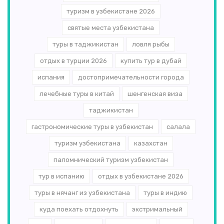
туризм в узбекистане 2026
святые места узбекистана
туры в таджикистан
ловля рыбы
отдых в турции 2026
купить тур в дубай
испания
достопримечательности города
лечебные туры в китай
шенгенская виза
таджикистан
гастрономические туры в узбекистан
салала
туризм узбекистана
казахстан
паломнический туризм узбекистан
тур в испанию
отдых в узбекистане 2026
туры в нячанг из узбекистана
туры в индию
куда поехать отдохнуть
экстримальный