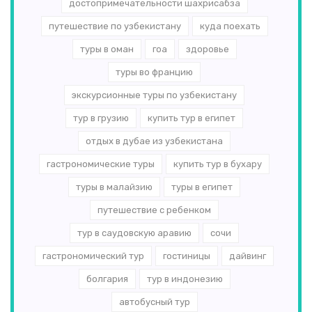
достопримечательности шахрисабза
путешествие по узбекистану
куда поехать
туры в оман
гоа
здоровье
туры во францию
экскурсионные туры по узбекистану
тур в грузию
купить тур в египет
отдых в дубае из узбекистана
гастрономические туры
купить тур в бухару
туры в малайзию
туры в египет
путешествие с ребенком
тур в саудовскую аравию
сочи
гастрономический тур
гостиницы
дайвинг
болгария
тур в индонезию
автобусный тур