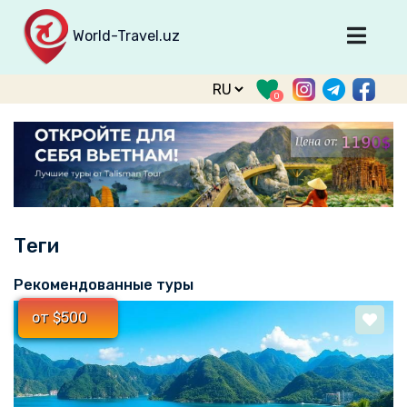
World-Travel.uz
Главная
0
Направления
Туры
Тур. фирмы
Табло прилета
Теги
О туризме
О проекте
Рекомендованные туры
Войти
от $500
Зарегистрироваться
support@world-travel.uz