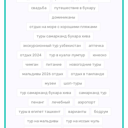
свадьба
путешествие в бухару
доминиканы
отдых на море с хорошими пляжами
туры самарканд бухара хива
экскурсионный тур узбекистан
аптечка
отдых 2024
тур в куала-лумпур
юнеско
чимган
питание
новогодние туры
мальдивы 2026 отдых
отдых в таиланде
музеи
шоп-туры
тур самарканд бухара хива
самарканд тур
пенанг
лечебный
аэропорт
туры в египет ташкент
варианты
бодрум
тур на мальдивы
тур на иссык-куль