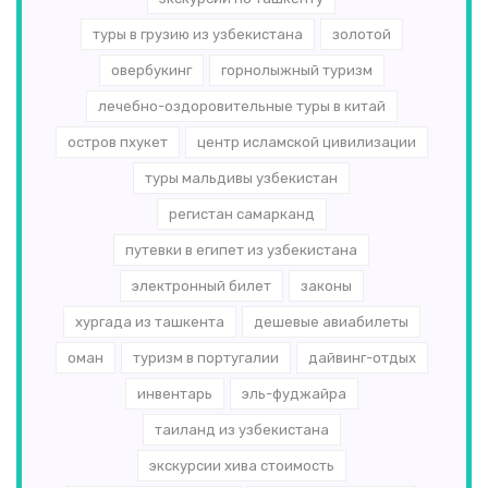
туры в грузию из узбекистана
золотой
овербукинг
горнолыжный туризм
лечебно-оздоровительные туры в китай
остров пхукет
центр исламской цивилизации
туры мальдивы узбекистан
регистан самарканд
путевки в египет из узбекистана
электронный билет
законы
хургада из ташкента
дешевые авиабилеты
оман
туризм в португалии
дайвинг-отдых
инвентарь
эль-­фуджайра
таиланд из узбекистана
экскурсии хива стоимость