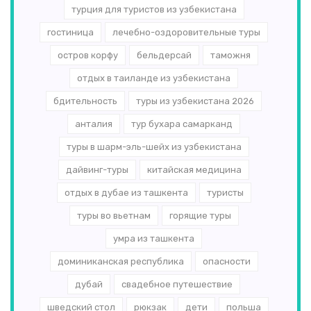
турция для туристов из узбекистана
гостиница
лечебно-оздоровительные туры
остров корфу
бельдерсай
таможня
отдых в таиланде из узбекистана
бдительность
туры из узбекистана 2026
анталия
тур бухара самарканд
туры в шарм-эль-шейх из узбекистана
дайвинг-туры
китайская медицина
отдых в дубае из ташкента
туристы
туры во вьетнам
горящие туры
умра из ташкента
доминиканская республика
опасности
дубай
свадебное путешествие
шведский стол
рюкзак
дети
польша