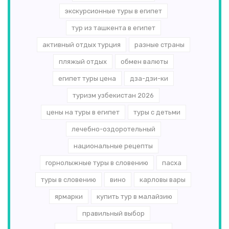
экскурсионные туры в египет
тур из ташкента в египет
активный отдых турция
разные страны
пляжый отдых
обмен валюты
египет туры цена
дза-дзи-ки
туризм узбекистан 2026
цены на туры в египет
туры с детьми
лечебно-оздоротельный
национальные рецепты
горнолыжные туры в словению
пасха
туры в словению
вино
карловы вары
ярмарки
купить тур в малайзию
правильный выбор