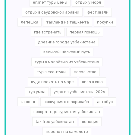
египет туры цены
отдых у моря
отдых в саудовской аравии
фестивали
лепешка
таиланд из ташкента
покупки
где встречать
первая помощь
древние города узбекистана
великий шёлковый путь
туры в малайзию из узбекистана
тур в есентуки
посольство
куда поехать на море
виза в сша
тур умра
умра из узбекистана 2026
ганконг
экскурсия в шахрисабз
автобус
возврат ндс туристам узбекистан
tax free узбекистан
венеция
перелет на самолете