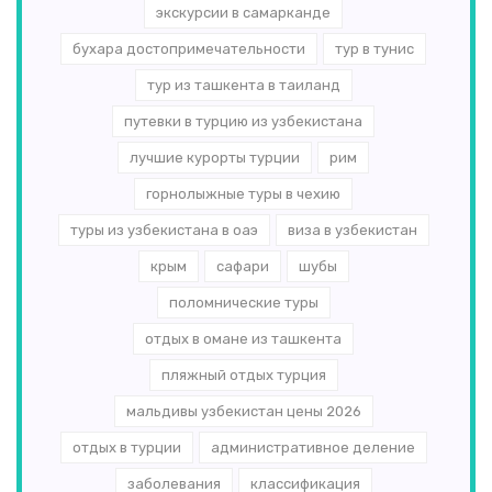
экскурсии в самарканде
бухара достопримечательности
тур в тунис
тур из ташкента в таиланд
путевки в турцию из узбекистана
лучшие курорты турции
рим
горнолыжные туры в чехию
туры из узбекистана в оаэ
виза в узбекистан
крым
сафари
шубы
поломнические туры
отдых в омане из ташкента
пляжный отдых турция
мальдивы узбекистан цены 2026
отдых в турции
административное деление
заболевания
классификация