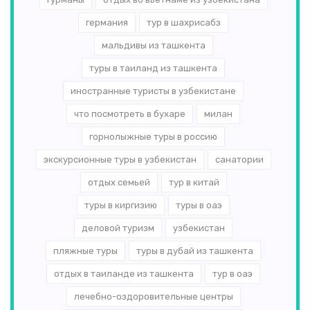
германия
тур в шахрисабз
мальдивы из ташкента
туры в таиланд из ташкента
иностранные туристы в узбекистане
что посмотреть в бухаре
милан
горнолыжные туры в россию
экскурсионные туры в узбекистан
санатории
отдых семьей
тур в китай
туры в киргизию
туры в оаэ
деловой туризм
узбекистан
пляжные туры
туры в дубай из ташкента
отдых в таиланде из ташкента
тур в оаэ
лечебно-оздоровительные центры