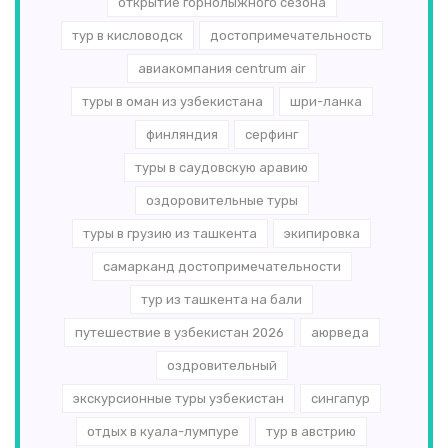
открытие горнолыжного сезона
тур в кисловодск
достопримечательность
авиакомпания centrum air
туры в оман из узбекистана
шри-ланка
финляндия
серфинг
туры в саудовскую аравию
оздоровительные туры
туры в грузию из ташкента
экипировка
самарканд достопримечательности
тур из ташкента на бали
путешествие в узбекистан 2026
аюрведа
оздровительный
экскурсионные туры узбекистан
сингапур
отдых в куала-лумпуре
тур в австрию