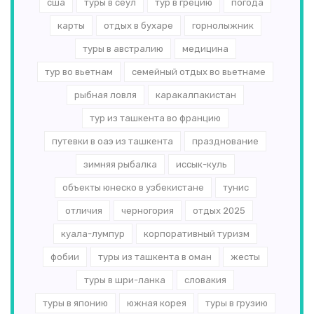
сша
туры в сеул
тур в грецию
погода
карты
отдых в бухаре
горнолыжник
туры в австралию
медицина
тур во вьетнам
семейный отдых во вьетнаме
рыбная ловля
каракалпакистан
тур из ташкента во францию
путевки в оаэ из ташкента
празднование
зимняя рыбалка
иссык-куль
объекты юнеско в узбекистане
тунис
отличия
черногория
отдых 2025
куала-лумпур
корпоративный туризм
фобии
туры из ташкента в оман
жесты
туры в шри-ланка
словакия
туры в японию
южная корея
туры в грузию