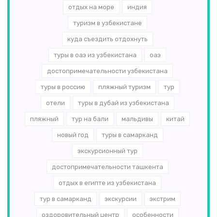
отдых на море
индия
туризм в узбекистане
куда съездить отдохнуть
туры в оаэ из узбекистана
оаэ
достопримечательности узбекистана
туры в россию
пляжный туризм
тур
отели
туры в дубай из узбекистана
пляжный
тур на бали
мальдивы
китай
новый год
туры в самарканд
экскурсионный тур
достопримечательности ташкента
отдых в египте из узбекистана
тур в самарканд
экскурсии
экстрим
оздоровительный центр
особенности