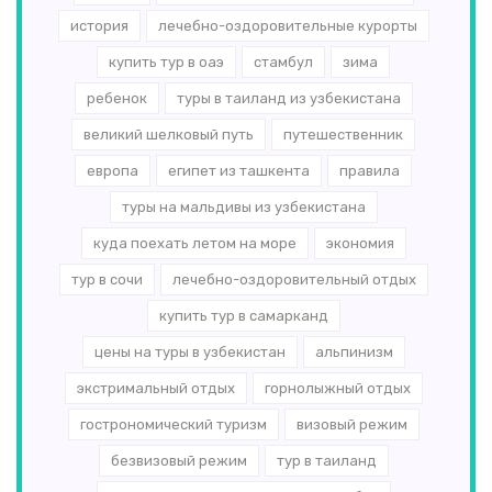
история
лечебно-оздоровительные курорты
купить тур в оаэ
стамбул
зима
ребенок
туры в таиланд из узбекистана
великий шелковый путь
путешественник
европа
египет из ташкента
правила
туры на мальдивы из узбекистана
куда поехать летом на море
экономия
тур в сочи
лечебно-оздоровительный отдых
купить тур в самарканд
цены на туры в узбекистан
альпинизм
экстримальный отдых
горнолыжный отдых
гострономический туризм
визовый режим
безвизовый режим
тур в таиланд