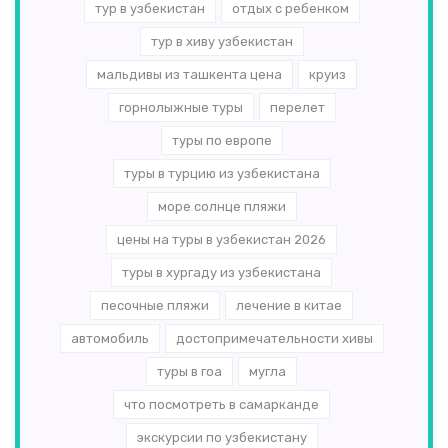
тур в узбекистан
отдых с ребенком
тур в хиву узбекистан
мальдивы из ташкента цена
круиз
горнолыжные туры
перелет
туры по европе
туры в турцию из узбекистана
море солнце пляжи
цены на туры в узбекистан 2026
туры в хургаду из узбекистана
песочные пляжи
лечение в китае
автомобиль
достопримечательности хивы
туры в гоа
мугла
что посмотреть в самарканде
экскурсии по узбекистану