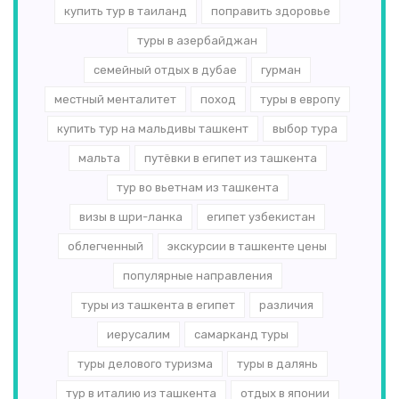
купить тур в таиланд
поправить здоровье
туры в азербайджан
семейный отдых в дубае
гурман
местный менталитет
поход
туры в европу
купить тур на мальдивы ташкент
выбор тура
мальта
путёвки в египет из ташкента
тур во вьетнам из ташкента
визы в шри-ланка
египет узбекистан
облегченный
экскурсии в ташкенте цены
популярные направления
туры из ташкента в египет
различия
иерусалим
самарканд туры
туры делового туризма
туры в далянь
тур в италию из ташкента
отдых в японии