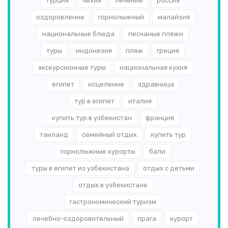
турция
чехия
лечение
россия
оздоровление
горнолыжный
малайзия
национальные блюда
песчаные пляжи
туры
индонезия
пляж
греция
экскурсионные туры
национальная кухня
египет
исцеление
здравница
тур в египет
италия
купить тур в узбекистан
франция
таиланд
семейный отдых
купить тур
горнолыжные курорты
бали
туры в египет из узбекистана
отдых с детьми
отдых в узбекистане
гастрономический туризм
лечебно-оздоровительный
прага
курорт