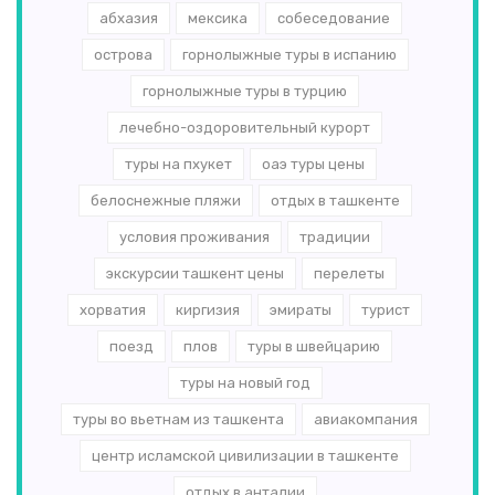
абхазия
мексика
собеседование
острова
горнолыжные туры в испанию
горнолыжные туры в турцию
лечебно-оздоровительный курорт
туры на пхукет
оаэ туры цены
белоснежные пляжи
отдых в ташкенте
условия проживания
традиции
экскурсии ташкент цены
перелеты
хорватия
киргизия
эмираты
турист
поезд
плов
туры в швейцарию
туры на новый год
туры во вьетнам из ташкента
авиакомпания
центр исламской цивилизации в ташкенте
отдых в анталии