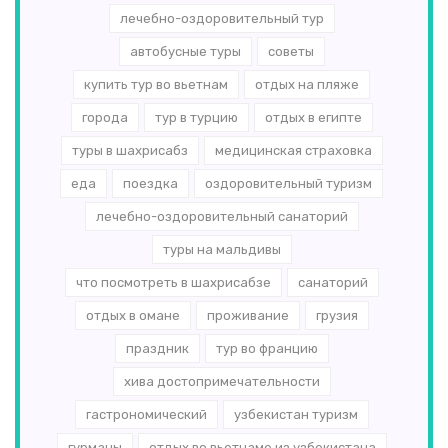
лечебно-оздоровительный тур
автобусные туры
советы
купить тур во вьетнам
отдых на пляже
города
тур в турцию
отдых в египте
туры в шахрисабз
медицинская страховка
еда
поездка
оздоровительный туризм
лечебно-оздоровительный санаторий
туры на мальдивы
что посмотреть в шахрисабзе
санаторий
отдых в омане
проживание
грузия
праздник
тур во францию
хива достопримечательности
гастрономический
узбекистан туризм
гурманы
отдых во вьетнаме из узбекистана