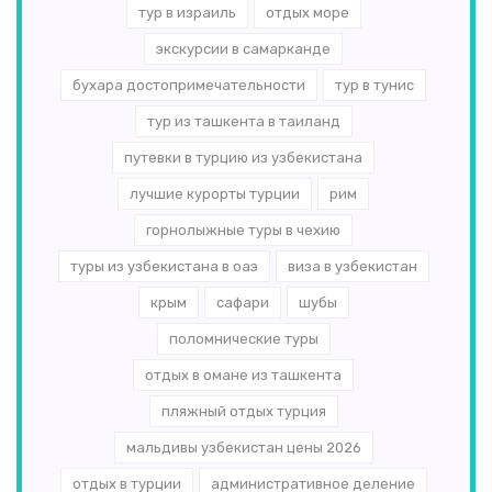
тур в израиль
отдых море
экскурсии в самарканде
бухара достопримечательности
тур в тунис
тур из ташкента в таиланд
путевки в турцию из узбекистана
лучшие курорты турции
рим
горнолыжные туры в чехию
туры из узбекистана в оаэ
виза в узбекистан
крым
сафари
шубы
поломнические туры
отдых в омане из ташкента
пляжный отдых турция
мальдивы узбекистан цены 2026
отдых в турции
административное деление