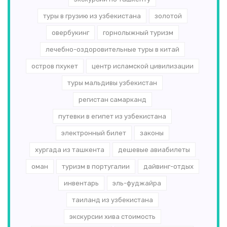
туры в грузию из узбекистана
золотой
овербукинг
горнолыжный туризм
лечебно-оздоровительные туры в китай
остров пхукет
центр исламской цивилизации
туры мальдивы узбекистан
регистан самарканд
путевки в египет из узбекистана
электронный билет
законы
хургада из ташкента
дешевые авиабилеты
оман
туризм в португалии
дайвинг-отдых
инвентарь
эль-­фуджайра
таиланд из узбекистана
экскурсии хива стоимость