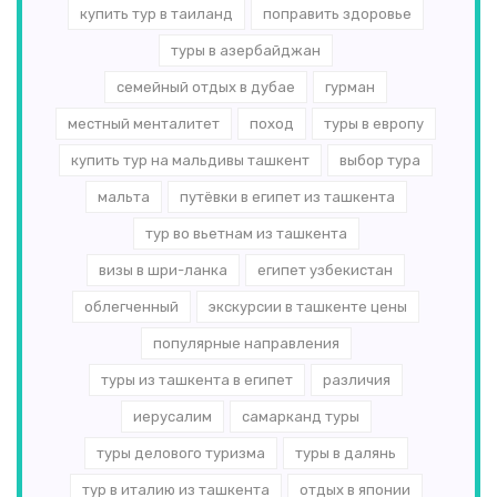
купить тур в таиланд
поправить здоровье
туры в азербайджан
семейный отдых в дубае
гурман
местный менталитет
поход
туры в европу
купить тур на мальдивы ташкент
выбор тура
мальта
путёвки в египет из ташкента
тур во вьетнам из ташкента
визы в шри-ланка
египет узбекистан
облегченный
экскурсии в ташкенте цены
популярные направления
туры из ташкента в египет
различия
иерусалим
самарканд туры
туры делового туризма
туры в далянь
тур в италию из ташкента
отдых в японии