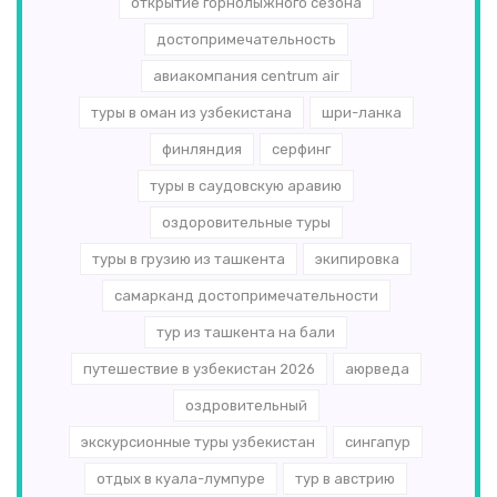
открытие горнолыжного сезона
достопримечательность
авиакомпания centrum air
туры в оман из узбекистана
шри-ланка
финляндия
серфинг
туры в саудовскую аравию
оздоровительные туры
туры в грузию из ташкента
экипировка
самарканд достопримечательности
тур из ташкента на бали
путешествие в узбекистан 2026
аюрведа
оздровительный
экскурсионные туры узбекистан
сингапур
отдых в куала-лумпуре
тур в австрию