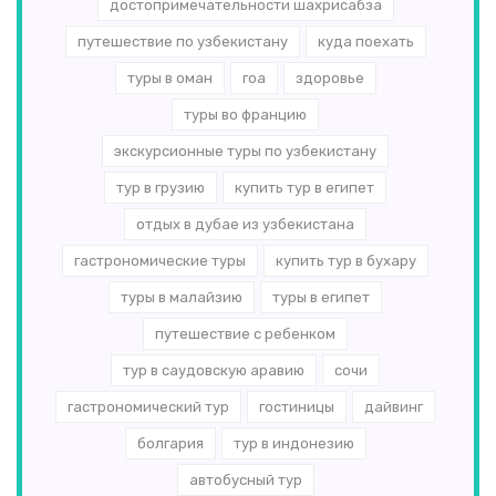
достопримечательности шахрисабза
путешествие по узбекистану
куда поехать
туры в оман
гоа
здоровье
туры во францию
экскурсионные туры по узбекистану
тур в грузию
купить тур в египет
отдых в дубае из узбекистана
гастрономические туры
купить тур в бухару
туры в малайзию
туры в египет
путешествие с ребенком
тур в саудовскую аравию
сочи
гастрономический тур
гостиницы
дайвинг
болгария
тур в индонезию
автобусный тур