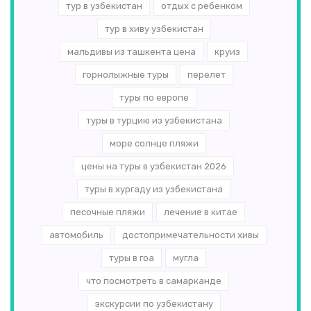
тур в узбекистан
отдых с ребенком
тур в хиву узбекистан
мальдивы из ташкента цена
круиз
горнолыжные туры
перелет
туры по европе
туры в турцию из узбекистана
море солнце пляжи
цены на туры в узбекистан 2026
туры в хургаду из узбекистана
песочные пляжи
лечение в китае
автомобиль
достопримечательности хивы
туры в гоа
мугла
что посмотреть в самарканде
экскурсии по узбекистану