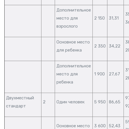
Дополнительное
3
место для
2 150
31,31
3
взрослого
Основное место
3
2 350
34,22
для ребенка
2
Дополнительное
3
место для
1 900
27,67
2
ребенка
Двухместный
9
2
Один человек
5 950
86,65
стандарт
9
5
Основное место
3 600
52,43