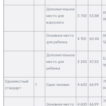
Дополнительное
6
место для
3 700
53,88
0
взрослого
Основное место
6
4 150
60,44
для ребенка
1
Дополнительное
5
место для
3 250
47,33
1
ребенка
Одноместный
7
1
Один человек
4 600
66,99
стандарт
0
7
Основное место
4 600
66,99