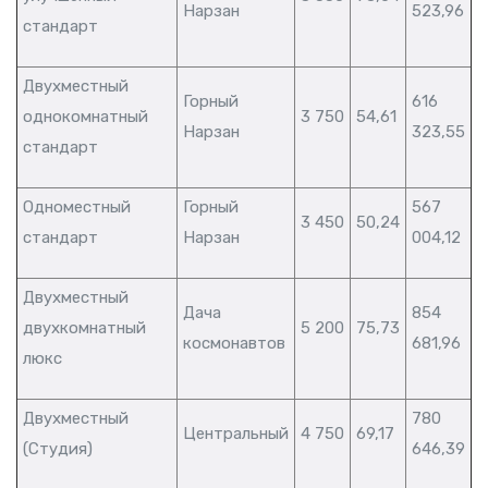
Нарзан
523,96
стандарт
Двухместный
Горный
616
однокомнатный
3 750
54,61
Нарзан
323,55
стандарт
Одноместный
Горный
567
3 450
50,24
стандарт
Нарзан
004,12
Двухместный
Дача
854
двухкомнатный
5 200
75,73
космонавтов
681,96
люкс
Двухместный
780
Центральный
4 750
69,17
(Студия)
646,39