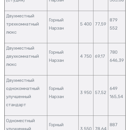
(Студия)
Нарзан
565,68
Двухместный
Горный
879
трехкомнатный
5 400
77,59
Нарзан
552
люкс
Двухместный
Горный
780
двухкомнатный
4 750
69,17
Нарзан
646,39
люкс
Двухместный
однокомнатный
Горный
649
3 950
57,52
улучшенный
Нарзан
165,54
стандарт
Одноместный
Горный
887
улучшенный
3 550
78,64