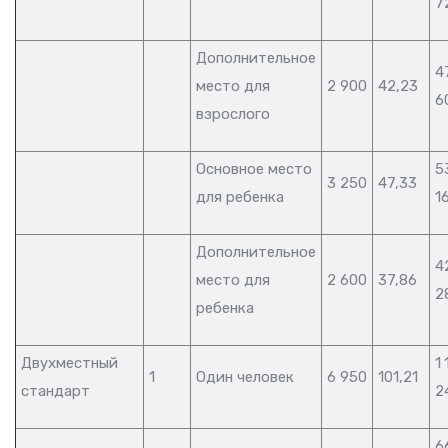
7
Дополнительное
4
место для
2 900
42,23
6
взрослого
Основное место
5
3 250
47,33
для ребенка
1
Дополнительное
4
место для
2 600
37,86
2
ребенка
Двухместный
1
1
Один человек
6 950
101,21
стандарт
2
6