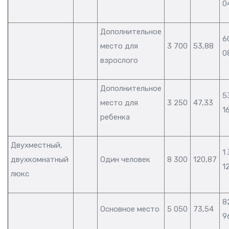
0
Дополнительное
6
место для
3 700
53,88
0
взрослого
Дополнительное
5
место для
3 250
47,33
1
ребенка
Двухместный,
1
двухкомнатный
Один человек
8 300
120,87
1
люкс
8
Основное место
5 050
73,54
9