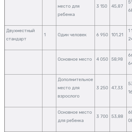
5
место для
3 150
45,87
6
ребенка
Двухместный
1
1
Один человек
6 950
101,21
стандарт
2
6
Основное место
4 050
58,98
6
Дополнительное
5
место для
3 250
47,33
1
взрослого
Основное место
6
3 700
53,88
для ребенка
0