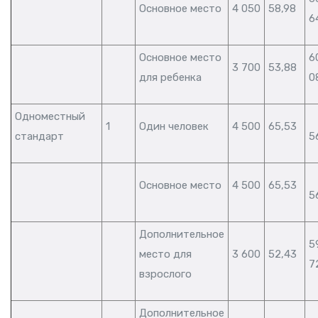
Основное место
4 050
58,98
6
Основное место
6
3 700
53,88
для ребенка
0
Одноместный
1
Один человек
4 500
65,53
стандарт
5
Основное место
4 500
65,53
5
Дополнительное
5
место для
3 600
52,43
7
взрослого
Дополнительное