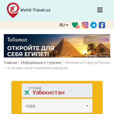
World-Travel.uz
Главная
0
Направления
Туры
Тур. фирмы
Табло прилета
Главная
/
Информация о туризме
/
Лечение и отдых в России
О туризме
— 5 лучших санаториев Кисловодска
О проекте
Войти
откуда
Зарегистрироваться
куда
support@world-travel.uz