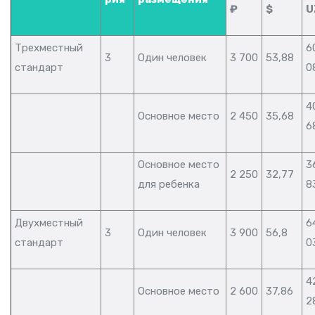
₽
$
U
Трехместный
6
3
Один человек
3 700
53,88
стандарт
0
4
Основное место
2 450
35,68
6
Основное место
3
2 250
32,77
для ребенка
8
Двухместный
6
3
Один человек
3 900
56,8
стандарт
0
4
Основное место
2 600
37,86
2