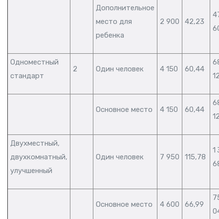
Дополнительное
4
место для
2 900
42,23
6
ребенка
Одноместный
6
2
Один человек
4 150
60,44
стандарт
1
6
Основное место
4 150
60,44
1
Двухместный,
1
двухкомнатный,
Один человек
7 950
115,78
6
улучшенный
7
Основное место
4 600
66,99
0